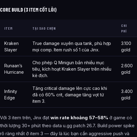
CORE BUILD (3 ITEM CỐT LÕI)
CHI
ITEM
TẠI SAO CHỌN
PHÍ
Kraken
True damage xuyên qua tank, phù hợp
3.100
Slayer
mọi comp. Item rush số 1 của Jinx.
gold
Cho phép Q Minigun bắn nhiều mục
Runaan’s
2.600
tiêu, kích hoạt Kraken Slayer trên nhiều
Hurricane
gold
kẻ địch.
Tăng critical damage lên cực cao khi
Infinity
3.400
đã có 60% crit, damage tăng vọt từ
Edge
gold
item 3.
Với 3 item trên, Jinx đạt
win rate khoảng 57–58%
ở game có
thời lượng 30+ phút theo data u.gg patch 26.7. Build power spike
rõ ràng nhất ở item 3 — đây là lúc bạn cần aggressive push và