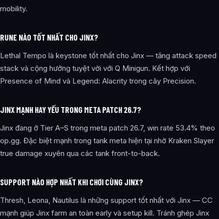
mobility.
RUNE NÀO TỐT NHẤT CHO JINX?
Lethal Tempo là keystone tốt nhất cho Jinx — tăng attack speed
stack và cộng hưởng tuyệt vời với Q Minigun. Kết hợp với
Presence of Mind và Legend: Alacrity trong cây Precision.
JINX MẠNH HAY YẾU TRONG META PATCH 26.7?
Jinx đang ở Tier A–S trong meta patch 26.7, win rate 53.4% theo
op.gg. Đặc biệt mạnh trong tank meta hiện tại nhờ Kraken Slayer
true damage xuyên qua các tank front-to-back.
SUPPORT NÀO HỢP NHẤT KHI CHƠI CÙNG JINX?
Thresh, Leona, Nautilus là những support tốt nhất với Jinx — CC
mạnh giúp Jinx farm an toàn early và setup kill. Tránh ghép Jinx