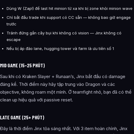
Dùng W (Zap!) để last hit minion từ xa khi bị zone khỏi minion wave
Chỉ bắt đầu trade khi support có CC sẵn — không bao giờ engage
trước
Tránh đứng gần cây bụi khi không có vision — Jinx không có
escape
Nếu bị áp đảo lane, hugging tower và farm là ưu tiên số 1
MID GAME (15–25 PHÚT)
Sau khi có Kraken Slayer + Runaan’s, Jinx bắt đầu có damage
đáng kể. Thời điểm này hãy tập trung vào Dragon và các
objective, không roam một mình. Ở teamfight nhỏ, bạn đã có thể
clean up hiệu quả với passive reset.
LATE GAME (25+ PHÚT)
Đây là thời điểm Jinx tỏa sáng nhất. Với 3 item hoàn chỉnh, Jinx