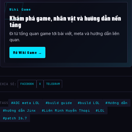
Wiki Game
Khám phá game, nhân vật và hướng dẫn nền
tảng
Đi từ tổng quan game tới bài viết, meta và hướng dẫn liên
quan.
Mở Wiki Game →
CHIA SẺ:
FACEBOOK
X
TELEGRAM
#ADC meta LOL
#build guide
#build LOL
#Hướng dẫn
TAGS
#hướng dẫn Jinx
#Liên Minh Huyền Thoại
#LOL
#patch 26.7