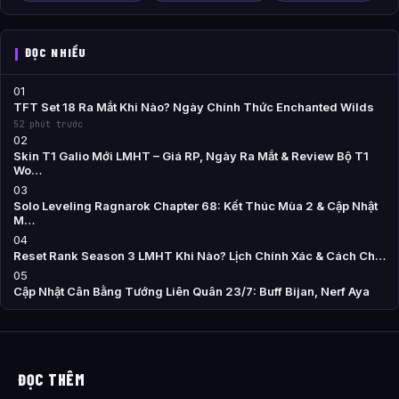
ĐỌC NHIỀU
01
TFT Set 18 Ra Mắt Khi Nào? Ngày Chính Thức Enchanted Wilds
52 phút trước
02
Skin T1 Galio Mới LMHT – Giá RP, Ngày Ra Mắt & Review Bộ T1
Wo…
03
Solo Leveling Ragnarok Chapter 68: Kết Thúc Mùa 2 & Cập Nhật
M…
04
Reset Rank Season 3 LMHT Khi Nào? Lịch Chính Xác & Cách Ch…
05
Cập Nhật Cân Bằng Tướng Liên Quân 23/7: Buff Bijan, Nerf Aya
ĐỌC THÊM