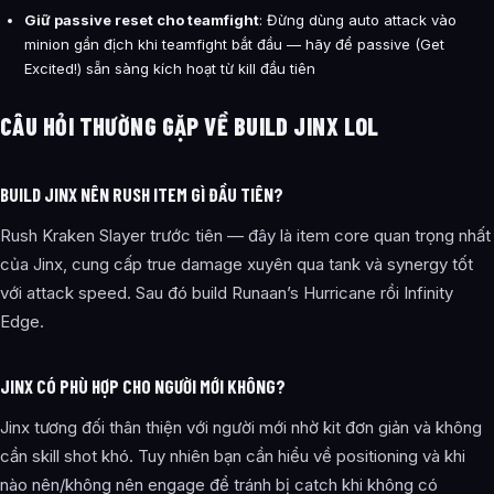
Giữ passive reset cho teamfight
: Đừng dùng auto attack vào
minion gần địch khi teamfight bắt đầu — hãy để passive (Get
Excited!) sẵn sàng kích hoạt từ kill đầu tiên
CÂU HỎI THƯỜNG GẶP VỀ BUILD JINX LOL
BUILD JINX NÊN RUSH ITEM GÌ ĐẦU TIÊN?
Rush Kraken Slayer trước tiên — đây là item core quan trọng nhất
của Jinx, cung cấp true damage xuyên qua tank và synergy tốt
với attack speed. Sau đó build Runaan’s Hurricane rồi Infinity
Edge.
JINX CÓ PHÙ HỢP CHO NGƯỜI MỚI KHÔNG?
Jinx tương đối thân thiện với người mới nhờ kit đơn giản và không
cần skill shot khó. Tuy nhiên bạn cần hiểu về positioning và khi
nào nên/không nên engage để tránh bị catch khi không có