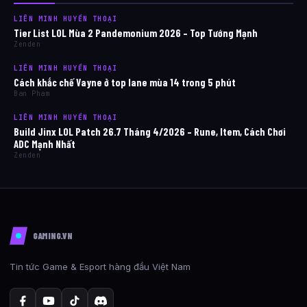
LIÊN MINH HUYỀN THOẠI
Tier List LOL Mùa 2 Pandemonium 2026 – Top Tướng Mạnh
Zenden
LIÊN MINH HUYỀN THOẠI
Cách khắc chế Vayne ở top lane mùa 14 trong 5 phút
Ban Pham
LIÊN MINH HUYỀN THOẠI
Build Jinx LOL Patch 26.7 Tháng 4/2026 – Rune, Item, Cách Chơi
ADC Mạnh Nhất
Zenden
GAMING.VN
Tin tức Game & Esport hàng đầu Việt Nam