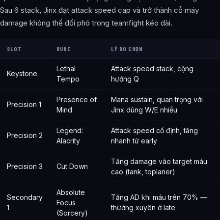
Sau 6 stack, Jinx đạt attack speed cap và trở thành cỗ máy
damage không thể đối phó trong teamfight kéo dài.
SLOT
RUNE
LÝ DO CHỌN
Lethal
Attack speed stack, cộng
Keystone
Tempo
hưởng Q
Presence of
Mana sustain, quan trọng với
Precision 1
Mind
Jinx dùng W/E nhiều
Legend:
Attack speed cố định, tăng
Precision 2
Alacrity
nhanh từ early
Tăng damage vào target máu
Precision 3
Cut Down
cao (tank, toplaner)
Absolute
Secondary
Tăng AD khi máu trên 70% —
Focus
1
thường xuyên ở late
(Sorcery)