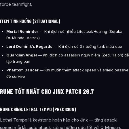
force teamfight.
ITEM TÌNH HUỐNG (SITUATIONAL)
Mortal Reminder
— Khi địch có nhiều Lifesteal/Healing (Soraka,
Dr. Mundo, Aatrox)
Lord Dominik’s Regards
— Khi địch có 3+ tướng tank máu cao
Guardian Angel
— Khi địch có assassin nguy hiểm (Zed, Talon) dễ
tập trung bạn
Phantom Dancer
— Khi muốn thêm attack speed và shield passive
để survive
RUNE TỐT NHẤT CHO JINX PATCH 26.7
RUNE CHÍNH: LETHAL TEMPO (PRECISION)
Lethal Tempo là keystone hoàn hảo cho Jinx — tăng attack
speed mỗi lần auto attack, cộng hưởng cực tốt với Q Minigun.