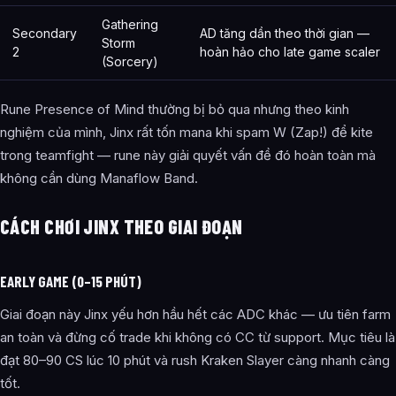
Gathering
Secondary
AD tăng dần theo thời gian —
Storm
2
hoàn hảo cho late game scaler
(Sorcery)
Rune Presence of Mind thường bị bỏ qua nhưng theo kinh
nghiệm của mình, Jinx rất tốn mana khi spam W (Zap!) để kite
trong teamfight — rune này giải quyết vấn đề đó hoàn toàn mà
không cần dùng Manaflow Band.
CÁCH CHƠI JINX THEO GIAI ĐOẠN
EARLY GAME (0–15 PHÚT)
Giai đoạn này Jinx yếu hơn hầu hết các ADC khác — ưu tiên farm
an toàn và đừng cố trade khi không có CC từ support. Mục tiêu là
đạt 80–90 CS lúc 10 phút và rush Kraken Slayer càng nhanh càng
tốt.