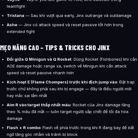
teamfight
Tristana
— Sau khi vượt qua early, Jinx outrange và outdamage
Ashe
— Jinx có attack speed và reset passive tốt hơn trong
extended fight
MẸO NÂNG CAO – TIPS & TRICKS CHO JINX
Đổi giữa Q Minigun và Q Rocket
: Dùng Rocket (Fishbones) khi cần
AOE damage hoặc range xa, switch về Minigun khi cần attack
speed và reset passive nhanh hơn
Kích hoạt E (Flame Chompers) trước khi địch jump vào
: Đặt trap
trước chứ không phải sau khi bị engage — đây là điều người mới
hay mắc sai lầm nhất
Aim R vào target thấp nhất máu
: Rocket của Jinx damage tăng
theo % máu đã mất — luôn target người sắp chết để tối đa hóa
damage
Flash + R combo
: Flash về phía trước trong khi R đang bay để bất
ngờ tăng góc nhắm và tránh bị block