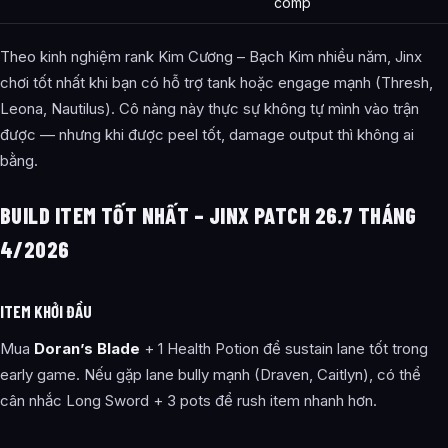
comp
Theo kinh nghiệm rank Kim Cương – Bạch Kim nhiều năm, Jinx
chơi tốt nhất khi bạn có hỗ trợ tank hoặc engage mạnh (Thresh,
Leona, Nautilus). Cô nàng này thực sự không tự mình vào trận
được — nhưng khi được peel tốt, damage output thì không ai
bằng.
BUILD ITEM TỐT NHẤT – JINX PATCH 26.7 THÁNG
4/2026
ITEM KHỞI ĐẦU
Mua
Doran’s Blade
+ 1 Health Potion để sustain lane tốt trong
early game. Nếu gặp lane bully mạnh (Draven, Caitlyn), có thể
cân nhắc Long Sword + 3 pots để rush item nhanh hơn.