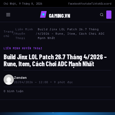
Chủ Nhật, 9 Tháng 8, 2026
Facebook
Youtube
Tiktok
Discord
GAMING.VN
Liên Minh
Build Jinx LOL Patch 26.7 Tháng
Trang
/
Huyền
/
4/2026 – Rune, Item, Cách Chơi ADC
chủ
Thoại
Mạnh Nhất
LIÊN MINH HUYỀN THOẠI
Build Jinx LOL Patch 26.7 Tháng 4/2026 –
Rune, Item, Cách Chơi ADC Mạnh Nhất
Zenden
20/04/2026 — 12:00 • 9 phút đọc
0 bình luận