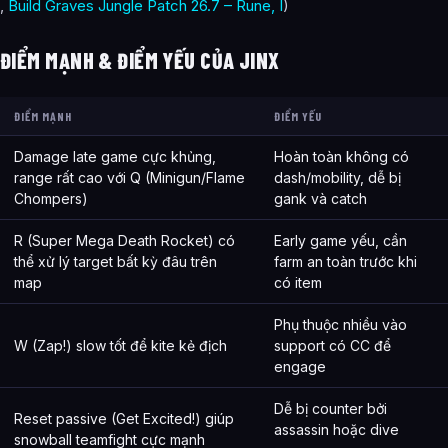
,
Build Graves Jungle Patch 26.7 – Rune, I
)
ĐIỂM MẠNH & ĐIỂM YẾU CỦA JINX
ĐIỂM MẠNH
ĐIỂM YẾU
Damage late game cực khủng,
Hoàn toàn không có
range rất cao với Q (Minigun/Flame
dash/mobility, dễ bị
Chompers)
gank và catch
R (Super Mega Death Rocket) có
Early game yếu, cần
thể xử lý target bất kỳ đâu trên
farm an toàn trước khi
map
có item
Phụ thuộc nhiều vào
W (Zap!) slow tốt để kite kẻ địch
support có CC để
engage
Dễ bị counter bởi
Reset passive (Get Excited!) giúp
assassin hoặc dive
snowball teamfight cực mạnh