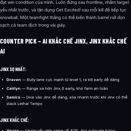
đạt win condition của mình. Luôn đứng sau frontline, nhắm target
yếu nhất trước, và tận dụng Get Excited! sau mỗi kill để tiếp tục
snowball. Một teamfight thắng có thể biến thành barrel roll dọn
sạch cả team địch trong vài giây.
COUNTER PICK – AI KHẮC CHẾ JINX, JINX KHẮC CHẾ
AI
JINX SỢ NHẤT:
Draven
— Bully lane cực mạnh từ level 1, ra kill early dễ dàng
Caitlyn
— Range xa hơn Jinx ở early, khó farm an toàn
Samira
— Dive vào Jinx dễ dàng, xóa nhanh trước khi Jinx có thể
stack Lethal Tempo
JINX KHẮC CHẾ:
Vayne
— Vayne yếu late game về AOE; Jinx outscale trong