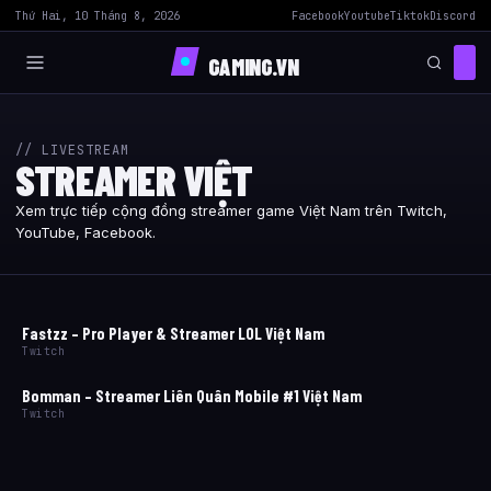
Thứ Hai, 10 Tháng 8, 2026
Facebook
Youtube
Tiktok
Discord
GAMING.VN
// LIVESTREAM
STREAMER VIỆT
Xem trực tiếp cộng đồng streamer game Việt Nam trên Twitch,
YouTube, Facebook.
Fastzz – Pro Player & Streamer LOL Việt Nam
Twitch
Bomman – Streamer Liên Quân Mobile #1 Việt Nam
Twitch