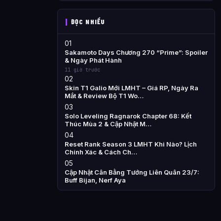
ĐỌC NHIỀU
01
Sakamoto Days Chương 270 “Prime”: Spoiler
& Ngày Phát Hành
11 giờ trước
02
Skin T1 Galio Mới LMHT – Giá RP, Ngày Ra
Mắt & Review Bộ T1 Wo…
03
Solo Leveling Ragnarok Chapter 68: Kết
Thúc Mùa 2 & Cập Nhật M…
04
Reset Rank Season 3 LMHT Khi Nào? Lịch
Chính Xác & Cách Ch…
05
Cập Nhật Cân Bằng Tướng Liên Quân 23/7:
Buff Bijan, Nerf Aya