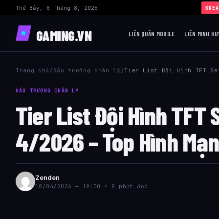
Thứ Bảy, 8 Tháng 8, 2026
›
B
BREA
GAMING.VN
LIÊN QUÂN MOBILE
LIÊN MINH HU
Trang chủ
/
Đấu trường chân lý
/
Tier List Đội Hình TFT Se
ĐẤU TRƯỜNG CHÂN LÝ
Tier List Đội Hình TFT
4/2026 – Top Hình Mạn
Zenden
18/04/2026 — 19:00 • 8 phút đọc