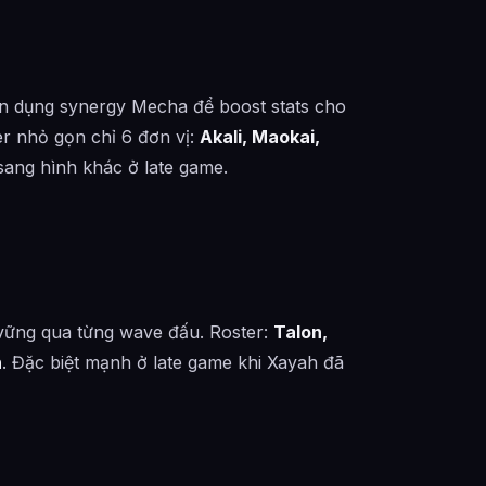
tận dụng synergy Mecha để boost stats cho
er nhỏ gọn chỉ 6 đơn vị:
Akali, Maokai,
 sang hình khác ở late game.
vững qua từng wave đấu. Roster:
Talon,
n
. Đặc biệt mạnh ở late game khi Xayah đã