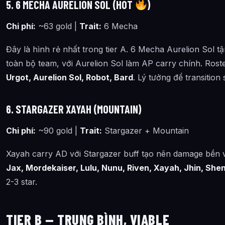
5. 6 MECHA AURELION SOL (HOT
)
Chi phí:
~63 gold |
Trait:
6 Mecha
Đây là hình rẻ nhất trong tier A. 6 Mecha Aurelion Sol 
toàn bộ team, với Aurelion Sol làm AP carry chính. Rost
Urgot, Aurelion Sol, Robot, Bard
. Lý tưởng để transition
6. STARGAZER XAYAH (MOUNTAIN)
Chi phí:
~90 gold |
Trait:
Stargazer + Mountain
Xayah carry AD với Stargazer buff tạo nên damage bền 
Jax, Mordekaiser, Lulu, Nunu, Riven, Xayah, Jhin, She
2-3 star.
TIER B — TRUNG BÌNH, VIABLE