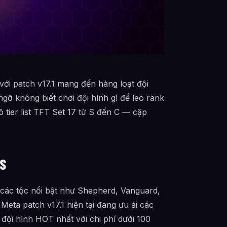
với patch v17.1 mang đến hàng loạt đội
ỡ không biết chơi đội hình gì để leo rank
 tier list TFT Set 17 từ S đến C — cập
S
 các tộc nổi bật như Shepherd, Vanguard,
eta patch v17.1 hiện tại đang ưu ái các
đội hình HOT nhất với chi phí dưới 100