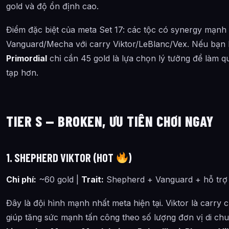
gold và độ ổn định cao.
Điểm đặc biệt của meta Set 17: các tộc có synergy mạnh k
Vanguard/Mecha với carry Viktor/LeBlanc/Vex. Nếu bạn l
Primordial
chỉ cần 45 gold là lựa chọn lý tưởng để làm 
tạp hơn.
TIER S — BROKEN, ƯU TIÊN CHƠI NGAY
1. SHEPHERD VIKTOR (HOT
)
Chi phí:
~60 gold |
Trait:
Shepherd + Vanguard + hỗ trợ
Đây là đội hình mạnh nhất meta hiện tại. Viktor là carry
giúp tăng sức mạnh tấn công theo số lượng đơn vị di c