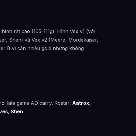
hình rất cao (105-111g). Hình Vex v1 (với
iser, Shen) và Vex v2 (Meera, Mordekaiser,
ier B vì cần nhiều gold nhưng không
hơi late game AD carry. Roster:
Aatrox,
aves, Shen
.