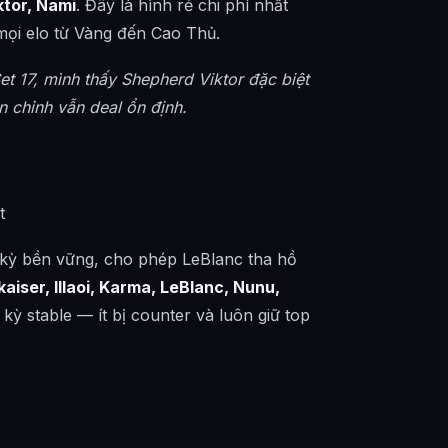
ktor, Nami
. Đây là hình rẻ chi phí nhất
mọi elo từ Vàng đến Cao Thủ.
t 17, mình thấy Shepherd Viktor đặc biệt
 chỉnh vẫn deal ổn định.
t
 kỳ bền vững, cho phép LeBlanc tha hồ
iser, Illaoi, Karma, LeBlanc, Nunu,
kỳ stable — ít bị counter và luôn giữ top