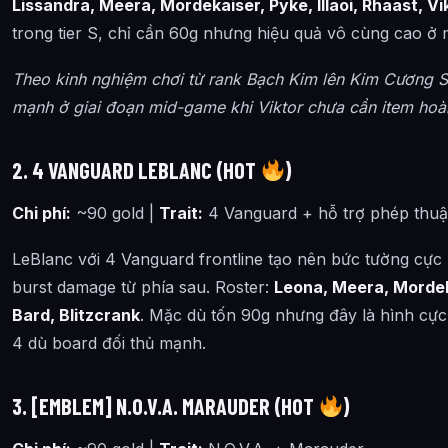
Lissandra, Meera, Mordekaiser, Pyke, Illaoi, Rhaast, Vi
trong tier S, chỉ cần 60g nhưng hiệu quả vô cùng cao ở 
Theo kinh nghiệm chơi từ rank Bạch Kim lên Kim Cương Se
mạnh ở giai đoạn mid-game khi Viktor chưa cần item hoàn
2. 4 VANGUARD LEBLANC (HOT
)
Chi phí:
~90 gold |
Trait:
4 Vanguard + hỗ trợ phép thuậ
LeBlanc với 4 Vanguard frontline tạo nên bức tường cực
burst damage từ phía sau. Roster:
Leona, Meera, Mordeka
Bard, Blitzcrank
. Mặc dù tốn 90g nhưng đây là hình cực 
4 dù board đối thủ mạnh.
3. [EMBLEM] N.O.V.A. MARAUDER (HOT
)