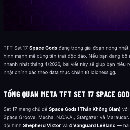
TFT Set 17
Space Gods
đang trong giai đoạn nóng nhất 
hình mạnh mẽ cùng tên trait độc đáo. Nếu bạn đang bỡ ng
nhanh nhất tháng 4/2026, bài viết này sẽ giúp bạn hiểu rõ
nhật chính xác theo data thực chiến từ lolchess.gg.
TỔNG QUAN META TFT SET 17 SPACE GOD
Set 17 mang chủ đề
Space Gods (Thần Không Gian)
với
Space Groove, Mecha, N.O.V.A., Stargazer và Marauder. M
đội hình
Shepherd Viktor
và
4 Vanguard LeBlanc
— hai 