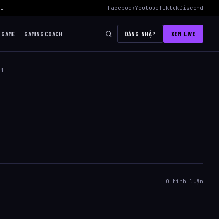
id Hiệu Quả Nhất
›
AWC 2026 Liên Quân Mobile – Lịch Thi Đấu, Đội 
Facebook
Youtube
Tiktok
Discord
I GAME
GAMING COACH
ĐĂNG NHẬP
XEM LIVE
.1
0 bình luận