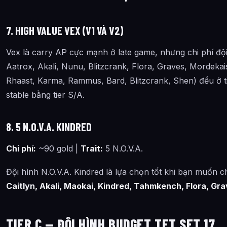
7. HIGH VALUE VEX (V1 VÀ V2)
Vex là carry AP cực mạnh ở late game, nhưng chi phí đội 
Aatrox, Akali, Nunu, Blitzcrank, Flora, Graves, Mordeka
Rhaast, Karma, Rammus, Bard, Blitzcrank, Shen) đều ở t
stable bằng tier S/A.
8. 5 N.O.V.A. KINDRED
Chi phí:
~90 gold |
Trait:
5 N.O.V.A.
Đội hình N.O.V.A. Kindred là lựa chọn tốt khi bạn muốn c
Caitlyn, Akali, Maokai, Kindred, Tahmkench, Flora, Gr
TIER C — ĐỘI HÌNH BUDGET TFT SET 17