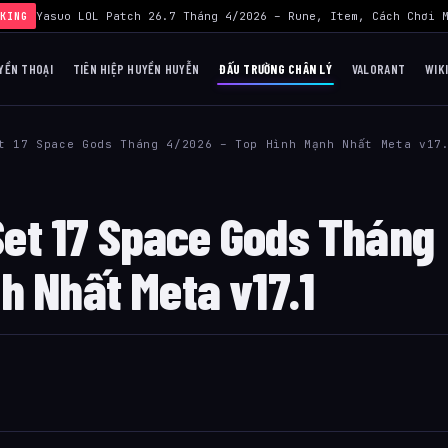
uild Yasuo LOL Patch 26.7 Tháng 4/2026 – Rune, Item, Cách Chơi M
KING
YỀN THOẠI
TIÊN HIỆP HUYỀN HUYỄN
ĐẤU TRƯỜNG CHÂN LÝ
VALORANT
WIK
t 17 Space Gods Tháng 4/2026 – Top Hình Mạnh Nhất Meta v17
 Set 17 Space Gods Tháng
h Nhất Meta v17.1