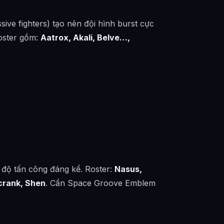
sive fighters) tạo nên đội hình burst cực
Roster gồm:
Aatrox, Akali, Belve…,
c độ tấn công đáng kể. Roster:
Nasus,
crank, Shen
. Cần Space Groove Emblem