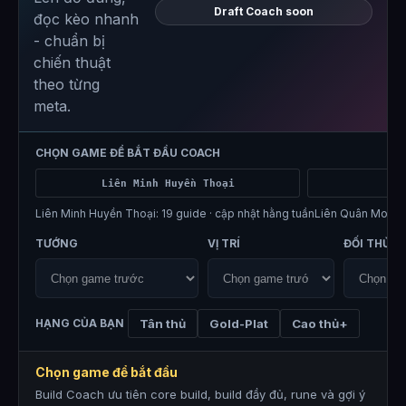
Draft Coach soon
đọc kèo nhanh
- chuẩn bị
chiến thuật
theo từng
meta.
CHỌN GAME ĐỂ BẮT ĐẦU COACH
Liên Minh Huyền Thoại
Li
Liên Minh Huyền Thoại: 19 guide · cập nhật hằng tuần
Liên Quân Mobile:
TƯỚNG
VỊ TRÍ
ĐỐI THỦ /
HẠNG CỦA BẠN
Tân thủ
Gold-Plat
Cao thủ+
Chọn game để bắt đầu
Build Coach ưu tiên core build, build đầy đủ, rune và gợi ý