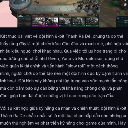
Kết thúc bài viết về đội hình 8-bit Thánh Ra Dẻ, chúng ta có thể
thấy rằng đây là một chiến lược độc đáo và mạnh mẽ, phù hợp với
nhiều kiểu người chơi khác nhau. Qua việc tối ưu hóa trang bị cho
các tướng chủ chốt như Riven, Yone và Mordekaiser, cũng như
việc quản lý tài chính và tiến hành “slow roll” một cách thông
minh, người chơi có thể tạo nên một đội hình cực kỳ cạnh tranh và
linh hoạt. Đội hình này không chỉ tập trung vào sức mạnh tấn công
mà còn đảm bảo sự cân bằng với khả năng chống chịu và phản
đòn, giúp bạn đạt được những vị trí cao trong các trận đấu.
Với sự kết hợp giữa kỹ năng cá nhân và chiến thuật, đội hình 8-bit
Thánh Ra Dẻ chắc chắn sẽ là một lựa chọn hấp dẫn cho những ai
muốn thử nghiệm và phát triển kỹ năng chơi game của mình. Hãy