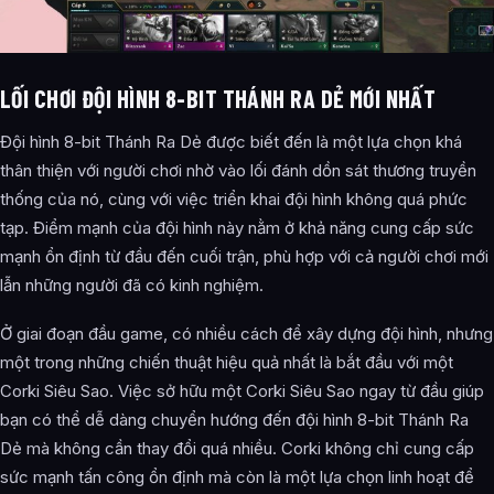
LỐI CHƠI ĐỘI HÌNH 8-BIT THÁNH RA DẺ MỚI NHẤT
Đội hình 8-bit Thánh Ra Dẻ được biết đến là một lựa chọn khá
thân thiện với người chơi nhờ vào lối đánh dồn sát thương truyền
thống của nó, cùng với việc triển khai đội hình không quá phức
tạp. Điểm mạnh của đội hình này nằm ở khả năng cung cấp sức
mạnh ổn định từ đầu đến cuối trận, phù hợp với cả người chơi mới
lẫn những người đã có kinh nghiệm.
Ở giai đoạn đầu game, có nhiều cách để xây dựng đội hình, nhưng
một trong những chiến thuật hiệu quả nhất là bắt đầu với một
Corki Siêu Sao. Việc sở hữu một Corki Siêu Sao ngay từ đầu giúp
bạn có thể dễ dàng chuyển hướng đến đội hình 8-bit Thánh Ra
Dẻ mà không cần thay đổi quá nhiều. Corki không chỉ cung cấp
sức mạnh tấn công ổn định mà còn là một lựa chọn linh hoạt để