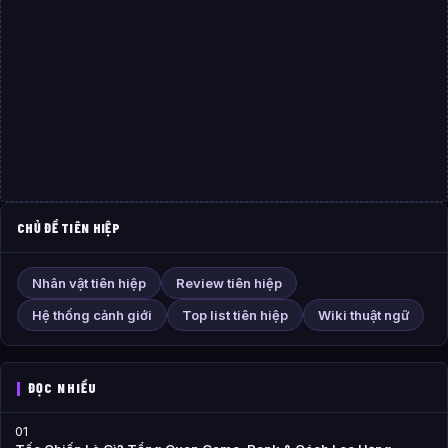
CHỦ ĐỀ TIÊN HIỆP
Nhân vật tiên hiệp
Review tiên hiệp
Hệ thống cảnh giới
Top list tiên hiệp
Wiki thuật ngữ
ĐỌC NHIỀU
01