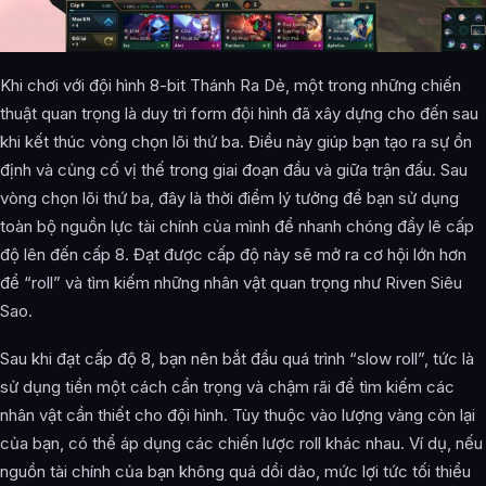
Khi chơi với đội hình 8-bit Thánh Ra Dẻ, một trong những chiến
thuật quan trọng là duy trì form đội hình đã xây dựng cho đến sau
khi kết thúc vòng chọn lõi thứ ba. Điều này giúp bạn tạo ra sự ổn
định và củng cố vị thế trong giai đoạn đầu và giữa trận đấu. Sau
vòng chọn lõi thứ ba, đây là thời điểm lý tưởng để bạn sử dụng
toàn bộ nguồn lực tài chính của mình để nhanh chóng đẩy lê cấp
độ lên đến cấp 8. Đạt được cấp độ này sẽ mở ra cơ hội lớn hơn
để “roll” và tìm kiếm những nhân vật quan trọng như Riven Siêu
Sao.
Sau khi đạt cấp độ 8, bạn nên bắt đầu quá trình “slow roll”, tức là
sử dụng tiền một cách cẩn trọng và chậm rãi để tìm kiếm các
nhân vật cần thiết cho đội hình. Tùy thuộc vào lượng vàng còn lại
của bạn, có thể áp dụng các chiến lược roll khác nhau. Ví dụ, nếu
nguồn tài chính của bạn không quá dồi dào, mức lợi tức tối thiểu