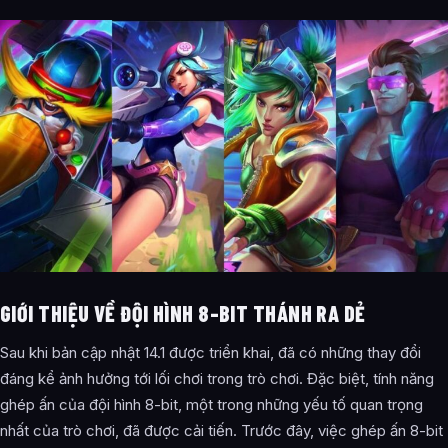
GIỚI THIỆU VỀ ĐỘI HÌNH 8-BIT THÁNH RA DẺ
Sau khi bản cập nhật 14.1 được triển khai, đã có những thay đổi
đáng kể ảnh hưởng tới lối chơi trong trò chơi. Đặc biệt, tính năng
ghép ấn của đội hình 8-bit, một trong những yếu tố quan trọng
nhất của trò chơi, đã được cải tiến. Trước đây, việc ghép ấn 8-bit