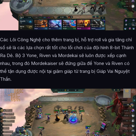
Các Lõi Công Nghệ cho thêm trang bị, hỗ trợ roll và gia tăng chỉ
số sẽ là các lựa chọn rất tốt cho lối chơi của đội hình 8-bit Thánh
Ra Dẻ. Bộ 3 Yone, Riven và Mordekai sẽ luôn được xếp cạnh
nhau, trong đó Mordekaiser sẽ đứng giữa để Yone và Riven có
thể tận dụng được nội tại giảm giáp từ trang bị Giáp Vai Nguyệt
Thần.