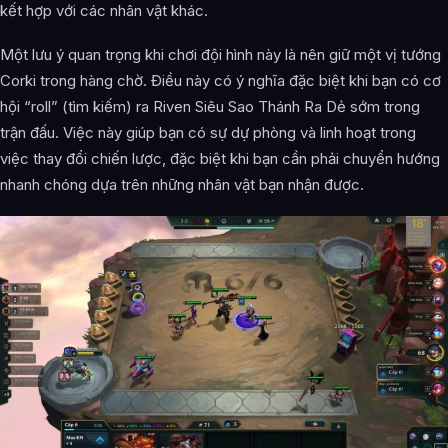
kết hợp với các nhân vật khác.
Một lưu ý quan trọng khi chơi đội hình này là nên giữ một vị tướng
Corki trong hàng chờ. Điều này có ý nghĩa đặc biệt khi bạn có cơ
hội “roll” (tìm kiếm) ra Riven Siêu Sao Thánh Ra Dẻ sớm trong
trận đấu. Việc này giúp bạn có sự dự phòng và linh hoạt trong
việc thay đổi chiến lược, đặc biệt khi bạn cần phải chuyển hướng
nhanh chóng dựa trên những nhân vật bạn nhận được.