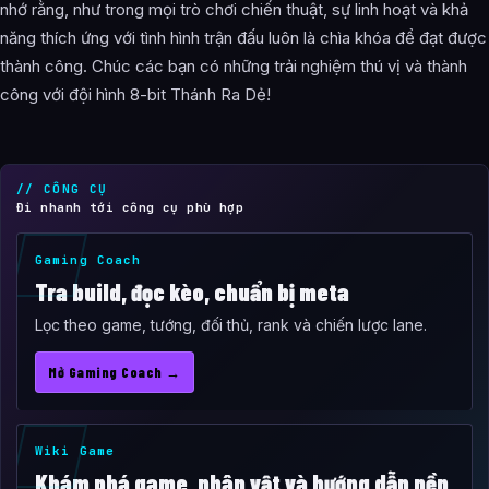
nhớ rằng, như trong mọi trò chơi chiến thuật, sự linh hoạt và khả
năng thích ứng với tình hình trận đấu luôn là chìa khóa để đạt được
thành công. Chúc các bạn có những trải nghiệm thú vị và thành
công với đội hình 8-bit Thánh Ra Dẻ!
// CÔNG CỤ
Đi nhanh tới công cụ phù hợp
Gaming Coach
Tra build, đọc kèo, chuẩn bị meta
Lọc theo game, tướng, đối thủ, rank và chiến lược lane.
Mở Gaming Coach →
Wiki Game
Khám phá game, nhân vật và hướng dẫn nền