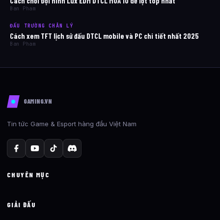
Cách chơi Đội hình Lux EDM DTCL MÙA 10 dễ lọt top nhất
Ban Pham
ĐẤU TRƯỜNG CHÂN LÝ
Cách xem TFT lịch sử đấu DTCL mobile và PC chi tiết nhất 2025
Ban Pham
GAMING.VN
Tin tức Game & Esport hàng đầu Việt Nam
CHUYÊN MỤC
GIẢI ĐẤU