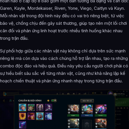
hoàn hảo ở cấp độ 8 bao gồm một dàn tướng đa dạng và cân đối:
Garen, Kayle, Mordekaiser, Riven, Yone, Viego, Caitlyn và Kayn.
Mỗi nhân vật trong đội hình này đều có vai trò riêng biệt, từ việc
bảo vệ, chống chịu đến gây sát thương, giúp tạo nên một lối chơi
cân đối và phản ứng linh hoạt trước nhiều tình huống khác nhau
trong trận đấu.
Sự phối hợp giữa các nhân vật này không chỉ dựa trên sức mạnh
riêng lẻ mà còn dựa vào cách chúng hỗ trợ lẫn nhau, tạo ra những
combo độc đáo và hiệu quả. Điều này yêu cầu người chơi phải có
sự hiểu biết sâu sắc về từng nhân vật, cũng như khả năng lập kế
hoạch chiến thuật và phản ứng nhanh nhạy trong từng trận đấu.