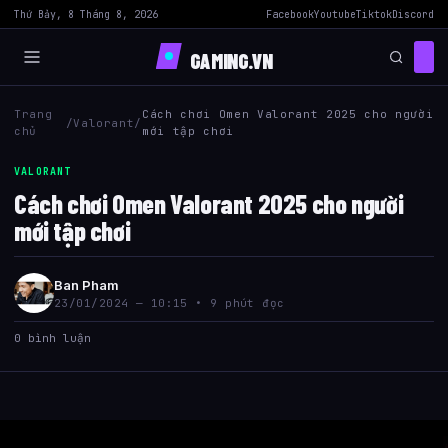
Thứ Bảy, 8 Tháng 8, 2026
Facebook
Youtube
Tiktok
Discord
GAMING.VN
Trang
Cách chơi Omen Valorant 2025 cho người
/
Valorant
/
chủ
mới tập chơi
VALORANT
Cách chơi Omen Valorant 2025 cho người
mới tập chơi
Ban Pham
23/01/2024 — 10:15 • 9 phút đọc
0 bình luận