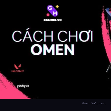
Omen Valorant