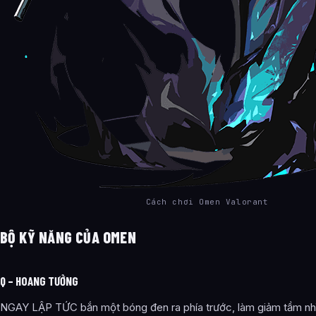
Cách chơi Omen Valorant
BỘ KỸ NĂNG CỦA OMEN
Q – HOANG TƯỞNG
NGAY LẬP TỨC bắn một bóng đen ra phía trước, làm giảm tầm nh