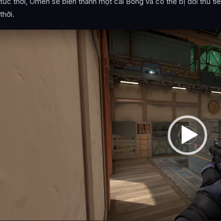
tức thời, Omen sẽ biến thành một cái Bóng và có thể bị đối thủ ti
thời.
Trình
chơi
Video