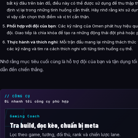
bất kỳ đâu trên bản đồ, điều này có thể được sử dụng để thu thập th
định vị lại trong những tình huống cần thiết. Hãy nhớ rằng khi sử dụ
vì vậy cần chọn thời điểm và vị trí cẩn thận.
Phối hợp với đội của bạn
: Các kỹ năng của Omen phát huy hiệu quả
đội. Giao tiếp là chìa khóa để tạo ra những động thái đột phá hoặc
Thực hành và thích nghi
: Mỗi trận đấu mang lại những thách thức
các kỹ năng và tìm ra cách thích nghi với từng tình huống cụ thể.
Nhớ rằng mục tiêu cuối cùng là hỗ trợ đội của bạn và tận dụng t
dẫn đến chiến thắng.
// CÔNG CỤ
Đi nhanh tới công cụ phù hợp
Gaming Coach
Tra build, đọc kèo, chuẩn bị meta
Lọc theo game, tướng, đối thủ, rank và chiến lược lane.