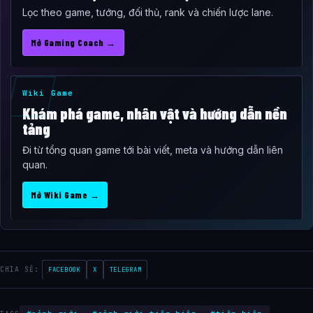
Lọc theo game, tướng, đối thủ, rank và chiến lược lane.
Mở Gaming Coach →
Wiki Game
Khám phá game, nhân vật và hướng dẫn nền
tảng
Đi từ tổng quan game tới bài viết, meta và hướng dẫn liên
quan.
Mở Wiki Game →
CHIA SẺ:
FACEBOOK
X
TELEGRAM