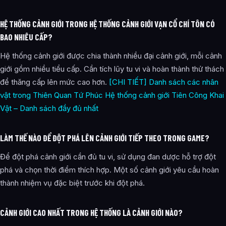
HỆ THỐNG CẢNH GIỚI TRONG HỆ THỐNG CẢNH GIỚI VẠN CỔ CHÍ TÔN CÓ
BAO NHIÊU CẤP?
Hệ thống cảnh giới được chia thành nhiều đại cảnh giới, mỗi cảnh
giới gồm nhiều tiểu cấp. Cần tích lũy tu vi và hoàn thành thử thách
để thăng cấp lên mức cao hơn.
[CHI TIẾT] Danh sách các nhân
vật trong Thiên Quan Tứ Phúc
Hệ thống cảnh giới Tiên Công Khai
Vật – Danh sách đầy đủ nhất
LÀM THẾ NÀO ĐỂ ĐỘT PHÁ LÊN CẢNH GIỚI TIẾP THEO TRONG GAME?
Để đột phá cảnh giới cần đủ tu vi, sử dụng đan dược hỗ trợ đột
phá và chọn thời điểm thích hợp. Một số cảnh giới yêu cầu hoàn
thành nhiệm vụ đặc biệt trước khi đột phá.
CẢNH GIỚI CAO NHẤT TRONG HỆ THỐNG LÀ CẢNH GIỚI NÀO?