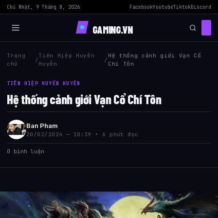
Chủ Nhật, 9 Tháng 8, 2026
Facebook
Youtube
Tiktok
Discord
GAMING.VN
Trang
Tiên Hiệp Huyền
Hệ thống cảnh giới Vạn Cổ
/
/
chủ
Huyễn
Chí Tôn
TIÊN HIỆP HUYỀN HUYỄN
Hệ thống cảnh giới Vạn Cổ Chí Tôn
Ban Pham
20/02/2024 — 10:39 • 6 phút đọc
0 bình luận