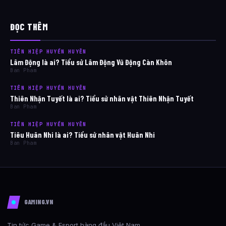
ĐỌC THÊM
TIÊN HIỆP HUYỀN HUYỄN
Lâm Động là ai? Tiểu sử Lâm Động Vũ Động Càn Khôn
Ban Pham
TIÊN HIỆP HUYỀN HUYỄN
Thiên Nhận Tuyết là ai? Tiểu sử nhân vật Thiên Nhận Tuyết
Ban Pham
TIÊN HIỆP HUYỀN HUYỄN
Tiêu Huân Nhi là ai? Tiểu sử nhân vật Huân Nhi
Ban Pham
GAMING.VN
Tin tức Game & Esport hàng đầu Việt Nam