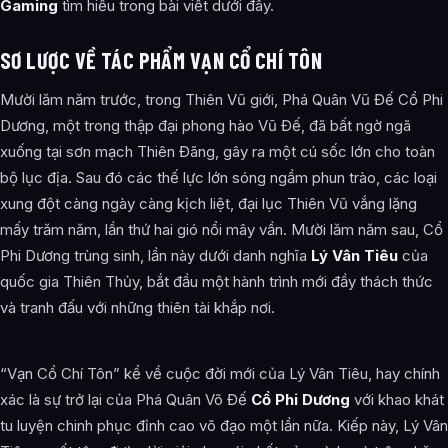
Gaming
tìm hiểu trong bài viết dưới đây.
SƠ LƯỢC VỀ TÁC PHẨM VẠN CỔ CHÍ TÔN
Mười lăm năm trước, trong Thiên Vũ giới, Phá Quân Vũ Đế Cổ Phi
Dương, một trong thập đại phong hào Vũ Đế, đã bất ngờ ngã
xuống tại sơn mạch Thiên Đãng, gây ra một cú sốc lớn cho toàn
bộ lục địa. Sau đó các thế lực lớn sóng ngầm phun trào, các loại
xung đột càng ngày càng kịch liệt, đại lục Thiên Vũ vắng lặng
mấy trăm năm, lần thứ hai gió nổi mây vần. Mười lăm năm sau, Cổ
Phi Dương trùng sinh, lần này dưới danh nghĩa
Lý Vân Tiêu
của
quốc gia Thiên Thủy, bắt đầu một hành trình mới đầy thách thức
và tranh đấu với những thiên tài khắp nơi.
“Vạn Cổ Chí Tôn” kể về cuộc đời mới của Lý Vân Tiêu, hay chính
xác là sự trở lại của Phá Quân Võ Đế
Cổ Phi Dương
với khao khát
tu luyện chinh phục đỉnh cao võ đạo một lần nữa. Kiếp này, Lý Vân