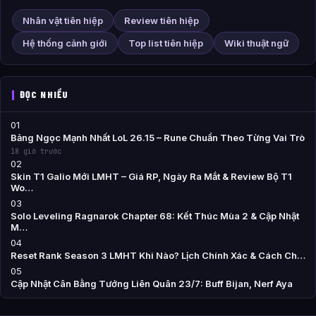
Nhân vật tiên hiệp
Review tiên hiệp
Hệ thống cảnh giới
Top list tiên hiệp
Wiki thuật ngữ
ĐỌC NHIỀU
01
Bảng Ngọc Mạnh Nhất LoL 26.15 – Rune Chuẩn Theo Từng Vai Trò
18 giờ trước
02
Skin T1 Galio Mới LMHT – Giá RP, Ngày Ra Mắt & Review Bộ T1
Wo…
03
Solo Leveling Ragnarok Chapter 68: Kết Thúc Mùa 2 & Cập Nhật
M…
04
Reset Rank Season 3 LMHT Khi Nào? Lịch Chính Xác & Cách Ch…
05
Cập Nhật Cân Bằng Tướng Liên Quân 23/7: Buff Bijan, Nerf Aya