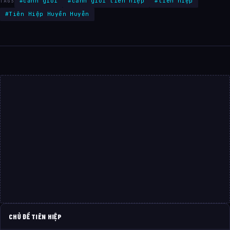
#cảnh giới
#cảnh giới tiên hiệp
#tiên hiệp
TAGS
#Tiên Hiệp Huyền Huyễn
CHỦ ĐỀ TIÊN HIỆP