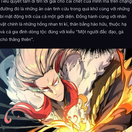
Tiêu quyết tâm đi tìm lời giải cho cái chết của mình mà trên chặng
đường đó là những ân oán tình cừu trong quá khứ cùng với những
bí mật động trời của cả một giới diện. Đồng hành cùng với nhân
vật chính là những hồng nhan tri kỉ, thân bằng hảo hữu, thuộc hạ
và cả gia đình dòng tộc đúng với kiểu “Một người đắc đạo, gà
chó thăng thiên”.