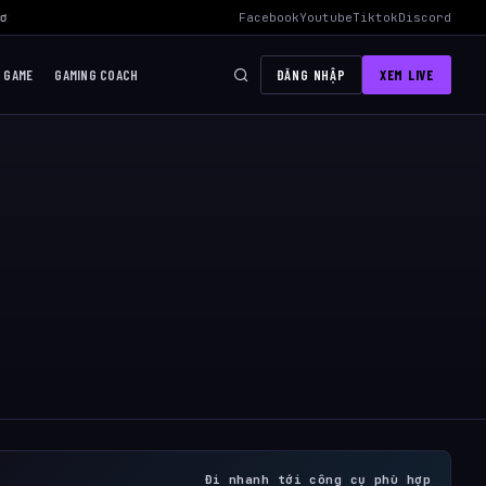
ơi Mid Hiệu Quả Nhất
›
AWC 2026 Liên Quân Mobile – Lịch Thi Đấu, 
Facebook
Youtube
Tiktok
Discord
I GAME
GAMING COACH
ĐĂNG NHẬP
XEM LIVE
Đi nhanh tới công cụ phù hợp