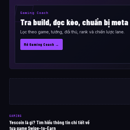
Gaming Coach
Tra build, đọc kèo, chuẩn bị meta
Lọc theo game, tướng, đối thủ, rank và chiến lược lane.
Mở Gaming Coach →
GAMING
Yescoin là gì? Tìm hiểu thông tin chi tiết về
tựa game Swipe-to-Earn