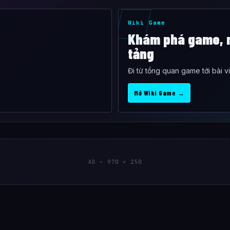
Wiki Game
Khám phá game, n
tảng
Đi từ tổng quan game tới bài v
Mở Wiki Game →
AD — 970 × 250