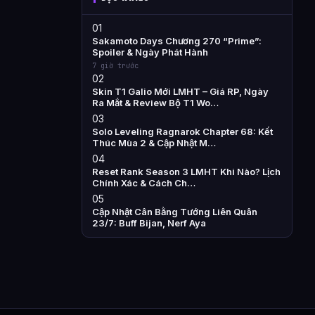
01
Sakamoto Days Chương 270 “Prime”:
Spoiler & Ngày Phát Hành
7 giờ trước
02
Skin T1 Galio Mới LMHT – Giá RP, Ngày
Ra Mắt & Review Bộ T1 Wo…
03
Solo Leveling Ragnarok Chapter 68: Kết
Thúc Mùa 2 & Cập Nhật M…
04
Reset Rank Season 3 LMHT Khi Nào? Lịch
Chính Xác & Cách Ch…
05
Cập Nhật Cân Bằng Tướng Liên Quân
23/7: Buff Bijan, Nerf Aya