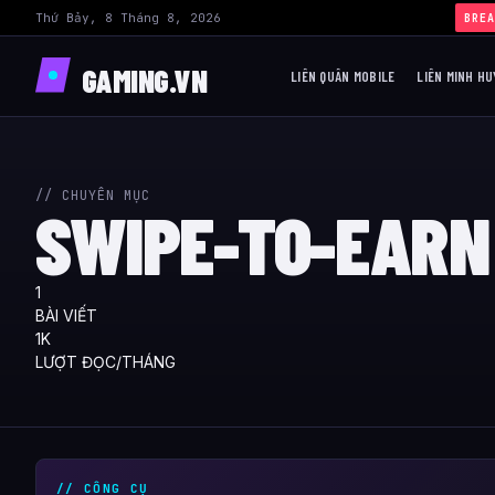
Thứ Bảy, 8 Tháng 8, 2026
BREA
GAMING.VN
LIÊN QUÂN MOBILE
LIÊN MINH HU
// CHUYÊN MỤC
SWIPE-TO-EARN
1
BÀI VIẾT
1K
LƯỢT ĐỌC/THÁNG
// CÔNG CỤ