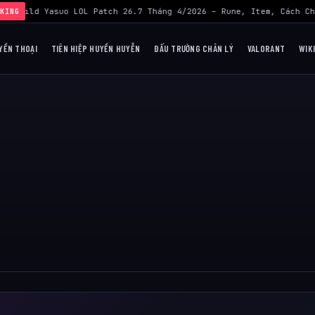
›
Build Yasuo LOL Patch 26.7 Tháng 4/2026 – Rune, Item, Cách Ch
KING
YỀN THOẠI
TIÊN HIỆP HUYỀN HUYỄN
ĐẤU TRƯỜNG CHÂN LÝ
VALORANT
WIK