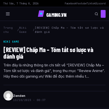
Thứ Sáu, 7 Tháng 8, 2026
Facebook
Youtube
Tiktok
Discord
GAMING.VN
Trang
Wiki
[REVIEW] Chấp Ma – Tóm tắt sơ lược và
/
/
chu
Game
đánh giá
WIKI GAME
[REVIEW] Chấp Ma – Tóm tắt sơ lược và
đánh giá
Trên đây là những thông tin chi tiết về “[REVIEW] Chấp Ma –
Tóm tắt sơ lược và đánh giá”, trong thu mục “Review Anime“.
Hãy theo dõi gaming.vn/ Wiki để đọc thêm nhiều t...
Zenden
13/10/2023 - 00:37