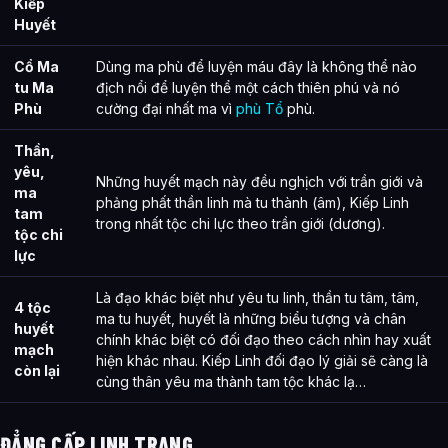
Kiếp
Huyết
Cổ Ma
Dùng ma phù để luyện máu đây là không thể nào
tu Ma
địch nổi để luyện thể một cách thiên phú và nó
Phù
cường đại nhất ma vì
phù Tổ
phù.
Thần,
yêu,
Những huyết mạch này đều nghịch với trần giới và
ma
phảng phất thần linh mà tu thành (âm), Kiếp Linh
tam
trong nhất tộc chi lực theo trần giới (dương).
tộc chi
lực
Là đạo khác biệt như yêu tu linh, thần tu tâm, tâm,
4 tộc
ma tu huyết, huyết là những biểu tượng và chân
huyết
chính khác biệt có đối đạo theo cách nhìn hay xuất
mạch
hiện khác nhau. Kiếp Linh đối đạo lý giải sẽ càng là
còn lại
cùng thân yêu ma thành tam tộc khác lạ…
ĐẲNG CẤP LINH TRANG