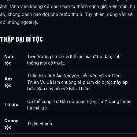
ảnh. Vĩnh viễn không có cách nào tu thành cảnh giới viên mãn, hư
ảo, không cách nào đột phá bước thứ 3. Tuy nhiên, cũng vẫn sẽ
có những ngoại lệ.
THẬP ĐẠI BÍ TỘC
Nam
Tiên Vương Lữ Ôn vì thế tộc mà từ bỏ dân, tinh
tộc
thông mọi cổ thuật.
Thần hậu duệ Ám Nhuyên, tiểu yêu nữ và Tiêu
Ám
Thiên Vũ đã làm chuông té phẩm do bị tộc này áp
tộc
bức. Sau này tiến về Bắc Thiên.
Có thể cùng Tử Đấu có quan hệ vì Tử Y Cung thuộc
Tử tộc
hạ thế lực.
Quang
Thiện nhanh.
tộc