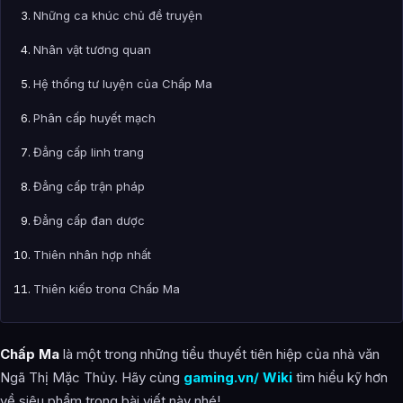
Những ca khúc chủ đề truyện
Nhân vật tương quan
Hệ thống tư luyện của Chấp Ma
Phân cấp huyết mạch
Đẳng cấp linh trang
Đẳng cấp trận pháp
Đẳng cấp đan dược
Thiên nhân hợp nhất
Thiên kiếp trong Chấp Ma
Các thế giới trong truyện Chấp Ma
Chấp Ma
là một trong những tiểu thuyết tiên hiệp của nhà văn
Tứ minh tiên giới
Ngã Thị Mặc Thủy. Hãy cùng
gaming.vn/ Wiki
tìm hiểu kỹ hơn
Tam đại chân giới
về siêu phẩm trong bài viết này nhé!