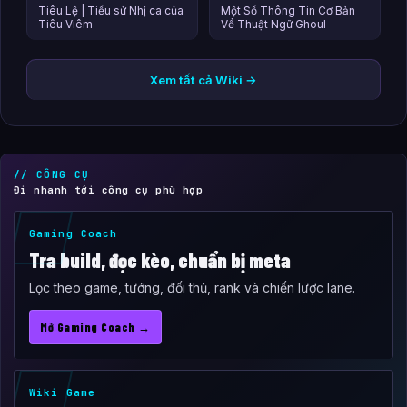
Tiêu Lệ | Tiểu sử Nhị ca của
Một Số Thông Tin Cơ Bản
Tiêu Viêm
Về Thuật Ngữ Ghoul
Xem tất cả Wiki →
// CÔNG CỤ
Đi nhanh tới công cụ phù hợp
Gaming Coach
Tra build, đọc kèo, chuẩn bị meta
Lọc theo game, tướng, đối thủ, rank và chiến lược lane.
Mở Gaming Coach →
Wiki Game