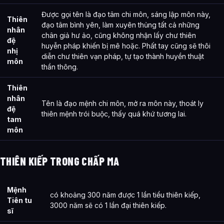
Được gọi tên là đạo tâm chi môn, sáng lập môn này,
Thiên
đạo tâm bình yên, làm xuyên thủng tất cả những
nhân
chân giả hư ảo, cũng không nhận lấy chư thiên
đệ
huyễn pháp khiến bị mê hoặc. Phất tay cũng sẽ thôi
nhị
diễn chư thiên vạn pháp, tự tạo thành huyền thuật
môn
thần thông.
Thiên
nhân
Tên là đạo mệnh chi môn, mở ra môn này, thoát ly
đệ
thiên mệnh trói buộc, thấy quá khứ tương lai.
tam
môn
THIÊN KIẾP TRONG CHẤP MA
Mệnh
có khoảng 300 năm được 1 lần tiểu thiên kiếp,
Tiên tu
3000 năm sẽ có 1 lần đại thiên kiếp.
sĩ