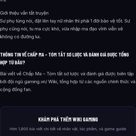
Giới thiệu vắn tắt truyện
Sư phụ tùng nói, đặt lên tay nữ nhân thì phải 1 đời bảo vệ tốt. Sư
phụ cũng nói, tu ma cực khó, vừa nhập ma đạo vĩnh viễn sẽ
không có đường lui.
THÔNG TIN VỀ CHẤP MA – TÓM TẮT SƠ LƯỢC VÀ ĐÁNH GIÁ ĐƯỢC TỔNG
HỢP TỪ ĐÂU?
Bài viết về Chấp Ma – Tóm tắt sơ lược và đánh giá được biên tập
bởi đội ngũ gaming.vn/ Wiki, tổng hợp từ các nguồn chính thức và
cộng đồng fan.
KHÁM PHÁ THÊM WIKI GAMING
Hơn 1,800 bài viết chi tiết về nhân vật, tác phẩm, và game guide