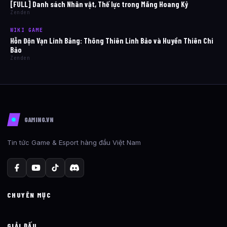
[FULL] Danh sách Nhân vật, Thế lực trong Mãng Hoang Kỷ
Zenden
WIKI GAME
Hỗn Độn Vạn Linh Bảng: Thông Thiên Linh Bảo và Huyền Thiên Chi
Bảo
Zenden
GAMING.VN
Tin tức Game & Esport hàng đầu Việt Nam
CHUYÊN MỤC
GIẢI ĐẤU