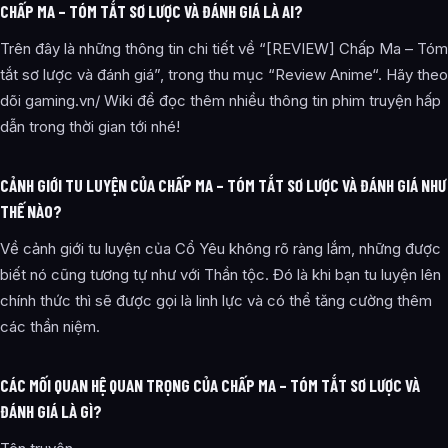
CHẤP MA – TÓM TẮT SƠ LƯỢC VÀ ĐÁNH GIÁ LÀ AI?
Trên đây là những thông tin chi tiết về “[REVIEW] Chấp Ma – Tóm
tắt sơ lược và đánh giá”, trong thu mục “Review Anime“. Hãy theo
dõi gaming.vn/ Wiki để đọc thêm nhiều thông tin phim truyện hấp
dẫn trong thời gian tới nhé!
CẢNH GIỚI TU LUYỆN CỦA CHẤP MA – TÓM TẮT SƠ LƯỢC VÀ ĐÁNH GIÁ NHƯ
THẾ NÀO?
Về cảnh giới tu luyện của Cổ Yêu không rõ ràng lắm, những được
biết nó cũng tương tự như với Thần tộc. Đó là khi bạn tu luyện lên
chính thức thì sẽ được gọi là linh lực và có thể tăng cường thêm
các thần niệm.
CÁC MỐI QUAN HỆ QUAN TRỌNG CỦA CHẤP MA – TÓM TẮT SƠ LƯỢC VÀ
ĐÁNH GIÁ LÀ GÌ?