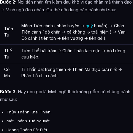
Bước 2:
Nơi tiên nhân tìm kiếm đau khổ vì đạo nhân mà thành đạo
-> Minh ngộ đạo chân. Cụ thể nội dung các cảnh như sau:
Mệnh Tiên cảnh ( nhân huyền →
quỷ
huyền) → Chân
Tiên
Tiên cảnh ( độ chân → xá không → toái niệm ) → Vạn
Tu
Cổ cảnh ( tiên tôn → tiên vương → tiên đế ).
Thể
Tiên Thể bát trảm → Chân Thân tam cực → Vô Lượng
Tu
cửu kiếp.
Cổ
Ti Thần bát trọng thiên → Thiên Ma thập cửu niết →
Ma
Phản Tổ chín cảnh.
Bước 3:
Hay còn gọi là Minh ngộ thời không gồm có những cảnh
như sau:
Thủy Thánh Khai Thiên
Niết Thánh Tuế Nguyệt
Hoang Thánh Bất Diệt