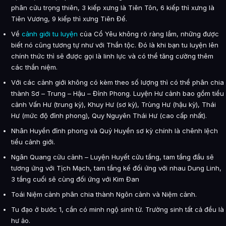
phân cửu trọng thiên, 3 kiếp xưng là Tiên Tôn, 6 kiếp thì xưng là
Tiên Vương, 9 kiếp thì xưng Tiên Đế.
Về
cảnh giới tu luyện
của Cổ Yêu không rõ ràng lắm, những được
biết nó cũng tương tự như với Thần tộc. Đó là khi bạn tu luyện lên
chính thức thì sẽ được gọi là linh lực và có thể tăng cường thêm
các thần niệm.
Với các cảnh giới không có kèm theo số lượng thì có thể phân chia
thành Sơ – Trung – Hậu – Đỉnh Phong. Luyện Hư cảnh bao gồm tiểu
cảnh Vấn Hư (trung kỳ), Khuy Hư (sơ kỳ), Trùng Hư (hậu kỳ), Thái
Hư (mức độ đỉnh phong), Quy Nguyên Thái Hư (cao cấp nhất).
Nhân Huyền đỉnh phong và Quỷ Huyền sơ kỳ chính là chênh lệch
tiểu cảnh giới.
Ngân Quang cửu cảnh – Luyện Huyết cửu tầng, tam tầng đầu sẽ
tương ứng với Tịch Mạch, tam tầng kế đối ứng với nhau Dung Linh,
3 tầng cuối sẽ cùng đối ứng với Kim Đan
Toái Niệm cảnh phân chia thành Ngôn cảnh và Niệm cảnh.
Tu đạo ở bước 1, cần có minh ngộ sinh tử. Trường sinh tất cả đều là
hư ảo.