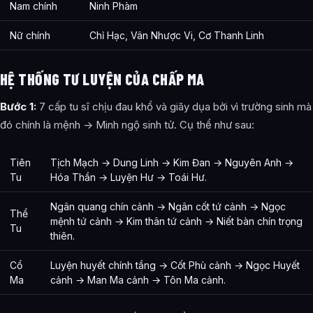
Nam chính
Ninh Phàm
Nữ chính
Chỉ Hạc, Vân Nhược Vi, Cơ Thanh Linh
HỆ THỐNG TƯ LUYỆN CỦA CHẤP MA
Bước 1:
7 cấp tu sĩ chịu đau khổ và giãy dụa bởi vì trường sinh mà
đó chính là mệnh -> Minh ngộ sinh tử. Cụ thể như sau:
Tiên
Tịch Mạch → Dung Linh → Kim Đan → Nguyên Anh →
Tu
Hóa Thần → Luyện Hư → Toái Hư.
Ngân quang chín cảnh → Ngân cốt tứ cảnh → Ngọc
Thể
mệnh tứ cảnh → Kim thân tứ cảnh → Niết bàn chín trọng
Tu
thiên.
Cổ
Luyện huyết chính tầng → Cốt Phù cảnh → Ngọc Huyết
Ma
cảnh → Man Ma cảnh → Tôn Ma cảnh.