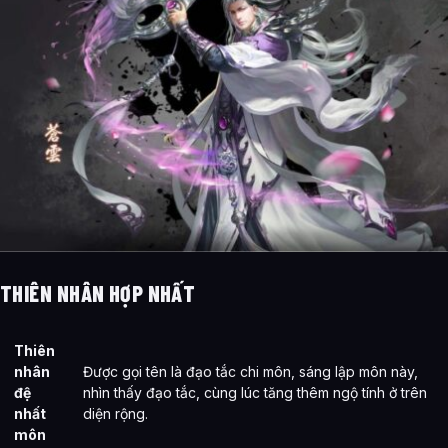
THIÊN NHÂN HỢP NHẤT
Thiên
nhân
Được gọi tên là đạo tắc chi môn, sáng lập môn này,
đệ
nhìn thấy đạo tắc, cùng lúc tăng thêm ngộ tính ở trên
nhất
diện rộng.
môn