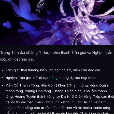
Trong Tam đại chân giới dược chia thành Trần giới và Nghịch trần
giới, chi tiết như sau:
Trần giới: thái thương kiếp linh độc chiêm, kiếp chủ độc đại.
Nghịch Trần giới: bởi tứ tọa
hồng
hoang đại lục hợp thành.
Viễn Cổ Thánh Tông: Hỗn Côn ( Khôn ) Thánh tông, Hồng Quân
thánh tông, Phụng Linh tông, Thông Thiên giáo, Thái Âm thánh
tông, Hoàng Tuyền thánh tông, Ly Địa Nhất Diễm tông. Tiếp sau thời
đại đó thì đại thần Thần Linh cũng kết thúc, Sơn Hải có vẻ đã thu
hoặc thành công các di sản của thần linh và rất nhiều thánh tông
tiền thân thực thực hư hư đã tham dự hủy diệt Thân Linh tu chân