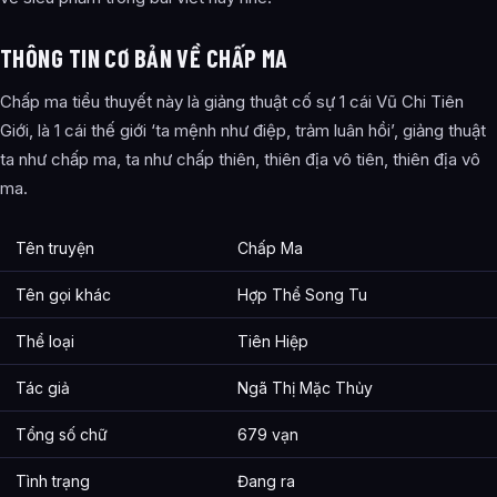
Huyễn mộng giới
THÔNG TIN CƠ BẢN VỀ CHẤP MA
Thập đại bí tộc
Chấp ma tiểu thuyết này là giảng thuật cố sự 1 cái Vũ Chi Tiên
Bài Viết Liên Quan
Giới, là 1 cái thế giới ‘ta mệnh như điệp, trảm luân hồi’, giảng thuật
Câu Hỏi Thường Gặp
ta như chấp ma, ta như chấp thiên, thiên địa vô tiên, thiên địa vô
ma.
Chấp Ma – Tóm tắt sơ lược và đánh giá là ai?
Cảnh giới tu luyện của Chấp Ma – Tóm tắt sơ lược và đánh
Tên truyện
Chấp Ma
giá như thế nào?
Tên gọi khác
Hợp Thể Song Tu
Các mối quan hệ quan trọng của Chấp Ma – Tóm tắt sơ
lược và đánh giá là gì?
Thể loại
Tiên Hiệp
Thông tin về Chấp Ma – Tóm tắt sơ lược và đánh giá được
Tác giả
Ngã Thị Mặc Thủy
tổng hợp từ đâu?
Tổng số chữ
679 vạn
Tình trạng
Đang ra