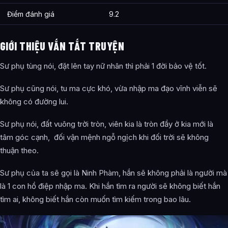
Điểm đánh giá
9.2
GIỚI THIỆU VẮN TẮT TRUYỆN
Sư phụ tùng nói, đặt lên tay nữ nhân thì phải 1 đời bảo vệ tốt.
Sư phụ cũng nói, tu ma cực khó, vừa nhập ma đạo vĩnh viễn sẽ
không có đường lui.
Sư phụ nói, đất vuông trời tròn, viên kia là tròn đầy ở kia mới là
tâm góc cạnh, đối vận mệnh ngỗ ngịch khi đối trời sẽ không
thuận theo.
Sư phụ của ta sẽ gọi là Ninh Phàm, hắn sẽ không phải là người mà
là 1 con hồ điệp nhập ma. Khi hắn tìm ra người sẽ không biết hắn
tìm ai, không biết hắn còn muốn tìm kiếm trong bao lâu.