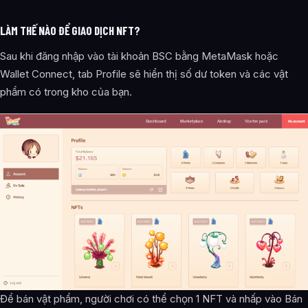
LÀM THẾ NÀO ĐỂ GIAO DỊCH NFT?
Sau khi đăng nhập vào tài khoản BSC bằng MetaMask hoặc
Wallet Connect, tab Profile sẽ hiển thị số dư token và các vật
phẩm có trong kho của bạn.
Để bán vật phẩm, người chơi có thể chọn 1 NFT và nhấp vào Bán