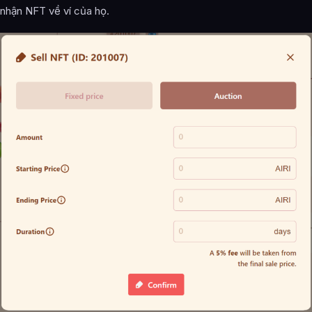
nhận NFT về ví của họ.