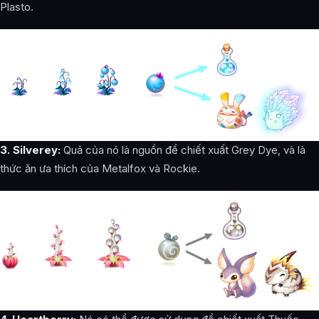
Plasto.
3. Silverey:
Quả của nó là nguồn để chiết xuất Grey Dye, và là
thức ăn ưa thích của Metalfox và Rockie.