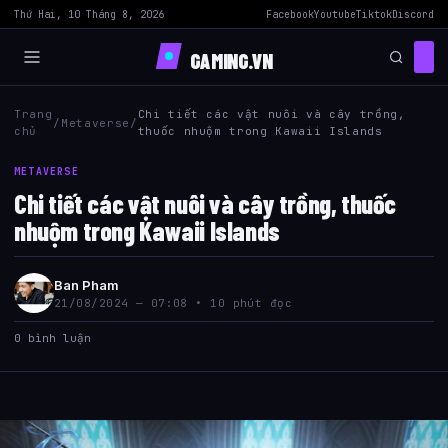
Thứ Hai, 10 Tháng 8, 2026
Facebook
Youtube
Tiktok
Discord
GAMING.VN
Trang
Chi tiết các vật nuôi và cây trồng,
/
Metaverse
/
chủ
thuốc nhuộm trong Kawaii Islands
METAVERSE
Chi tiết các vật nuôi và cây trồng, thuốc
nhuộm trong Kawaii Islands
Ban Pham
21/08/2024 — 07:08 • 10 phút đọc
0 bình luận