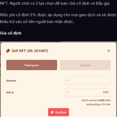
NFT. Người chơi có 2 lựa chọn để bán: Giá cố định và Đấu giá.
Mức phí cố định 5% được áp dụng cho mọi giao dịch và sẽ được
khấu trừ vào số tiền người bán nhận được.
Giá cố định