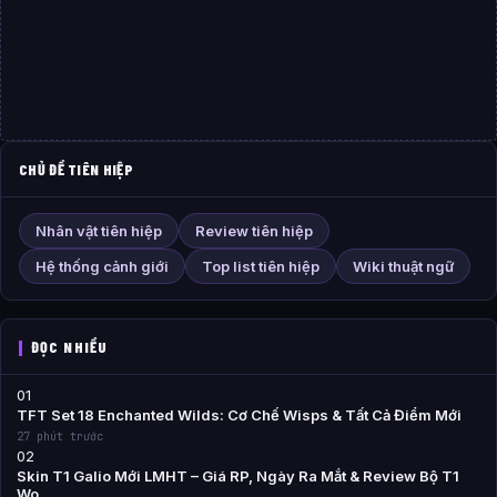
CHỦ ĐỀ TIÊN HIỆP
Nhân vật tiên hiệp
Review tiên hiệp
Hệ thống cảnh giới
Top list tiên hiệp
Wiki thuật ngữ
ĐỌC NHIỀU
01
TFT Set 18 Enchanted Wilds: Cơ Chế Wisps & Tất Cả Điểm Mới
27 phút trước
02
Skin T1 Galio Mới LMHT – Giá RP, Ngày Ra Mắt & Review Bộ T1
Wo…