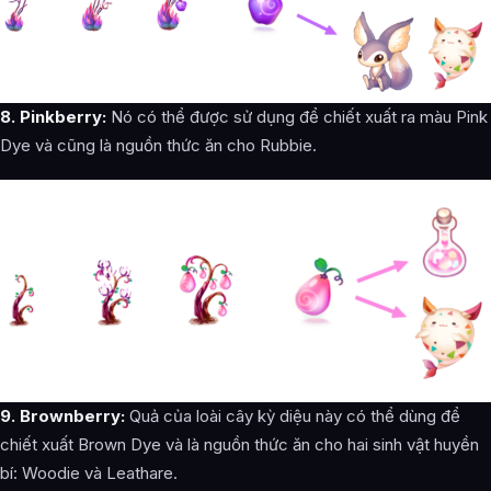
8. Pinkberry:
Nó có thể được sử dụng để chiết xuất ra màu Pink
Dye và cũng là nguồn thức ăn cho Rubbie.
9. Brownberry:
Quả của loài cây kỳ diệu này có thể dùng để
chiết xuất Brown Dye và là nguồn thức ăn cho hai sinh vật huyền
bí: Woodie và Leathare.