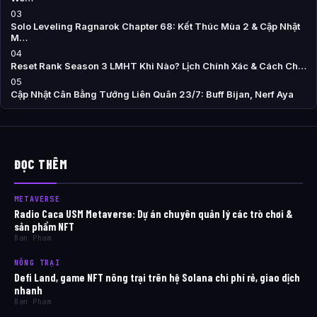
03
Solo Leveling Ragnarok Chapter 68: Kết Thúc Mùa 2 & Cập Nhật
M…
04
Reset Rank Season 3 LMHT Khi Nào? Lịch Chính Xác & Cách Ch…
05
Cập Nhật Cân Bằng Tướng Liên Quân 23/7: Buff Bijan, Nerf Aya
ĐỌC THÊM
METAVERSE
Radio Caca USM Metaverse: Dự án chuyên quản lý các trò chơi &
sản phẩm NFT
Ban Pham
NÔNG TRẠI
Defi Land, game NFT nông trại trên hệ Solana chi phí rẻ, giao dịch
nhanh
Ban Pham