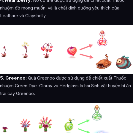
4. Heartberry‌:
Nó có thể được sử dụng để chiết xuất Thuốc
nhuộm đỏ mong muốn, và là chất dinh dưỡng yêu thích của
Leathare và Clayshelly.
5. Greenoo:
Quả Greenoo được sử dụng để chiết xuất Thuốc
nhuộm Green Dye. Cloray và Hedglass là hai Sinh vật huyền bí ăn
trái cây Greenoo.