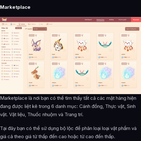
Marketplace
Marketplace
là nơi bạn có thể tìm thấy tất cả các mặt hàng hiện
đang được liệt kê trong 6 danh mục: Cánh đồng, Thực vật, Sinh
vật. Vật liệu, Thuốc nhuộm và Trang trí.
Tại đây bạn có thể sử dụng bộ lộc để phân loại loại vật phẩm và
giá cả theo giá từ thấp đến cao hoặc từ cao đến thấp.