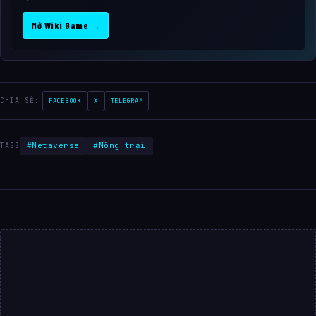
Mở Wiki Game →
CHIA SẺ:
FACEBOOK
X
TELEGRAM
#Metaverse
#Nông trại
TAGS