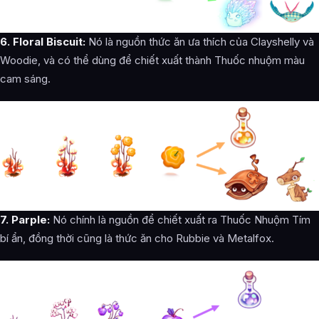
6. Floral Biscuit:
Nó là nguồn thức ăn ưa thích của Clayshelly và
Woodie, và có thể dùng để chiết xuất thành Thuốc nhuộm màu
cam sáng.
7. Parple:
Nó chính là nguồn để chiết xuất ra Thuốc Nhuộm Tím
bí ẩn, đồng thời cũng là thức ăn cho Rubbie và Metalfox.