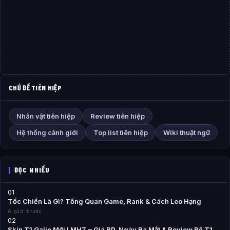
CHỦ ĐỀ TIÊN HIỆP
Nhân vật tiên hiệp
Review tiên hiệp
Hệ thống cảnh giới
Top list tiên hiệp
Wiki thuật ngữ
ĐỌC NHIỀU
01
Tốc Chiến Là Gì? Tổng Quan Game, Rank & Cách Leo Hạng
6 giờ trước
02
Skin T1 Galio Mới LMHT – Giá RP, Ngày Ra Mắt & Review Bộ T1