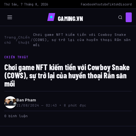
Thứ Sáu, 7 Tháng 8, 2026
Facebook
Youtube
Tiktok
Discord
GAMING.VN
Chơi game NFT kiếm tiền với Cowboy Snake
Trang
Chiến
/
/
(COWS), sự trở lại của huyền thoại Rắn săn
chủ
thuật
mồi
CHIẾN THUẬT
Chơi game NFT kiếm tiền với Cowboy Snake
(COWS), sự trở lại của huyền thoại Rắn săn
mồi
Ban Pham
21/08/2024 — 02:43 • 8 phút đọc
0 bình luận