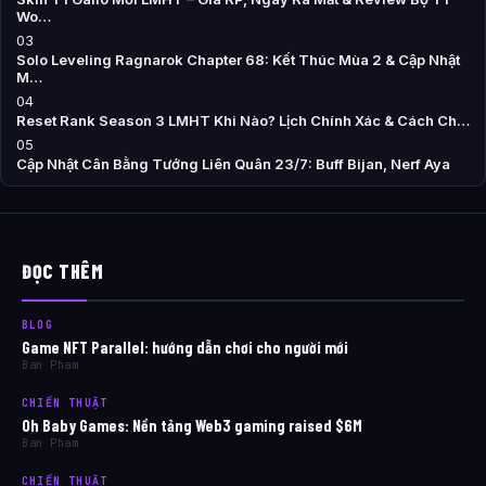
Wo…
03
Solo Leveling Ragnarok Chapter 68: Kết Thúc Mùa 2 & Cập Nhật
M…
04
Reset Rank Season 3 LMHT Khi Nào? Lịch Chính Xác & Cách Ch…
05
Cập Nhật Cân Bằng Tướng Liên Quân 23/7: Buff Bijan, Nerf Aya
ĐỌC THÊM
BLOG
Game NFT Parallel: hướng dẫn chơi cho người mới
Ban Pham
CHIẾN THUẬT
Oh Baby Games: Nền tảng Web3 gaming raised $6M
Ban Pham
CHIẾN THUẬT