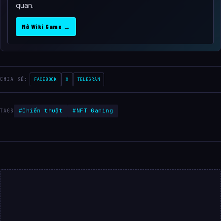
quan.
Mở Wiki Game →
CHIA SẺ:
FACEBOOK
X
TELEGRAM
#Chiến thuật
#NFT Gaming
TAGS