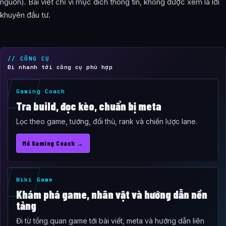
nguồn). Bài viết chỉ vì mục đích thông tin, không được xem là lời
khuyên đầu tư.
// CÔNG CỤ
Đi nhanh tới công cụ phù hợp
Gaming Coach
Tra build, đọc kèo, chuẩn bị meta
Lọc theo game, tướng, đối thủ, rank và chiến lược lane.
Mở Gaming Coach →
Wiki Game
Khám phá game, nhân vật và hướng dẫn nền
tảng
Đi từ tổng quan game tới bài viết, meta và hướng dẫn liên