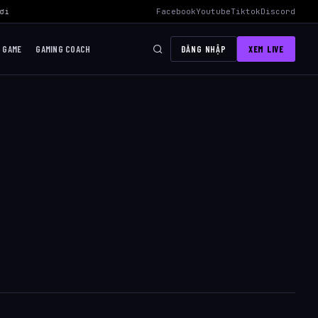
i Mid Hiệu Quả Nhất
›
AWC 2026 Liên Quân Mobile – Lịch Thi Đấu, Đ
Facebook
Youtube
Tiktok
Discord
I GAME
GAMING COACH
ĐĂNG NHẬP
XEM LIVE