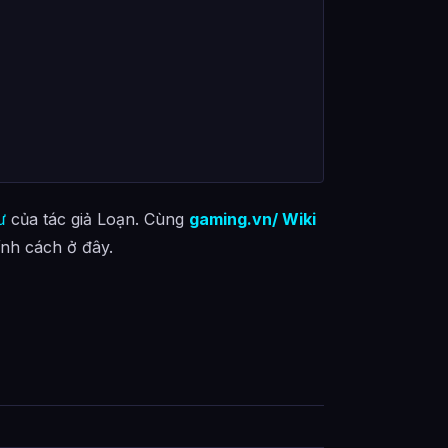
ư
của tác giả Loạn. Cùng
gaming.vn/ Wiki
ính cách ở đây.