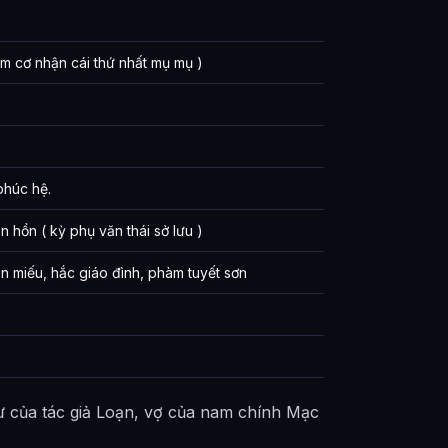
m cơ nhận cái thứ nhất mụ mụ )
 phúc hệ.
 hồn ( kỳ phụ văn thái sở lưu )
n miếu, hắc giáo đình, phàm tuyết sơn
 của tác giả Loạn, vợ của nam chính Mạc