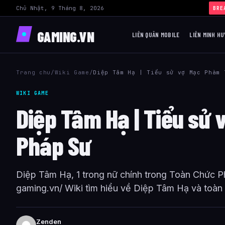
Chủ Nhật, 9 Tháng 8, 2026
BRE
GAMING.VN
LIÊN QUÂN MOBILE
LIÊN MINH HU
Trang chu
/
Wiki Game
/
Diệp Tâm Hạ | Tiểu sử vợ Mạc Phàm 
WIKI GAME
Diệp Tâm Hạ | Tiểu sử
Pháp Sư
Diệp Tâm Hạ, 1 trong nữ chính trong Toàn Chức P
gaming.vn/ Wiki tìm hiểu về Diệp Tâm Hạ và toàn b
Zenden