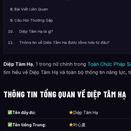
Bài Viết Liên Quan
Câu Hỏi Thường Gặp
Diệp Tâm Hạ là gì?
Thông tin về Diệp Tâm Hạ được tổng hợp từ đâu?
Diệp Tâm Hạ
, 1 trong nữ chính trong
Toàn Chức Pháp S
tìm hiểu về Diệp Tâm Hạ và toàn bộ thông tin năng lực, t
THÔNG TIN TỔNG QUAN VỀ DIỆP TÂM HẠ
Tên đầy đủ:
Diệp Tâm Hạ
Tên tiếng Trung:
叶心夏