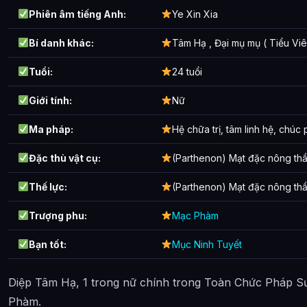
Phiên âm tiếng Anh:
Ye Xin Xia
Bí danh khác:
Tâm Hạ , Đại mụ mụ ( Tiểu Viê
Tuổi:
24 tuổi
Giới tính:
Nữ
Ma pháp:
Hệ chữa trị, tâm linh hệ, chúc
Đặc thù vật cụ:
(Parthenon) Mạt đặc nông thần
Thế lực:
(Parthenon) Mạt đặc nông thầ
Trượng phu:
Mạc Phàm
Bạn tốt:
Mục Ninh Tuyết
Diệp Tâm Hạ, 1 trong nữ chính trong Toàn Chức Pháp Sư
Phàm.