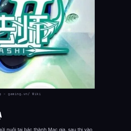
ạ – gaming.vn/ Wiki
Ạ
i nuôi tại bác thành Mạc gia, sau thi vào