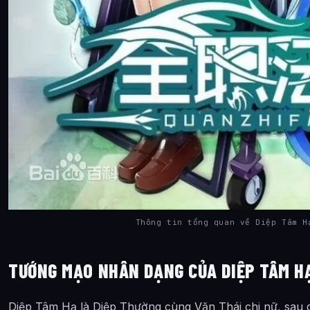
Thông tin tổng quan về Diệp Tâm H
TƯỚNG MẠO NHÂN DẠNG CỦA DIỆP TÂM H
Diệp Tâm Hạ là Diệp Thường cùng Văn Thái chi nữ, sau gử