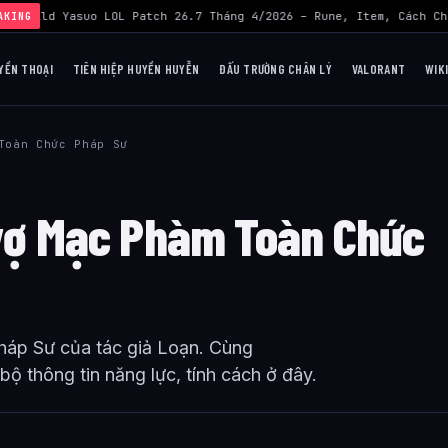
›
Build Yasuo LOL Patch 26.7 Tháng 4/2026 – Rune, Item, Cách Chơ
AKING
YỀN THOẠI
TIÊN HIỆP HUYỀN HUYỄN
ĐẤU TRƯỜNG CHÂN LÝ
VALORANT
WIK
Toàn Chức Pháp Sư
 vợ Mạc Phàm Toàn Chức
háp Sư của tác giả Loạn. Cùng
ộ thông tin năng lực, tính cách ở đây.