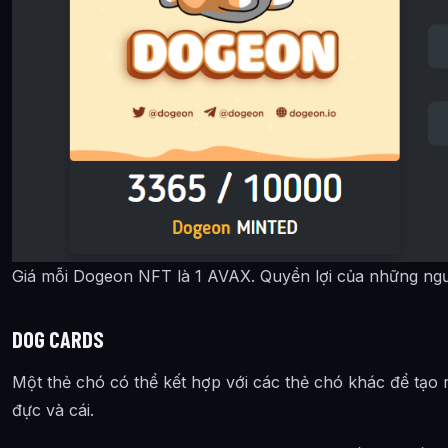
Giá mỗi Dogeon NFT là 1 AVAX. Quyền lợi của những ngườ
DOG CARDS
Một thẻ chó có thể kết hợp với các thẻ chó khác để tạo r
đực và cái.