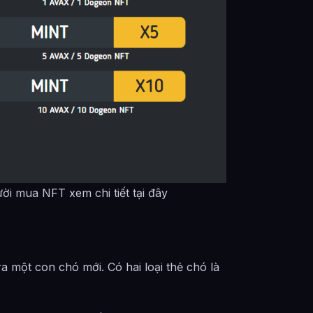
i mua NFT xem chi tiết tại đây
a một con chó mới. Có hai loại thẻ chó là