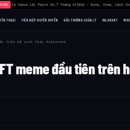
›
Build Yasuo LOL Patch 26.7 Tháng 4/2026 – Rune, Item, Cách Ch
KING
YỀN THOẠI
TIÊN HIỆP HUYỀN HUYỄN
ĐẤU TRƯỜNG CHÂN LÝ
VALORANT
WIK
ên trên hệ sinh thái Avalanche
FT meme đầu tiên trên 