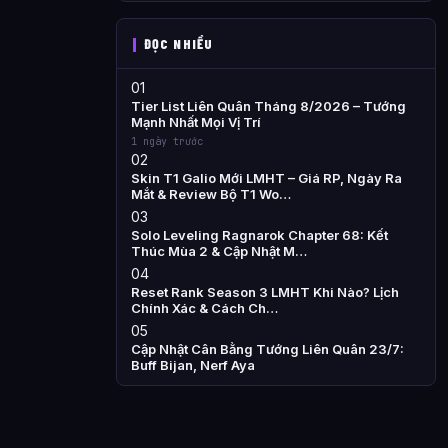
ĐỌC NHIỀU
01
Tier List Liên Quân Tháng 8/2026 – Tướng
Mạnh Nhất Mọi Vị Trí
1 ngày trước
02
Skin T1 Galio Mới LMHT – Giá RP, Ngày Ra
Mắt & Review Bộ T1 Wo…
03
Solo Leveling Ragnarok Chapter 68: Kết
Thúc Mùa 2 & Cập Nhật M…
04
Reset Rank Season 3 LMHT Khi Nào? Lịch
Chính Xác & Cách Ch…
05
Cập Nhật Cân Bằng Tướng Liên Quân 23/7:
Buff Bijan, Nerf Aya