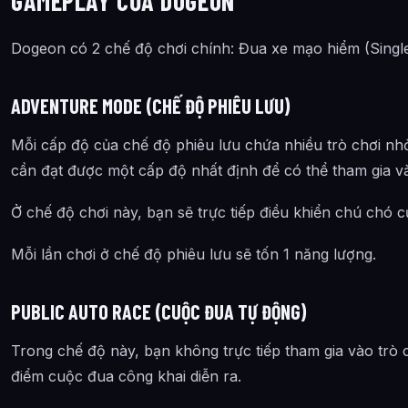
GAMEPLAY CỦA DOGEON
Dogeon có 2 chế độ chơi chính: Đua xe mạo hiểm (Single
ADVENTURE MODE (CHẾ ĐỘ PHIÊU LƯU)
Mỗi cấp độ của chế độ phiêu lưu chứa nhiều trò chơi n
cần đạt được một cấp độ nhất định để có thể tham gia và
Ở chế độ chơi này, bạn sẽ trực tiếp điều khiển chú chó 
Mỗi lần chơi ở chế độ phiêu lưu sẽ tốn 1 năng lượng.
PUBLIC AUTO RACE (CUỘC ĐUA TỰ ĐỘNG)
Trong chế độ này, bạn không trực tiếp tham gia vào trò 
điểm cuộc đua công khai diễn ra.