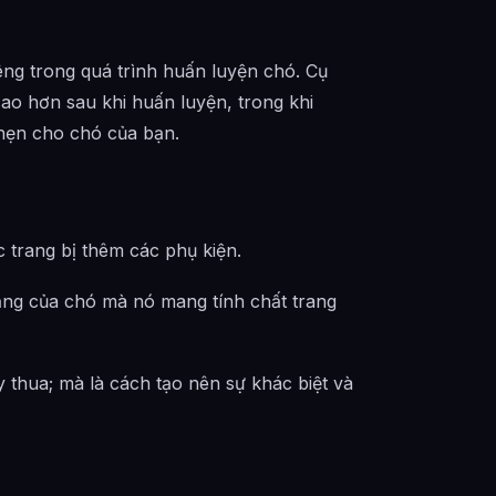
êng trong quá trình huấn luyện chó. Cụ
ao hơn sau khi huấn luyện, trong khi
hẹn cho chó của bạn.
trang bị thêm các phụ kiện.
ăng của chó mà nó mang tính chất trang
 thua; mà là cách tạo nên sự khác biệt và