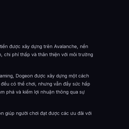
tiền được xây dựng trên Avalanche, nền
 chi phí thấp và thân thiện với môi trường
T Gaming, Dogeon được xây dựng một cách
ain đều có thể chơi, nhưng vẫn đầy sức hấp
m phá và kiếm lợi nhuận thông qua sự
n giúp người chơi đạt được các ưu đãi với