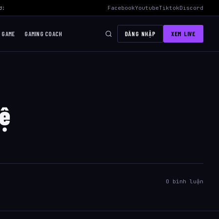
ơi Mid Hiệu Quả Nhất
›
AWC 2026 Liên Quân Mobile – Lịch Thi Đấu, Đ
Facebook
Youtube
Tiktok
Discord
I GAME
GAMING COACH
ĐĂNG NHẬP
XEM LIVE
hệ
0 bình luận