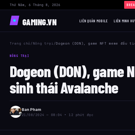
Thứ Năm, 6 Tháng 8, 2026
BREA
GAMING.VN
LIÊN QUÂN MOBILE
LIÊN MINH HU
Trang chủ
/
Nông trại
/
Dogeon (DON), game NFT meme đầu ti
NÔNG TRẠI
Dogeon (DON), game N
sinh thái Avalanche
Ban Pham
21/08/2024 — 08:04 • 12 phút đọc