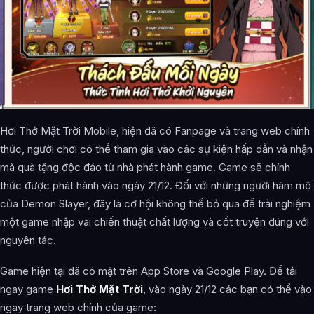
Hơi Thở Mặt Trời Mobile, hiện đã có Fanpage và trang web chính
thức, người chơi có thể tham gia vào các sự kiện hấp dẫn và nhận
mã quà tặng độc đáo từ nhà phát hành game. Game sẽ chính
thức được phát hành vào ngày 21/12. Đối với những người hâm mộ
của Demon Slayer, đây là cơ hội không thể bỏ qua để trải nghiệm
một game nhập vai chiến thuật chất lượng và cốt truyện đúng với
nguyên tác.
Game hiện tại đã có mặt trên App Store và Google Play. Để tải
ngay game
Hơi Thở Mặt Trời
, vào ngày 21/12 các bạn có thể vào
ngay trang web chính của game: