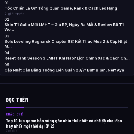
01
Tốc Chiến Là Gì? Tổng Quan Game, Rank & Cách Leo Hạng
9 giờ trước
02
Skin T1 Galio Mới LMHT – Giá RP, Ngày Ra Mắt & Review Bộ T1
Wo…
03
Solo Leveling Ragnarok Chapter 68: Kết Thúc Mùa 2 & Cập Nhật
M…
04
Reset Rank Season 3 LMHT Khi Nào? Lịch Chính Xác & Cách Ch…
05
Cập Nhật Cân Bằng Tướng Liên Quân 23/7: Buff Bijan, Nerf Aya
ĐỌC THÊM
KHẮC CHẾ
Top 10 tựa game bắn súng góc nhìn thứ nhất có chế độ chơi đơn
hay nhất mọi thời đại (P.2)
Zenden