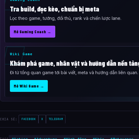
Tra build, đọc kèo, chuẩn bị meta
Lọc theo game, tướng, đối thủ, rank và chiến lược lane.
Mở Gaming Coach →
Wiki Game
Khám phá game, nhân vật và hướng dẫn nền tản
Đi từ tổng quan game tới bài viết, meta và hướng dẫn liên quan.
Mở Wiki Game →
CHIA SẺ:
FACEBOOK
X
TELEGRAM
#Action
#Adventure
#Hành động
#Khác
#Metaverse