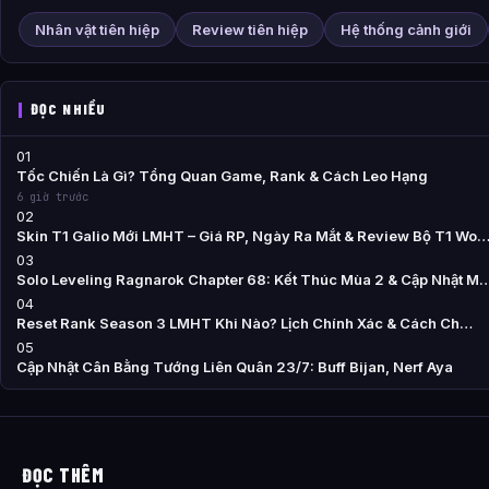
Nhân vật tiên hiệp
Review tiên hiệp
Hệ thống cảnh giới
ĐỌC NHIỀU
01
Tốc Chiến Là Gì? Tổng Quan Game, Rank & Cách Leo Hạng
6 giờ trước
02
Skin T1 Galio Mới LMHT – Giá RP, Ngày Ra Mắt & Review Bộ T1 Wo
03
Solo Leveling Ragnarok Chapter 68: Kết Thúc Mùa 2 & Cập Nhật M
04
Reset Rank Season 3 LMHT Khi Nào? Lịch Chính Xác & Cách Ch…
05
Cập Nhật Cân Bằng Tướng Liên Quân 23/7: Buff Bijan, Nerf Aya
ĐỌC THÊM