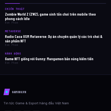
CHIẾN THUẬT
Zombie World Z (ZWZ), game sinh tồn chơi trên mobile theo
phong cách Idle
Ban Pham
METAVERSE
Radio Caca USM Metaverse: Dự án chuyên quản lý các trò chơi &
sản phẩm NFT
Ban Pham
HÀNH ĐỘNG
Game NFT giống với Gunny: Mangamon bắn súng kiếm tiền
Ban Pham
GAMING.VN
Tin tức Game & Esport hàng đầu Việt Nam