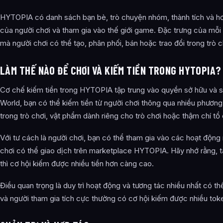
HYTOPIA có danh sách bạn bè, trò chuyện nhóm, thành tích và hơ
của người chơi và tham gia vào thế giới game. Đặc trưng của mỗi
mà người chơi có thể tạo, phân phối, bán hoặc trao đổi trong trò c
LÀM THẾ NÀO ĐỂ CHƠI VÀ KIẾM TIỀN TRONG HYTOPIA?
Cơ chế kiếm tiền trong HYTOPIA tập trung vào quyền sở hữu và
World, bạn có thể kiếm tiền từ người chơi thông qua nhiều phươn
trong trò chơi, vật phẩm dành riêng cho trò chơi hoặc thậm chí tổ
Với tư cách là người chơi, bạn có thể tham gia vào các hoạt động n
chơi có thể giao dịch trên marketplace HYTOPIA. Hãy nhớ rằng, tà
thì cơ hội kiếm được nhiều tiền hơn càng cao.
Điều quan trọng là duy trì hoạt động và tương tác nhiều nhất có
và người tham gia tích cực thường có cơ hội kiếm được nhiều to