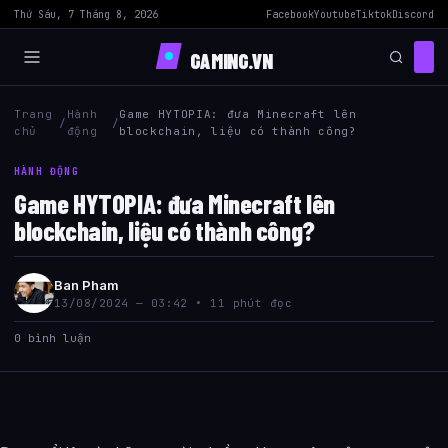
Thứ Sáu, 7 Tháng 8, 2026
Facebook
Youtube
Tiktok
Discord
GAMING.VN
Trang
Hành
Game HYTOPIA: đưa Minecraft lên
/
/
chủ
động
blockchain, liệu có thành công?
HÀNH ĐỘNG
Game HYTOPIA: đưa Minecraft lên
blockchain, liệu có thành công?
Ban Pham
13/08/2024 — 03:42 • 11 phút đọc
0 bình luận