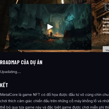
ROADMAP CỦA DỰ ÁN
Upadating….
KẾT
MetalCore là game NFT có đồ họa được đầu tư vô cùng chỉn chu c
chơi thích cảm giác chiến đấu trên những cỗ máy khổng lồ và nhữ
thể bỏ qua tựa game này và đặc biệt game được chơi miễn phí thì 