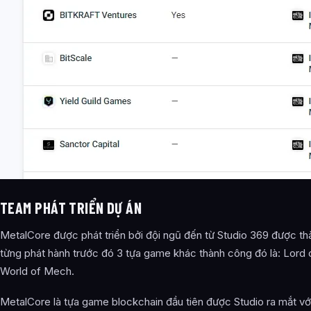
TEAM PHÁT TRIỂN DỰ ÁN
MetalCore được phát triển bởi đội ngũ đến từ Studio 369 được th
từng phát hành trước đó 3 tựa game khác thành công đó là: Lord of
World of Mech.
MetalCore là tựa game blockchain đầu tiên được Studio ra mắt v