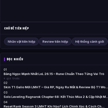
CHỦ ĐỀ TIÊN HIỆP
Nhân vật tiên hiệp
Review tiên hiệp
Hệ thống cảnh giới
ĐỌC NHIỀU
01
Bảng Ngọc Mạnh Nhất LoL 26.15 – Rune Chuẩn Theo Từng Vai Trò
4 giờ trước
02
Skin T1 Galio Mới LMHT – Giá RP, Ngày Ra Mắt & Review Bộ T1 Wo
03
Solo Leveling Ragnarok Chapter 68: Kết Thúc Mùa 2 & Cập Nhật M
04
Reset Rank Season 3 LMHT Khi Nào? Lịch Chính Xác & Cách Ch…