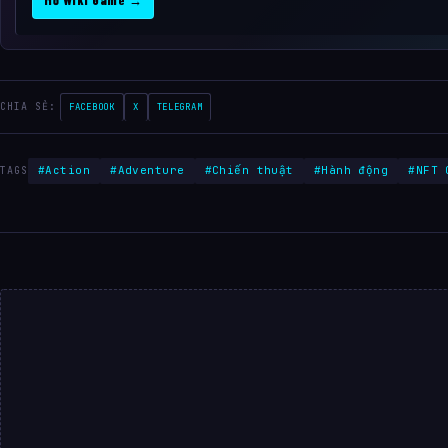
CHIA SẺ:
FACEBOOK
X
TELEGRAM
#Action
#Adventure
#Chiến thuật
#Hành động
#NFT 
TAGS