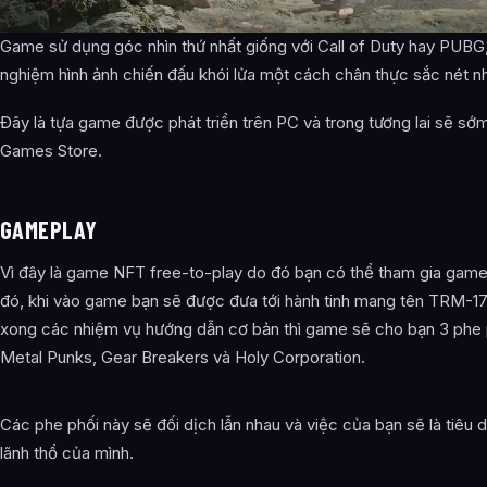
Game sử dụng góc nhìn thứ nhất giống với Call of Duty hay PUBG,
nghiệm hình ảnh chiến đấu khói lửa một cách chân thực sắc nét nh
Đây là tựa game được phát triển trên PC và trong tương lai sẽ sớm
Games Store.
GAMEPLAY
Vì đây là game NFT free-to-play do đó bạn có thể tham gia gam
đó, khi vào game bạn sẽ được đưa tới hành tinh mang tên TRM-1
xong các nhiệm vụ hướng dẫn cơ bản thì game sẽ cho bạn 3 phe ph
Metal Punks, Gear Breakers và Holy Corporation.
Các phe phối này sẽ đối dịch lẫn nhau và việc của bạn sẽ là tiêu
lãnh thổ của mình.