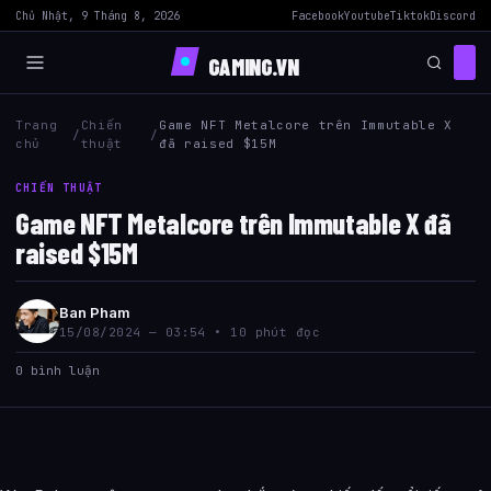
Chủ Nhật, 9 Tháng 8, 2026
Facebook
Youtube
Tiktok
Discord
GAMING.VN
Trang
Chiến
Game NFT Metalcore trên Immutable X
/
/
chủ
thuật
đã raised $15M
CHIẾN THUẬT
Game NFT Metalcore trên Immutable X đã
raised $15M
Ban Pham
15/08/2024 — 03:54 • 10 phút đọc
0 bình luận