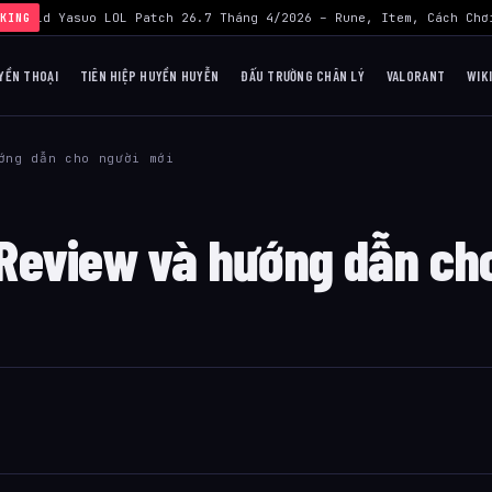
Build Yasuo LOL Patch 26.7 Tháng 4/2026 – Rune, Item, Cách Chơi
KING
YỀN THOẠI
TIÊN HIỆP HUYỀN HUYỄN
ĐẤU TRƯỜNG CHÂN LÝ
VALORANT
WIK
ớng dẫn cho người mới
Review và hướng dẫn ch