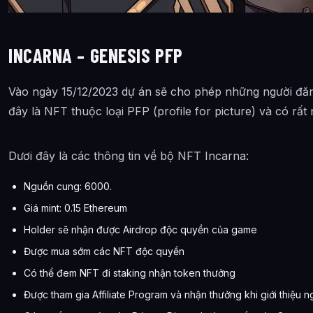
INCARNA – GENESIS PFP
Vào ngày 15/12/2023 dự án sẽ cho phép những người đăng
đây là NFT thuộc loại PFP (profile for picture) và có rất
Dươi đây là các thông tin về bộ NFT Incarna:
Nguồn cung: 6000.
Giá mint: 0.15 Ethereum
Holder sẽ nhận được Airdrop độc quyền của game
Được mua sớm các NFT độc quyền
Có thể đem NFT đi staking nhận token thưởng
Được tham gia Affiliate Program và nhận thưởng khi giới thiệu 