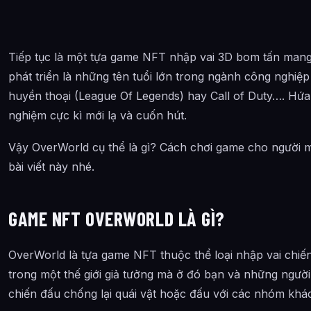
Tiếp tục là một tựa game NFT nhập vai 3D bom tấn mang
phát triển là những tên tuổi lớn trong ngành công nghi
huyền thoại (League Of Legends) hay Call of Duty…. Hứa
nghiệm cực kì mới lạ và cuốn hút.
Vậy OverWorld cụ thể là gì? Cách chơi game cho người 
bài viết này nhé.
GAME NFT OVERWORLD LÀ GÌ?
OverWorld là tựa game NFT thuộc thể loại nhập vai chiến
trong một thế giới giả tưởng mà ở đó bạn và những người
chiến đấu chống lại quái vật hoặc đấu với các nhóm khá