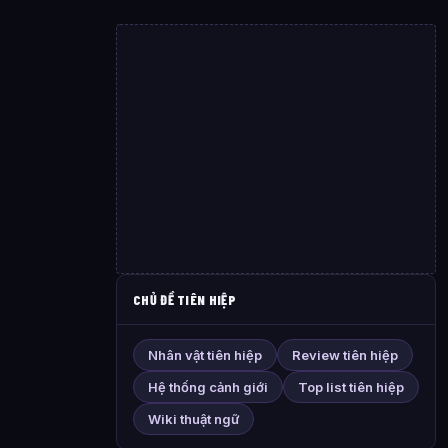
CHỦ ĐỀ TIÊN HIỆP
Nhân vật tiên hiệp
Review tiên hiệp
Hệ thống cảnh giới
Top list tiên hiệp
Wiki thuật ngữ