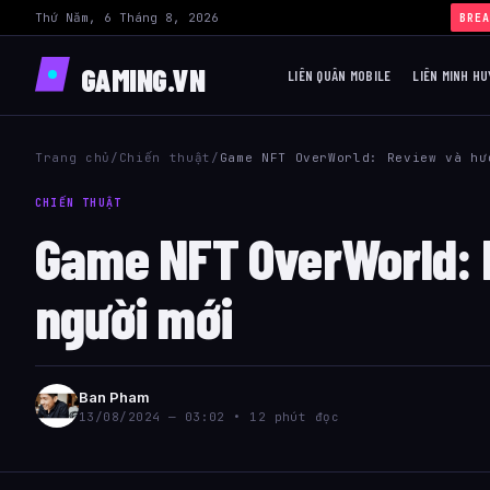
Thứ Năm, 6 Tháng 8, 2026
›
BREA
GAMING.VN
LIÊN QUÂN MOBILE
LIÊN MINH HU
Trang chủ
/
Chiến thuật
/
Game NFT OverWorld: Review và hư
CHIẾN THUẬT
Game NFT OverWorld: 
người mới
Ban Pham
13/08/2024 — 03:02 • 12 phút đọc