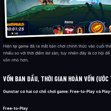
Hiện tại game đã ra mắt bản chơi chính thức vào cuối t
nhiều so với thời điểm list sàn, tuy nhiên đây là cơ hội đ
vốn nhỏ hơn.
VỐN BAN ĐẦU, THỜI GIAN HOÀN VỐN (ƯỚC 
Gunstar có hai cơ chế chơi game: Free-to-Play và Play
Free-to-Play