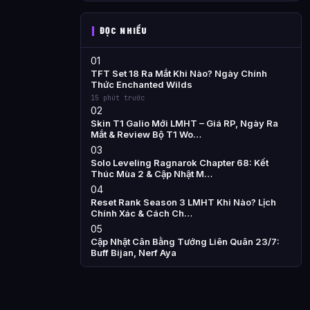
ĐỌC NHIỀU
01
TFT Set 18 Ra Mắt Khi Nào? Ngày Chính
Thức Enchanted Wilds
15 phút trước
02
Skin T1 Galio Mới LMHT – Giá RP, Ngày Ra
Mắt & Review Bộ T1 Wo…
03
Solo Leveling Ragnarok Chapter 68: Kết
Thúc Mùa 2 & Cập Nhật M…
04
Reset Rank Season 3 LMHT Khi Nào? Lịch
Chính Xác & Cách Ch…
05
Cập Nhật Cân Bằng Tướng Liên Quân 23/7:
Buff Bijan, Nerf Aya