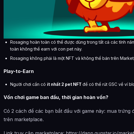
Rosaging hoàn toàn có thể được dùng trong tất cả các tính n
toàn không thể earn với con pet này.
Rosaging không phải là một NFT và không thể bán trên Market
Play-to-Earn
Người chơi cần có
ít nhất 2 pet NFT
để có thể rút GSC về ví bl
Vốn chơi game ban đầu, thời gian hoàn vốn?
Có 2 cách để các bạn bắt đầu với game này: mua trứng 
trên marketplace.
Link truy cập marketplace: https://dapp.gunstar.io/marke