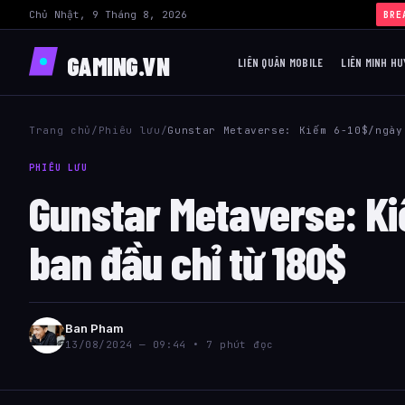
Chủ Nhật, 9 Tháng 8, 2026
BRE
GAMING.VN
LIÊN QUÂN MOBILE
LIÊN MINH HU
Trang chủ
/
Phiêu lưu
/
Gunstar Metaverse: Kiếm 6-10$/ngày
PHIÊU LƯU
Gunstar Metaverse: Ki
ban đầu chỉ từ 180$
Ban Pham
13/08/2024 — 09:44 • 7 phút đọc