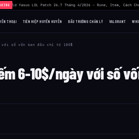
›
Build Yasuo LOL Patch 26.7 Tháng 4/2026 – Rune, Item, Cách Chơ
AKING
YỀN THOẠI
TIÊN HIỆP HUYỀN HUYỄN
ĐẤU TRƯỜNG CHÂN LÝ
VALORANT
WIK
 với số vốn ban đầu chỉ từ 180$
ếm 6-10$/ngày với số vố