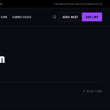
i Mid Hiệu Quả Nhất
›
AWC 2026 Liên Quân Mobile – Lịch Thi Đấu, Đ
Facebook
Youtube
Tiktok
Discord
I GAME
GAMING COACH
ĐĂNG NHẬP
XEM LIVE
n
0 bình luận