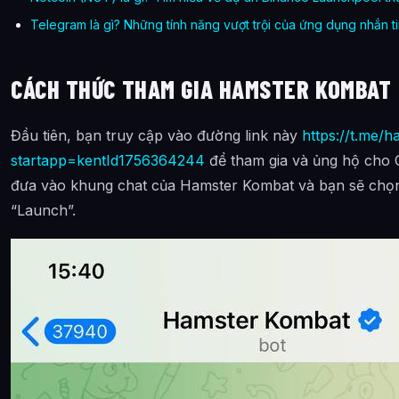
Telegram là gì? Những tính năng vượt trội của ứng dụng nhắn t
CÁCH THỨC THAM GIA HAMSTER KOMBAT
Đầu tiên, bạn truy cập vào đường link này
https://t.me/
startapp=kentId1756364244
để tham gia và ủng hộ cho C
đưa vào khung chat của Hamster Kombat và bạn sẽ chọn th
“Launch”.