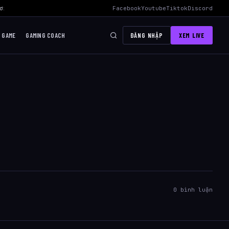
i Mid Hiệu Quả Nhất
›
AWC 2026 Liên Quân Mobile – Lịch Thi Đấu, Đ
Facebook
Youtube
Tiktok
Discord
I GAME
GAMING COACH
ĐĂNG NHẬP
XEM LIVE
0 bình luận