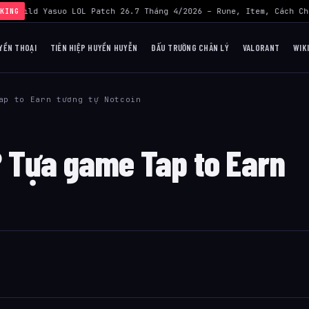
›
Build Yasuo LOL Patch 26.7 Tháng 4/2026 – Rune, Item, Cách Chơ
KING
YỀN THOẠI
TIÊN HIỆP HUYỀN HUYỄN
ĐẤU TRƯỜNG CHÂN LÝ
VALORANT
WIK
ap to Earn tương tự Notcoin
 Tựa game Tap to Earn