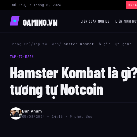
Thứ Sáu, 7 Tháng 8, 2026
BREA
GAMING.VN
LIÊN QUÂN MOBILE
LIÊN MINH HU
Trang chủ
/
Tap-to-Earn
/
Hamster Kombat là gì? Tựa game T
TAP-TO-EARN
Hamster Kombat là gì?
tương tự Notcoin
Ban Pham
05/08/2024 — 14:16 • 9 phút đọc