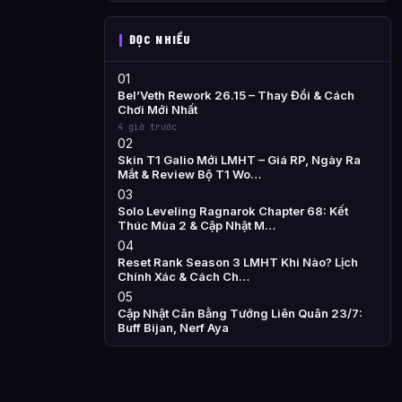
ĐỌC NHIỀU
01
Bel’Veth Rework 26.15 – Thay Đổi & Cách
Chơi Mới Nhất
4 giờ trước
02
Skin T1 Galio Mới LMHT – Giá RP, Ngày Ra
Mắt & Review Bộ T1 Wo…
03
Solo Leveling Ragnarok Chapter 68: Kết
Thúc Mùa 2 & Cập Nhật M…
04
Reset Rank Season 3 LMHT Khi Nào? Lịch
Chính Xác & Cách Ch…
05
Cập Nhật Cân Bằng Tướng Liên Quân 23/7:
Buff Bijan, Nerf Aya