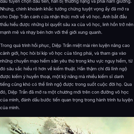
đấu tuyển chọn đầu tiên, hắn bị thương nặng và phải nằm giường.
Nhưng, chính khoảnh khắc tưởng chừng tuyệt vọng ấy đã mở ra
cho Diệp Trần cánh cửa nhận thức mới về võ học. Anh bắt đầu
thấu hiểu được những bí quyết sâu xa của võ học, linh hồn trở nên
mạnh mẽ và nhạy bén hơn với thế giới xung quanh.
Trong quá trình hồi phục, Diệp Trần miệt mài rèn luyện nâng cao
cảnh giới, học hỏi bí kíp võ học của tông phái, và tham gia vào
những chuyến mạo hiểm săn yêu thú trong khu vực nguy hiểm, từ
đó sâu sắc hiểu rõ hơn về kiếm thuật. Hắn thậm chí đã lĩnh ngộ
được kiếm ý huyền thoại, một kỹ năng mà nhiều kiếm sĩ danh
tiếng cũng khó có thể lĩnh ngộ được trong suốt cuộc đời họ. Qua
đó, Diệp Trần đã mở ra một chương mới trên con đường võ học
của mình, đánh dấu bước tiến quan trọng trong hành trình tu luyện
của mình.