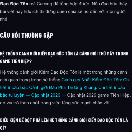
Đạo Độc Tôn
mà Gaming đã tổng hợp được. Nếu đạo hữu thấy
bài viết này hữu ích thì đừng quên chia sẻ nó đến với mọi người
nhé.
CÂU HỎI THƯỜNG GẶP
HỆ THỐNG CẢNH GIỚI KIẾM ĐẠO ĐỘC TÔN LÀ CẢNH GIỚI THỨ MẤY TRONG
GAME TIÊN HIỆP?
Hệ thống cảnh giới Kiếm Đạo Độc Tôn là một trong những cảnh
giới quan trọng trong hệ thống
Cảnh giới Nhất Kiếm Độc Tôn: Chi
tiết 9 cấp bậc
Cảnh giới Đấu Phá Thương Khung: Chi tiết 9 cấp
bậc tu luyện — Cập nhật 2026
— Cập nhật 2026 game Tiên Hiệp,
có vai trò then chốt trong việc tăng sức mạnh nhân vật.
ĐIỀU KIỆN ĐỂ ĐỘT PHÁ LÊN HỆ THỐNG CẢNH GIỚI KIẾM ĐẠO ĐỘC TÔN LÀ
GÌ?