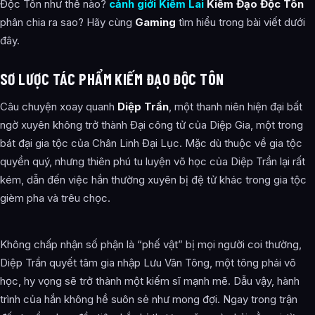
Độc Tôn như thế nào?
cảnh giới Kiếm Lai
Kiếm Đạo Độc Tôn
phân chia ra sao? Hãy cùng
Gaming
tìm hiểu trong bài viết dưới
đây.
SƠ LƯỢC TÁC PHẨM KIẾM ĐẠO ĐỘC TÔN
Câu chuyện xoay quanh
Diệp Trần
, một thanh niên hiện đại bất
ngờ xuyên không trở thành Đại công tử của Diệp Gia, một trong
bát đại gia tộc của Chân Linh Đại Lục. Mặc dù thuộc về gia tộc
quyền quý, nhưng thiên phú tu luyện võ học của Diệp Trần lại rất
kém, dẫn đến việc hắn thường xuyên bị đệ tử khác trong gia tộc
gièm pha và trêu chọc.
Không chấp nhận số phận là “phế vật” bị mọi người coi thường,
Diệp Trần quyết tâm gia nhập Lưu Vân Tông, một tông phái võ
học, hy vọng sẽ trở thành một kiếm sĩ mạnh mẽ. Dẫu vậy, hành
trình của hắn không hề suôn sẻ như mong đợi. Ngay trong trận