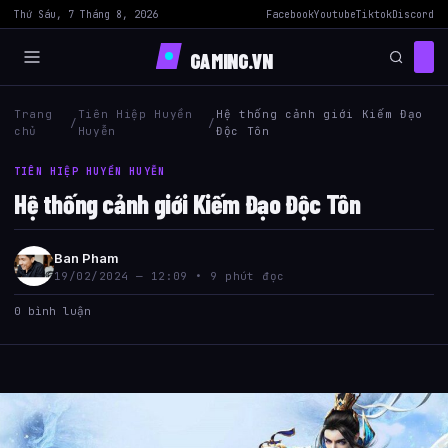
Thứ Sáu, 7 Tháng 8, 2026
Facebook
Youtube
Tiktok
Discord
GAMING.VN
Trang
Tiên Hiệp Huyền
Hệ thống cảnh giới Kiếm Đạo
/
/
chủ
Huyễn
Độc Tôn
TIÊN HIỆP HUYỀN HUYỄN
Hệ thống cảnh giới Kiếm Đạo Độc Tôn
Ban Pham
19/02/2024 — 12:09 • 9 phút đọc
0 bình luận