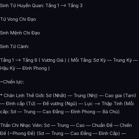
Sinh Tử Huyền Quan: Tầng 1 —-> Tầng 3
Tử Vong Chi Đạo
Sinh Mệnh Chi Đạo
Sinh Tử Cảnh:
Tầng 1 —-> Tầng 6 ( Vương Giả ) ( Mỗi Tầng: Sơ Kỳ — Trung Kỳ —
Hậu Kỳ — Đỉnh Phong )
~Chiến lực:
* Chân Linh Thế Giới: Sơ (Nhất) — Trung (Nhị) — Cao giai (Tam)
— Đỉnh cấp (Tứ) — Đế vương (Ngũ) — Lục —-> Thập Tinh (Mỗi
cấp: Sơ — Trung — Cao Đẳng — Đỉnh Phong — Bá Chủ)
Thần Chi Nhạc Viên: Sơ — Trung — Cao — Chuẩn Đế — Chiến
Đế (~Phong Đế) (Sơ — Trung — Cao Đẳng — Đỉnh Cấp) —