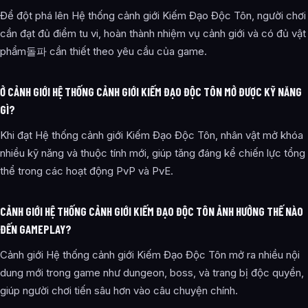
Để đột phá lên Hệ thống cảnh giới Kiếm Đạo Độc Tôn, người chơi
cần đạt đủ điểm tu vi, hoàn thành nhiệm vụ cảnh giới và có đủ vật
phẩm돌파 cần thiết theo yêu cầu của game.
Ở CẢNH GIỚI HỆ THỐNG CẢNH GIỚI KIẾM ĐẠO ĐỘC TÔN MỞ ĐƯỢC KỸ NĂNG
GÌ?
Khi đạt Hệ thống cảnh giới Kiếm Đạo Độc Tôn, nhân vật mở khóa
nhiều kỹ năng và thuộc tính mới, giúp tăng đáng kể chiến lực tổng
thể trong các hoạt động PvP và PvE.
CẢNH GIỚI HỆ THỐNG CẢNH GIỚI KIẾM ĐẠO ĐỘC TÔN ẢNH HƯỞNG THẾ NÀO
ĐẾN GAMEPLAY?
Cảnh giới Hệ thống cảnh giới Kiếm Đạo Độc Tôn mở ra nhiều nội
dung mới trong game như dungeon, boss, và trang bị độc quyền,
giúp người chơi tiến sâu hơn vào câu chuyện chính.