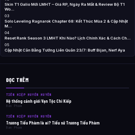
Skin T1 Galio Mới LMHT – Giá RP, Ngày Ra Mắt & Review Bộ T1
Wo…
03
Solo Leveling Ragnarok Chapter 68: Kết Thúc Mùa 2 & Cập Nhật
M…
04
Reset Rank Season 3 LMHT Khi Nào? Lịch Chính Xác & Cách Ch…
05
Cập Nhật Cân Bằng Tướng Liên Quân 23/7: Buff Bijan, Nerf Aya
ĐỌC THÊM
TIÊN HIỆP HUYỀN HUYỄN
Hệ thống cảnh giới Vạn Tộc Chi Kiếp
Ban Pham
TIÊN HIỆP HUYỀN HUYỄN
Trương Tiểu Phàm là ai? Tiểu sử Trương Tiểu Phàm
Ban Pham