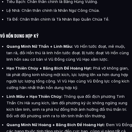
Tiểu Bạch: Chân thân chính là Băng Hùng Vương.
Lệ Nhã: Chân thân chính là Nhân Ngư Công Chúa.
Tà Đế: Chân thân chính là Tà Nhãn Bạo Quân Chúa Tể.
VÕ HỒN DUNG HỢP KỸ
Quang Minh Nữ Thần + Linh Mâu:
Võ Hồn tước đoạt, mê muội,
tan rã, đối Hồn thú là linh hồn tước đoạt. Bị tước đoạt Võ Hồn cùng
linh hồn sau cơ bản vì Vũ Đồng cùng Vũ Hạo xâm lược.
Hạo Thiên Chùy + Băng Bích Đế Hoàng Hạt:
Phá vỡ không gian,
tái phát động kinh khủng một kích, lực lượng lớn xa hơn dung hợp
người lực lượng tổng cộng. Vì Vũ Hạo cùng Vũ Đồng lực công kích
cường hãn nhất thần hồn dung hợp kỹ.
Linh Mâu + Hạo Thiên Chùy:
Thông qua đối địch phương Tinh
Thần Chi Hải xung kích, làm đối phương ký ức không ngừng xung
kích tâm linh, sinh ra phá hư đồng thời ảnh hưởng đối thủ thần trí.
Đối với đối phương sinh ra to lớn tinh thần tổn thương.
Quang Minh Nữ Hoàng + Băng Bích Đế Hoàng Hạt:
Đem Vũ Đồng
các hạng thuộc tính tăng phúc đến cực hạn, cũng vì nàng tất cả