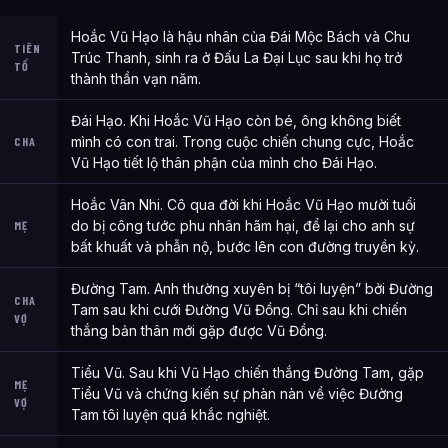
Hoắc Vũ Hạo là hậu nhân của Đái Mộc Bách và Chu
TIÊN
Trúc Thanh, sinh ra ở Đấu La Đại Lục sau khi họ trở
TỔ
thành thần vạn năm.
Đái Hạo. Khi Hoắc Vũ Hạo còn bé, ông không biết
mình có con trai. Trong cuộc chiến chung cực, Hoắc
CHA
Vũ Hạo tiết lộ thân phận của mình cho Đái Hạo.
Hoắc Vân Nhi. Cô qua đời khi Hoắc Vũ Hạo mười tuổi
do bị công tước phu nhân hãm hại, để lại cho anh sự
MẸ
bất khuất và phẫn nộ, bước lên con đường truyền kỳ.
Đường Tam. Anh thường xuyên bị “tôi luyện” bởi Đường
CHA
Tam sau khi cưới Đường Vũ Đồng. Chỉ sau khi chiến
VỢ
thắng bản thân mới gặp được Vũ Đồng.
Tiểu Vũ. Sau khi Vũ Hạo chiến thắng Đường Tam, gặp
MẸ
Tiểu Vũ và chứng kiến sự phàn nàn về việc Đường
VỢ
Tam tôi luyện quá khắc nghiệt.