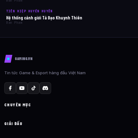
Ban Pham
TIÊN HIỆP HUYỀN HUYỄN
Hệ thống cảnh giới Tả Đạo Khuynh Thiên
Ban Pham
GAMING.VN
Tin tức Game & Esport hàng đầu Việt Nam
CHUYÊN MỤC
GIẢI ĐẤU