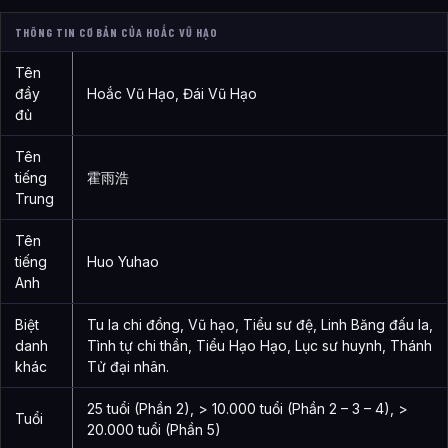
THÔNG TIN CƠ BẢN CỦA HOẮC VŨ HẠO
Tên
đầy
Hoắc Vũ Hạo, Đái Vũ Hạo
đủ
Tên
tiếng
霍雨浩
Trung
Tên
tiếng
Huo Yuhao
Anh
Biệt
Tu la chi đồng, Vũ hạo, Tiểu sư đệ, Linh Băng đấu la,
danh
Tình tự chi thần, Tiểu Hạo Hạo, Lục sư huynh, Thánh
khác
Tử đại nhân.
25 tuổi (Phần 2), > 10.000 tuổi (Phần 2 – 3 – 4), >
Tuổi
20.000 tuổi (Phần 5)