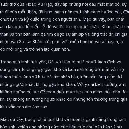
Tuổi thơ của Hoắc Vũ Hạo, đầy ắp những nỗi đau mất mát bởi sự
ra đi của mẫu thân, đã hình thành nên một tính cách hướng nội, đôi
chút tự ti và kỳ quặc trong con người anh. Mặc dù vậy, bản chất
anh là người dễ mến, lễ độ và tôn trọng người khác. Khao khát tình
thân và tình bạn, anh đã tìm được sự ấm áp và lòng trắc ẩn khi gia
nhập vào Sử Lai Khắc, kết giao với nhiều bạn bè và sư huynh, từ
đó mở lòng và trở nên lạc quan hơn.
Trong quá trình tu luyện, Đái Vũ Hạo tỏ ra là người kiên định và
dũng cảm, không ngại gian khổ và luôn sẵn lòng đối mặt với mọi
thách thức. Anh sở hữu trái tim nhân hậu, luôn sẵn lòng giúp đỡ
những người khác khi họ gặp khó khăn. Với ý chí kiên cường, anh
không ngừng nỗ lực để theo đuổi mục tiêu của mình, dẫu cho đôi
khi sự không tin tưởng người khác do những tổn thương trong quá
khứ vẫn còn ám ảnh anh.
Mặc dù vậy, bóng tối từ quá khứ vẫn luôn là gánh nặng trong tâm
hồn anh, khiến cho những cảm xúc tiêu cực như oán hận và sự