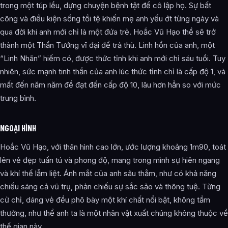
trong một túp lều, dựng chuyện bệnh tật để cô lập họ. Sự bất
công và điều kiện sống tồi tệ khiến mẹ anh yếu ớt từng ngày và
qua đời khi anh mới chỉ là một đứa trẻ. Hoắc Vũ Hạo thề sẽ trở
thành một Thần Tướng vĩ đại để trả thù. Linh hồn của anh, một
“Linh Nhãn” hiếm có, được thức tỉnh khi anh mới chỉ sáu tuổi. Tuy
nhiên, sức mạnh tinh thần của anh lúc thức tỉnh chỉ là cấp độ 1, và
mất đến năm năm để đạt đến cấp độ 10, lâu hơn hẳn so với mức
trung bình.
NGOẠI HÌNH
Hoắc Vũ Hạo, với thân hình cao lớn, ước lượng khoảng 1m90, toát
lên vẻ đẹp tuấn tú và phong độ, mang trong mình sự hiên ngang
và khí thế lẫm liệt. Ánh mắt của anh sâu thẳm, như có khả năng
chiếu sáng cả vũ trụ, phản chiếu sự sắc sảo và thông tuệ. Từng
cử chỉ, dáng vẻ đều phô bày một khí chất nổi bật, không tầm
thường, như thể anh ta là một nhân vật xuất chúng không thuộc về
thế gian này.