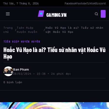
Thứ Sáu, 7 Tháng 8, 2026
Facebook
Youtube
Tiktok
Discord
GAMING.VN
Trang
Tiên Hiệp
Hoắc Vũ Hạo là ai? Tiểu sử nhân
/
/
chủ
Huyền Huyễn
vật Hoắc Vũ Hạo
TIÊN HIỆP HUYỀN HUYỄN
Hoắc Vũ Hạo là ai? Tiểu sử nhân vật Hoắc Vũ
Hạo
Ban Pham
28/02/2024 — 15:38 • 26 phút đọc
0 bình luận