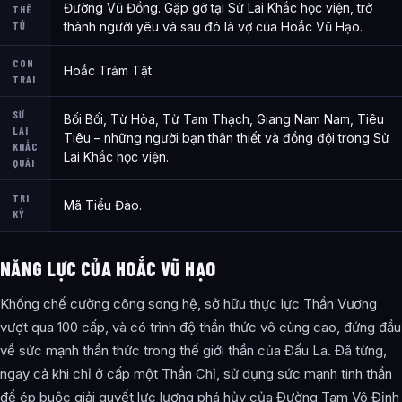
Đường Vũ Đồng. Gặp gỡ tại Sử Lai Khắc học viện, trở
THÊ
TỬ
thành người yêu và sau đó là vợ của Hoắc Vũ Hạo.
CON
Hoắc Trảm Tật.
TRAI
SỬ
Bối Bối, Từ Hòa, Từ Tam Thạch, Giang Nam Nam, Tiêu
LAI
Tiêu – những người bạn thân thiết và đồng đội trong Sử
KHẮC
Lai Khắc học viện.
QUÁI
TRI
Mã Tiểu Đào.
KỶ
NĂNG LỰC CỦA HOẮC VŨ HẠO
Khống chế cường công song hệ, sở hữu thực lực Thần Vương
vượt qua 100 cấp, và có trình độ thần thức vô cùng cao, đứng đầu
về sức mạnh thần thức trong thế giới thần của Đấu La. Đã từng,
ngay cả khi chỉ ở cấp một Thần Chỉ, sử dụng sức mạnh tinh thần
để ép buộc giải quyết lực lượng phá hủy của Đường Tam Vô Định