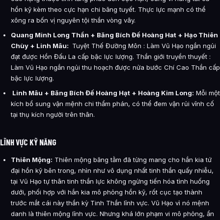
hồn kỹ kèm theo cực hạn chi băng tuyết. Thực lực mạnh có thể
xông ra bốn vị nguyên tội thần vòng vây.
Quang Minh Long Thần + Băng Bích Đế Hoàng Hat + Hạo Thiên
Chùy + Linh Mâu:
Tuyệt Thế Đường Môn : Làm Vũ Hạo ngắn ngủi
đạt được Hồn Đấu La cấp bậc lực lượng. Thần giới truyền thuyết :
Làm Vũ Hạo ngắn ngủi thu hoạch được nửa bước Chí Cao Thần cấp
bậc lực lượng.
Linh Mâu + Băng Bích Đế Hoàng Hạt + Hoàng Kim Long:
Mỗi một
kích bổ sung vận mệnh chi thẩm phán, có thể đem vận rủi vĩnh cố
tại thụ kích người trên thân.
LĨNH VỰC KỸ NĂNG
Thiên Mộng:
Thiên mộng băng tằm đã từng mang cho hắn kia tứ
đại hồn kỹ bên trong, nhìn như vô dụng nhất tinh thần quấy nhiễu,
tại Vũ Hạo tự thân tinh thần lực không ngừng tiến hóa tình huống
dưới, phối hợp với hắn kia mô phỏng hồn kỹ, rốt cục tạo thành
trước mắt cái này thần kỳ Tinh Thần lĩnh vực. Vũ Hạo vì nó mệnh
danh là thiên mộng lĩnh vực. Nhưng khá lớn phạm vi mô phỏng, ẩn