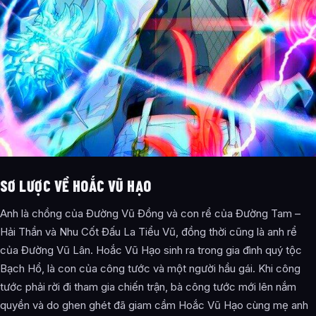
SƠ LƯỢC VỀ HOẮC VŨ HẠO
Anh là chồng của Đường Vũ Đồng và con rể của Đường Tam –
Hải Thần và Nhu Cốt Đấu La Tiểu Vũ, đồng thời cũng là anh rể
của Đường Vũ Lân. Hoắc Vũ Hạo sinh ra trong gia đình quý tộc
Bạch Hổ, là con của công tước và một người hầu gái. Khi công
tước phải rời đi tham gia chiến trận, bà công tước mới lên nắm
quyền và do ghen ghét đã giam cầm Hoắc Vũ Hạo cùng mẹ anh