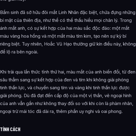
Bẩm sinh đã sở hữu đôi mắt Linh Nhãn đặc biệt, chứa đựng những
bí mật của thiên địa, như thể có thể thấu hiểu mọi chân lý. Trong
ánh mắt anh, có sự kết hợp của hai màu sắc độc đáo: một mắt
màu vàng hoa hồng và một mắt màu tím kim, tạo nên sự kỳ bí
riêng biệt. Tuy nhiên, Hoắc Vũ Hạo thường giữ kín điều này, không
để lộ ra bên ngoài.
Khi trải qua lần thức tỉnh thứ hai, màu mắt của anh biến đổi, từ đen
sâu thẳm sang sự kết hợp của đen và tím khi không giải phóng
tinh thần lực, và chuyển sang tím và vàng khi tinh thần lực được
giải phóng. Dù đã đạt đến cấp độ của một vị thần, vẻ ngoại hình
của anh vẫn gần như không thay đổi so với khi còn là phàm nhân,
ngoại trừ mái tóc đã dài ra, thêm phần uy nghi và oai phong.
TÍNH CÁCH