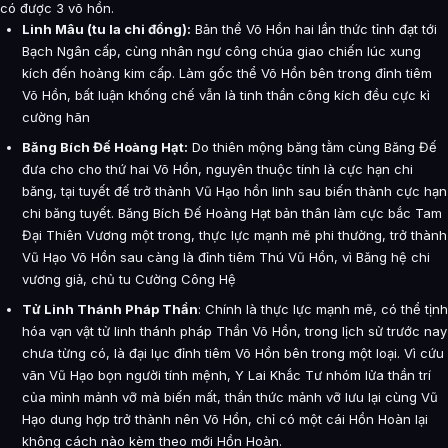
có được 3 võ hồn.
Linh Mâu (tu la chi đồng):
Bản thể Võ Hồn hai lần thức tỉnh đạt tới
Bạch Ngân cấp, cùng nhân ngư công chúa giao chiến lúc xung
kích đến hoàng kim cấp. Làm gốc thể Võ Hồn bên trong đỉnh tiêm
Võ Hồn, bất luận khống chế vẫn là tinh thần công kích đều cực kì
cường hãn
Băng Bích Đế Hoàng Hạt:
Do thiên mộng băng tằm cùng Băng Đế
đưa cho cho thứ hai Võ Hồn, nguyên thuộc tính là cực hạn chi
băng, tại tuyết đế trở thành Vũ Hạo hồn linh sau biến thành cực hạn
chi băng tuyết. Băng Bích Đế Hoàng Hạt bản thân làm cực bắc Tam
Đại Thiên Vương một trong, thực lực mạnh mẽ phi thường, trở thành
Vũ Hạo Võ Hồn sau càng là đỉnh tiêm Thú Vũ Hồn, vì Băng hệ chi
vương giả, chủ tu Cường Công Hệ
Tử Linh Thánh Pháp Thần
: Chính là thực lực mạnh mẽ, có thể tịnh
hóa vạn vật tử linh thánh pháp Thần Võ Hồn, trong lịch sử trước nay
chưa từng có, là đại lục đỉnh tiêm Võ Hồn bên trong một loại. Vì cứu
vãn Vũ Hạo bọn người tính mệnh, Y Lai Khắc Tư nhóm lửa thần trí
của mình mảnh vỡ mà biến mất, thần thức mảnh vỡ lưu lại cùng Vũ
Hạo dung hợp trở thành nên Võ Hồn, chỉ có một cái Hồn Hoàn lại
không cách nào kèm theo mới Hồn Hoàn.