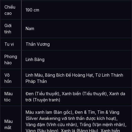
Chiều
190 cm
cao
Giới
Nam
tính
Tu vi
Thần Vương
Phong
Linh Băng
hào
Võ
Linh Mâu, Băng Bích Đế Hoàng Hạt, Tử Linh Thánh
hồn
Pháp Thần
Màu
Đen (Tiểu thuyết), Xanh biển (Tiểu thuyết), Xanh da
tóc
trời (Truyện tranh)
Màu xanh lam (Bản gốc), Đen & Tím, Tím & Vàng
(Silver Awakening với tinh thần được kích hoạt),
Màu
Vàng đậm (Vĩnh cửu nhãn), Trắng (Vận mệnh nhãn),
mắt
Vàng (Sâu băng), Xanh lá (Băng Hậu), Xanh biển