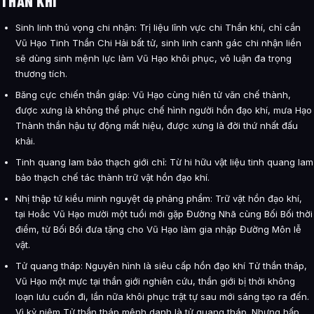
THẦN KHÍ
Sinh linh thủ vọng chi nhận: Trị liệu lĩnh vực chi Thần khí, chỉ cần
Vũ Hạo Tinh Thần Chi Hải bất tử, sinh linh canh gác chi nhận liền
sẽ dùng sinh mệnh lực làm Vũ Hạo khôi phục, vô luận đa trọng
thương tích.
Băng cực chiến thần giáp: Vũ Hạo cùng hiên tử văn chế thành,
được xưng là không thể phục chế hình người hồn đạo khí, mưa Hạo
Thành thần hậu tự động mất hiệu, được xưng là đời thứ nhất đấu
khải.
Tinh quang lam bảo thạch giới chỉ: Từ hi hữu vật liệu tinh quang lam
bảo thạch chế tác thành trữ vật hồn đạo khí.
Nhị thập tứ kiều minh nguyệt dạ phảng phẩm: Trữ vật hồn đạo khí,
tại Hoắc Vũ Hạo mười một tuổi mới gặp Đường Nhã cùng Bối Bối thời
điểm, từ Bối Bối đưa tặng cho Vũ Hạo làm gia nhập Đường Môn lễ
vật.
Tử quang tháp: Nguyên hình là siêu cấp hồn đạo khí Tử thần tháp,
Vũ Hạo một mực tại thần giới nghiên cứu, thần giới bị thời không
loạn lưu cuốn đi, lần nữa khôi phục trật tự sau mới sáng tạo ra đến.
Vì kỷ niệm Tử thần tháp mệnh danh là tử quang tháp. Nhưng hấp