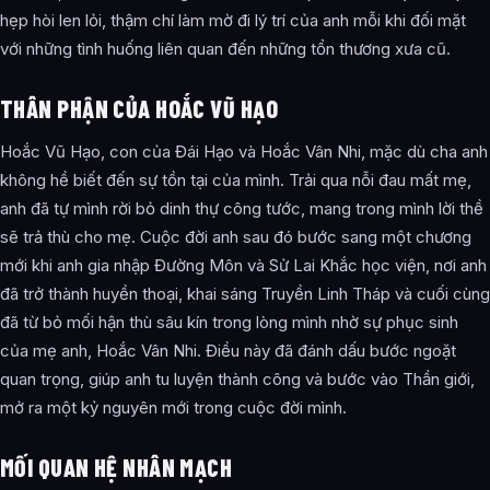
hẹp hòi len lỏi, thậm chí làm mờ đi lý trí của anh mỗi khi đối mặt
với những tình huống liên quan đến những tổn thương xưa cũ.
THÂN PHẬN CỦA HOẮC VŨ HẠO
Hoắc Vũ Hạo, con của Đái Hạo và Hoắc Vân Nhi, mặc dù cha anh
không hề biết đến sự tồn tại của mình. Trải qua nỗi đau mất mẹ,
anh đã tự mình rời bỏ dinh thự công tước, mang trong mình lời thề
sẽ trả thù cho mẹ. Cuộc đời anh sau đó bước sang một chương
mới khi anh gia nhập Đường Môn và Sử Lai Khắc học viện, nơi anh
đã trở thành huyền thoại, khai sáng Truyền Linh Tháp và cuối cùng
đã từ bỏ mối hận thù sâu kín trong lòng mình nhờ sự phục sinh
của mẹ anh, Hoắc Vân Nhi. Điều này đã đánh dấu bước ngoặt
quan trọng, giúp anh tu luyện thành công và bước vào Thần giới,
mở ra một kỷ nguyên mới trong cuộc đời mình.
MỐI QUAN HỆ NHÂN MẠCH