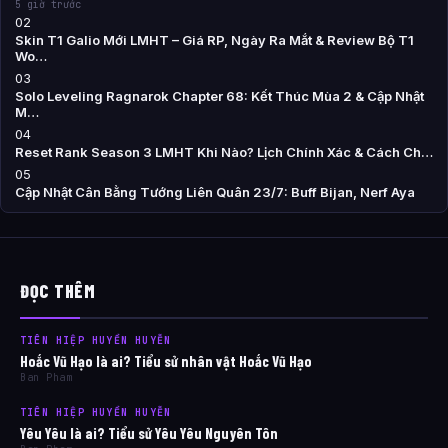
5 giờ trước
02
Skin T1 Galio Mới LMHT – Giá RP, Ngày Ra Mắt & Review Bộ T1
Wo…
03
Solo Leveling Ragnarok Chapter 68: Kết Thúc Mùa 2 & Cập Nhật
M…
04
Reset Rank Season 3 LMHT Khi Nào? Lịch Chính Xác & Cách Ch…
05
Cập Nhật Cân Bằng Tướng Liên Quân 23/7: Buff Bijan, Nerf Aya
ĐỌC THÊM
TIÊN HIỆP HUYỀN HUYỄN
Hoắc Vũ Hạo là ai? Tiểu sử nhân vật Hoắc Vũ Hạo
Ban Pham
TIÊN HIỆP HUYỀN HUYỄN
Yêu Yêu là ai? Tiểu sử Yêu Yêu Nguyên Tôn