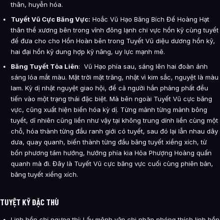
thân, huyễn hóa.
Tuyết Vũ Cực Băng Vực:
Hoắc Vũ Hạo Băng Bích Đế Hoàng Hạt
thân thể xương bên trong vĩnh đông lạnh chi vực hồn kỹ cùng tuyết
đế đưa cho cho Hồn Hoàn bên trong Tuyết Vũ diệu dương hồn kỹ,
hai đại hồn kỹ dung hợp kỹ năng, uy lực mạnh mẽ.
Băng Tuyết Tỏa Liên
: Vũ Hạo phía sau, sáng lên hai đoàn ánh
sáng lóa mắt màu. Mặt trời mặt trăng, nhật vì kim sắc, nguyệt là màu
lam. Kỳ dị nhật nguyệt giao hội, để cả người hắn phảng phất đều
tiến vào một trạng thái đặc biệt. Mà bên ngoài Tuyết Vũ cực băng
vực, cũng xuất hiện biến hóa kỳ dị. Từng mảnh từng mảnh bông
tuyết, dĩ nhiên cũng liền như vậy tại không trung dính liền cùng một
chỗ, hóa thành từng đầu ranh giới có tuyết, sau đó lại lẫn nhau dây
dưa, quay quanh, biến thành từng đầu băng tuyết xiềng xích, từ
bốn phương tám hướng, hướng phía kia Hỏa Phượng Hoàng quấn
quanh mà đi. Đây là Tuyết Vũ cực băng vực cuối cùng phiên bản,
băng tuyết xiềng xích.
TUYỆT KỸ ĐẶC THÙ
Linh hồn chi ngưng thị: Lấy mệnh vận chi nhãn phóng thích linh hồn