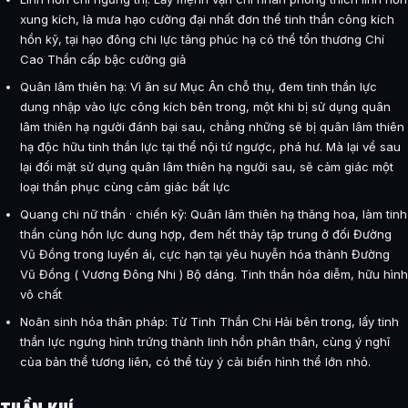
xung kích, là mưa hạo cường đại nhất đơn thể tinh thần công kích
hồn kỹ, tại hạo đông chi lực tăng phúc hạ có thể tổn thương Chí
Cao Thần cấp bậc cường giả
Quân lâm thiên hạ: Vì ân sư Mục Ân chỗ thụ, đem tinh thần lực
dung nhập vào lực công kích bên trong, một khi bị sử dụng quân
lâm thiên hạ người đánh bại sau, chẳng những sẽ bị quân lâm thiên
hạ độc hữu tinh thần lực tại thể nội tứ ngược, phá hư. Mà lại về sau
lại đối mặt sử dụng quân lâm thiên hạ người sau, sẽ cảm giác một
loại thần phục cùng cảm giác bất lực
Quang chi nữ thần · chiến kỹ: Quân lâm thiên hạ thăng hoa, làm tinh
thần cùng hồn lực dung hợp, đem hết thảy tập trung ở đối Đường
Vũ Đồng trong luyến ái, cực hạn tại yêu huyễn hóa thành Đường
Vũ Đồng ( Vương Đông Nhi ) Bộ dáng. Tinh thần hóa diễm, hữu hình
vô chất
Noãn sinh hóa thân pháp: Từ Tinh Thần Chi Hải bên trong, lấy tinh
thần lực ngưng hình trứng thành linh hồn phân thân, cùng ý nghĩ
của bản thể tương liên, có thể tùy ý cải biến hình thể lớn nhỏ.