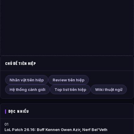
CHỦ ĐỀ TIÊN HIỆP
Nhân vật tiên hiệp
Review tiên hiệp
Hệ thống cảnh giới
Top list tiên hiệp
Wiki thuật ngữ
ĐỌC NHIỀU
01
LoL Patch 26.16: Buff Kennen Gwen Azir, Nerf Bel’Veth