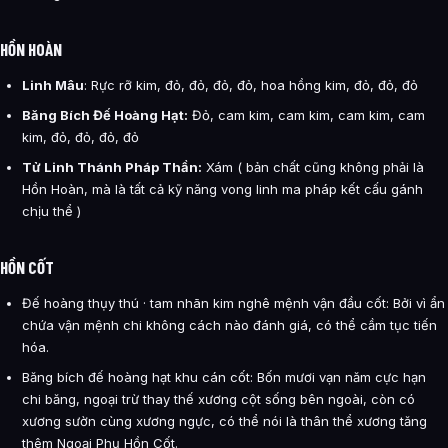
HỒN HOÀN
Linh Mâu
: Rực rỡ kim, đỏ, đỏ, đỏ, đỏ, hoa hồng kim, đỏ, đỏ, đỏ
Băng Bích Đế Hoàng Hạt:
Đỏ, cam kim, cam kim, cam kim, cam
kim, đỏ, đỏ, đỏ, đỏ
Tử Linh Thánh Pháp Thần:
Xám ( bản chất cũng không phải là
Hồn Hoàn, mà là tất cả kỹ năng vong linh ma pháp kết cấu gánh
chịu thể )
HỒN CỐT
Đế hoàng thụy thú · tam nhãn kim nghê mệnh vận đầu cốt: Bởi vì ẩn
chứa vận mệnh chi không cách nào đánh giá, có thể cầm tục tiến
hóa.
Băng bích đế hoàng hạt khu cán cốt: Bốn mươi vạn năm cực hạn
chi băng, ngoại trừ thay thế xương cột sống bên ngoài, còn có
xương sườn cùng xương ngực, có thể nói là thân thể xương tăng
thêm Ngoại Phụ Hồn Cốt.