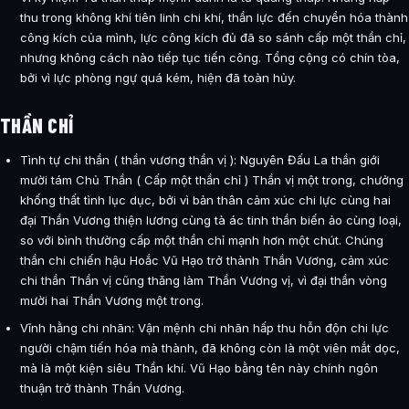
thu trong không khí tiên linh chi khí, thần lực đến chuyển hóa thành
công kích của mình, lực công kích đủ đã so sánh cấp một thần chỉ,
nhưng không cách nào tiếp tục tiến công. Tổng cộng có chín tòa,
bởi vì lực phòng ngự quá kém, hiện đã toàn hủy.
THẦN CHỈ
Tình tự chi thần ( thần vương thần vị ): Nguyên Đấu La thần giới
mười tám Chủ Thần ( Cấp một thần chỉ ) Thần vị một trong, chưởng
khống thất tình lục dục, bởi vì bản thân cảm xúc chi lực cùng hai
đại Thần Vương thiện lương cùng tà ác tinh thần biến ảo cùng loại,
so với bình thường cấp một thần chỉ mạnh hơn một chút. Chúng
thần chi chiến hậu Hoắc Vũ Hạo trở thành Thần Vương, cảm xúc
chi thần Thần vị cũng thăng làm Thần Vương vị, vì đại thần vòng
mười hai Thần Vương một trong.
Vĩnh hằng chi nhãn: Vận mệnh chi nhãn hấp thu hỗn độn chi lực
người chậm tiến hóa mà thành, đã không còn là một viên mắt dọc,
mà là một kiện siêu Thần khí. Vũ Hạo bằng tên này chính ngôn
thuận trở thành Thần Vương.