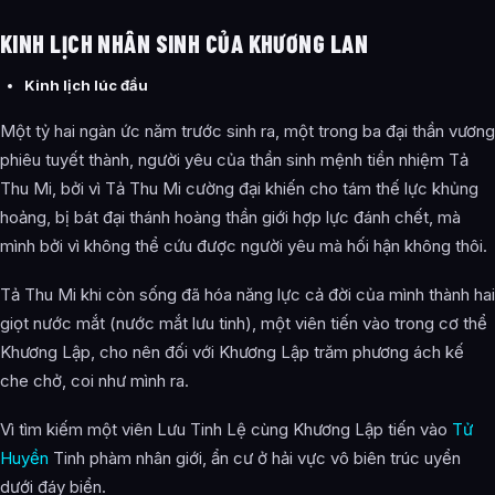
KINH LỊCH NHÂN SINH CỦA KHƯƠNG LAN
Kinh lịch lúc đầu
Một tỷ hai ngàn ức năm trước sinh ra, một trong ba đại thần vương
phiêu tuyết thành, người yêu của thần sinh mệnh tiền nhiệm Tả
Thu Mi, bởi vì Tả Thu Mi cường đại khiến cho tám thế lực khủng
hoảng, bị bát đại thánh hoàng thần giới hợp lực đánh chết, mà
mình bởi vì không thể cứu được người yêu mà hối hận không thôi.
Tả Thu Mi khi còn sống đã hóa năng lực cả đời của mình thành hai
giọt nước mắt (nước mắt lưu tinh), một viên tiến vào trong cơ thể
Khương Lập, cho nên đối với Khương Lập trăm phương ách kế
che chở, coi như mình ra.
Vì tìm kiếm một viên Lưu Tinh Lệ cùng Khương Lập tiến vào
Tử
Huyền
Tinh phàm nhân giới, ẩn cư ở hải vực vô biên trúc uyển
dưới đáy biển.