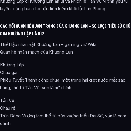
Khương Lập đi Khương Lan an ủi và khích lệ Tần Vũ vì tình yêu tu
luyện, cũng ban cho hắn tiên kiếm khôi lỗi Lan Phong.
CÁC MỐI QUAN HỆ QUAN TRỌNG CỦA KHƯƠNG LAN – SƠ LƯỢC TIỂU SỬ CHÚ
CỦA KHƯƠNG LẬP LÀ GÌ?
Thiết lập nhân vật Khương Lan – gaming.vn/ Wiki
Quan hệ nhân mạch của Khương Lan
Khương Lập
Cháu gái
Phiêu Tuyết Thành công chúa, một trong hai giọt nước mắt sao
băng, thê tử Tần Vũ, vốn là nữ chính
Tần Vũ
Cháu rể
Trấn Đông Vương tam thế tử của vương triều Đại Sở, vốn là nam
chính