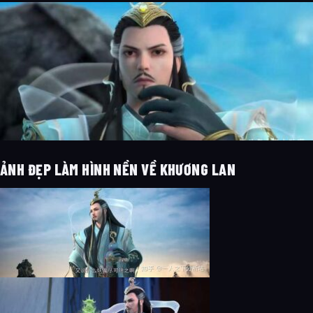
ẢNH ĐẸP LÀM HÌNH NỀN VỀ KHƯƠNG LAN