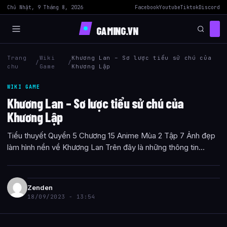
Chủ Nhật, 9 Tháng 8, 2026
Facebook
Youtube
Tiktok
Discord
GAMING.VN
Trang
Wiki
Khương Lan – Sơ lược tiểu sử chú của
/
/
chu
Game
Khương Lập
WIKI GAME
Khương Lan – Sơ lược tiểu sử chú của
Khương Lập
Tiểu thuyết Quyển 5 Chương 15 Anime Mùa 2 Tập 7 Ảnh đẹp
làm hình nền về Khương Lan Trên đây là những thông tin...
Zenden
18/09/2023 - 13:54