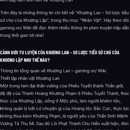
Trên đây là những thông tin chi tiết về “Khương Lan – Sơ lược tiểu
sử chú của Khương Lập“, trong thu mục “Nhân Vật“. Hãy theo dõi
gaming.vn/ Wiki để đọc thêm nhiều thông tin phim truyện hấp dẫn
trong thời gian tới nhé!
CẢNH GIỚI TU LUYỆN CỦA KHƯƠNG LAN – SƠ LƯỢC TIỂU SỬ CHÚ CỦA
KHƯƠNG LẬP NHƯ THẾ NÀO?
Thông tin tổng quan về Khương Lan – gaming.vn/ Wiki
Thiết lập nhân vật Khương Lan
Một trong tam đại thần vương của Phiêu Tuyết thành Thần giới,
đệ đệ của Thánh Hoàng Khương Phạm ở Phiêu Tuyết Thành, thúc
thúc của Khương Lập, sống ở Mộc phủ, làm người khiêm tốn,
không quản lý bất cứ chuyện gì của Hoàng tộc Bắc Cực, thực lực
không thua kém Khương Phạm, là người yêu của Thần Sinh Mệnh
Vương Tả Thu Mi. Sau đó Lôi Phạt Thành Chu Hiển xuất hiện, đón