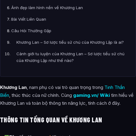
Ảnh đẹp làm hình nền về Khương Lan
Bài Viết Liên Quan
Câu Hỏi Thường Gặp
Khương Lan – Sơ lược tiểu sử chú của Khương Lập là ai?
Cảnh giới tu luyện của Khương Lan – Sơ lược tiểu sử chú
của Khương Lập như thế nào?
Các mối quan hệ quan trọng của Khương Lan – Sơ lược tiểu
sử chú của Khương Lập là gì?
Khương Lan
, nam phụ có vai trò quan trọng trong
Tinh Thần
Thông tin về Khương Lan – Sơ lược tiểu sử chú của Khương
Biến
, thúc thúc của nữ chính. Cùng
gaming.vn/ Wiki
tìm hiểu về
Lập được tổng hợp từ đâu?
Khương Lan và toàn bộ thông tin năng lực, tính cách ở đây.
THÔNG TIN TỔNG QUAN VỀ KHƯƠNG LAN