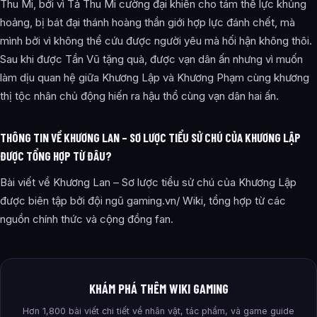
Thu Mi, bởi vì Tả Thu Mi cường đại khiến cho tám thế lực khủng
hoảng, bị bát đại thánh hoàng thần giới hợp lực đánh chết, mà
mình bởi vì không thể cứu được người yêu mà hối hận không thôi.
Sau khi được Tần Vũ tặng quà, được vạn dân ấn nhưng vì muốn
làm dịu quan hệ giữa Khương Lập và Khương Phạm cùng khương
thị tộc nhân chủ động hiến ra hậu thổ cùng vạn dân hai ấn.
THÔNG TIN VỀ KHƯƠNG LAN – SƠ LƯỢC TIỂU SỬ CHÚ CỦA KHƯƠNG LẬP
ĐƯỢC TỔNG HỢP TỪ ĐÂU?
Bài viết về Khương Lan – Sơ lược tiểu sử chú của Khương Lập
được biên tập bởi đội ngũ gaming.vn/ Wiki, tổng hợp từ các
nguồn chính thức và cộng đồng fan.
KHÁM PHÁ THÊM WIKI GAMING
Hơn 1,800 bài viết chi tiết về nhân vật, tác phẩm, và game guide