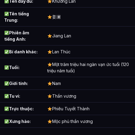
Tên đầy đủ:
Khương Lan
Tên tiếng
姜澜
Trung:
Phiên âm
Jiang Lan
tiếng Anh:
Bí danh khác:
Lan Thúc
Một trăm triệu hai ngàn vạn ức tuổi (120
Tuổi:
triệu năm tuổi)
Giới tính:
Nam
Tu vi:
Thần vương
Trực thuộc:
Phiêu Tuyết Thành
Xưng hào:
Mộc phủ thần vương