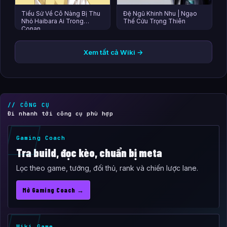
Tiểu Sử Về Cô Nàng Bị Thu
Đệ Ngũ Khinh Nhu | Ngạo
Nhỏ Haibara Ai Trong
Thế Cửu Trọng Thiên
Conan
Xem tất cả Wiki →
// CÔNG CỤ
Đi nhanh tới công cụ phù hợp
Gaming Coach
Tra build, đọc kèo, chuẩn bị meta
Lọc theo game, tướng, đối thủ, rank và chiến lược lane.
Mở Gaming Coach →
Wiki Game