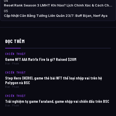
04
Reset Rank Season 3 LMHT Khi Nào? Lịch Chính Xác & Cách Ch…
05
Cập Nhật Cân Bằng Tướng Liên Quân 23/7: Buff Bijan, Nerf Aya
ĐỌC THÊM
CHIẾN THUẬT
Game NFT AAA Matr1x Fire là gì? Raised $20M
Ban Pham
CHIẾN THUẬT
Step Hero (HERO), game thẻ bài NFT thể loại nhập vai trên hệ
Polygon và BSC
Ban Pham
CHIẾN THUẬT
Trải nghiệm tự game Faraland, game nhập vai chiến đấu trên BSC
Ban Pham