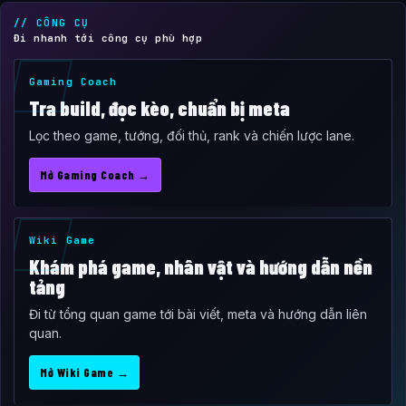
// CÔNG CỤ
Đi nhanh tới công cụ phù hợp
Gaming Coach
Tra build, đọc kèo, chuẩn bị meta
Lọc theo game, tướng, đối thủ, rank và chiến lược lane.
Mở Gaming Coach →
Wiki Game
Khám phá game, nhân vật và hướng dẫn nền
tảng
Đi từ tổng quan game tới bài viết, meta và hướng dẫn liên
quan.
Mở Wiki Game →