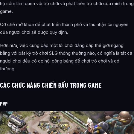
họ sớm làm quen với trò chơi và phát triển trò chơi của mình trong
game.
Cơ chế mở khoá để phát triển thành phố và thu nhận tài nguyên
của người chơi sẽ được quy định.
Hơn nữa, việc cung cấp một lối chơi đắng cấp thế giới ngang
bằng với bất kỳ trò chơi SLG thông thường nào, có nghĩa là tất cả
người chơi đều có cơ hội công bằng để chơi trò chơi và có
thưởng.
CÁC CHỨC NĂNG CHIẾN ĐẤU TRONG GAME
PVP