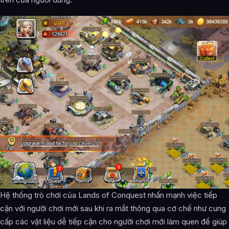
Hệ thống trò chơi của Lands of Conquest nhấn mạnh việc tiếp
cận với người chơi mới sau khi ra mắt thông qua cơ chế như cung
cấp các vật liệu dễ tiếp cận cho người chơi mới làm quen để giúp