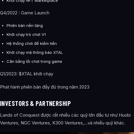
Khởi chạy NFT Marketplace
Q4/2022 : Game Launch
Phiên bản nền tảng
Khởi chạy trò chơi V1
Hệ thống chơi để kiếm tiền
Khởi chạy mã thông báo XTAL
Cân bằng lối chơi trong game
Q1/2023: $XTAL khởi chạy
Phát hành phiên bản đầy đủ trong năm 2023
INVESTORS & PARTNERSHIP
Lands of Conquest được rất nhiều các quỹ lớn đầu tư như Huobi
Ventures, NGC Ventures, K300 Ventures,…và nhiều quỹ khác.