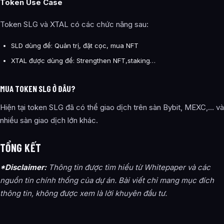
Token Use Case
Token SLG và XTAL có các chức năng sau:
SLD dùng để: Quản trị, đặt cọc, mua NFT
XTAL được dùng để: Strengthen NFT,staking…
MUA TOKEN SLG Ở ĐÂU?
Hiện tại token SLG đã có thể giao dịch trên sàn Bybit, MEXC,… và
nhiều sàn giao dịch lớn khác.
TỔNG KẾT
*Disclaimer:
Thông tin được tìm hiểu từ Whitepaper và các
nguồn tin chính thống của dự án. Bài viết chỉ mang mục đích
thông tin, không được xem là lời khuyên đầu tư.