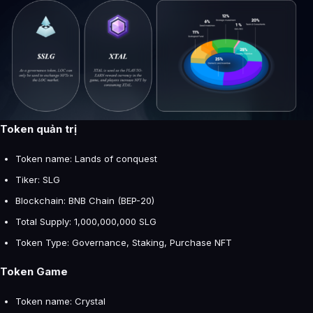
Token quản trị
Token name: Lands of conquest
Tiker: SLG
Blockchain: BNB Chain (BEP-20)
Total Supply: 1,000,000,000 SLG
Token Type: Governance, Staking, Purchase NFT
Token Game
Token name: Crystal