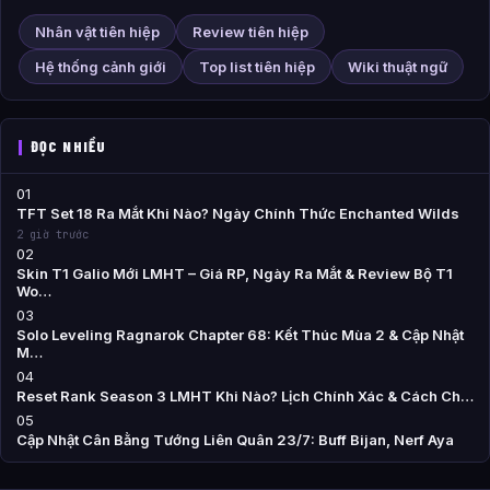
Nhân vật tiên hiệp
Review tiên hiệp
Hệ thống cảnh giới
Top list tiên hiệp
Wiki thuật ngữ
ĐỌC NHIỀU
01
TFT Set 18 Ra Mắt Khi Nào? Ngày Chính Thức Enchanted Wilds
2 giờ trước
02
Skin T1 Galio Mới LMHT – Giá RP, Ngày Ra Mắt & Review Bộ T1
Wo…
03
Solo Leveling Ragnarok Chapter 68: Kết Thúc Mùa 2 & Cập Nhật
M…
04
Reset Rank Season 3 LMHT Khi Nào? Lịch Chính Xác & Cách Ch…
05
Cập Nhật Cân Bằng Tướng Liên Quân 23/7: Buff Bijan, Nerf Aya