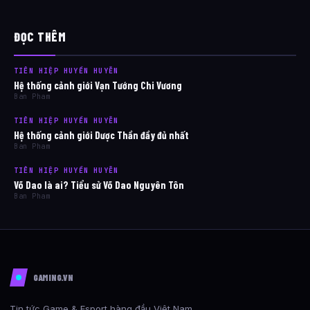
ĐỌC THÊM
TIÊN HIỆP HUYỀN HUYỄN
Hệ thống cảnh giới Vạn Tướng Chi Vương
Ban Pham
TIÊN HIỆP HUYỀN HUYỄN
Hệ thống cảnh giới Dược Thần đầy đủ nhất
Ban Pham
TIÊN HIỆP HUYỀN HUYỄN
Võ Dao là ai? Tiểu sử Võ Dao Nguyên Tôn
Ban Pham
GAMING.VN
Tin tức Game & Esport hàng đầu Việt Nam