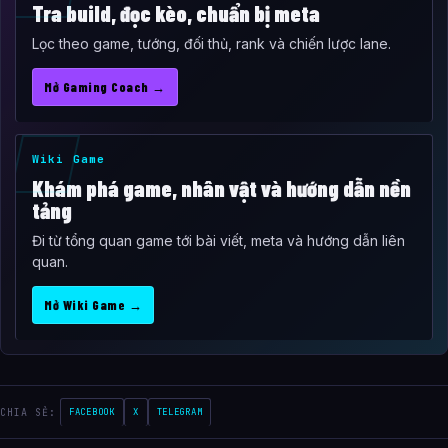
Tra build, đọc kèo, chuẩn bị meta
Lọc theo game, tướng, đối thủ, rank và chiến lược lane.
Mở Gaming Coach →
Wiki Game
Khám phá game, nhân vật và hướng dẫn nền
tảng
Đi từ tổng quan game tới bài viết, meta và hướng dẫn liên
quan.
Mở Wiki Game →
CHIA SẺ:
FACEBOOK
X
TELEGRAM