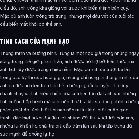
điều đó, anh trông khá giống với trước khi biến thành bán quỷ.
Mặc dù anh luôn trông trẻ trung, nhưng mọi dấu vết của tuổi tác
đều biến mất khỏi cơ thể anh.
TÍNH CÁCH CỦA MẠNH HẠO
Thông minh và bướng bỉnh. Từng là một học giả trong những ngày
sống trong thế giới phàm trần, anh được hỗ trợ bởi kiến thức mà
anh tích lũy được trong nhiều năm. Mặc dù anh đã trượt ba lần
trong các kỳ thi của hoàng gia, nhưng chỉ riêng trí thông minh của
anh đã đưa anh lên trên hầu hết những người tu luyện. Tư duy
nhanh nhạy và tính hiếu chiến của anh liên tục đặt anh vào những
tình huống bấp bênh mà anh luôn thoát ra khi sử dụng chính những
phẩm chất đó. Anh biết khi nào nên rút lui khỏi một cuộc giao
tranh, đặc biệt là khi đối đầu với những đối thủ vượt trội hơn anh,
nhưng lại khiến họ phải trả giá gấp trăm lần sau khi tập trung đủ
sức mạnh để chống lại họ.