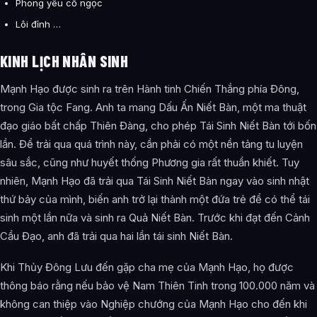
Phong yêu cổ ngọc
Lôi đỉnh …
KINH LỊCH NHÂN SINH
Mạnh Hạo được sinh ra trên Hành tinh Chiến Thắng phía Đông,
trong Gia tộc Fang. Anh ta mang Dấu Ấn Niết Bàn, một ma thuật
đạo giáo bất chấp Thiên Đàng, cho phép Tái Sinh Niết Bàn tới bốn
lần. Để trải qua quá trình này, cần phải có một nền tảng tu luyện
sâu sắc, cũng như huyết thống Phương gia rất thuần khiết. Tuy
nhiên, Mạnh Hạo đã trải qua Tái Sinh Niết Bàn ngay vào sinh nhật
thứ bảy của mình, biến anh trở lại thành một đứa trẻ để có thể tái
sinh một lần nữa và sinh ra Quả Niết Bàn. Trước khi đạt đến Cảnh
Cầu Đạo, anh đã trải qua hai lần tái sinh Niết Bàn.
Khi Thủy Đông Lưu đến gặp cha mẹ của Mạnh Hạo, họ được
thông báo rằng nếu bảo vệ Nam Thiên Tinh trong 100.000 năm và
không can thiệp vào Nghiệp chướng của Mạnh Hạo cho đến khi