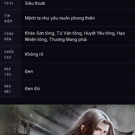
Siêu thoát
TU VI:
TÍN
Mệnh ta như yêu muốn phong thiên
NIỆM:
Kháo Sơn tông, Tử Vận tông, Huyết Yêu tông, Hạo
TÔNG
MÔN:
Nhiên tông, Thương Mang phái
CHIỀU
Không rõ
CAO:
MÀU
Đen
TÓC:
MÀU
Đen Đỏ
MẮT: