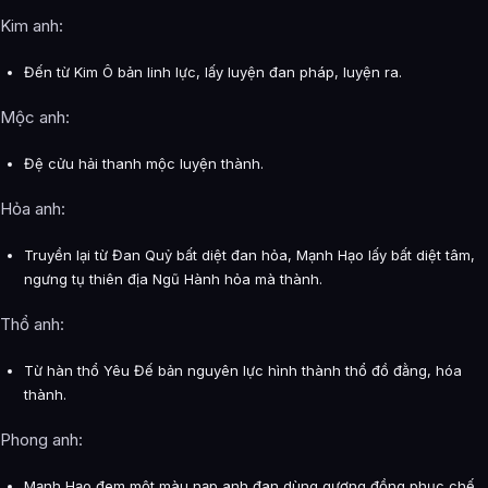
Kim anh:
Đến từ Kim Ô bản linh lực, lấy luyện đan pháp, luyện ra.
Mộc anh:
Đệ cửu hải thanh mộc luyện thành.
Hỏa anh:
Truyền lại từ Đan Quỷ bất diệt đan hỏa, Mạnh Hạo lấy bất diệt tâm,
ngưng tụ thiên địa Ngũ Hành hỏa mà thành.
Thổ anh:
Từ hàn thổ Yêu Đế bản nguyên lực hình thành thổ đồ đằng, hóa
thành.
Phong anh:
Mạnh Hạo đem một màu nạp anh đan dùng gương đồng phục chế,