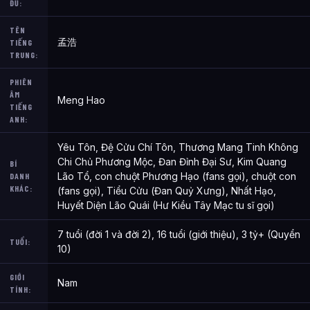
ĐỦ:
TÊN
孟浩
TIẾNG
TRUNG:
PHIÊN
ÂM
Meng Hao
TIẾNG
ANH:
Yêu Tôn, Đệ Cửu Chí Tôn, Thương Mang Tinh Không
Chi Chủ Phương Mộc, Đan Đỉnh Đại Sư, Kim Quang
BÍ
Lão Tổ, con chuột Phương Hạo (fans gọi), chuột con
DANH
KHÁC:
(fans gọi), Tiểu Cửu (Đan Quỷ Xưng), Nhất Hạo,
Huyết Diện Lão Quái (Hư Kiều Tây Mạc tu sĩ gọi)
7 tuổi (đời 1 và đời 2), 16 tuổi (giới thiệu), 3 tỷ+ (Quyển
TUỔI:
10)
GIỚI
Nam
TÍNH: