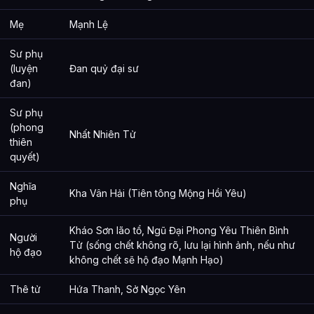
Mẹ
Mạnh Lệ
Sư phụ
(luyện
Đan quỷ đại sư
đan)
Sư phụ
(phong
Nhất Nhiên Tử
thiên
quyết)
Nghĩa
Kha Vân Hải (Tiên tông Mộng Hồi Yêu)
phụ
Kháo Sơn lão tổ, Ngũ Đại Phong Yêu Thiên Bình
Người
Tử (sống chết không rõ, lưu lại hình ảnh, nếu như
hộ đạo
không chết sẽ hộ đạo Mạnh Hạo)
Thê tử
Hứa Thanh, Sở Ngọc Yên