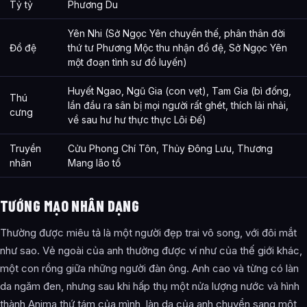
Tỷ tỷ
Phương Du
Yên Nhi (Sở Ngọc Yên chuyển thế, phân thân đời
Đồ đệ
thứ tư Phương Mộc thu nhận đồ đệ, Sở Ngọc Yên
một đoạn tình sư đồ luyến)
Huyết Ngao, Ngũ Gia (con vẹt), Tam Gia (bì đống,
Thú
lần đầu ra sân bị mọi người rất ghét, thích lải nhải,
cưng
về sau hư hư thực thực Lôi Đế)
Truyền
Cửu Phong Chí Tôn, Thủy Đông Lưu, Thương
nhân
Mang lão tổ
TƯỚNG MẠO NHÂN DẠNG
Thường được miêu tả là một người đẹp trai vô song, với đôi mắt
như sao. Vẻ ngoài của anh thường được ví như của thế giới khác,
một con rồng giữa những người đàn ông. Anh cao và từng có làn
da ngăm đen, nhưng sau khi hấp thụ một nửa lượng nước và hình
thành Anima thứ tám của mình, làn da của anh chuyển sang một