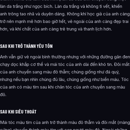
làn da trắng như ngọc bích. Làn da trắng và không tì vết, khiến
anh trông tao nhã và duyên dáng. Không khí học giả của anh càng
trở nên mạnh mẽ hơn bao giờ hết, vẻ ngoài của anh càng đẹp trai
hơn, và khí chất của anh càng trẻ trung và thanh lịch hơn.
SAU KHI TRỞ THÀNH YÊU TÔN
Anh vẫn giữ vẻ ngoài bình thường nhưng với những đường gân đen
chạy dọc khắp cơ thể và mái tóc của anh dài đến khó tin. Đôi mắt
của anh chuyển sang màu đỏ thẫm; chúng giống như đá quý,
nhưng nếu bạn nhìn chúng đủ lâu, chúng giống như biển máu. Tóc
của anh có màu tím sau khi chân tóc của anh chuyển sang màu
đỏ.
SAU KHI SIÊU THOÁT
Mái tóc màu tím của anh trở thành màu đỏ thẫm và đôi mắt (màng
cứng) chuyển thành màu tím với con ngươi màu đỏ. Ngoài những