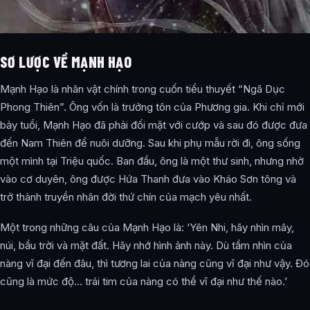
SƠ LƯỢC VỀ MẠNH HẠO
Mạnh Hạo là nhân vật chính trong cuốn tiểu thuyết “Ngã Dục
Phong Thiên”. Ông vốn là trưởng tôn của Phương gia. Khi chỉ mới
bảy tuổi, Mạnh Hạo đã phải đối mặt với cướp và sau đó được đưa
đến Nam Thiên để nuôi dưỡng. Sau khi phụ mẫu rời đi, ông sống
một mình tại Triệu quốc. Ban đầu, ông là một thư sinh, nhưng nhờ
vào cơ duyên, ông được Hứa Thanh đưa vào Kháo Sơn tông và
trở thành truyền nhân đời thứ chín của mạch yêu nhất.
Một trong những câu của Mạnh Hạo là: ‘Yên Nhi, hãy nhìn mây,
núi, bầu trời và mặt đất. Hãy nhớ hình ảnh này. Dù tầm nhìn của
nàng vĩ đại đến đâu, thì tương lai của nàng cũng vĩ đại như vậy. Đó
cũng là mức độ… trái tim của nàng có thể vĩ đại như thế nào.’