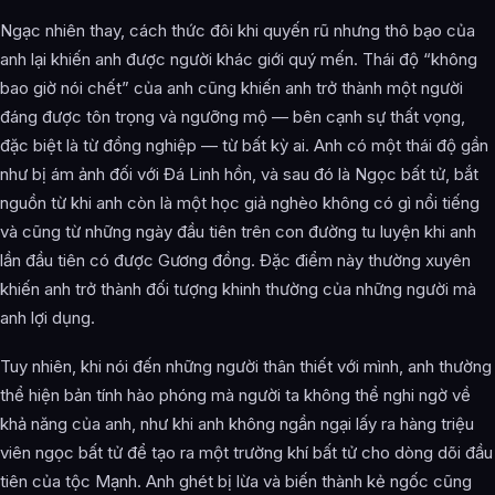
Ngạc nhiên thay, cách thức đôi khi quyến rũ nhưng thô bạo của
anh lại khiến anh được người khác giới quý mến. Thái độ “không
bao giờ nói chết” của anh cũng khiến anh trở thành một người
đáng được tôn trọng và ngưỡng mộ — bên cạnh sự thất vọng,
đặc biệt là từ đồng nghiệp — từ bất kỳ ai. Anh có một thái độ gần
như bị ám ảnh đối với Đá Linh hồn, và sau đó là Ngọc bất tử, bắt
nguồn từ khi anh còn là một học giả nghèo không có gì nổi tiếng
và cũng từ những ngày đầu tiên trên con đường tu luyện khi anh
lần đầu tiên có được Gương đồng. Đặc điểm này thường xuyên
khiến anh trở thành đối tượng khinh thường của những người mà
anh lợi dụng.
Tuy nhiên, khi nói đến những người thân thiết với mình, anh thường
thể hiện bản tính hào phóng mà người ta không thể nghi ngờ về
khả năng của anh, như khi anh không ngần ngại lấy ra hàng triệu
viên ngọc bất tử để tạo ra một trường khí bất tử cho dòng dõi đầu
tiên của tộc Mạnh. Anh ghét bị lừa và biến thành kẻ ngốc cũng