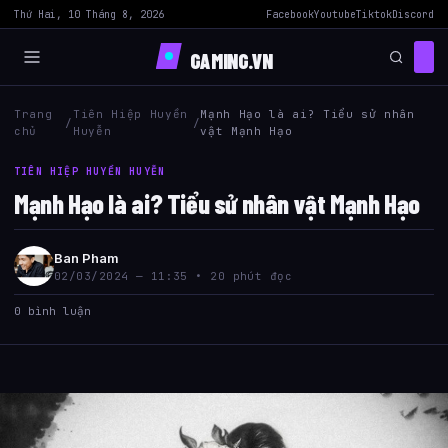
Thứ Hai, 10 Tháng 8, 2026
Facebook
Youtube
Tiktok
Discord
GAMING.VN
Trang
Tiên Hiệp Huyền
Mạnh Hạo là ai? Tiểu sử nhân
/
/
chủ
Huyễn
vật Mạnh Hạo
TIÊN HIỆP HUYỀN HUYỄN
Mạnh Hạo là ai? Tiểu sử nhân vật Mạnh Hạo
Ban Pham
02/03/2024 — 11:35 • 20 phút đọc
0 bình luận