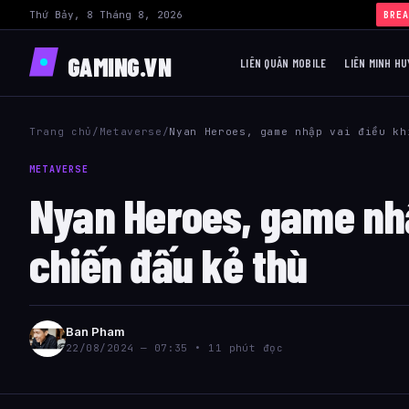
Thứ Bảy, 8 Tháng 8, 2026
BREA
GAMING.VN
LIÊN QUÂN MOBILE
LIÊN MINH HU
Trang chủ
/
Metaverse
/
Nyan Heroes, game nhập vai điều kh
METAVERSE
Nyan Heroes, game nhậ
chiến đấu kẻ thù
Ban Pham
22/08/2024 — 07:35 • 11 phút đọc