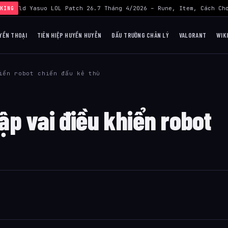
›
Build Yasuo LOL Patch 26.7 Tháng 4/2026 – Rune, Item, Cách Chơ
KING
YỀN THOẠI
TIÊN HIỆP HUYỀN HUYỄN
ĐẤU TRƯỜNG CHÂN LÝ
VALORANT
WIK
iển robot chiến đấu kẻ thù
p vai điều khiển robot