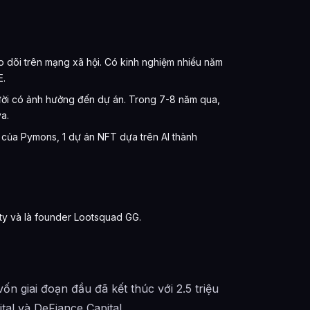
eo dõi trên mạng xã hội. Có kinh nghiệm nhiều năm
E.
gười có ảnh hưởng đến dự án. Trong 7-8 năm qua,
a.
 của Pymons, 1 dự án NFT dựa trên AI thành
ity và là founder Lootsquad GG.
n giai đoạn đầu đã kết thúc với 2.5 triệu
al và DeFiance Capital.