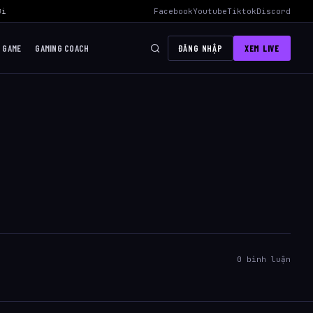
i Mid Hiệu Quả Nhất
›
AWC 2026 Liên Quân Mobile – Lịch Thi Đấu, Đ
Facebook
Youtube
Tiktok
Discord
I GAME
GAMING COACH
ĐĂNG NHẬP
XEM LIVE
0 bình luận