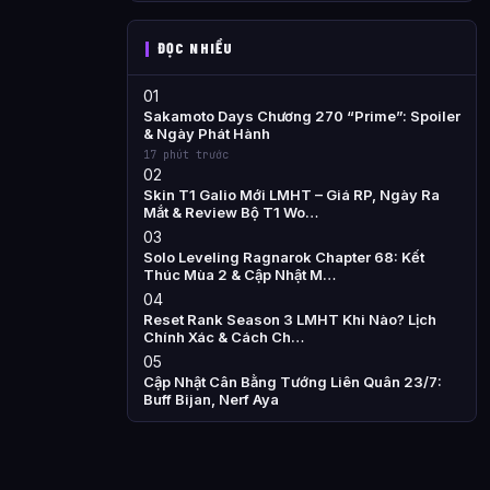
ĐỌC NHIỀU
01
Sakamoto Days Chương 270 “Prime”: Spoiler
& Ngày Phát Hành
17 phút trước
02
Skin T1 Galio Mới LMHT – Giá RP, Ngày Ra
Mắt & Review Bộ T1 Wo…
03
Solo Leveling Ragnarok Chapter 68: Kết
Thúc Mùa 2 & Cập Nhật M…
04
Reset Rank Season 3 LMHT Khi Nào? Lịch
Chính Xác & Cách Ch…
05
Cập Nhật Cân Bằng Tướng Liên Quân 23/7:
Buff Bijan, Nerf Aya