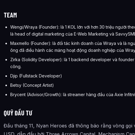
TEAM
Wengi/Wraya (Founder): là 1 KOL lớn với hơn 30 triệu người th
là head of digital marketing của E-Web Marketing và SavvySM
Maxmello (Founder): là đối tác kinh doanh của Wraya và là n
ông đã điều hành các mảng hoạt động doanh nghiệp của Wray
Zirka (Solidity Developer): là 1 backend developer và founder
công.
Djip (Fullstack Developer)
Betsy (Concept Artist)
Brycent (Advisor/Growth): là streamer hàng đầu của Axie Infitn
QUỸ ĐẦU TƯ
Đầu tháng 11, Nyan Heroes đã thông báo rằng vòng gọi vố
USD, dẫn đầu bởi Three Arrows Capital, Mechanism Capit