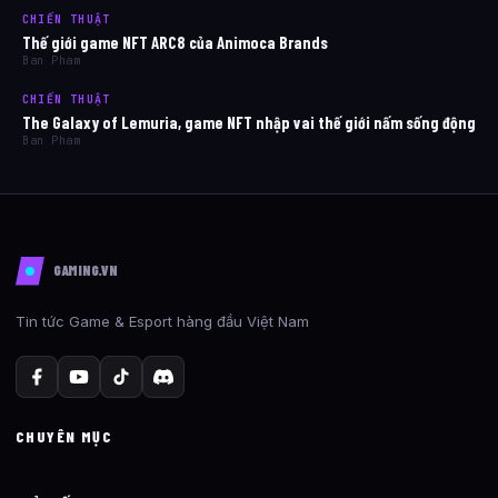
CHIẾN THUẬT
Thế giới game NFT ARC8 của Animoca Brands
Ban Pham
CHIẾN THUẬT
The Galaxy of Lemuria, game NFT nhập vai thế giới nấm sống động
Ban Pham
GAMING.VN
Tin tức Game & Esport hàng đầu Việt Nam
CHUYÊN MỤC