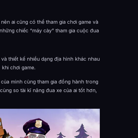
h nên ai cũng có thể tham gia chơi game và
 những chiếc “máy cày” tham gia cuộc đua
và thiết kế nhiều dạng địa hình khác nhau
 khi chơi game.
è của mình cùng tham gia đồng hành trong
cùng so tài kĩ năng đua xe của ai tốt hơn,