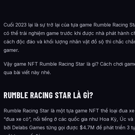
Cuối 2023 lại là sự trở lại của tựa game Rumble Racing St
có thể trải nghiệm game trước khi được nhà phát hành c
cách độc đáo và khối lượng nhân vật đồ sộ thì chắc chắn
gamer.
Vậy game NFT Rumble Racing Star là gì? Cách chơi game
qua bài viết này nhé.
RUMBLE RACING STAR LÀ GÌ?
Rumble Racing Star là một tựa game NFT thể loại đua xe 
“đua xe cỏ”, nổi tiếng ở các quốc gia như Hoa Kỳ, Úc v
bởi Delabs Games từng gọi được $4.7M để phát triển 3 