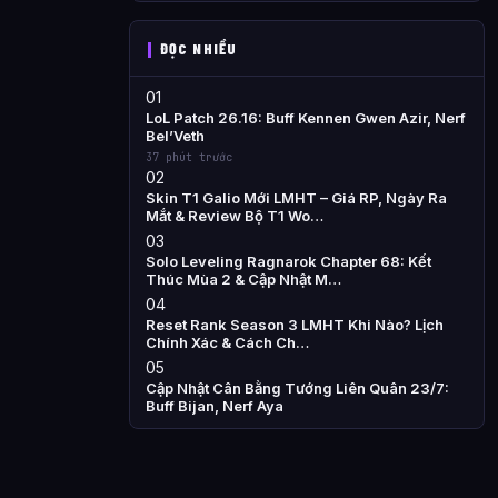
ĐỌC NHIỀU
01
LoL Patch 26.16: Buff Kennen Gwen Azir, Nerf
Bel’Veth
37 phút trước
02
Skin T1 Galio Mới LMHT – Giá RP, Ngày Ra
Mắt & Review Bộ T1 Wo…
03
Solo Leveling Ragnarok Chapter 68: Kết
Thúc Mùa 2 & Cập Nhật M…
04
Reset Rank Season 3 LMHT Khi Nào? Lịch
Chính Xác & Cách Ch…
05
Cập Nhật Cân Bằng Tướng Liên Quân 23/7:
Buff Bijan, Nerf Aya