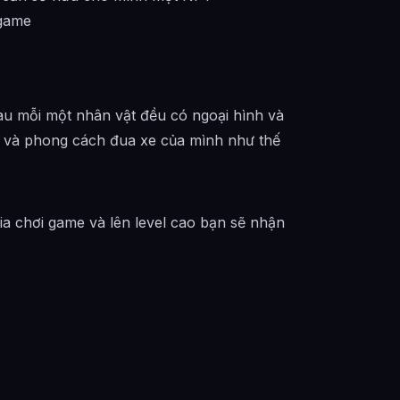
 game
au mỗi một nhân vật đều có ngoại hình và
ơi và phong cách đua xe của mình như thế
ia chơi game và lên level cao bạn sẽ nhận