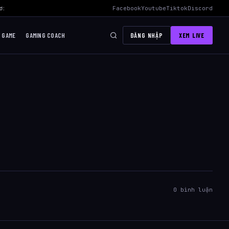
ơi Mid Hiệu Quả Nhất
›
AWC 2026 Liên Quân Mobile – Lịch Thi Đấu, Đ
Facebook
Youtube
Tiktok
Discord
I GAME
GAMING COACH
ĐĂNG NHẬP
XEM LIVE
0 bình luận