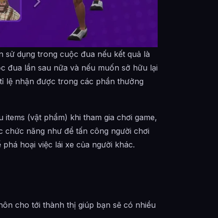
ạn sử dụng trong cuộc đua nếu kết quả là
ộc đua lần sau nữa và nếu muốn sở hữu lại
tỉ lệ nhận được trong các phần thưởng
u items (vật phẩm) khi tham gia chơi game,
ác chức năng như để tấn công người chơi
phá hoại việc lái xe của người khác.
ôn cho tới thành thị giúp bạn sẽ có nhiều