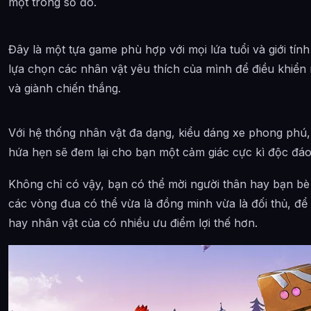
một trong số đó.
Đây là một tựa game phù hợp với mọi lứa tuổi và giới tín
lựa chọn các nhân vật yêu thích của mình để điều khiển
và giành chiến thắng.
Với hệ thống nhân vật đa dạng, kiểu dáng xe phong phú, 
hứa hẹn sẽ đem lại cho bạn một cảm giác cực kì độc đáo
Không chỉ có vậy, bạn có thể mời người thân hay bạn b
các vòng đua có thể vừa là đồng minh vừa là đối thủ, để 
hay nhân vật của có nhiều ưu điểm lợi thế hơn.