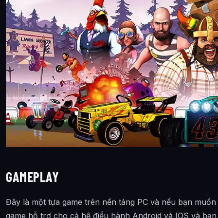
GAMEPLAY
Đây là một tựa game trên nền tảng PC và nếu bạn muốn ch
game hỗ trợ cho cả hệ điều hành Android và IOS và bạ