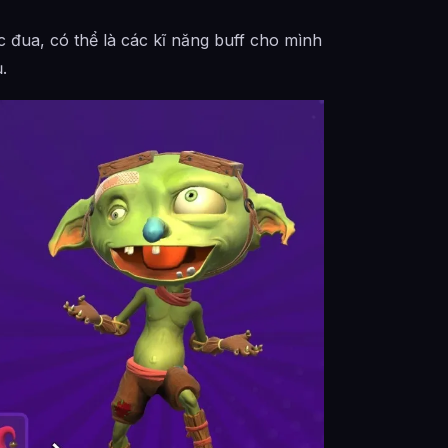
c đua, có thể là các kĩ năng buff cho mình
.