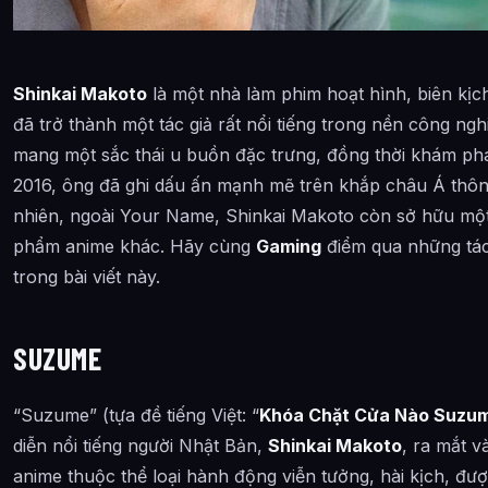
Shinkai Makoto
là một nhà làm phim hoạt hình, biên kịc
đã trở thành một tác giả rất nổi tiếng trong nền công n
mang một sắc thái u buồn đặc trưng, đồng thời khám ph
2016, ông đã ghi dấu ấn mạnh mẽ trên khắp châu Á thô
nhiên, ngoài Your Name, Shinkai Makoto còn sở hữu một
phẩm anime khác. Hãy cùng
Gaming
điểm qua những tá
trong bài viết này.
SUZUME
“Suzume” (tựa đề tiếng Việt: “
Khóa Chặt Cửa Nào Suzu
diễn nổi tiếng người Nhật Bản,
Shinkai Makoto
, ra mắt 
anime thuộc thể loại hành động viễn tưởng, hài kịch, đư