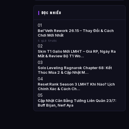
ĐỌC NHIỀU
01
Bel’Veth Rework 26.15 – Thay Đổi & Cách
Chơi Mới Nhất
4 giờ trước
02
Skin T1 Galio Mới LMHT – Giá RP, Ngày Ra
Mắt & Review Bộ T1 Wo…
03
Solo Leveling Ragnarok Chapter 68: Kết
Thúc Mùa 2 & Cập Nhật M…
04
Reset Rank Season 3 LMHT Khi Nào? Lịch
Chính Xác & Cách Ch…
05
Cập Nhật Cân Bằng Tướng Liên Quân 23/7:
Buff Bijan, Nerf Aya