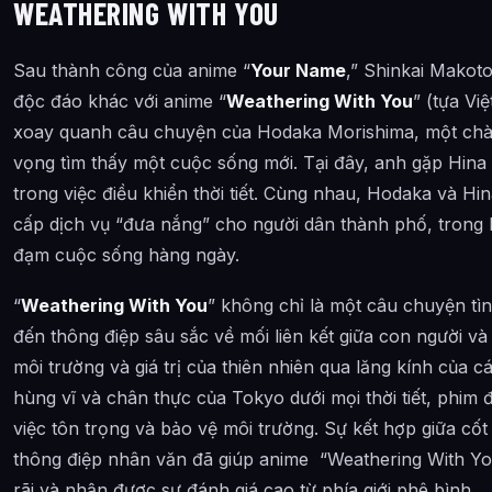
WEATHERING WITH YOU
Sau thành công của anime “
Your Name
,” Shinkai Makot
độc đáo khác với anime “
Weathering With You
” (tựa Vi
xoay quanh câu chuyện của Hodaka Morishima, một chàng 
vọng tìm thấy một cuộc sống mới. Tại đây, anh gặp Hina
trong việc điều khiển thời tiết. Cùng nhau, Hodaka và H
cấp dịch vụ “đưa nắng” cho người dân thành phố, trong
đạm cuộc sống hàng ngày.
“
Weathering With You
” không chỉ là một câu chuyện tì
đến thông điệp sâu sắc về mối liên kết giữa con người và
môi trường và giá trị của thiên nhiên qua lăng kính của
hùng vĩ và chân thực của Tokyo dưới mọi thời tiết, phim 
việc tôn trọng và bảo vệ môi trường. Sự kết hợp giữa cốt
thông điệp nhân văn đã giúp anime “Weathering With Yo
rãi và nhận được sự đánh giá cao từ phía giới phê bình.