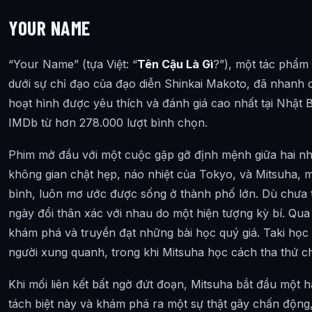
YOUR NAME
“Your Name” (tựa Việt: “
Tên Cậu Là Gì
?”), một tác phẩm
dưới sự chỉ đạo của đạo diễn Shinkai Makoto, đã nhanh
hoạt hình được yêu thích và đánh giá cao nhất tại Nhật B
IMDb từ hơn 278.000 lượt bình chọn.
Phim mở đầu với một cuộc gặp gỡ định mệnh giữa hai nhâ
không gian chật hẹp, náo nhiệt của Tokyo, và Mitsuha, m
bình, luôn mơ ước được sống ở thành phố lớn. Dù chưa 
ngày đổi thân xác với nhau do một hiện tượng kỳ bí. Qua
khám phá và truyền đạt những bài học quý giá. Taki học
người xung quanh, trong khi Mitsuha học cách tha thứ c
Khi mối liên kết bất ngờ đứt đoạn, Mitsuha bắt đầu một h
tách biệt này và khám phá ra một sự thật gây chấn động,