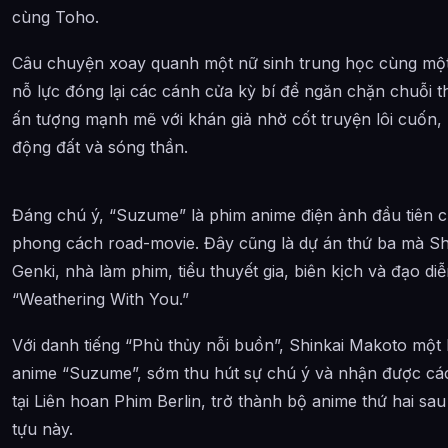
cùng Toho.
Câu chuyện xoay quanh một nữ sinh trung học cùng một 
nỗ lực đóng lại các cánh cửa kỳ bí để ngăn chặn chuỗi 
ấn tượng mạnh mẽ với khán giả nhờ cốt truyện lôi cuốn,
động đất và sóng thần.
Đáng chú ý, “Suzume” là phim anime điện ảnh đầu tiên 
phong cách road-movie. Đây cũng là dự án thứ ba mà S
Genki, nhà làm phim, tiểu thuyết gia, biên kịch và đạo d
“Weathering With You.”
Với danh tiếng “Phù thủy nỗi buồn”, Shinkai Makoto một 
anime “Suzume”, sớm thu hút sự chú ý và nhận được các
tại Liên hoan Phim Berlin, trở thành bộ anime thứ hai sa
tựu này.