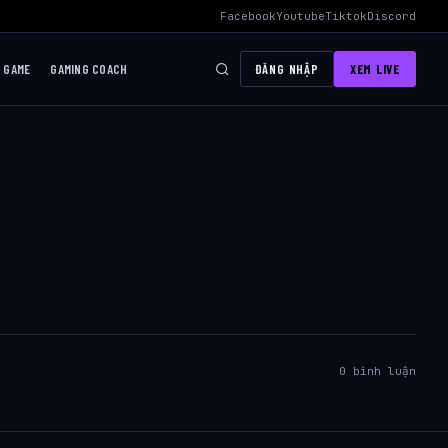
Mid Hiệu Quả Nhất
›
AWC 2026 Liên Quân Mobile – Lịch Thi Đấu, Đội
Facebook
Youtube
Tiktok
Discord
I GAME
GAMING COACH
ĐĂNG NHẬP
XEM LIVE
0 bình luận