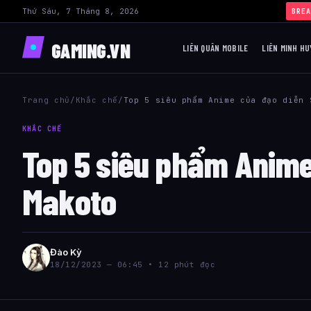
Thứ Sáu, 7 Tháng 8, 2026
›
BREA
GAMING.VN
LIÊN QUÂN MOBILE
LIÊN MINH HU
Trang chủ
/
Khắc chế
/
Top 5 siêu phẩm Anime của đạo diễn 
KHẮC CHẾ
Top 5 siêu phẩm Anime
Makoto
Đào Kỳ
18/12/2023 — 06:45 • 12 phút đọc