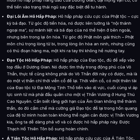
mười hô hấp pháp hàng đầu của Dương Gian, đại mộng vạn cổ, có
thể tiến vào trạng thái ngủ say đặc biệt để tu hành.
Đại Lôi Âm Hô Hấp Pháp:
Hô hấp pháp cứu cực của Phật tộc – cực
kỳ bá đạo. Từ góc độ tiến hóa, nó được liên tưởng là “nội thánh
ngoại ma”, sự mãnh liệt và bá đạo của nó thể hiện ở bên ngoài,
nhưng bên trong lại ôn hòa. Từ góc độ Phật môn giải thích – Phật
môn chú trọng lòng từ bi, trong lòng ôn hòa an ninh, nhưng cũng
có thủ đoạn hàng ma, một khi ra tay thì không hề nương tay.
Đạo Tộc Hô Hấp Pháp:
Hô hấp pháp của Đạo tộc, đủ để xếp vào
top đầu ở Dương Gian. Nó được tìm thấy trong động phủ của Võ
Thần, thực tế cũng không phải do Võ Thần đời này có được, mà là
do một vị thần chỉ thời viễn cổ để lại. Thời viễn cổ, có một thiên tài
của Đạo tộc từ Đại Mộng Tịnh Thổ tiến vào dị vực, cuối cùng vì áp
lực sinh tử mà phải đầu quân cho một vị Thần Vương ở Hung Thú
Cao Nguyên. Cần biết rằng giới hạn của Âm Gian không thể thành
thần, do đó cấm chế mà cường giả Đạo tộc để lại trong hồn quang
của đệ tử mình hoàn toàn không thể ngăn cản được vị Thần Vương
kia, ông ta dễ dàng phá vỡ và có được hô hấp pháp này. Được
Thạch Hồ Thiên Tôn bổ sung hoàn chỉnh.
Á Tiên Tộc Hô Hấp Pháp:
Hô hấp pháp cứu cực của Á Tiên Tộc,