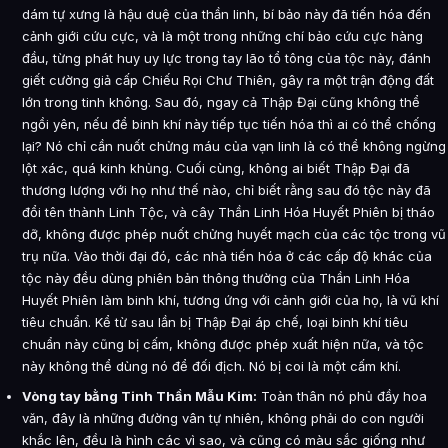
dám tự xưng là hậu duệ của thần linh, bí bảo này đã tiến hóa đến
cảnh giới cứu cực, và là một trong những chí bảo cứu cực hàng
đầu, từng phát huy uy lực trong tay lão tổ tông của tộc này, đánh
giết cường giả cấp Chiếu Rọi Chư Thiên, gây ra một trận động đất
lớn trong tinh không. Sau đó, ngay cả Thập Đại cũng không thể
ngồi yên, nếu để binh khí này tiếp tục tiến hóa thì ai có thể chống
lại? Nó chỉ cần nuốt chửng máu của vạn linh là có thể không ngừng
lột xác, quá kinh khủng. Cuối cùng, không ai biết Thập Đại đã
thương lượng với họ như thế nào, chỉ biết rằng sau đó tộc này đã
đổi tên thành Linh Tộc, và cây Thần Linh Hóa Huyết Phiên bị tháo
dỡ, không được phép nuốt chửng huyết mạch của các tộc trong vũ
trụ nữa. Vào thời đại đó, các nhà tiến hóa ở các cấp độ khác của
tộc này đều dùng phiên bản thông thường của Thần Linh Hóa
Huyết Phiên làm binh khí, tương ứng với cảnh giới của họ, là vũ khí
tiêu chuẩn. Kể từ sau lần bị Thập Đại áp chế, loại binh khí tiêu
chuẩn này cũng bị cấm, không được phép xuất hiện nữa, và tộc
này không thể dùng nó để đối địch. Nó bị coi là một cấm khí.
Vòng tay bằng Tinh Thần Mẫu Kim:
Toàn thân nó phủ đầy hoa
văn, đây là những đường vân tự nhiên, không phải do con người
khắc lên, đều là hình các vì sao, và cũng có màu sắc giống như