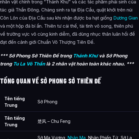
nhân vật chính trong “Thánh Khư” và các tác phẩm phái sinh của
Câu Hỏi Thường Gặp
tác giả Thần Đông. Chàng sinh ra tại Địa Cầu, quật khởi trên núi
Côn Lôn của Địa Cầu sau khi nhận được ba hạt giống
Dương Gian
Sở Phong là ai?
và một hộp đá bí ẩn. Thiên tư cái thế, tài tình vô song, thiên phú
Cảnh giới tu luyện của Sở Phong như thế nào?
về trường vực vô cùng kinh diễm, đã dùng nhục thân luân hồi để
đạt đến cảnh giới Chuẩn Vô Thượng Tiên Đế.
Sở Phong xuất hiện trong tác phẩm nào?
Các mối quan hệ quan trọng của Sở Phong là gì?
*** Sở Phong Sở Thiên Đế trong
Thánh Khư
và Sở Phong
trong
Tu La Võ Thần
là 2 nhân vật hoàn toàn khác nhau. ***
Thông tin về Sở Phong được tổng hợp từ đâu?
Bài viết liên quan
TỔNG QUAN VỀ SỞ PHONG SỞ THIÊN ĐẾ
Tên tiếng
Sở Phong
Trung
Tên tiếng
楚风 – Chu Feng
Trung
Sở Ma Vương,
Nhân Ma
, Nhân Phiến Tử, Sở La