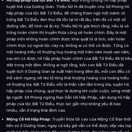
Hô hấp pháp của tộc Bất Tử Điểu:
Một trong những hô hấp pháp
tuyệt thế của Dương Gian. Thiếu Nữ Hi đã truyền cho Sở Phong hô
hấp pháp của tộc Bất Tử Điểu, để chàng tham ngộ một mảnh vỏ
trứng Bất Tử Điểu đen thui đã tồn tại từ rất lâu, trên đó có một số
đường vân, đồ hình và ấn ký. Thiếu Nữ Hi giải thích rằng, nếu là vỏ
trứng hoàn chỉnh thì truyền thừa cũng sẽ hoàn chỉnh. Đây là một
pháp môn không hoàn chỉnh được khai quật từ di tích, bản hoàn
chỉnh thực sự ngoài tộc này ra, không ai có thể có được. Từng có
một hoàng triều vô thượng huy hoàng một trăm năm mươi vạn năm,
sau khi có được hô hấp pháp hoàn chỉnh của Bất Tử Điểu đã bị tiêu
diệt trong một đêm. Không ai ngờ rằng, bốn con Bất Tử Điểu đã
tuyệt tích ở Dương Gian lại xuất hiện trong đêm đó, mỗi con đều có
thể sánh ngang với lão tổ tông thái thượng hoàng của hoàng triều
vô thượng kia. Bất Tử Điểu vốn là thần cầm tắm trong lửa, luyện hô
hấp pháp của chúng, quả thực là dương khí cuồn cuộn, sóng nhiệt
ập người. Sở Phong ngừng Đạo Dẫn Hô Hấp Pháp, vận dụng hô hấp
pháp của tộc Bất Tử Điểu, thực lực gần như không yếu đi bao
nhiêu, vẫn ở trạng thái đỉnh cao.
Mộng Cổ Hô Hấp Pháp:
Truyền thừa tối cao của Mộng Cổ Đạo thời
tiền sử ở Dương Gian, ngay cả bây giờ vẫn có thể được xếp vào top