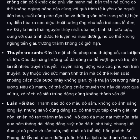
không cần cố ý khắc các phù văn mạnh mẽ, bản thân nó cũng có
thể không ngừng nâng cấp cùng với quá trình tế luyện của người
tiến hóa, cuối cùng các đạo tắc và đường vân bên trong sẽ tự hiện
ra, diễn hóa ra các diệu thuật tương ứng như bầu trời sao, lỗ đen,
v.v. Đây là hình thái nguyên thủy nhất của một binh khí cứu cực,
cùng với quá trình được tế luyện và nuôi dưỡng, nó có thể không
ngừng tiến giai, trưởng thành không có giới hạn.
Thuyền tre xanh:
Đây là một chiếc pháp chu thượng cổ, có lai lịch
rất lớn. Các đại năng thượng cổ đã dùng nó để vượt qua vũ trụ, để
lại rất nhiều truyền thuyết. Truyền năng lượng vào các phù văn trên
thuyền, tùy thuộc vào sức mạnh tinh thần mà có thể kiểm soát
khoảng cách của bước nhảy không gian, tỷ lệ thuận với lượng năng
lượng. Nếu đủ mạnh, có thể dùng chiếc thuyền tre này để vượt qua
vũ trụ, xé rách cả siêu trùng động cũng không thành vấn đề.
Luân Hồi Đao:
Thanh đao đó có màu đỏ sẫm, không có ánh sáng
lộng lẫy, nhưng lại vô cùng đáng sợ, có thể trực tiếp chém giết linh
hồn, khiến nó tan thành mây khói. Vỏ đao đã mục nát một nửa, trải
qua năm tháng dài đằng đẵng suýt nữa đã bị phá hủy, nhưng lưỡi
đao lại cổ phác và sắc bén, một nhát có thể diệt hồn phách. Sở
Phong đã lấy nó từ con đường luân hồi. Lai lịch của thanh đao này