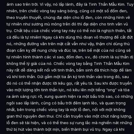
ánh sao trên trời. Vì vậy, nó lấp lánh, đây là Tinh Thần Mẫu Kim. Tuy
nhiên, trên chiếc vòng tay sáng bóng, cũng có một số đốm đen,
theo truyền thuyết, chúng đại diện cho lỗ đen, còn những hình vẽ
tự nhiên như sương mù mỏng trên đó thì đại diện cho tinh vân vũ
trụ. Chất liệu của chiếc vòng tay này có thể nói là nghịch thiên, tất
cả đều là tự nhiên! Ngay cả khi dùng thủ đoạn vô thượng để cắt đứt
nó, những đường vân trên mặt cắt vẫn như vậy, thậm chí dùng thủ
đoạn cấm kỵ để nung chảy và đúc lại, trên bề mặt của nó cũng sẽ
tự nhiên hình thành các vì sao, đốm đen, v.v., đó chính là sự thần dị
không thể lý giải của nó. Chiếc vòng tay bằng Tinh Thần Mẫu Kim
này rất dễ dàng kết nối với tinh thần, bẩm sinh đã thích hợp để làm
vũ khí tinh thần. Gửi gắm một tia ấn ký tinh thần vào trong đó, sau
đó nó có thể nhận được lời kêu gọi, rất yêu tà. Sau khi được truyền
vào một lượng lớn tinh thần lực, nó kêu lên một tiếng “ong” và tỏa
ra ánh sáng rực rỡ, xung quanh hiện ra một bầu trời sao, có những
ngôi sao lấp lánh, cũng có bầu trời đêm lạnh lẽo, và quan trọng
nhất, bên trong chiếc vòng tay là một lỗ đen, nối với một không
gian thứ nguyên đen thui. Chỉ cần truyền vào một chút năng lượng,
lỗ đen sẽ tái hiện, và có thể theo sự rung lắc mà nghiền nát những
thứ bị hút vào thành bột mịn, biến thành bụi vũ trụ. Ngay cả khi