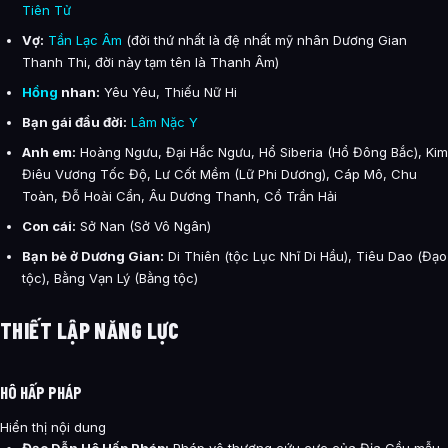
Tiên Tử
Vợ:
Tần Lạc Âm
(đời thứ nhất là đệ nhất mỹ nhân Dương Gian
Thanh Thi, đời này tạm tên là Thanh Âm)
Hồng
nhan:
Yêu Yêu, Thiếu Nữ Hi
Bạn gái đầu đời:
Lâm Nặc Y
Anh em:
Hoàng Ngưu, Đại Hắc Ngưu, Hổ Siberia (Hổ Đông Bắc), Kim
Điêu Vương Tốc Độ, Lư Cốt Mềm (Lữ Phi Dương), Cáp Mô, Chu
Toàn, Đỗ Hoài Cẩn, Âu Dương Thanh, Cổ Trần Hải
Con cái:
Sở Nan (Sở Vô Ngân)
Bạn bè ở Dương Gian:
Di Thiên (tộc Lục Nhĩ Di Hầu), Tiêu Dao (Đạo
tộc), Bằng Vạn Lý (Bằng tộc)
THIẾT LẬP NĂNG LỰC
HÔ HẤP PHÁP
Hiển thị nội dung