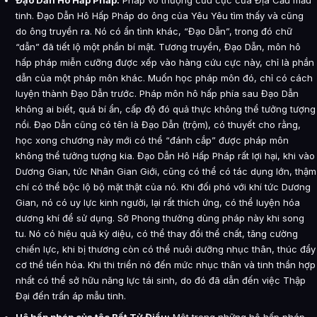
Đạo Dẫn Hô Hấp Pháp:
Pháp vô thượng cứu cực của Địa Cầu mẫu
tinh. Đạo Dẫn Hô Hấp Pháp do ông của Yêu Yêu tìm thấy và cũng
do ông truyền ra. Nó có ẩn tình khác, “Đạo Dẫn”, trong đó chữ
“dẫn” đã tiết lộ một phần bí mật. Tương truyền, Đạo Dẫn, môn hô
hấp pháp miễn cưỡng được xếp vào hàng cứu cực này, chỉ là phần
dẫn của một pháp môn khác. Muốn học pháp môn đó, chỉ có cách
luyện thành Đạo Dẫn trước. Pháp môn hô hấp phía sau Đạo Dẫn
không ai biết, quá bí ẩn, cấp độ đó quả thực không thể tưởng tượng
nổi. Đạo Dẫn cũng có tên là Đạo Dẫn (trộm), có thuyết cho rằng,
học xong chương này mới có thể “đánh cắp” được pháp môn
không thể tưởng tượng kia. Đạo Dẫn Hô Hấp Pháp rất lợi hại, khi vào
Dương Gian, tức Nhân Gian Giới, cũng có thể có tác dụng lớn, thậm
chí có thể bộc lộ bộ mặt thật của nó. Khi đối phó với khí tức Dương
Gian, nó có uy lực kinh người, lại rất thích ứng, có thể luyện hóa
dương khí để sử dụng. Sở Phong thường dùng pháp này khi song
tu. Nó có hiệu quả kỳ diệu, có thể thay đổi thể chất, tăng cường
chiến lực, khi bị thương còn có thể nuôi dưỡng nhục thân, thúc đẩy
cơ thể tiến hóa. Khi thi triển nó đến mức nhục thân và tinh thần hợp
nhất có thể sở hữu năng lực tái sinh, do đó đã dẫn đến việc Thập
Đại đến trấn áp mẫu tinh.