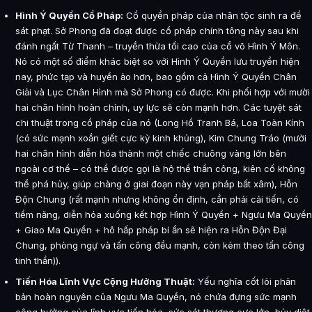
Hình Ý Quyền Cổ Pháp:
Cổ quyền pháp của nhân tộc sinh ra để
sát phạt. Sở Phong đã đoạt được cổ pháp chính tông này sau khi
đánh ngất Từ Thanh – truyền thừa tối cao của cổ võ Hình Ý Môn.
Nó có một số điểm khác biệt so với Hình Ý Quyền lưu truyền hiện
nay, phức tạp và huyền ảo hơn, bao gồm cả Hình Ý Quyền Chân
Giải và Lục Chân Hình mà Sở Phong có được. Khi phối hợp với mười
hai chân hình hoàn chỉnh, uy lực sẽ còn mạnh hơn. Các tuyệt sát
chi thuật trong cổ pháp của nó (Long Hổ Tranh Bá, Loa Toàn Kính
(có sức mạnh xoắn giết cực kỳ kinh khủng), Kim Chung Tráo (mười
hai chân hình diễn hóa thành một chiếc chuông vàng lớn bên
ngoài cơ thể – có thể được gọi là hộ thể thần công, kiên cố không
thể phá hủy, giúp chàng ở giai đoạn này vạn pháp bất xâm), Hỗn
Độn Chung (rất mạnh nhưng không ổn định, cần phải cải tiến, có
tiềm năng, diễn hóa xuống kết hợp Hình Ý Quyền + Ngưu Ma Quyền
+ Giao Ma Quyền + hô hấp pháp bí ẩn sẽ hiện ra Hỗn Độn Đại
Chung, phòng ngự và tấn công đều mạnh, còn kèm theo tấn công
tinh thần)).
Tiến Hóa Lĩnh Vực Cộng Hưởng Thuật:
Yếu nghĩa cốt lõi phản
bản hoàn nguyên của Ngưu Ma Quyền, nó chứa đựng sức mạnh