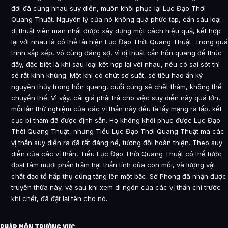
đời đã cùng nhau suy diễn, muốn khôi phục lại Lục Đạo Thời
Quang Thuật. Nguyên lý của nó không quá phức tạp, cần sáu loại
dị thuật viên mãn nhất được xây dựng một cách hiệu quả, kết hợp
lại với nhau là có thể tái hiện Lục Đạo Thời Quang Thuật. Trong quá
trình sắp xếp, vô cùng đáng sợ, vì dị thuật cần hồn quang để thúc
đẩy, đặc biệt là khi sáu loại kết hợp lại với nhau, nếu có sai sót thì
sẽ rất kinh khủng. Một khi có chút sơ suất, sẽ tiêu hao ấn ký
nguyên thủy trong hồn quang, cuối cùng sẽ chết thảm, không thể
chuyển thế. Vì vậy, cái giá phải trả cho việc suy diễn này quá lớn,
mỗi lần thử nghiệm của các vị thần này đều là lấy mạng ra lấp, kết
cục bi thảm đã được định sẵn. Họ không khôi phục được Lục Đạo
Thời Quang Thuật, nhưng Tiểu Lục Đạo Thời Quang Thuật mà các
vị thần suy diễn ra đã rất đáng nể, tương đối hoàn thiện. Theo suy
diễn của các vị thần, Tiểu Lục Đạo Thời Quang Thuật có thể tước
đoạt tám mươi phần trăm hạt thần tính của con mồi, và lượng vật
chất đạo tổ hấp thụ cũng tăng lên một bậc. Sở Phong đã nhận được
truyền thừa này, và sau khi xem di ngôn của các vị thần chỉ trước
khi chết, đã đặt lại tên cho nó.
PHÁP MÔN TRƯỜNG VỰC