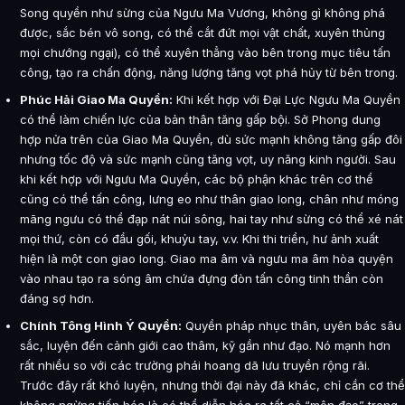
Song quyền như sừng của Ngưu Ma Vương, không gì không phá
được, sắc bén vô song, có thể cắt đứt mọi vật chất, xuyên thủng
mọi chướng ngại), có thể xuyên thẳng vào bên trong mục tiêu tấn
công, tạo ra chấn động, năng lượng tăng vọt phá hủy từ bên trong.
Phúc Hải Giao Ma Quyền:
Khi kết hợp với Đại Lực Ngưu Ma Quyền
có thể làm chiến lực của bản thân tăng gấp bội. Sở Phong dung
hợp nửa trên của Giao Ma Quyền, dù sức mạnh không tăng gấp đôi
nhưng tốc độ và sức mạnh cũng tăng vọt, uy năng kinh người. Sau
khi kết hợp với Ngưu Ma Quyền, các bộ phận khác trên cơ thể
cũng có thể tấn công, lưng eo như thân giao long, chân như móng
mãng ngưu có thể đạp nát núi sông, hai tay như sừng có thể xé nát
mọi thứ, còn có đầu gối, khuỷu tay, v.v. Khi thi triển, hư ảnh xuất
hiện là một con giao long. Giao ma âm và ngưu ma âm hòa quyện
vào nhau tạo ra sóng âm chứa đựng đòn tấn công tinh thần còn
đáng sợ hơn.
Chính Tông Hình Ý Quyền:
Quyền pháp nhục thân, uyên bác sâu
sắc, luyện đến cảnh giới cao thâm, kỹ gần như đạo. Nó mạnh hơn
rất nhiều so với các trường phái hoang dã lưu truyền rộng rãi.
Trước đây rất khó luyện, nhưng thời đại này đã khác, chỉ cần cơ thể