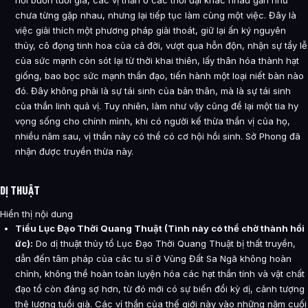
nỗi buồn tuổi già, các vị thần ở các thời đại khác nhau gần như
chưa từng gặp nhau, nhưng lại tiếp tục làm cùng một việc. Đây là
việc giải thích một phương pháp giải thoát, giữ lại ấn ký nguyên
thủy, cô đọng tinh hoa của cả đời, vượt qua hỗn độn, nhận sự tẩy lễ
của sức mạnh còn sót lại từ thời khai thiên, lấy thân hóa thành hạt
giống, bao bọc sức mạnh thần đạo, tiến hành một loại niết bàn nào
đó. Đây không phải là sự tái sinh của bản thân, mà là sự tái sinh
của thần linh quả vị. Tuy nhiên, làm như vậy cũng để lại một tia hy
vọng sống cho chính mình, khi có người kế thừa thần vị của họ,
nhiều năm sau, vị thần này có thể có cơ hội hồi sinh. Sở Phong đã
nhận được truyền thừa này.
DỊ THUẬT
Hiển thị nội dung
Tiểu Lục Đạo Thời Quang Thuật (Tình này có thể chờ thành hồi
ức):
Do dị thuật thủy tổ Lục Đạo Thời Quang Thuật bị thất truyền,
dẫn đến tâm pháp của các tu sĩ ở Vùng Đất Sa Ngã không hoàn
chỉnh, không thể hoàn toàn luyện hóa các hạt thần tính và vật chất
đạo tổ còn đáng sợ hơn, từ đó mới có sự biến đổi kỳ dị, cảnh tượng
thê lương tuổi già. Các vị thần của thế giới này vào những năm cuối