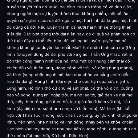
không ngừng tiến hóa là có thể diễn hóa ra tất cả “môn đạo” trong
truyền thuyết của nó. Mười hai hình của nó trông có vẻ đơn giản,
nhưng người thực sự luyện thành thục không nhiều, một số lão
quyền sư nghiên cứu cả đời ngộ ra một hai hình đã là giỏi, một hình
đủ dùng cả đời. Nếu luyện thành cả mười hai hình sẽ thông thiên
triệt địa. Đặc biệt trong thời đại hiện nay, có dị quả và phấn hoa có
thể thúc đẩy cơ thể tiến hóa, đối với người luyện quyền mà nói
không khác gì cơ duyên lớn nhất. Mười hai chân hình của nó (Ưng
hình (chuyên dùng để đối phó với xà giao, Thần Ưng Phác Sát là
đòn tấn công mạnh nhất của nó, như một con hung cầm thái cổ
chiến đấu với thiên long, dang cánh vỗ trời, vô cùng hung mãnh),
Xà hình (vung chân mạnh mẽ, làm cho chân và cẳng chân biến
hóa đa dạng), Hùng hình (đại diện cho cực hạn của sức mạnh),
Long hình, Hổ hình (hổ dữ chủ về sát phạt, có thế vô địch, cuồng
bạo vô song, hung khí ngập trời, ma hổ lao tới, gió đen xé nát mọi
thứ, mây theo rồng, gió theo hổ, loại gió này đi kèm với nó), Hầu
hình (đại diện cho sự nhanh nhẹn và biến hóa), Mã hình (khi kết
hợp với Thần Túc Thông, sức chân vô cùng, uy lực kinh khủng), Kê
hình, Yến hình (nhẹ nhàng và linh động, nhạy bén và khỏe khoắn),
Hạc hình (hai tay dang ra như hạc tiên giương cánh, dường như có
thể chém đứt mọi thứ), Đà hình, Diêu hình).