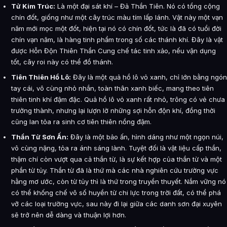
Tử Kim Trúc:
Là một đại sát khí – Đả Thần Tiên. Nó có tổng cộng
chín đốt, giống như một cây trúc màu tím lấp lánh. Vật này một vạn
năm mới mọc một đốt, hiện tại nó có chín đốt, tức là đã có tuổi đời
chín vạn năm, là hàng tinh phẩm trong số các thánh khí. Đây là vật
được Hỗn Độn Thiên Thần Cung chế tác tinh xảo, nếu vận dụng
tốt, cây roi này có thể đồ thánh.
Tiên Thiên Hồ Lô:
Đây là một quả hồ lô vỏ xanh, chỉ lớn bằng ngón
tay cái, vô cùng nhỏ nhắn, toàn thân xanh biếc, mang theo tiên
thiên tinh khí đậm đặc. Quả hồ lô vỏ xanh rất nhỏ, trông có vẻ chưa
trưởng thành, nhưng lại lượn lờ những sợi hỗn độn khí, đồng thời
cũng lan tỏa ra sinh cơ tiên thiên nồng đậm.
Thần Từ Sơn Ấn:
Đây là một bảo ấn, hình dáng như một ngọn núi,
vô cùng nặng, tỏa ra ánh sáng lành. Tuyệt đối là vật liệu cấp thần,
thậm chí còn vượt qua cả thần từ, là sự kết hợp của thần từ và một
phần từ tủy. Thần từ đã là thứ mà các nhà nghiên cứu trường vực
hằng mơ ước, còn từ tủy thì là thứ trong truyền thuyết. Nắm vững nó
có thể khống chế vô số huyền từ chi lực trong trời đất, có thể phá
vỡ các loại trường vực, sau này đi lại giữa các danh sơn đại xuyên
sẽ trở nên dễ dàng và thuận lợi hơn.