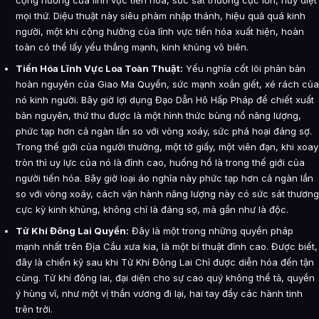
cộng hưởng của lĩnh vực tiến hóa, sức sát thương cực lớn, hủy diệt
mọi thứ. Diệu thuật này siêu phàm nhập thánh, hiệu quả quá kinh
người, một khi cộng hưởng của lĩnh vực tiến hóa xuất hiện, hoàn
toàn có thể lấy yếu thắng mạnh, kinh khủng vô biên.
Tiến Hóa Lĩnh Vực Loa Toàn Thuật:
Yếu nghĩa cốt lõi phản bản
hoàn nguyên của Giao Ma Quyền, sức mạnh xoắn giết, xé rách của
nó kinh người. Bây giờ lợi dụng Đạo Dẫn Hô Hấp Pháp để chiết xuất
bản nguyên, thứ thu được là một hình thức bùng nổ năng lượng,
phức tạp hơn cả ngàn lần so với vòng xoáy, sức phá hoại đáng sợ.
Trong thế giới của người thường, một tờ giấy, một viên đạn, khi xoay
tròn thì uy lực của nó là đỉnh cao, huống hồ là trong thế giới của
người tiến hóa. Bây giờ loại áo nghĩa này phức tạp hơn cả ngàn lần
so với vòng xoáy, cách vận hành năng lượng này có sức sát thương
cực kỳ kinh khủng, không chỉ là đáng sợ, mà gần như là độc.
Tử Khí Đông Lai Quyền:
Đây là một trong những quyền pháp
mạnh nhất trên Địa Cầu xưa kia, là một bí thuật đỉnh cao. Được biết,
đây là chiến kỹ sau khi Tử Khí Đông Lai Chỉ được diễn hóa đến tận
cùng. Tử khí đông lai, đại diện cho sự cao quý không thể tả, quyền
ý hùng vĩ, như một vị thần vương đi lại, hai tay đẩy các hành tinh
trên trời.