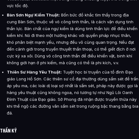
vực tốc độ.
Bàn Sơn Ngự Kiếm Thuật:
Bốn bức đồ khắc tìm thấy trong địa
cung Bàn Sơn, thuộc về võ công tinh thần, là cách vận dụng tinh
thần lực. Bản chất của ngự kiếm là dùng tinh thần lực để điều khiển
kiếm khí. Nó đi theo một hướng khác với quyền pháp nhục thân,
khó phân biệt mạnh yếu, nhưng đều vô cùng quan trọng. Nếu đạt
đến cảnh giới trong truyền thuyết thần thoại, có thể giết địch ở nơi
cực kỳ xa xôi. Dùng võ công tinh thần để điều khiển vật, binh khí
không giới hạn ở phi kiếm, mà cũng có thể là phi kích, v.v.
Thiên Sư Hàng Yêu Thuật:
Tuyệt học bí truyền của tổ đình Đạo
giáo Long Hổ Sơn. Các thiên sư cổ đại thường dùng sấm sét để trấn
áp yêu ma, các loài dị loại sợ nhất là sấm sét, pháp này được gọi là
hàng yêu thuật cũng không ngoa, nó tương tự như Ngũ Lôi Oanh
Đỉnh Thuật của Đạo giáo. Sở Phong đã nhận được truyền thừa này
khi thể ngộ các đường vân sấm sét trong ruộng bậc thang bằng bia
đá.
THẦN KỸ