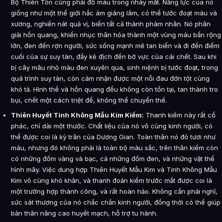
Bộ Thiên Tôn cũng phải đổ máu trong nháy mắt. Năng lực của nó
giống như một thế giới hắc ám giáng lâm, có thể tước đoạt máu và
xương, nghiền nát quả vị, biến tất cả thành phàm nhân. Nó phân
giải hồn quang, khiến nhục thân hóa thành một vùng máu bẩn rộng
lớn, đen đến rợn người, sức sống mạnh mẽ tan biến và đi đến điểm
cuối của sự suy tàn, đẩy kẻ địch đến bờ vực của cái chết. Sau khi
bị cây mâu nhỏ màu đen xuyên qua, sinh mệnh bị tước đoạt, trong
quá trình suy tàn, còn cảm nhận được một nỗi đau đớn tột cùng
khó tả. Hình thể và hồn quang đều không còn tồn tại, tan thành tro
bụi, chết một cách triệt để, không thể chuyển thế.
Thiên Huyết Tinh Không Mẫu Kim Kiếm:
Thanh kiếm này rất cổ
phác, chỉ dài một thước. Chất liệu của nó vô cùng kinh người, có
thể được coi là kỳ trân của Dương Gian. Toàn thân nó đỏ tươi như
máu, nhưng đó không phải là toàn bộ màu sắc, trên thân kiếm còn
có những đốm vàng và bạc, cả những đốm đen, và những vật thể
hình mây. Việc dung hợp Thiên Huyết Mẫu Kim và Tinh Không Mẫu
Kim vô cùng khó khăn, và thanh đoản kiếm trước mắt được coi là
một trường hợp thành công, và rất hoàn hảo. Không cần phải nghĩ,
sức sát thương của nó chắc chắn kinh người, đồng thời có thể giúp
bản thân nâng cao huyết mạch, hỗ trợ tu hành.