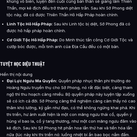
khủng vô biên, luyện đến cuối cùng bản thân sẽ giáng lâm Thiên
Thần, mọi kẻ địch đều trở thành phàm trần. Sau khi Sở Phong diệt
tộc này, đã có được Thiên Thần Hô Hấp Pháp hoàn chỉnh.
Linh Tộc Hô Hấp Pháp:
Sau khi Linh tộc bị diệt, Sở Phong đã có
được hô hấp pháp hoàn chỉnh.
Cơ Giới Tộc Hô Hấp Pháp:
Do Minh thúc tấn công Cơ Giới Tộc và
cướp bóc được, mỗi tinh anh của Địa Cầu đều có một bản.
TUYỆT HỌC DIỆU THUẬT
Hiển thị nội dung
Đại Lực Ngưu Ma Quyền:
Quyền pháp nhục thân phi thường do
Hoàng Ngưu truyền thụ cho Sở Phong, nó rất đặc biệt, càng tham
ngộ thì thu hoạch càng nhiều. Bộ quyền pháp này luyện tập xuống
sẽ có ích cả đời. Sở Phong càng thể nghiệm càng cảm thấy nó cao
thâm khó lường, kỹ gần như đạo, có thể không ngừng khai phá. Khi
thi triển, hư ảnh xuất hiện là một con mãng ngưu thái cổ, quyền ý
hùng vĩ bao la, cổ ý tang thương, như một con mãng ngưu đâm vào
kẻ địch. Sau khi Sở Phong hít phấn hoa lần thứ hai và tiến hóa lần
nữa (lúc này khi thi triển nó: luồng nhiệt bí ẩn bao bọc nắm đấm.