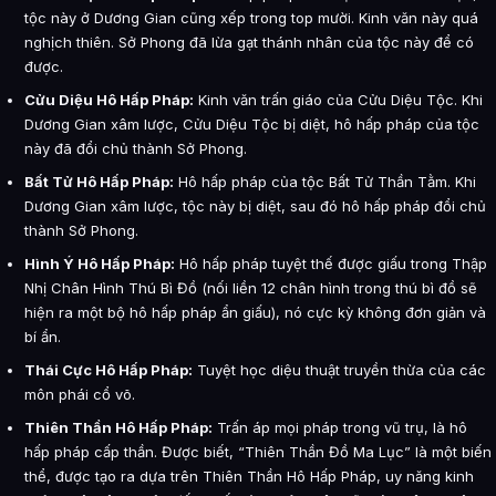
tộc này ở Dương Gian cũng xếp trong top mười. Kinh văn này quá
nghịch thiên. Sở Phong đã lừa gạt thánh nhân của tộc này để có
được.
Cửu Diệu Hô Hấp Pháp:
Kinh văn trấn giáo của Cửu Diệu Tộc. Khi
Dương Gian xâm lược, Cửu Diệu Tộc bị diệt, hô hấp pháp của tộc
này đã đổi chủ thành Sở Phong.
Bất Tử Hô Hấp Pháp:
Hô hấp pháp của tộc Bất Tử Thần Tằm. Khi
Dương Gian xâm lược, tộc này bị diệt, sau đó hô hấp pháp đổi chủ
thành Sở Phong.
Hình Ý Hô Hấp Pháp:
Hô hấp pháp tuyệt thế được giấu trong Thập
Nhị Chân Hình Thú Bì Đồ (nối liền 12 chân hình trong thú bì đồ sẽ
hiện ra một bộ hô hấp pháp ẩn giấu), nó cực kỳ không đơn giản và
bí ẩn.
Thái Cực Hô Hấp Pháp:
Tuyệt học diệu thuật truyền thừa của các
môn phái cổ võ.
Thiên Thần Hô Hấp Pháp:
Trấn áp mọi pháp trong vũ trụ, là hô
hấp pháp cấp thần. Được biết, “Thiên Thần Đồ Ma Lục” là một biến
thể, được tạo ra dựa trên Thiên Thần Hô Hấp Pháp, uy năng kinh