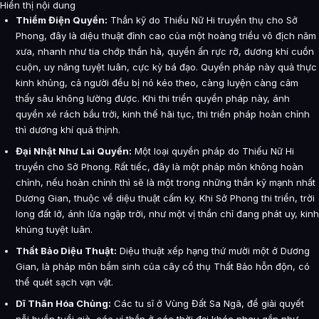
Hiển thị nội dung
Thiểm Điện Quyền:
Thần kỹ do Thiếu Nữ Hi truyền thụ cho Sở
Phong, đây là diệu thuật đỉnh cao của một hoàng triều vô địch năm
xưa, nhanh như tia chớp thần hà, quyền ấn rực rỡ, dương khí cuồn
cuộn, uy năng tuyệt luân, cực kỳ bá đạo. Quyền pháp này quả thực
kinh khủng, cả người đều bị nó kéo theo, càng luyện càng cảm
thấy sâu không lường được. Khi thi triển quyền pháp này, ánh
quyền xé rách bầu trời, kinh thế hãi tục, thi triển pháp hoàn chỉnh
thì dương khí quá thịnh.
Đại Nhật Như Lai Quyền:
Một loại quyền pháp do Thiếu Nữ Hi
truyền cho Sở Phong. Rất tiếc, đây là một pháp môn không hoàn
chỉnh, nếu hoàn chỉnh thì sẽ là một trong những thần kỹ mạnh nhất
Dương Gian, thuộc về diệu thuật cấm kỵ. Khi Sở Phong thi triển, trời
long đất lở, ánh lửa ngập trời, như một vị thần chỉ đang phát uy, kinh
khủng tuyệt luân.
Thất Bảo Diệu Thuật:
Diệu thuật xếp hạng thứ mười một ở Dương
Gian, là pháp môn bẩm sinh của cây cổ thụ Thất Bảo hỗn độn, có
thể quét sạch vạn vật.
Dĩ Thân Hóa Chủng:
Các tu sĩ ở Vùng Đất Sa Ngã, để giải quyết