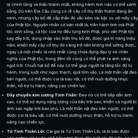
là chính tông và thần thánh nhất, không hành tinh nào có thể sánh
bằng. Dù trên Địa Cầu cũng có rễ cây cổ thụ thần thánh đang ẩn
mình, nhưng cây bồ đề cấp thần đó vẫn kém vài bậc so với mấy cây
của Phật tộc. Nguyên nhân cơ bản nhất là, trên hành tinh mà Phật
tộc sinh sống, cả tộc của họ đều tụng kinh Phật, phù văn Phật tộc
bay đầy trời, dung nhập vào thần thụ bồ đề, được gia trì hàng triệu
năm, khiến mấy cây cổ thụ đó càng trở nên không thể lường được,
ngay cả một chiếc lá nhỏ nhất cũng chứa đựng đạo lý và chân
nghĩa của Phật tộc, trong đêm tối cũng có thể phát ra ánh sáng
ngút trời. Chuỗi hạt bồ đề này có thể giúp người ta tăng tốc độ tu
hành, trong suốt như ngọc thạch, quá tinh xảo. Là một thần vật đeo
bên người, có thể được coi là báu vật, có thể nuôi dưỡng nhục
thân, hỗ trợ tu hành, nâng cao chiến lực.
Dây chuyền kim cương Tinh Thần:
Đeo nó có thể tiếp dẫn ánh
sao, có thể sử dụng năng lượng của bầu trời sao, khiến cả người bị
ánh sao ngập trời bao phủ. Là một thần vật đeo bên người, có thể
được coi là báu vật, có thể nuôi dưỡng nhục thân, hỗ trợ tu hành,
nâng cao chiến lực.
Tử Tinh Thiên Lôi:
Cái gọi là Tử Tinh Thiên Lôi, là bí bảo được