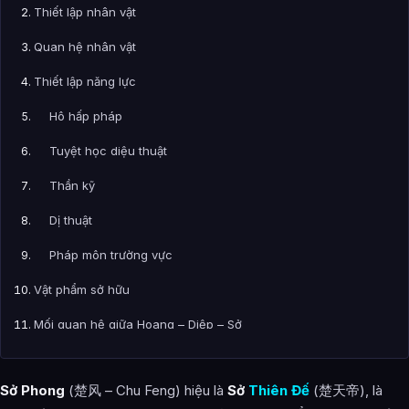
Thiết lập nhân vật
Quan hệ nhân vật
Thiết lập năng lực
Hô hấp pháp
Tuyệt học diệu thuật
Thần kỹ
Dị thuật
Pháp môn trường vực
Vật phẩm sở hữu
Mối quan hệ giữa Hoang – Diệp – Sở
Hình ảnh về Sở Phong Sở Thiên Đế
Sở Phong
(楚风 – Chu Feng) hiệu là
Sở
Thiên Đế
(楚天帝), là
Bài Viết Liên Quan