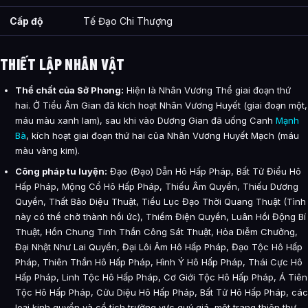
Cấp độ
Tế Đạo Chi Thượng
THIẾT LẬP NHÂN VẬT
Thể chất của Sở Phong:
Hiện là Nhân Vương Thể giai đoạn thứ
hai. Ở Tiểu Âm Gian đã kích hoạt Nhân Vương Huyết (giai đoạn một,
máu màu xanh lam), sau khi vào Dương Gian đã uống Canh
Mạnh
Bà
, kích hoạt giai đoạn thứ hai của Nhân Vương Huyết Mạch (máu
màu vàng kim).
Công pháp tu luyện:
Đạo (Đạo) Dẫn Hô Hấp Pháp, Bất Tử Điểu Hô
Hấp Pháp, Mộng Cổ Hô Hấp Pháp, Thiếu Âm Quyền, Thiếu Dương
Quyền, Thất Bảo Diệu Thuật, Tiểu Lục Đạo Thời Quang Thuật (Tình
này có thể chờ thành hồi ức), Thiểm Điện Quyền, Luân Hồi Động Bí
Thuật, Hồn Chung Tinh Thần Công Sát Thuật, Hỏa Diễm Chưởng,
Đại Nhật Như Lai Quyền, Đại Lôi Âm Hô Hấp Pháp, Đạo Tộc Hô Hấp
Pháp, Thiên Thần Hô Hấp Pháp, Hình Ý Hô Hấp Pháp, Thái Cực Hô
Hấp Pháp, Linh Tộc Hô Hấp Pháp, Cơ Giới Tộc Hô Hấp Pháp, Á Tiên
Tộc Hô Hấp Pháp, Cửu Diệu Hô Hấp Pháp, Bất Tử Hô Hấp Pháp, các
loại kinh quyển và cổ tịch trường vực quý giá, một trang thiên thư