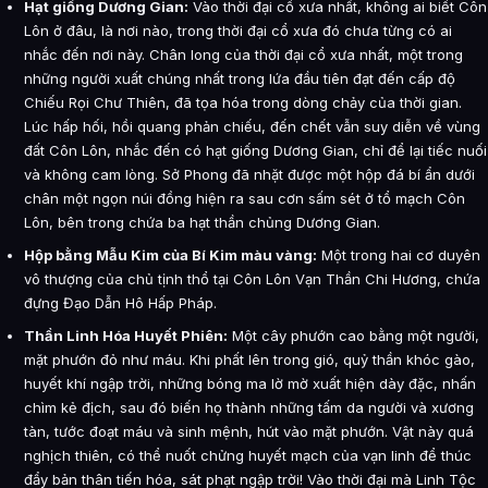
Hạt giống Dương Gian:
Vào thời đại cổ xưa nhất, không ai biết Côn
Lôn ở đâu, là nơi nào, trong thời đại cổ xưa đó chưa từng có ai
nhắc đến nơi này. Chân long của thời đại cổ xưa nhất, một trong
những người xuất chúng nhất trong lứa đầu tiên đạt đến cấp độ
Chiếu Rọi Chư Thiên, đã tọa hóa trong dòng chảy của thời gian.
Lúc hấp hối, hồi quang phản chiếu, đến chết vẫn suy diễn về vùng
đất Côn Lôn, nhắc đến có hạt giống Dương Gian, chỉ để lại tiếc nuối
và không cam lòng. Sở Phong đã nhặt được một hộp đá bí ẩn dưới
chân một ngọn núi đồng hiện ra sau cơn sấm sét ở tổ mạch Côn
Lôn, bên trong chứa ba hạt thần chủng Dương Gian.
Hộp bằng Mẫu Kim của Bí Kim màu vàng:
Một trong hai cơ duyên
vô thượng của chủ tịnh thổ tại Côn Lôn Vạn Thần Chi Hương, chứa
đựng Đạo Dẫn Hô Hấp Pháp.
Thần Linh Hóa Huyết Phiên:
Một cây phướn cao bằng một người,
mặt phướn đỏ như máu. Khi phất lên trong gió, quỷ thần khóc gào,
huyết khí ngập trời, những bóng ma lờ mờ xuất hiện dày đặc, nhấn
chìm kẻ địch, sau đó biến họ thành những tấm da người và xương
tàn, tước đoạt máu và sinh mệnh, hút vào mặt phướn. Vật này quá
nghịch thiên, có thể nuốt chửng huyết mạch của vạn linh để thúc
đẩy bản thân tiến hóa, sát phạt ngập trời! Vào thời đại mà Linh Tộc