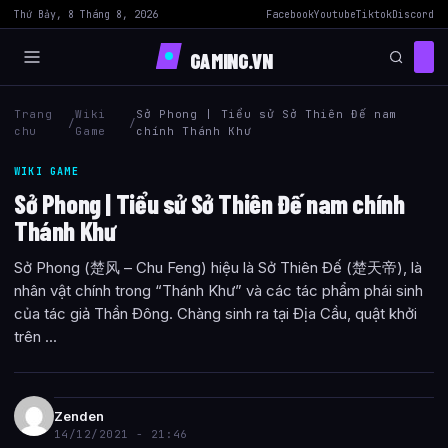
Thứ Bảy, 8 Tháng 8, 2026
Facebook
Youtube
Tiktok
Discord
GAMING.VN
Trang
Wiki
Sở Phong | Tiểu sử Sở Thiên Đế nam
/
/
chu
Game
chính Thánh Khư
WIKI GAME
Sở Phong | Tiểu sử Sở Thiên Đế nam chính
Thánh Khư
Sở Phong (楚风 – Chu Feng) hiệu là Sở Thiên Đế (楚天帝), là
nhân vật chính trong “Thánh Khư” và các tác phẩm phái sinh
của tác giả Thần Đông. Chàng sinh ra tại Địa Cầu, quật khởi
trên ...
Zenden
14/12/2021 - 21:46