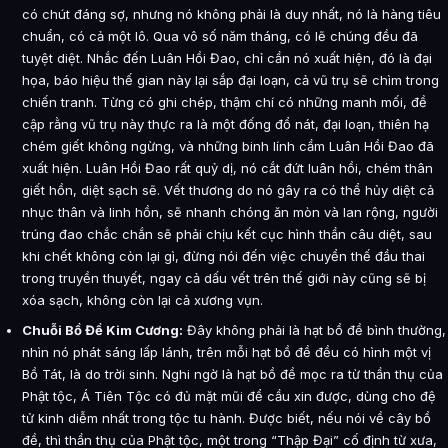
có chút đáng sợ, nhưng nó không phải là duy nhất, nó là hàng tiêu
chuẩn, có cả một lô. Qua vô số năm tháng, có lẽ chúng đều đã
tuyệt diệt. Nhắc đến Luân Hồi Đao, chỉ cần nó xuất hiện, đó là đại
họa, báo hiệu thế gian này lại sắp đại loạn, cả vũ trụ sẽ chìm trong
chiến tranh. Từng có ghi chép, thậm chí có những manh mối, đề
cập rằng vũ trụ này thực ra là một đống đổ nát, đại loạn, thiên hạ
chém giết không ngừng, và những binh lính cầm Luân Hồi Đao đã
xuất hiện. Luân Hồi Đao rất quỷ dị, nó cắt đứt luân hồi, chém thân
giết hồn, diệt sạch sẽ. Vết thương do nó gây ra có thể hủy diệt cả
nhục thân và linh hồn, sẽ nhanh chóng ăn mòn và lan rộng, người
trúng đao chắc chắn sẽ phải chịu kết cục hình thần câu diệt, sau
khi chết không còn lại gì, đừng nói đến việc chuyển thế đầu thai
trong truyền thuyết, ngay cả dấu vết trên thế giới này cũng sẽ bị
xóa sạch, không còn lại cả xương vụn.
Chuỗi Bồ Đề Kim Cương:
Đây không phải là hạt bồ đề bình thường,
nhìn nó phát sáng lấp lánh, trên mỗi hạt bồ đề đều có hình một vị
Bồ Tát, là do trời sinh. Nghi ngờ là hạt bồ đề mọc ra từ thần thụ của
Phật tộc, Á Tiên Tộc có đủ mặt mũi để cầu xin được, dùng cho đệ
tử kinh diễm nhất trong tộc tu hành. Được biết, nếu nói về cây bồ
đề, thì thần thụ của Phật tộc, một trong “Thập Đại” cố định từ xưa,