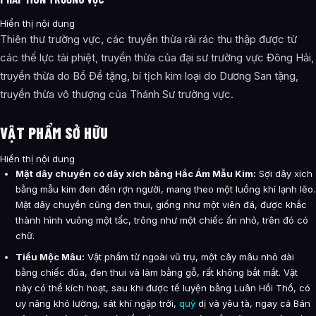
Hiển thị nội dung
Thiên thư trường vực, các truyền thừa rải rác thu thập được từ
các thế lực tài phiệt, truyền thừa của đại sư trường vực Đông Hải,
truyền thừa do Bồ Đề tặng, bí tịch kim loại do Dương San tặng,
truyền thừa vô thượng của Thánh Sư trường vực.
VẬT PHẨM SỞ HỮU
Hiển thị nội dung
Mặt dây chuyền có dây xích bằng Hắc Ám Mẫu Kim:
Sợi dây xích
bằng mẫu kim đen đến rợn người, mang theo một luồng khí lạnh lẽo.
Mặt dây chuyền cũng đen thui, giống như một viên đá, được khắc
thành hình vuông một tấc, trông như một chiếc ấn nhỏ, trên đó có
chữ.
Tiểu Mộc Mâu:
Vật phẩm từ ngoài vũ trụ, một cây mâu nhỏ dài
bằng chiếc đũa, đen thui và làm bằng gỗ, rất không bắt mắt. Vật
này có thể kích hoạt, sau khi được tế luyện bằng Luân Hồi Thổ, có
uy năng khó lường, sát khí ngập trời,
quỷ
dị và yêu tà, ngay cả Bán