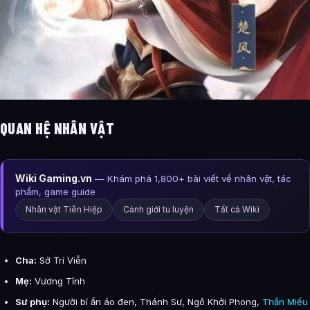
QUAN HỆ NHÂN VẬT
Wiki Gaming.vn
— Khám phá 1,800+ bài viết về nhân vật, tác
phẩm, game guide
Nhân vật Tiên Hiệp
Cảnh giới tu luyện
Tất cả Wiki
Cha:
Sở Trí Viễn
Mẹ:
Vương Tĩnh
Sư phụ:
Người bí ẩn áo đen, Thánh Sư, Ngô Khởi Phong,
Thần Miếu