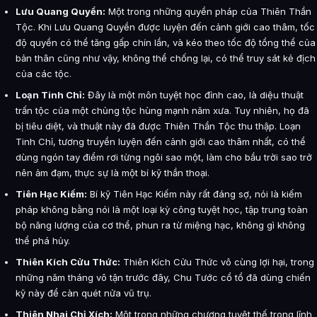
Lưu Quang Quyền:
Một trong những quyền pháp của Thiên Thần
Tộc. Khi Lưu Quang Quyền được luyện đến cảnh giới cao thâm, tốc
độ quyền có thể tăng gấp chín lần, và kéo theo tốc độ tổng thể của
bản thân cũng như vậy, không thể chống lại, có thể truy sát kẻ địch
của các tộc.
Loạn Tinh Chỉ:
Đây là một môn tuyệt học đỉnh cao, là diệu thuật
trấn tộc của một chủng tộc hùng mạnh năm xưa. Tuy nhiên, họ đã
bị tiêu diệt, và thuật này đã được Thiên Thần Tộc thu thập. Loạn
Tinh Chỉ, tương truyền luyện đến cảnh giới cao thâm nhất, có thể
dùng ngón tay điểm rơi từng ngôi sao một, làm cho bầu trời sao trở
nên ảm đạm, thực sự là một bí kỹ thần thoại.
Tiên Hạc Kiếm:
Bí kỹ Tiên Hạc Kiếm này rất đáng sợ, nói là kiếm
pháp không bằng nói là một loại kỳ công tuyệt học, tập trung toàn
bộ năng lượng của cơ thể, phun ra từ miệng hạc, không gì không
thể phá hủy.
Thiên Kích Cửu Thức:
Thiên Kích Cửu Thức vô cùng lợi hại, trong
những năm tháng vô tận trước đây, Chu Tước cổ tổ đã dùng chiến
kỹ này để càn quét nửa vũ trụ.
Thiên Nhai Chỉ Xích:
Một trong những chương tuyệt thế trong lĩnh