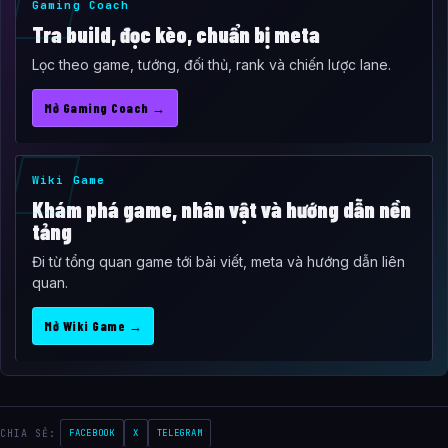
Gaming Coach
Tra build, đọc kèo, chuẩn bị meta
Lọc theo game, tướng, đối thủ, rank và chiến lược lane.
Mở Gaming Coach →
Wiki Game
Khám phá game, nhân vật và hướng dẫn nền
tảng
Đi từ tổng quan game tới bài viết, meta và hướng dẫn liên
quan.
Mở Wiki Game →
CHIA SẺ:
FACEBOOK
X
TELEGRAM