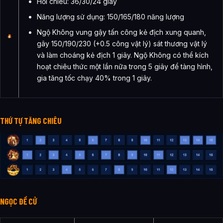
Hồi chiêu: 36/30/24 giây
Năng lượng sử dụng: 150/165/180 năng lượng
Ngộ Không vung gậy tấn công kẻ địch xung quanh,
gây 150/190/230 (+0.5 công vật lý) sát thương vật lý
và làm choáng kẻ địch 1 giây. Ngộ Không có thể kích
hoạt chiêu thức một lần nữa trong 5 giây để tàng hình,
gia tăng tốc chạy 40% trong 1 giây.
THỨ TỰ TĂNG CHIÊU
NGỌC ĐỀ CỬ