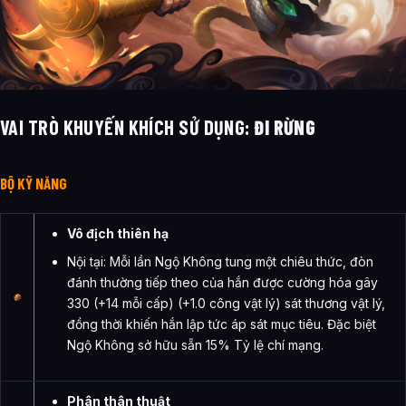
VAI TRÒ KHUYẾN KHÍCH SỬ DỤNG:
ĐI RỪNG
BỘ KỸ NĂNG
Vô địch thiên hạ
Nội tại: Mỗi lần Ngộ Không tung một chiêu thức, đòn
đánh thường tiếp theo của hắn được cường hóa gây
330 (+14 mỗi cấp) (+1.0 công vật lý) sát thương vật lý,
đồng thời khiến hắn lập tức áp sát mục tiêu. Đặc biệt
Ngộ Không sở hữu sẵn 15% Tỷ lệ chí mạng.
Phân thân thuật