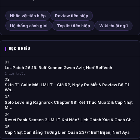
Nhân vật tiên hiệp
Review tiên hiệp
Hệ thống cảnh giới
Top list tiên hiệp
Wiki thuật ngữ
ĐỌC NHIỀU
01
LoL Patch 26.16: Buff Kennen Gwen Azir, Nerf Bel’Veth
1 giờ trước
02
Skin T1 Galio Mới LMHT – Giá RP, Ngày Ra Mắt & Review Bộ T1
Wo…
03
Solo Leveling Ragnarok Chapter 68: Kết Thúc Mùa 2 & Cập Nhật
M…
04
Reset Rank Season 3 LMHT Khi Nào? Lịch Chính Xác & Cách Ch…
05
Cập Nhật Cân Bằng Tướng Liên Quân 23/7: Buff Bijan, Nerf Aya