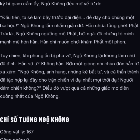
kỷ bị giam cầm ấy, Ngộ Không đều mơ về tự do.
“Đầu tiên, ta sẽ làm bậy trước đại điện… để dạy cho chúng một
bài học!” Ngộ Không lẩm nhẩm giận dữ. Hắn chưa từng ghét Phật.
Trái lại, Ngộ Không ngưỡng mộ Phật, bởi ngài đã chửng tỏ mình
mạnh mẽ hơn hắn. Hắn chỉ muốn chơi khăm Phất một phen.
Tuy nhiên, khi phong ấn bị phá vỡ, Ngộ Không lại không làm như
đã định. Hắn sợ ư? Không hẳn. Bởi một giọng nói chào đón hắn từ
xa xăm: “Ngộ Không, anh hùng, những kẻ bất tử, và cả thần thánh
đã tập hợp lại đây cho trận chiến vĩ đại nhất mọi thời đại! Người
dám chiến không?” Điều đó vượt quá cả những giấc mơ điên
cuồng nhất của Ngộ Không.
CHỈ SỐ TƯỚNG NGỘ KHÔNG
Công vật lý: 167
Công phép: 0