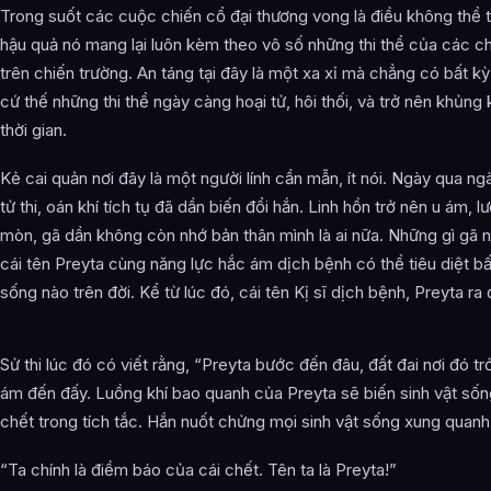
Trong suốt các cuộc chiến cổ đại thương vong là điều không thể t
hậu quả nó mang lại luôn kèm theo vô số những thi thể của các ch
trên chiến trường. An táng tại đây là một xa xỉ mà chẳng có bất kỳ
cứ thế những thi thể ngày càng hoại tử, hôi thối, và trở nên khủng
thời gian.
Kẻ cai quản nơi đây là một người lính cần mẫn, ít nói. Ngày qua ngà
tử thi, oán khí tích tụ đã dần biến đổi hắn. Linh hồn trở nên u ám, lư
mòn, gã dần không còn nhớ bản thân mình là ai nữa. Những gì gã nh
cái tên Preyta cùng năng lực hắc ám dịch bệnh có thể tiêu diệt bất
sống nào trên đời. Kể từ lúc đó, cái tên Kị sĩ dịch bệnh, Preyta ra 
Sử thi lúc đó có viết rằng, “Preyta bước đến đâu, đất đai nơi đó tr
ám đến đấy. Luồng khí bao quanh của Preyta sẽ biến sinh vật sốn
chết trong tích tắc. Hắn nuốt chửng mọi sinh vật sống xung quanh
“Ta chính là điềm báo của cái chết. Tên ta là Preyta!”