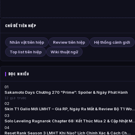
CHỦ ĐỀ TIÊN HIỆP
Nhân vật tiên hiệp
Review tiên hiệp
Hệ thống cảnh giới
Top list tiên hiệp
Wiki thuật ngữ
ĐỌC NHIỀU
01
Sakamoto Days Chương 270 “Prime”: Spoiler & Ngày Phát Hành
12 giờ trước
02
Skin T1 Galio Mới LMHT – Giá RP, Ngày Ra Mắt & Review Bộ T1 Wo
03
Solo Leveling Ragnarok Chapter 68: Kết Thúc Mùa 2 & Cập Nhật M
04
Reset Rank Season 3 LMHT Khi Nào? Lịch Chính Xác & Cách Ch…