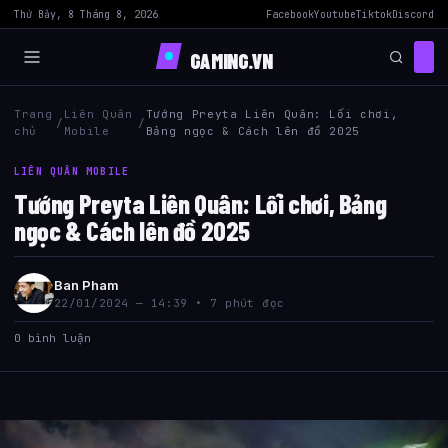
Thứ Bảy, 8 Tháng 8, 2026
Facebook
Youtube
Tiktok
Discord
GAMING.VN
Trang
Liên Quân
Tướng Preyta Liên Quân: Lối chơi,
/
/
chủ
Mobile
Bảng ngọc & Cách lên đồ 2025
LIÊN QUÂN MOBILE
Tướng Preyta Liên Quân: Lối chơi, Bảng
ngọc & Cách lên đồ 2025
Ban Pham
22/01/2024 — 14:39 • 7 phút đọc
0 bình luận