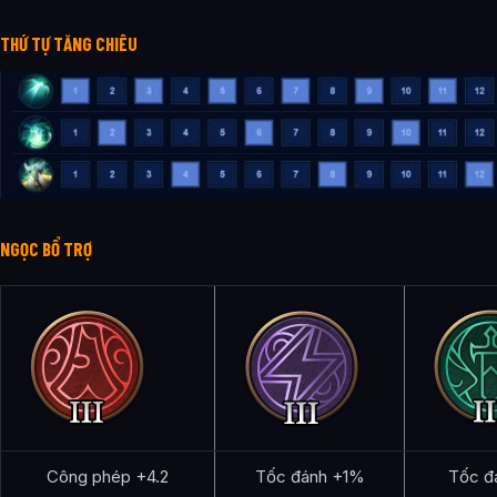
THỨ TỰ TĂNG CHIÊU
NGỌC BỔ TRỢ
Công phép +4.2
Tốc đánh +1%
Tốc đ