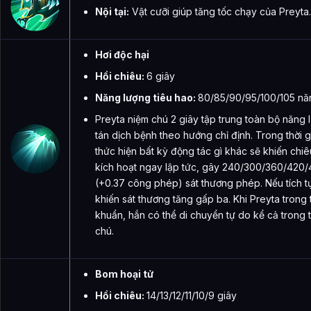
Nội tại:
Vật cưỡi giúp tăng tốc chạy của Preyta.
Hơi độc hại
Hồi chiêu:
6 giây
Năng lượng tiêu hao:
80/85/90/95/100/105 nă
Preyta niệm chú 2 giây tập trung toàn bộ năng 
tán dịch bệnh theo hướng chỉ định. Trong thời 
thức hiện bất kỳ động tác gì khác sẽ khiến chi
kích hoạt ngay lập tức, gây 240/300/360/420
(+0.37 công phép) sát thương phép. Nếu tích tụ
khiến sát thương tăng gấp ba. Khi Preyta trong 
khuẩn, hắn có thể di chuyển tự do kể cả trong t
chú.
Bom hoại tử
Hồi chiêu:
14/13/12/11/10/9 giây