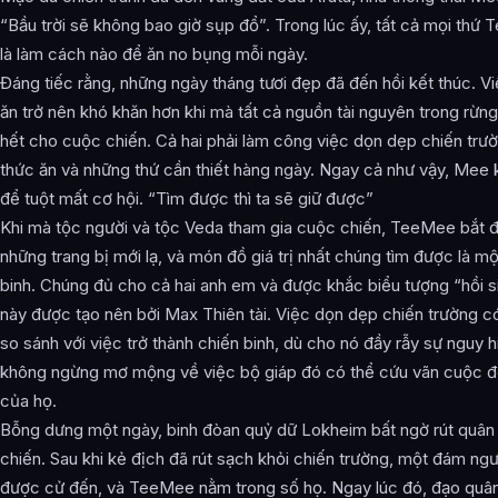
“Bầu trời sẽ không bao giờ sụp đổ”. Trong lúc ấy, tất cả mọi thứ 
là làm cách nào để ăn no bụng mỗi ngày.
Đáng tiếc rằng, những ngày tháng tươi đẹp đã đến hồi kết thúc. V
ăn trở nên khó khăn hơn khi mà tất cả nguồn tài nguyên trong rừ
hết cho cuộc chiến. Cả hai phải làm công việc dọn dẹp chiến trườ
thức ăn và những thứ cần thiết hàng ngày. Ngay cả như vậy, Mee
để tuột mất cơ hội. “Tìm được thì ta sẽ giữ được”
Khi mà tộc người và tộc Veda tham gia cuộc chiến, TeeMee bắt 
những trang bị mới lạ, và món đồ giá trị nhất chúng tìm được là m
binh. Chúng đủ cho cả hai anh em và được khắc biểu tượng “hồi si
này được tạo nên bởi Max Thiên tài. Việc dọn dẹp chiến trường c
so sánh với việc trở thành chiến binh, dù cho nó đầy rẫy sự nguy h
không ngừng mơ mộng về việc bộ giáp đó có thể cứu vãn cuộc đ
của họ.
Bỗng dưng một ngày, binh đòan quỷ dữ Lokheim bất ngờ rút quân
chiến. Sau khi kẻ địch đã rút sạch khỏi chiến trường, một đám ng
được cử đến, và TeeMee nằm trong số họ. Ngay lúc đó, đạo quâ