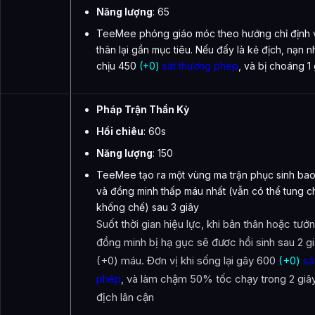
Năng lượng
: 65
TeeMee phóng giáo móc theo hướng chỉ định 
thân lại gần mục tiêu. Nếu đấy là kẻ địch, nạn n
chịu 450
(+0)
sát thương phép
, và bị choáng 1
Pháp Trận Thần Kỳ
Hồi chiêu
: 60s
Năng lượng
: 150
TeeMee tạo ra một vùng ma trận phục sinh bao
và đồng minh thấp máu nhất (vẫn có thể tung ch
khống chế) sau 3 giây
Suốt thời gian hiệu lực, khi bản thân hoặc tướ
đồng minh bị hạ gục sẽ đươc hồi sinh sau 2 g
(+0) máu. Đơn vị khi sống lại gây 600
(+0)
sá
phép
, và làm chậm 50% tốc chạy trong 2 giâ
địch lân cận