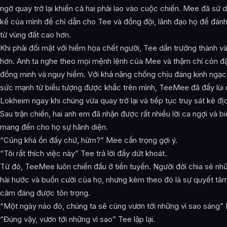
ngờ quay trở lại khiến cả hai phải lao vào cuộc chiến. Mee đã sử 
kế của mình để chỉ dẫn cho Tee và đồng đội, lãnh đạo họ để đánh t
từ vùng đất cao hơn.
Khi phải đối mặt với hiểm họa chết người, Tee dần trưởng thành v
hơn. Anh ta nghe theo mọi mệnh lệnh của Mee và thậm chí còn đặ
đồng minh và nguy hiểm. Với khả năng chống chịu đáng kinh ngạc
sức mạnh từ biểu tượng được khắc trên mình, TeeMee đã đẩy lùi 
Lokheim ngay khi chúng vừa quay trở lại và tiếp tục truy sát kẻ đị
Sau trận chiến, hai anh em đã nhận được rất nhiều lời ca ngợi và bi
mang đến cho họ sự hãnh diện.
“Cũng khá ổn đấy chứ, hừm?” Mee cẩn trọng gợi ý.
“Tôi rất thích việc này” Tee trả lời đầy dứt khoát.
Từ đó, TeeMee luôn chiến đấu ở tiền tuyến. Người đời chia sẻ n
hài hước và buồn cười của họ, nhưng kèm theo đó là sự quyết tâ
cảm đáng được tôn trọng.
“Một ngày nào đó, chúng ta sẽ cùng vươn tới những vì sao sáng
“Đúng vậy, vươn tới những vì sao” Tee lặp lại.