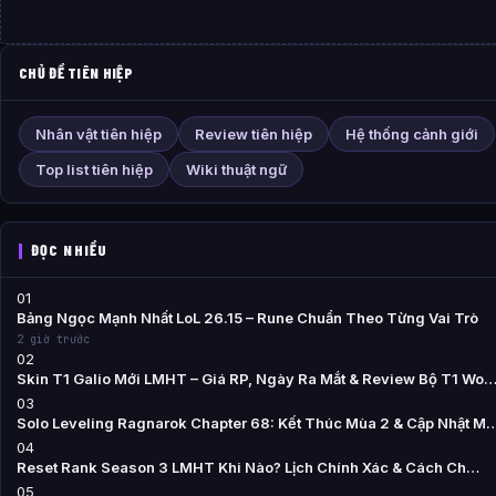
CHỦ ĐỀ TIÊN HIỆP
Nhân vật tiên hiệp
Review tiên hiệp
Hệ thống cảnh giới
Top list tiên hiệp
Wiki thuật ngữ
ĐỌC NHIỀU
01
Bảng Ngọc Mạnh Nhất LoL 26.15 – Rune Chuẩn Theo Từng Vai Trò
2 giờ trước
02
Skin T1 Galio Mới LMHT – Giá RP, Ngày Ra Mắt & Review Bộ T1 Wo
03
Solo Leveling Ragnarok Chapter 68: Kết Thúc Mùa 2 & Cập Nhật M
04
Reset Rank Season 3 LMHT Khi Nào? Lịch Chính Xác & Cách Ch…
05