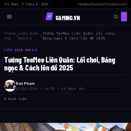
Chủ Nhật, 9 Tháng 8, 2026
Facebook
Youtube
Tiktok
Discord
GAMING.VN
Trang
Liên Quân
Tướng TeeMee Liên Quân: Lối chơi,
/
/
chủ
Mobile
Bảng ngọc & Cách lên đồ 2025
LIÊN QUÂN MOBILE
Tướng TeeMee Liên Quân: Lối chơi, Bảng
ngọc & Cách lên đồ 2025
Ban Pham
22/01/2024 — 14:39 • 10 phút đọc
0 bình luận