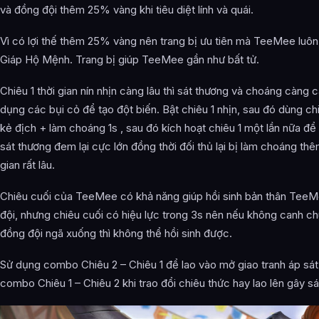
và đồng đội thêm 25% vàng khi tiêu diệt lính và quái.
Vì có lợi thế thêm 25% vàng nên trang bị ưu tiên mà TeeMee luôn
Giáp Hộ Mệnh. Trang bị giúp TeeMee gần như bất tử.
Chiêu 1 thời gian nín nhịn càng lâu thì sát thương và choáng càng c
dụng các bụi cỏ để tạo đột biến. Bật chiêu 1 nhịn, sau đó dùng chi
kẻ địch + làm choáng 1s , sau đó kích hoạt chiêu 1 một lần nữa để
sát thương đem lại cực lớn đồng thời đối thủ lại bị làm choáng thê
gian rất lâu.
Chiêu cuối của TeeMee có khả năng giúp hồi sinh bản thân Tee
đội, nhưng chiêu cuối có hiệu lực trong 3s nên nếu không canh ch
đồng đội ngã xuống thì không thể hồi sinh được.
Sử dụng combo Chiêu 2 – Chiêu 1 để lao vào mở giao tranh áp sát
combo Chiêu 1 – Chiêu 2 khi trao đổi chiêu thức hay lao lên gây sá