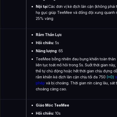
Nội tại
:Các đơn vị kẻ địch lân cận (không phải 
hạ gục giúp TeeMee và đồng đội xung quanh 
25% vàng
Rắm Thần Lực
Hồi chiêu
: 5s
Năng lượng
: 65
TeeMee bỗng nhiên đau bụng khiến toàn thân 
liên tục toát mồ hôi trong 5s. Suốt thời gian n
thể tự chủ động hoặc hết thời gian chịu đựng 
rắm khiến kẻ địch lân cận chịu tối đa 750
(+0)
s
phép
và bị choáng. Thời gian nín càng lâu, sát
choáng càng cao.
Giáo Móc TeeMee
Hồi chiêu
: 10s