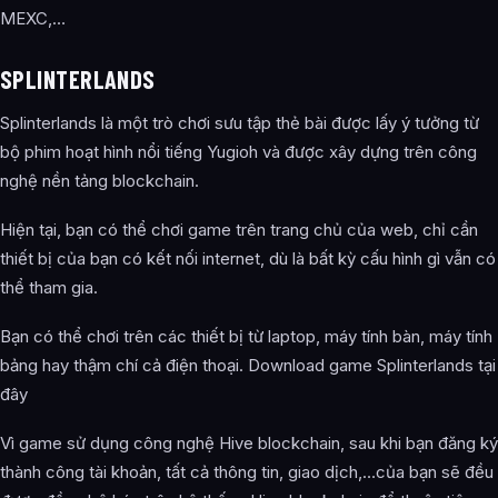
MEXC,…
SPLINTERLANDS
Splinterlands là một trò chơi sưu tập thẻ bài được lấy ý tưởng từ
bộ phim hoạt hình nổi tiếng Yugioh và được xây dựng trên công
nghệ nền tảng blockchain.
Hiện tại, bạn có thể chơi game trên trang chủ của web, chỉ cần
thiết bị của bạn có kết nối internet, dù là bất kỳ cấu hình gì vẫn có
thể tham gia.
Bạn có thể chơi trên các thiết bị từ laptop, máy tính bàn, máy tính
bảng hay thậm chí cả điện thoại. Download game Splinterlands tại
đây
Vì game sử dụng công nghệ Hive blockchain, sau khi bạn đăng ký
thành công tài khoản, tất cả thông tin, giao dịch,…của bạn sẽ đều