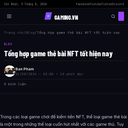
Chủ Nhật, 9 Tháng 8, 2026
Facebook
Youtube
Tiktok
Discord
GAMING.VN
Trang chủ
/
Blog
/
Tổng hợp game thẻ bài NFT tốt hiện nay
BLOG
Tổng hợp game thẻ bài NFT tốt hiện nay
Ban Pham
21/08/2024 — 03:00 • 10 phút đọc
0 bình luận
Trong các loại game chơi để kiếm tiền NFT, thể loại game thẻ bài
là một trong những thể loại cuốn hút nhất với các game thủ. Tuy