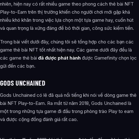
nhiên, hiện nay có rất nhiều game theo phong cách thẻ bài NFT
Play-to-Earn trên thị trường khiến cho người chơi mới gặp khá
nhiều khó khăn trong việc lựa chọn một tựa game hay, cuốn hút
và quan trọng là xứng đáng để bỏ thời gian, công sức kiếm tiền.
Trong bài viết dưới đây, chúng tôi sẽ tổng hợp cho các bạn các
game thẻ bài NFT tốt nhất hiện nay. Các game dưới đây đều là
các game thẻ bài
đã được phát hành
được Gamefinity chọn lọc
gửi đến các bạn.
GODS UNCHAINED
Gods Unchained có lẽ đã quá nổi tiếng khi nói về dòng game thẻ
bài NFT Play-to-Earn. Ra mắt từ năm 2018, Gods Unchained là
một trong những tựa game đi đầu trong phòng trào Play to earn
và được cộng đồng đánh giá rất cao.