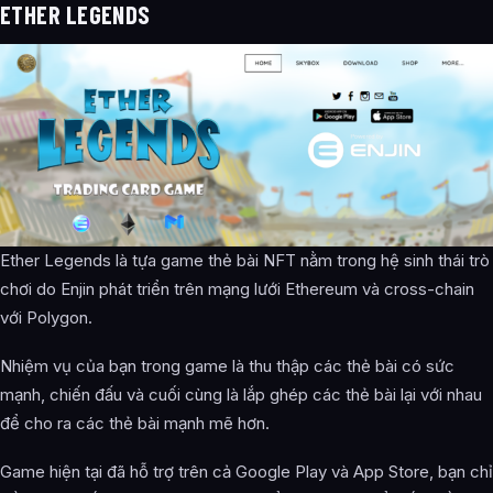
ETHER LEGENDS
Ether Legends là tựa game thẻ bài NFT nằm trong hệ sinh thái trò
chơi do Enjin phát triển trên mạng lưới Ethereum và cross-chain
với Polygon.
Nhiệm vụ của bạn trong game là thu thập các thẻ bài có sức
mạnh, chiến đấu và cuối cùng là lắp ghép các thẻ bài lại với nhau
để cho ra các thẻ bài mạnh mẽ hơn.
Game hiện tại đã hỗ trợ trên cả Google Play và App Store, bạn chỉ