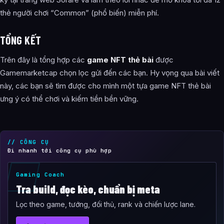
thẻ người chơi “Common” (phổ biến) miễn phí.
TỔNG KẾT
Trên đây là tổng hợp các
game NFT thẻ bài
được
Gamemarketcap chọn lọc gửi đến các bạn. Hy vọng qua bài viết
này, các bạn sẽ tìm được cho mình một tựa game NFT thẻ bài
ưng ý có thể chơi và kiếm tiền bền vững.
// CÔNG CỤ
Đi nhanh tới công cụ phù hợp
Gaming Coach
Tra build, đọc kèo, chuẩn bị meta
Lọc theo game, tướng, đối thủ, rank và chiến lược lane.