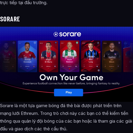
trực tiếp tại đấu trường.
SORARE
Sorare là một tựa game bóng đá thẻ bài được phát triển trên
mạng lưới Ethreum. Trong trò chơi này các bạn có thể kiếm tiền
thông qua quản lý đội bóng của các bạn hoặc là tham gia các giải
đấu và giao dịch các thẻ cầu thủ.