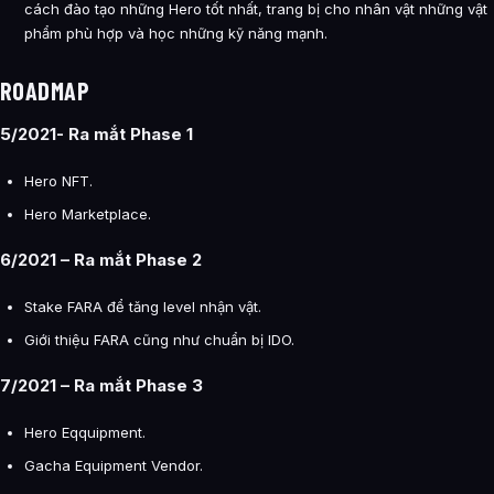
cách đào tạo những Hero tốt nhất, trang bị cho nhân vật những vật
phẩm phù hợp và học những kỹ năng mạnh.
ROADMAP
5/2021- Ra mắt Phase 1
Hero NFT.
Hero Marketplace.
6/2021 – Ra mắt Phase 2
Stake FARA để tăng level nhận vật.
Giới thiệu FARA cũng như chuẩn bị IDO.
7/2021 – Ra mắt Phase 3
Hero Eqquipment.
Gacha Equipment Vendor.