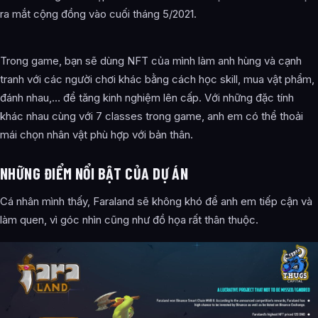
ra mắt cộng đồng vào cuối tháng 5/2021.
Trong game, bạn sẽ dùng NFT của mình làm anh hùng và cạnh
tranh với các người chơi khác bằng cách học skill, mua vật phẩm,
đánh nhau,… để tăng kinh nghiệm lên cấp. Với những đặc tính
khác nhau cùng với 7 classes trong game, anh em có thể thoải
mái chọn nhân vật phù hợp với bản thân.
NHỮNG ĐIỂM NỔI BẬT CỦA DỰ ÁN
Cá nhân mình thấy, Faraland sẽ không khó để anh em tiếp cận và
làm quen, vì góc nhìn cũng như đồ họa rất thân thuộc.