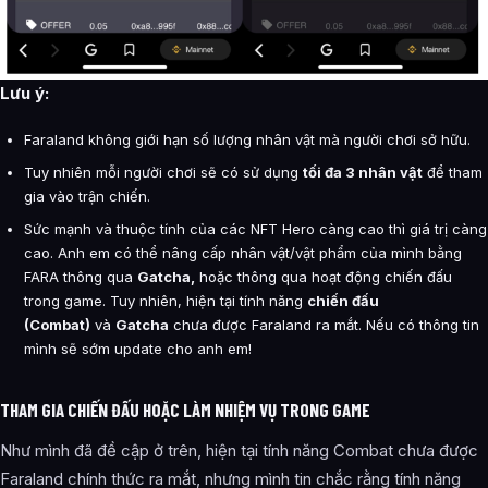
Lưu ý:
Faraland không giới hạn số lượng nhân vật mà người chơi sở hữu.
Tuy nhiên mỗi người chơi sẽ có sử dụng
tối đa 3 nhân vật
để tham
gia vào trận chiến.
Sức mạnh và thuộc tính của các NFT Hero càng cao thì giá trị càng
cao. Anh em có thể nâng cấp nhân vật/vật phẩm của mình bằng
FARA thông qua
Gatcha,
hoặc thông qua hoạt động chiến đấu
trong game. Tuy nhiên, hiện tại tính năng
chiến đấu
(Combat)
và
Gatcha
chưa được Faraland ra mắt. Nếu có thông tin
mình sẽ sớm update cho anh em!
THAM GIA CHIẾN ĐẤU HOẶC LÀM NHIỆM VỤ TRONG GAME
Như mình đã đề cập ở trên, hiện tại tính năng Combat chưa được
Faraland chính thức ra mắt, nhưng mình tin chắc rằng tính năng