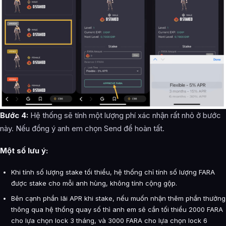
Bước 4:
Hệ thống sẽ tính một lượng phí xác nhận rất nhỏ ở bước
này. Nếu đồng ý anh em chọn Send để hoàn tất.
Một số lưu ý:
Khi tính số lượng stake tối thiểu, hệ thống chỉ tính số lượng FARA
được stake cho mỗi anh hùng, không tính cộng gộp.
Bên cạnh phần lãi APR khi stake, nếu muốn nhận thêm phần thưởng
thông qua hệ thống quay số thì anh em sẽ cần tối thiểu 2000 FARA
cho lựa chọn lock 3 tháng, và 3000 FARA cho lựa chọn lock 6