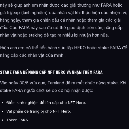
này sẽ giúp anh em nhận được các giải thưởng như FARA hoặc
giá trị/exp (kinh nghiệm) của nhân vật khi thực hiện các nhiệm vụ
hàng ngày, tham gia chiến đấu cá nhân hoặc tham gia các giải
đấu. Các FARA này sau đó có thể giao dịch trên sàn, nâng cấp
nhân vật hoặc staking để tạo ra nhiều lợi nhuận hơn nữa.
Hiện anh em có thể tiến hành sưu tập HERO hoặc stake FARA để
nâng cấp các nhân vật của mình .
STAKE FARA ĐỂ NÂNG CẤP NFT HERO VÀ NHẬN THÊM FARA
Vào ngày 30/6 vừa qua, Faraland đã ra mắt chức năng stake. Khi
stake FARA người chơi sẽ có cơ hội nhận được:
Điểm kinh nghiệm để lên cấp cho NFT Hero.
Vật phẩm để trang bị cho NFT Hero.
Token FARA.