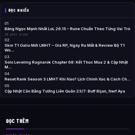
ĐỌC NHIỀU
01
Bảng Ngọc Mạnh Nhất LoL 26.15 – Rune Chuẩn Theo Từng Vai Trò
28 phút trước
02
Skin T1 Galio Mới LMHT – Giá RP, Ngày Ra Mắt & Review Bộ T1
Wo…
03
Solo Leveling Ragnarok Chapter 68: Kết Thúc Mùa 2 & Cập Nhật
M…
04
Reset Rank Season 3 LMHT Khi Nào? Lịch Chính Xác & Cách Ch…
05
Cập Nhật Cân Bằng Tướng Liên Quân 23/7: Buff Bijan, Nerf Aya
ĐỌC THÊM