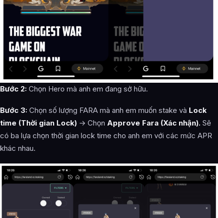
Bước 2:
Chọn Hero mà anh em đang sở hữu.
Bước 3:
Chọn số lượng FARA mà anh em muốn stake và
Lock
time (Thời gian Lock)
→ Chọn
Approve Fara (Xác nhận).
Sẽ
có ba lựa chọn thời gian lock time cho anh em với các mức APR
khác nhau.