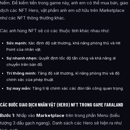
hiếm. Để kiếm tiền trong game này, anh em có thể mua bán, giao
dịch các NFT Hero, vật phẩm anh em sở hữu trên Marketplace
như các NFT thông thường khác.
Các anh hùng NFT sẽ có các thuộc tính khác nhau như:
Sức mạnh:
Xác định độ sát thương, khả năng phòng thủ và Hit
Point của nhân vật.
Sự nhanh nhẹn:
Quyết định tốc độ tấn công và khả năng di
chuyển trên bản đồ.
Trí thông minh:
Tăng độ sát thương, kĩ năng phòng thủ và độ
chính xác của phép thuật.
Sự may mắn:
Tăng tỉ lệ chính xác các đòn tấn công quan trọng.
CÁC BƯỚC GIAO DỊCH NHÂN VẬT (HERO) NFT TRONG GAME FARALAND
Bước 1:
Nhấp vào
Marketplace
trên trong phần Menu (biểu
tượng 3 dấu gạch ngang). Danh sách các Hero sẽ hiện ra như