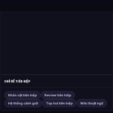
CHỦ ĐỀ TIÊN HIỆP
Nhân vật tiên hiệp
Review tiên hiệp
Hệ thống cảnh giới
Top list tiên hiệp
Wiki thuật ngữ