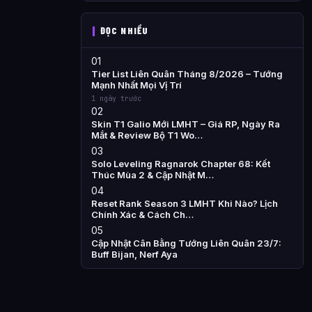
ĐỌC NHIỀU
01
Tier List Liên Quân Tháng 8/2026 – Tướng
Mạnh Nhất Mọi Vị Trí
1 ngày trước
02
Skin T1 Galio Mới LMHT – Giá RP, Ngày Ra
Mắt & Review Bộ T1 Wo…
03
Solo Leveling Ragnarok Chapter 68: Kết
Thúc Mùa 2 & Cập Nhật M…
04
Reset Rank Season 3 LMHT Khi Nào? Lịch
Chính Xác & Cách Ch…
05
Cập Nhật Cân Bằng Tướng Liên Quân 23/7:
Buff Bijan, Nerf Aya