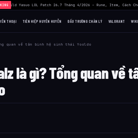
›
Build Yasuo LOL Patch 26.7 Tháng 4/2026 – Rune, Item, Cách Ch
KING
YỀN THOẠI
TIÊN HIỆP HUYỀN HUYỄN
ĐẤU TRƯỜNG CHÂN LÝ
VALORANT
WIK
ng quan về tân binh hệ sinh thái Yooldo
lz là gì? Tổng quan về t
o