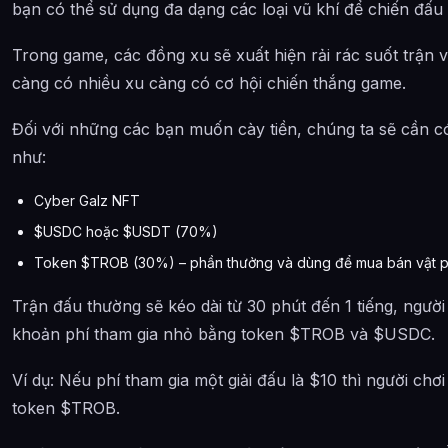
bạn có thể sử dụng đa dạng các loại vũ khí để chiến đấu
Trong game, các đồng xu sẽ xuất hiện rải rác suốt trận
càng có nhiều xu càng có cơ hội chiến thắng game.
Đối với những các bạn muốn cày tiền, chúng ta sẽ cần có
như:
Cyber Galz NFT
$USDC hoặc $USDT (70%)
Token $TROB (30%) – phần thưởng và dùng để mua bán vật p
Trận đấu thường sẽ kéo dài từ 30 phút đến 1 tiếng, ngườ
khoản phí tham gia nhỏ bằng token $TROB và $USDC.
Ví dụ: Nếu phí tham gia một giải đấu là $10 thì người chơ
token $TROB.