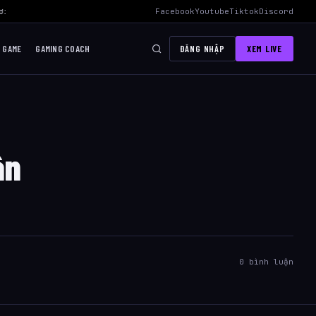
ơi Mid Hiệu Quả Nhất
›
AWC 2026 Liên Quân Mobile – Lịch Thi Đấu, Đ
Facebook
Youtube
Tiktok
Discord
I GAME
GAMING COACH
ĐĂNG NHẬP
XEM LIVE
ân
0 bình luận