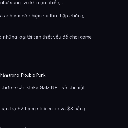
 như súng, vũ khí cận chiến,…
 và anh em có nhiệm vụ thu thập chúng,
 những loại tài sản thiết yếu để chơi game
hẩm trong Trouble Punk
i chơi sẽ cần stake Galz NFT và chi một
i cần trả $7 bằng stablecoin và $3 bằng