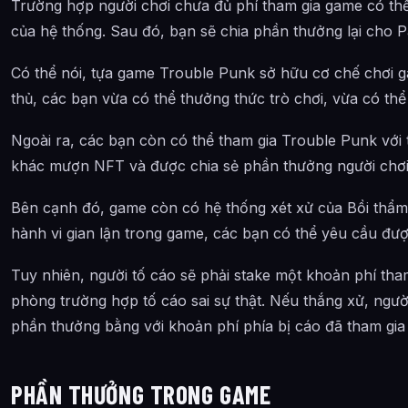
Trường hợp người chơi chưa đủ phí tham gia game có th
của hệ thống. Sau đó, bạn sẽ chia phần thưởng lại cho P
Có thể nói, tựa game Trouble Punk sở hữu cơ chế chơi 
thủ, các bạn vừa có thể thưởng thức trò chơi, vừa có thể
Ngoài ra, các bạn còn có thể tham gia Trouble Punk với t
khác mượn NFT và được chia sẻ phần thưởng người chơi
Bên cạnh đó, game còn có hệ thống xét xử của Bồi thẩm
hành vi gian lận trong game, các bạn có thể yêu cầu đượ
Tuy nhiên, người tố cáo sẽ phải stake một khoản phí th
phòng trường hợp tố cáo sai sự thật. Nếu thắng xử, ngườ
phần thưởng bằng với khoản phí phía bị cáo đã tham gia 
PHẦN THƯỞNG TRONG GAME