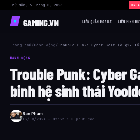
Thứ Năm, 6 Tháng 8, 2026
BREA
GAMING.VN
LIÊN QUÂN MOBILE
LIÊN MINH HU
Trang chủ
/
Hành động
/
Trouble Punk: Cyber Galz là gì? Tổ
HÀNH ĐỘNG
Trouble Punk: Cyber Ga
binh hệ sinh thái Yoold
Ban Pham
13/08/2024 — 07:32 • 8 phút đọc