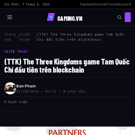
Chủ Nhật, 9 Tháng 8, 2026
Facebook
Youtube
Tiktok
Discord
GAMING.VN
Trang
Chiến
(TTK) The Three Kingdoms game Tam Quốc
/
/
chủ
thuật
Chí đầu tiên trên blockchain
CHIẾN THUẬT
(TTK) The Three Kingdoms game Tam Quốc
Chí đầu tiên trên blockchain
Ban Pham
21/08/2024 — 04:11 • 8 phút đọc
0 bình luận