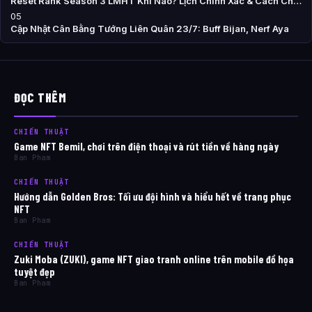
Reset Rank Season 3 LMHT Khi Nào? Lịch Chính Xác & Cách Ch…
05
Cập Nhật Cân Bằng Tướng Liên Quân 23/7: Buff Bijan, Nerf Aya
ĐỌC THÊM
CHIẾN THUẬT
Game NFT Bemil, chơi trên điện thoại và rút tiền về hàng ngày
Ban Pham
CHIẾN THUẬT
Hướng dẫn Golden Bros: Tối ưu đội hình và hiểu hết về trang phục
NFT
Ban Pham
CHIẾN THUẬT
Zuki Moba (ZUKI), game NFT giao tranh online trên mobile đồ họa
tuyệt đẹp
Ban Pham