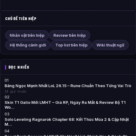
CHỦ ĐỀ TIÊN HIỆP
Nhân vật tiên hiệp
Review tiên hiệp
Hệ thống cảnh giới
Top list tiên hiệp
Wiki thuật ngữ
ĐỌC NHIỀU
01
Bảng Ngọc Mạnh Nhất LoL 26.15 – Rune Chuẩn Theo Từng Vai Trò
18 giờ trước
02
Skin T1 Galio Mới LMHT – Giá RP, Ngày Ra Mắt & Review Bộ T1
Wo…
03
Solo Leveling Ragnarok Chapter 68: Kết Thúc Mùa 2 & Cập Nhật
M…
04