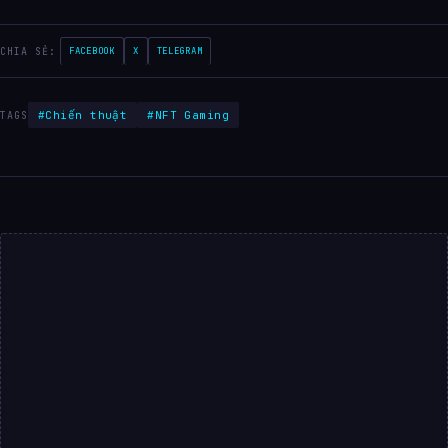
CHIA SẺ:
FACEBOOK
X
TELEGRAM
#Chiến thuật
#NFT Gaming
TAGS