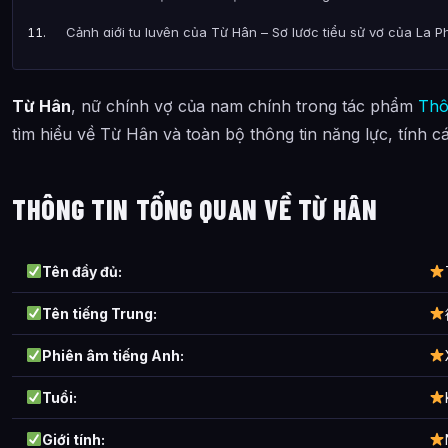
Cảnh giới tu luyện của Từ Hân – Sơ lược tiểu sử vợ của La 
Thông tin về Từ Hân – Sơ lược tiểu sử vợ của La Phong được
Từ Hân
, nữ chính vợ của nam chính trong tác phẩm
Thô
tìm hiểu về Từ Hân và toàn bộ thông tin năng lực, tính c
THÔNG TIN TỔNG QUAN VỀ TỪ HÂN
Tên đầy đủ:
Tên tiếng Trung:
Phiên âm tiếng Anh:
Tuổi:
Giới tính: