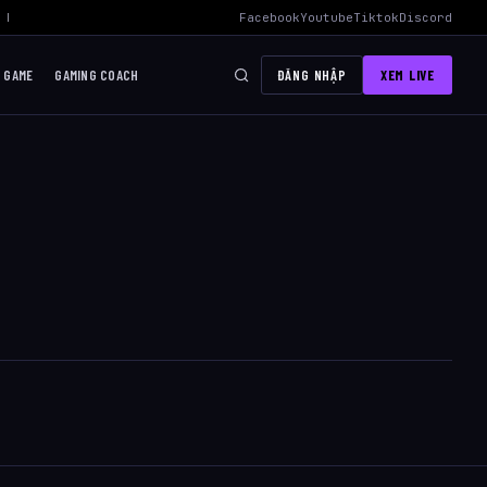
Nhất
›
AWC 2026 Liên Quân Mobile – Lịch Thi Đấu, Đội Tuyển Việt N
Facebook
Youtube
Tiktok
Discord
I GAME
GAMING COACH
ĐĂNG NHẬP
XEM LIVE