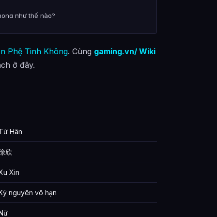
Phong như thế nào?
 tổng hợp từ đâu?
n Phệ Tinh Không
. Cùng
gaming.vn/ Wiki
ách ở đây.
Từ Hân
徐欣
Xu Xin
Kỷ nguyên vô hạn
Nữ