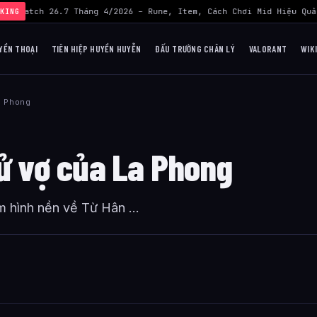
OL Patch 26.7 Tháng 4/2026 – Rune, Item, Cách Chơi Mid Hiệu Quả 
KING
YỀN THOẠI
TIÊN HIỆP HUYỀN HUYỄN
ĐẤU TRƯỜNG CHÂN LÝ
VALORANT
WIK
 Phong
sử vợ của La Phong
 hình nền về Từ Hân ...