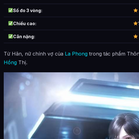
Số đo 3 vòng:
Chiều cao:
Cân nặng:
Từ Hân, nữ chính vợ của
La Phong
trong tác phẩm Thôn
Hồng
Thị.