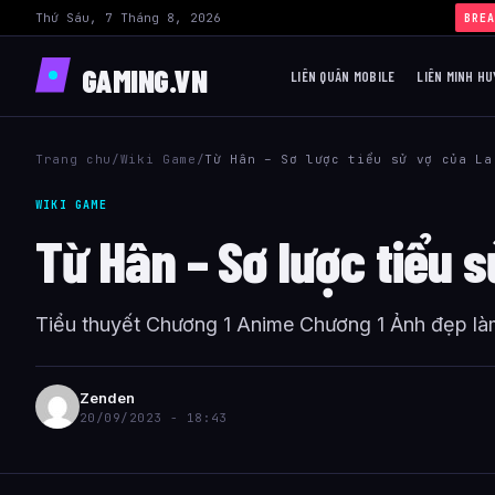
Thứ Sáu, 7 Tháng 8, 2026
›
Build Yasuo L
BREA
GAMING.VN
LIÊN QUÂN MOBILE
LIÊN MINH HU
Trang chu
/
Wiki Game
/
Từ Hân – Sơ lược tiểu sử vợ của La
WIKI GAME
Từ Hân – Sơ lược tiểu 
Tiểu thuyết Chương 1 Anime Chương 1 Ảnh đẹp làm
Zenden
20/09/2023 - 18:43