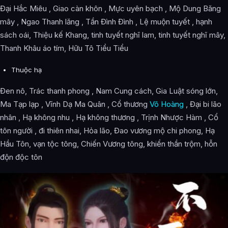
Đại Hắc Miêu , Giao càn khôn , Mực uyên bạch , Mộ Dung Băng
mây , Ngao Thanh lăng , Tần Đình Đình , Lệ muộn tuyết , hạnh
sách oái, Thiệu kế Khang, tinh tuyết nghĩ lam, tinh tuyết nghĩ mây,
Thanh Khâu áo tím, Hữu Tô Tiểu Tiểu
Thuộc hạ
Đen nô, Trác thanh phong , Nam Cung cách, Gia Luật sóng lớn,
Ma Tạp lạp , Vĩnh Dạ Ma Quân , Cổ thương
Võ Hoàng
, Đại bi lão
nhân , Hạ không nhu , Hạ không thương , Trịnh Nhược Hàm , Cổ
tôn người , đi thiên nhai, Hỏa lão, Đao vương mộ chi phong, Hạ
Hầu Tôn, vạn tộc tông, Chiến Vương tông, khiển thần trộm, hỗn
độn độc tôn