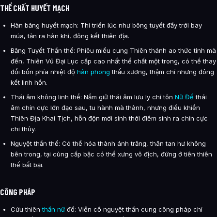
THỂ CHẤT HUYẾT MẠCH
Hàn băng huyết mạch: Thi triển lúc như bông tuyết đầy trời bay
múa, tản ra hàn khí, đông kết thiên địa.
Băng Tuyết Thần thể: Phiêu miểu cung Thiên thánh ao thức tỉnh mà
đến, Thiên Vũ Đại Lục cấp cao nhất thể chất một trong, có thể thay
đổi bốn phía nhiệt độ
hàn phong
thấu xương, thậm chí nhưng đông
kết linh hồn.
Thái âm không linh thể: Nắm giữ thái âm lưu ly chí tôn
Nữ Đế
thái
âm chín cực lớn đạo sau, tu hành mà thành, nhưng điều khiển
Thiên Địa Khai Tịch, hỗn độn mới sinh thời điểm sinh ra chín cực
chi thủy.
Nguyệt thần thể: Có thể hóa thành ánh trăng, thân tan hư không
bên trong, tại cùng cấp bậc có thể xưng vô địch, đứng ở tiên thiên
thế bất bại.
CÔNG PHÁP
Cửu thiên
thần nữ
đồ: Viễn cổ nguyệt thần cung công pháp chí