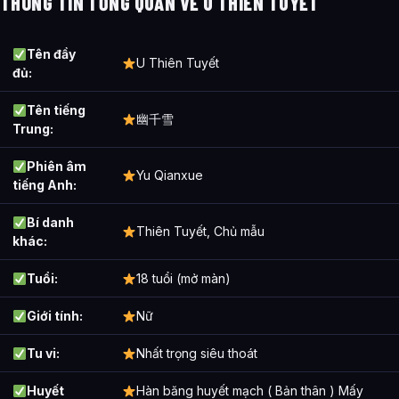
THÔNG TIN TỔNG QUAN VỀ U THIÊN TUYẾT
Ảnh đẹp làm hình nền về U Thiên Tuyết
Bài Viết Liên Quan
Tên đầy
U Thiên Tuyết
đủ:
Câu Hỏi Thường Gặp
Tên tiếng
U Thiên Tuyết – Tiểu sử, hình nền nữ chính Võ Thần Chúa
幽千雪
Trung:
Tể là ai?
Phiên âm
Cảnh giới tu luyện của U Thiên Tuyết – Tiểu sử, hình nền nữ
Yu Qianxue
tiếng Anh:
chính Võ Thần Chúa Tể như thế nào?
Thông tin về U Thiên Tuyết – Tiểu sử, hình nền nữ chính Võ
Bí danh
Thiên Tuyết, Chủ mẫu
khác:
Thần Chúa Tể được tổng hợp từ đâu?
Tuổi:
18 tuổi (mở màn)
Giới tính:
Nữ
Tu vi:
Nhất trọng siêu thoát
Huyết
Hàn băng huyết mạch ( Bản thân ) Mấy