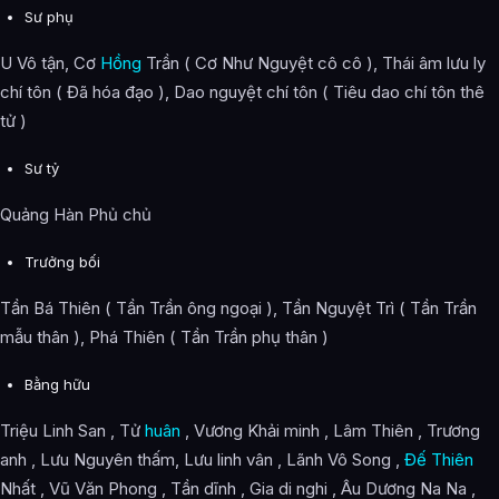
Sư phụ
U Vô tận, Cơ
Hồng
Trần ( Cơ Như Nguyệt cô cô ), Thái âm lưu ly
chí tôn ( Đã hóa đạo ), Dao nguyệt chí tôn ( Tiêu dao chí tôn thê
tử )
Sư tỷ
Quảng Hàn Phủ chủ
Trưởng bối
Tần Bá Thiên ( Tần Trần ông ngoại ), Tần Nguyệt Trì ( Tần Trần
mẫu thân ), Phá Thiên ( Tần Trần phụ thân )
Bằng hữu
Triệu Linh San , Tử
huân
, Vương Khải minh , Lâm Thiên , Trương
anh , Lưu Nguyên thấm, Lưu linh vân , Lãnh Vô Song ,
Đế Thiên
Nhất , Vũ Văn Phong , Tần dĩnh , Gia di nghi , Âu Dương Na Na ,