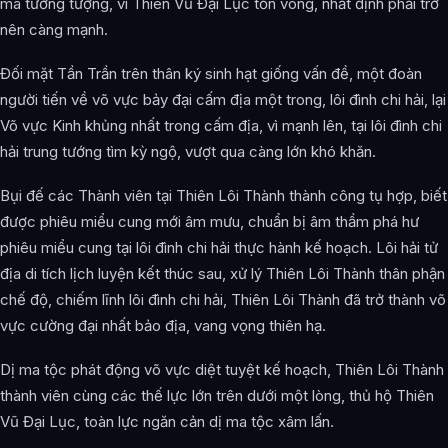
mà tưởng tượng, vì Thiên Vũ Đại Lục tồn vong, nhất định phải trở
nên càng mạnh.
Đối mặt Tần Trần trên thân ký sinh hạt giống vấn đề, một đoàn
người tiến về võ vực bảy đại cấm địa một trong, lôi đình chi hải, lại
Võ vực Kinh khủng nhất trong cấm địa, vì mạnh lên, tại lôi đình chi
hải trung tướng tìm kỳ ngộ, vượt qua càng lớn khó khăn.
Bụi đế các Thành viên tại Thiên Lôi Thành thành công tụ hợp, biết
được phiêu miểu cung mới âm mưu, chuẩn bị âm thầm phá hư
phiêu miểu cung tại lôi đình chi hải thực hành kế hoạch. Lôi hải tử
địa di tích lịch luyện kết thúc sau, xử lý Thiên Lôi Thành thân phận
chế độ, chiếm lĩnh lôi đình chi hải, Thiên Lôi Thành đã trở thành võ
vực cường đại nhất bảo địa, vang vọng thiên hạ.
Dị ma tộc phát động võ vực diệt tuyệt kế hoạch, Thiên Lôi Thành
thành viên cùng các thế lực lớn trên dưới một lòng, thủ hộ Thiên
Vũ Đại Lục, toàn lực ngăn cản dị ma tộc xâm lấn.