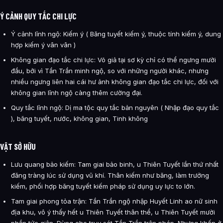
Ý CẢNH QUY TẮC CHI LỰC
Ý cảnh lĩnh ngộ: Kiếm ý ( Băng tuyết kiếm ý, thuộc tính kiếm ý, dung
hợp kiếm ý vân vân )
Không gian đạo tắc chi lực: Võ giả tại sơ kỳ chỉ có thể ngưng mười
đầu, bởi vì Tần Trần minh ngộ, so với những người khác, nhưng
nhiều ngưng liên hai cái hư ảnh không gian đạo tắc chi lực, đối với
không gian lĩnh ngộ càng thêm cường đại.
Quy tắc lĩnh ngộ: Dị ma tộc quy tắc bản nguyên ( Nhập đạo quy tắc
), băng tuyết, nước, không gian, Tinh không
VẬT SỞ HỮU
Lưu quang bảo kiếm: Tam giai bảo binh, u Thiên Tuyết lần thứ nhất
đăng tràng lúc sử dụng vũ khí. Thân kiếm như băng, làm trưởng
kiếm, phối hợp băng tuyết kiếm pháp sử dụng uy lực to lớn.
Tam giai phong tỏa trận: Tần Trần ngộ nhập Huyết Linh ao nữ sinh
địa khu, vô ý thấy hết u Thiên Tuyết thân thể, u Thiên Tuyết mười