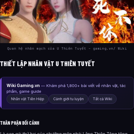
Quan hệ nhân mạch của U Thiên Tuyết – gaming.vn/ Wiki
THIẾT LẬP NHÂN VẬT U THIÊN TUYẾT
Wiki Gaming.vn
— Khám phá 1,800+ bài viết về nhân vật, tác
phẩm, game guide
Nhân vật Tiên Hiệp
Cảnh giới tu luyện
Tất cả Wiki
THÂN PHẬN BỐI CẢNH
Là con gái thứ hai của chưởng môn phái Lăng Thiên Tông tông