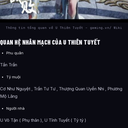
Thông tin tổng quan về U Thiên Tuyết – gaming.vn/ Wiki
QUAN HỆ NHÂN MẠCH CỦA U THIÊN TUYẾT
Phu quân
Tần Trần
Tỷ muội
Cơ Như Nguyệt , Trần Tư Tư , Thượng Quan Uyển Nhi , Phương
Mộ Lăng
Người nhà
U Vô Tận ( Phụ thân ), U Tĩnh Tuyết ( Tỷ tỷ )