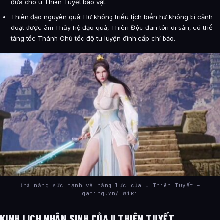
đưa cho u Thiên Tuyết bảo vật.
Thiên đạo nguyên quả: Hư không triều tịch biển hư không bí cảnh
đoạt được âm Thủy hệ đạo quả, Thiên Độc đan tôn di sản, có thể
tăng tốc Thánh Chủ tốc độ tu luyện đỉnh cấp chí bảo.
Khả năng sức mạnh và năng lực của U Thiên Tuyết –
gaming.vn/ Wiki
KINH LỊCH NHÂN SINH CỦA U THIÊN TUYẾT