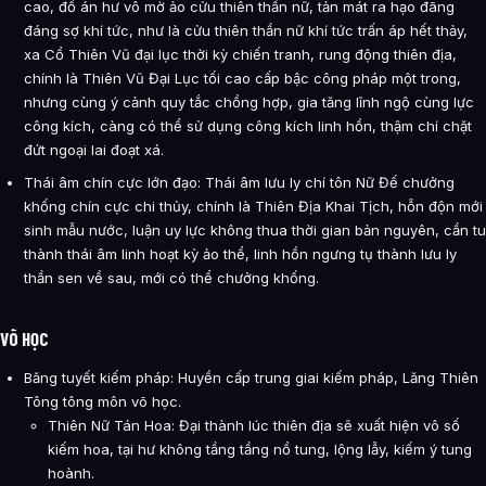
cao, đồ án hư vô mờ ảo cửu thiên thần nữ, tản mát ra hạo đãng
đáng sợ khí tức, như là cửu thiên thần nữ khí tức trấn áp hết thảy,
xa Cổ Thiên Vũ đại lục thời kỳ chiến tranh, rung động thiên địa,
chính là Thiên Vũ Đại Lục tối cao cấp bậc công pháp một trong,
nhưng cùng ý cảnh quy tắc chồng hợp, gia tăng lĩnh ngộ cùng lực
công kích, càng có thể sử dụng công kích linh hồn, thậm chí chặt
đứt ngoại lai đoạt xá.
Thái âm chín cực lớn đạo: Thái âm lưu ly chí tôn Nữ Đế chưởng
khống chín cực chi thủy, chính là Thiên Địa Khai Tịch, hỗn độn mới
sinh mẫu nước, luận uy lực không thua thời gian bản nguyên, cần tu
thành thái âm linh hoạt kỳ ảo thể, linh hồn ngưng tụ thành lưu ly
thần sen về sau, mới có thể chưởng khống.
VÕ HỌC
Băng tuyết kiếm pháp: Huyền cấp trung giai kiếm pháp, Lăng Thiên
Tông tông môn võ học.
Thiên Nữ Tán Hoa: Đại thành lúc thiên địa sẽ xuất hiện vô số
kiếm hoa, tại hư không tầng tầng nổ tung, lộng lẫy, kiếm ý tung
hoành.