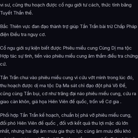
vi sư, cũng thu hoạch được cổ ngu giới tư cách, thức tỉnh băng
Tuyết Thần thể.
Bắc Thiên vực đan đạo thành trợ giúp Tần Trần bài trừ Chấp Pháp
điện Điều tra nguy cơ.
Cổ ngu giới sự kiện biết được Phiêu miểu cung Cùng Dị ma tộc
Hợp tác sự tình, tiến vào phiêu miểu cung âm thầm điều tra chứng
cứ.
Tần Trần chui vào phiêu miểu cung vì cứu vớt mình trong lúc đó,
thu hoạch được dị ma tộc Dạ Ma sát chỉ đạo đột phá Võ Đế,
cũng cùng Tần bụi, cơ như trăng đại náo phiêu miểu cung, cứu ra
giao càn khôn, giá họa Hiên Viên đế quốc, trốn về Cơ gia .
Phối hợp Tần Trần kế hoạch, chuẩn bị phá vỡ phiêu miểu cung,
đối phó Hiên Viên đế quốc , đối với kết quả thu lợi mặc dù lớn
nhất, nhưng hai đại âm mưu gia thực lực cùng âm mưu đều khó