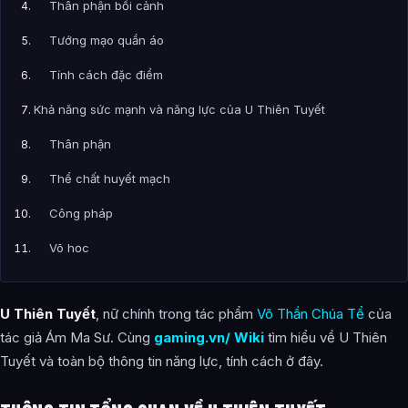
Thân phận bối cảnh
Tướng mạo quần áo
Tính cách đặc điểm
Khả năng sức mạnh và năng lực của U Thiên Tuyết
Thân phận
Thể chất huyết mạch
Công pháp
Võ học
Ý cảnh quy tắc chi lực
U Thiên Tuyết
, nữ chính trong tác phẩm
Võ Thần Chúa Tể
của
Vật sở hữu
tác giả Ám Ma Sư. Cùng
gaming.vn/ Wiki
tìm hiểu về U Thiên
Kinh lịch nhân sinh của U Thiên Tuyết
Tuyết và toàn bộ thông tin năng lực, tính cách ở đây.
Chương truyện U Thiên Tuyết xuất hiện tiêu biểu