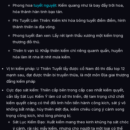
Phong hoa
tuyết nguyệt
: Kiếm quang như là bay đầy trời hoa,
hóa thành hàn tinh bạo tán.
Phi Tuyết Liên Thiên: Kiếm khí hóa bông tuyết điểm điểm, hình
thành thiên la địa võng.
Phong tuyết đan xen: Lấy rét lạnh thấu xương một kiếm trọng
thương đối thủ.
Thiên ti vạn lũ: Khắp thiên kiếm chỉ riêng quanh quẩn, huyễn
hóa làm lít nha lít nhít mưa kiếm.
Vị tri kiếm pháp: U Thiên Tuyết lấy được cổ Nam đô thi đấu top 12
mạnh sau, đạt được thần bí truyền thừa, là một môn Địa giai thượng
đẳng kiếm pháp
Cực đạo sát kiếm: Thiên cấp bên trong cấp cao nhất kiếm quyết,
cần lấy Sát Lục Kiếm Ý làm cơ sở thi triển, đệ tam trọng chữ chết
kiếm quyết càng có thể đối linh hồn tiến hành công kích, sát ý vô
khổng bất nhập, hủy thiên diệt địa, kiếm chiêu cùng ý cảnh song
trọng công kích, khó lòng phòng bị.
Sát Lục Kiếm Đạo: Xuất kiếm mang theo kinh khủng hạ sát chóc
ý cảnh, rải rác mấy kiếm, nhưng cho người ta một loại có thể