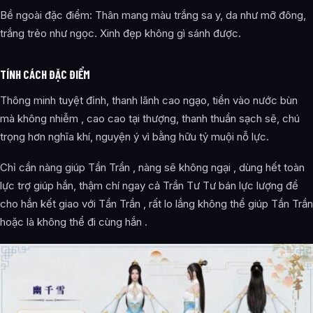
Bề ngoài đặc điểm: Thân mang màu trắng sa y, da như mỡ đông,
trắng trẻo như ngọc. Xinh đẹp không gì sánh được.
TÍNH CÁCH ĐẶC ĐIỂM
Thông minh tuyệt đỉnh, thanh lãnh cao ngạo, tiền vào nước bùn
mà không nhiễm , cao cao tại thượng, thanh thuần sạch sẽ, chú
trọng hơn nghĩa khí, nguyện ý vì bằng hữu tỷ muội nỗ lực.
Chỉ cần nàng giúp Tần Trần , nàng sẽ không ngại , dùng hết toàn
lực trợ giúp hắn, thậm chí ngay cả Trần Tư Tư bán lực lượng để
cho hắn kết giao với Tần Trần , rất lo lắng không thể giúp Tần Trần
hoặc là không thể đi cùng hắn .