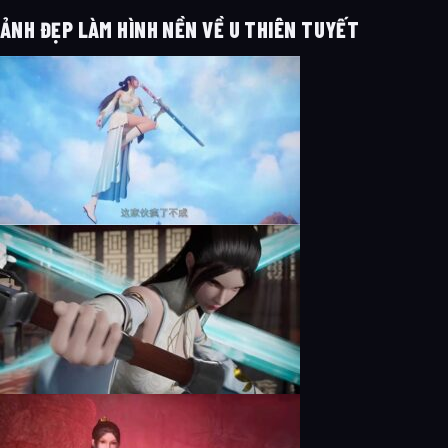
ẢNH ĐẸP LÀM HÌNH NỀN VỀ U THIÊN TUYẾT