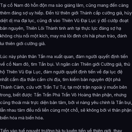
Tại cổ Nam đô hỗn độn ma sào giáng lâm, cũng mang đến càng
thêm đáng sợ uy hiếp. Đến từ thiên giới Thánh cấp cường giả, hủy
diệt dị ma đại lục, cũng đi vào Thiên Vũ Đại Lục ý đồ cướp đoạt
bản nguyên, Thiên Lôi Thành tinh anh tại thực lực đáng sợ hạ
không chịu nổi một kích, may mà lôi đình chi hải phun trào, đánh
lui thiên giới cường giả.
Lúc này phân thân Tần ma xuất quan, đám người quyết định tiến
về cổ Nam đô, tìm Tần bụi. Vì ngăn cản Thiên giới Cường giả, thủ
hộ Thiên Vũ Đại Lục, đám người quyết định tiến về đại lục đệ
nhất cấm địa thần cấm chi địa, tìm kiếm bản nguyên đột phá
Thánh Cảnh, cứu vớt Trần Tư Tư, tại một trận ngoài ý muốn bên
trong, biết được Tần Trần Phá Trần Võ Hoàng thân phận, nhưng
cũng thoải mái trực diện bản tâm, bởi vì nàng yêu chính là Tần bụi,
lẫn nhau tâm đều nối liền cùng một chỗ, sẽ không bởi vì thân phận
biến hóa mà biến hóa.
Tiến vào tuế nguyệt trường hà tu luyện tiến về thiên giới, thay