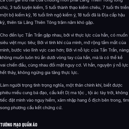
chủ, 3 tuổi luyện kiếm, 5 tuổi thành thạo kiếm chiêu, 7 tuổi thi triển
một bộ kiếm kỹ, 16 tuổi lĩnh ngộ kiếm ý, 18 tuổi đã là Địa cấp hậu
kỳ, thiên tài Lăng Thiên Tông trăm năm khó gặp.
Cho đến lục Tần Trần gặp nhau, bởi vì thực lực của hắn, có muốn
siêu việt mục tiêu; Bởi vì tính khí của mình, mở rộng tầm mắt của
mình, bước vào lĩnh vực cao hơn; Bởi vì nỗ lực của Tần Trần, nàng
không muốn luôn trú ẩn dưới vòng tay của hắn, mà là có thể kề
vai chiến đấu, cùng nhau đối mặt nguy cơ. Vì hắn, nguyện ý nỗ lực
hết thảy, không ngừng gia tăng thực lực.
Làm người trọng tình trọng nghĩa, một thân chính khí, biết được
phiêu miểu cung bá đạo, cấu kết Dị ma tộc , tội ác tày trời, không
tiếc đặt mình vào nguy hiểm, xâm nhập hang ổ địch bên trong, tìm
song phương cấu kết chứng cứ.
TƯỚNG MẠO QUẦN ÁO