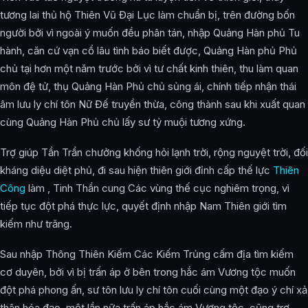
tương lai thủ hộ Thiên Vũ Đại Lục làm chuẩn bị, trên đường bốn
người bởi vì ngoài ý muốn đều phân tán, nhập Quảng Hàn phủ Tu
hành, căn cứ vạn cổ lâu tình báo biết được, Quảng Hàn phủ Phủ
chủ tại hơn một năm trước bởi vì tư chất kinh thiên, thu làm quan
môn đệ tử, thụ Quảng Hàn Phủ chủ sủng ái, chính tiếp nhận thái
âm lưu ly chí tôn Nữ Đế truyền thừa, công thành sau khi xuất quan
cùng Quảng Hàn Phủ chủ lấy sư tỷ muội tương xứng.
Trợ giúp Tần Trần chưởng khống hỏi lạnh trời, rộng nguyệt trời, đối
kháng diệu diệt phủ, đi sau hiện thiên giới đỉnh cấp thế lực
Thiên
Công
làm , Tinh Thần cung Các vùng thế cục nghiêm trọng, vì
tiếp tục đột phá thực lực, quyết định nhập Nam Thiên giới tìm
kiếm như trăng.
Sau nhập Thông Thiên Kiếm Các Kiếm Trủng cấm địa tìm kiếm
cơ duyên, bởi vì bị trấn áp ở bên trong hắc ám Vương tộc muốn
đột phá phong ấn, sư tôn lưu ly chí tôn cuối cùng một đạo ý chí xả
thân hóa đạo, một lần nữa trấn áp hắc ám Vương tộc, cũng trợ