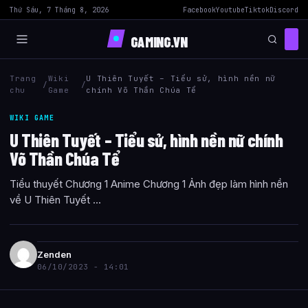
Thứ Sáu, 7 Tháng 8, 2026
Facebook
Youtube
Tiktok
Discord
GAMING.VN
Trang
Wiki
U Thiên Tuyết – Tiểu sử, hình nền nữ
/
/
chu
Game
chính Võ Thần Chúa Tể
WIKI GAME
U Thiên Tuyết – Tiểu sử, hình nền nữ chính
Võ Thần Chúa Tể
Tiểu thuyết Chương 1 Anime Chương 1 Ảnh đẹp làm hình nền
về U Thiên Tuyết ...
Zenden
06/10/2023 - 14:01