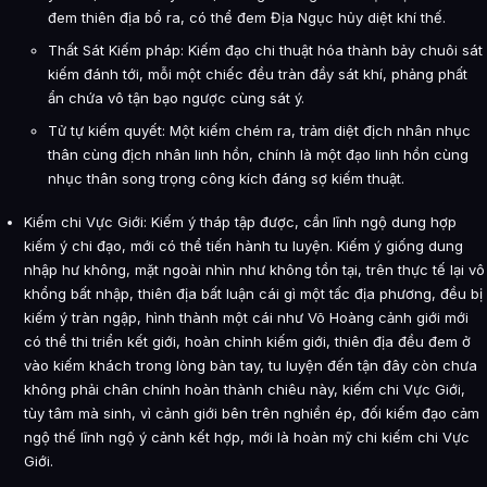
đem thiên địa bổ ra, có thể đem Địa Ngục hủy diệt khí thế.
Thất Sát Kiếm pháp: Kiếm đạo chi thuật hóa thành bảy chuôi sát
kiếm đánh tới, mỗi một chiếc đều tràn đầy sát khí, phảng phất
ẩn chứa vô tận bạo ngược cùng sát ý.
Tử tự kiếm quyết: Một kiếm chém ra, trảm diệt địch nhân nhục
thân cùng địch nhân linh hồn, chính là một đạo linh hồn cùng
nhục thân song trọng công kích đáng sợ kiếm thuật.
Kiếm chi Vực Giới: Kiếm ý tháp tập được, cần lĩnh ngộ dung hợp
kiếm ý chi đạo, mới có thể tiến hành tu luyện. Kiếm ý giống dung
nhập hư không, mặt ngoài nhìn như không tồn tại, trên thực tế lại vô
khổng bất nhập, thiên địa bất luận cái gì một tấc địa phương, đều bị
kiếm ý tràn ngập, hình thành một cái như Võ Hoàng cảnh giới mới
có thể thi triển kết giới, hoàn chỉnh kiếm giới, thiên địa đều đem ở
vào kiếm khách trong lòng bàn tay, tu luyện đến tận đây còn chưa
không phải chân chính hoàn thành chiêu này, kiếm chi Vực Giới,
tùy tâm mà sinh, vì cảnh giới bên trên nghiền ép, đối kiếm đạo cảm
ngộ thế lĩnh ngộ ý cảnh kết hợp, mới là hoàn mỹ chi kiếm chi Vực
Giới.