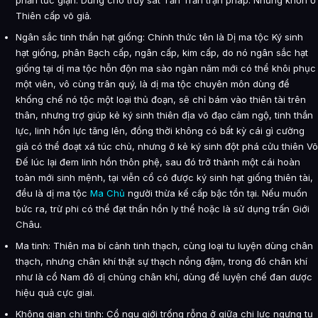
phần tức giận. Dùng cho truy sát Tần Trần trận pháp. Nhưng khốn ở
Thiên cấp võ giả.
Ngân sắc tinh thần hạt giống: Chính thức tên là Dị ma tộc Ký sinh
hạt giống, phân Bạch cấp, ngân cấp, kim cấp, do nó ngân sắc hạt
giống tại dị ma tộc hỗn độn ma sào ngàn năm mới có thể khôi phục
một viên, vô cùng trân quý, là dị ma tộc chuyên môn dùng để
khống chế nó tộc một loại thủ đoạn, sẽ chỉ bám vào thiên tài trên
thân, nhưng trợ giúp kẻ ký sinh thiên địa võ đạo cảm ngộ, tinh thần
lực, linh hồn lực tăng lên, đồng thời không có bất kỳ cái gì cường
giả có thể đoạt xá túc chủ, nhưng ở kẻ ký sinh đột phá cửu thiên Võ
Đế lúc lại đem linh hồn thôn phệ, sau đó trở thành một cái hoàn
toàn mới sinh mệnh, tại viễn cổ có được ký sinh hạt giống thiên tài,
đều là dị ma tộc
Ma Chủ
người thừa kế cấp bậc tồn tại. Nếu muốn
bức ra, trừ phi có thể đạt thần hồn ly thể hoặc là sử dụng trấn Giới
Châu.
Ma tinh: Thiên ma bí cảnh tinh thạch, cùng loại tu luyện dùng chân
thạch, nhưng chân khí thật sự thạch nồng đậm, trong đó chân khí
như là cổ Nam đô dị chủng chân khí, dùng để luyện chế đan dược
hiệu quả cực giai.
Không gian chi tinh: Cổ ngu giới trống rỗng ở giữa chi lực ngưng tụ