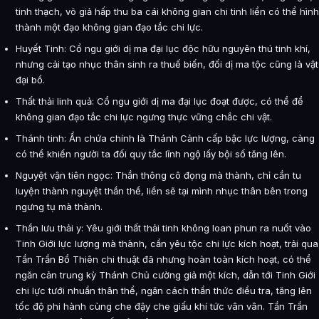
tinh thạch, võ giả hấp thu ba cái không gian chi tinh liền có thể hình
thành một đạo không gian đạo tắc chi lực.
Huyết Tinh: Cổ ngu giới dị ma đại lục độc hữu nguyên thú tinh khí,
nhưng cải tạo nhục thân sinh ra thuế biến, đối dị ma tộc cũng là vật
đại bổ.
Thất thải linh quả: Cổ ngu giới dị ma đại lục đoạt được, có thể để
không gian đạo tắc chi lực ngưng thực vững chắc chi vật.
Thánh tinh: Ẩn chứa chính là Thánh Cảnh cấp bậc lực lượng, càng
có thể khiến người ta đối quy tắc lĩnh ngộ lấy bội số tăng lên.
Nguyệt vận tiên ngọc: Thần thông cô đọng mà thành, chỉ cần tu
luyện thành nguyệt thần thể, liền sẽ tại mình nhục thân bên trong
ngưng tụ mà thành.
Thần lưu thải y: Yêu giới thất thải tinh không loan phun ra nuốt vào
Tinh Giới lực lượng mà thành, cần yêu tộc chi lực kích hoạt, trải qua
Tần Trần Bổ Thiên chi thuật đã nhưng hoàn toàn kích hoạt, có thể
ngăn cản trung kỳ Thánh Chủ cường giả một kích, dẫn tới Tinh Giới
chi lực tưới nhuần thân thể, ngăn cách thần thức điều tra, tăng lên
tốc độ phi hành cùng che đậy che giấu khí tức vân vân. Tần Trần