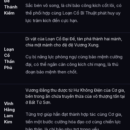
Đế
Sắc bén vô song, là chí bảo công kích cốt lõi, có
Thánh
thể phối hợp cùng Loạn Cổ Bí Thuật phát huy uy
Kiếm
lực trảm kích đến cực hạn.
Di vật của Loạn Cổ Đại Đế, tàn phá thành hai mảnh,
chia một mảnh cho đệ đệ Vương Xung.
Loạn
Cổ
Cụ bị năng lực phòng ngự cùng bảo mệnh cường
Thần
đại, có thể ngăn cản công kích chí mạng, là thủ
Phù
đoạn bảo mệnh then chốt.
Vương Đằng thu được từ Hư Không Điện của Cơ gia,
bên trong ẩn chứa truyền thừa của vô thượng tồn tại
ở Bất Tử Sơn.
Vĩnh
Hằng
Từng trợ giúp hắn đạt thành hợp tác cùng Cơ gia,
Lam
tiến một bước cường hóa đạo cơ cùng chiến lực
Kim
bản thân, là chí bảo phụ trợ trọng yếu.