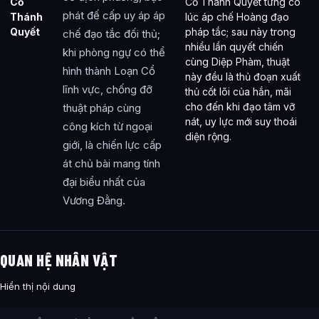
Cổ
Cổ Thánh Quyết từng có
phát đế cấp uy áp áp
Thánh
lúc áp chế Hoàng đạo
Quyết
pháp tắc; sau này trong
chế đạo tắc đối thủ;
nhiều lần quyết chiến
khi phòng ngự có thể
cùng Diệp Phàm, thuật
hình thành Loạn Cổ
này đều là thủ đoạn xuất
lĩnh vực, chống đỡ
thủ cốt lõi của hắn, mãi
cho đến khi đạo tâm vỡ
thuật pháp cùng
nát, uy lực mới suy thoái
công kích từ ngoại
diện rộng.
giới, là chiến lực cấp
át chủ bài mang tính
đại biểu nhất của
Vương Đằng.
QUAN HỆ NHÂN VẬT
Hiển thị nội dung