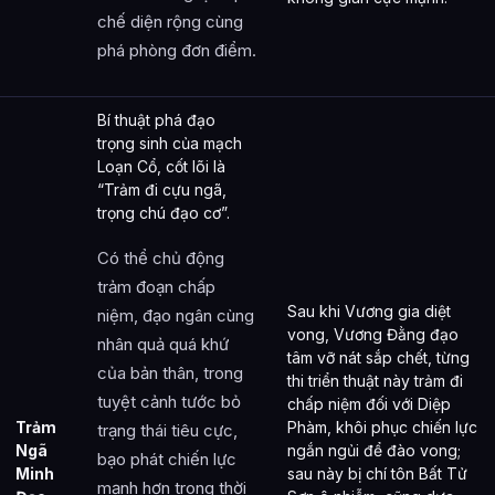
chế diện rộng cùng
phá phòng đơn điểm.
Bí thuật phá đạo
trọng sinh của mạch
Loạn Cổ, cốt lõi là
“Trảm đi cựu ngã,
trọng chú đạo cơ”.
Có thể chủ động
trảm đoạn chấp
Sau khi Vương gia diệt
niệm, đạo ngân cùng
vong, Vương Đằng đạo
nhân quả quá khứ
tâm vỡ nát sắp chết, từng
của bản thân, trong
thi triển thuật này trảm đi
tuyệt cảnh tước bỏ
chấp niệm đối với Diệp
Trảm
Phàm, khôi phục chiến lực
trạng thái tiêu cực,
Ngã
ngắn ngủi để đào vong;
bạo phát chiến lực
Minh
sau này bị chí tôn Bất Tử
mạnh hơn trong thời