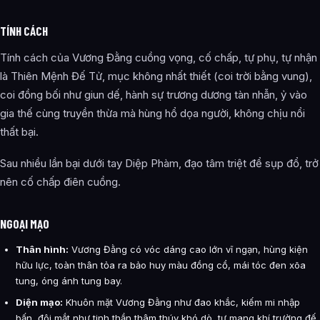
TÍNH CÁCH
Tính cách của Vương Đằng cuồng vọng, cố chấp, tự phụ, tự nhận
là Thiên Mệnh Đế Tử, mục không nhất thiết (coi trời bằng vung),
coi đồng bối như giun dế, hành sự trương dương tàn nhẫn, ỷ vào
gia thế cùng truyền thừa mà hùng hổ dọa người, không chịu nổi
thất bại.
Sau nhiều lần bại dưới tay Diệp Phàm, đạo tâm triệt để sụp đổ, trở
nên cố chấp điên cuồng.
NGOẠI MẠO
Thân hình:
Vương Đằng có vóc dáng cao lớn vĩ ngạn, hùng kiện
hữu lực, toàn thân tỏa ra bảo huy màu đồng cổ, mái tóc đen xõa
tung, óng ánh tung bay.
Diện mạo:
Khuôn mặt Vương Đằng như đao khắc, kiếm mi nhập
bấn, đôi mắt như tinh thần thâm thúy khó dò, tự mang khí trường đế