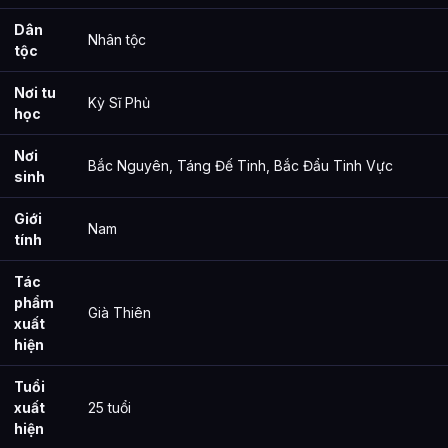
Dân
Nhân tộc
tộc
Nơi tu
Kỳ Sĩ Phủ
học
Nơi
Bắc Nguyên, Táng Đế Tinh, Bắc Đẩu Tinh Vực
sinh
Giới
Nam
tính
Tác
phẩm
Già Thiên
xuất
hiện
Tuổi
xuất
25 tuổi
hiện