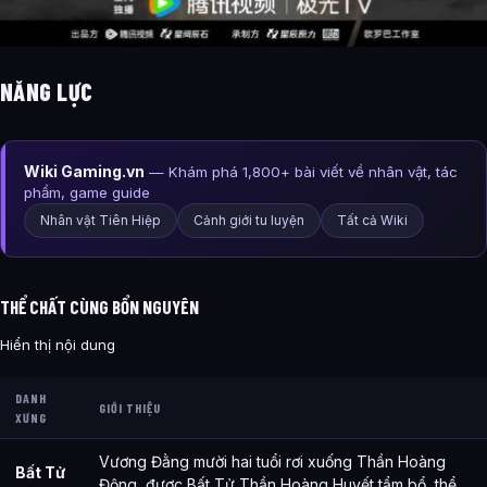
NĂNG LỰC
Wiki Gaming.vn
— Khám phá 1,800+ bài viết về nhân vật, tác
phẩm, game guide
Nhân vật Tiên Hiệp
Cảnh giới tu luyện
Tất cả Wiki
THỂ CHẤT CÙNG BỔN NGUYÊN
Hiển thị nội dung
DANH
GIỚI THIỆU
XƯNG
Vương Đằng mười hai tuổi rơi xuống Thần Hoàng
Bất Tử
Động, được Bất Tử Thần Hoàng Huyết tẩm bổ, thể