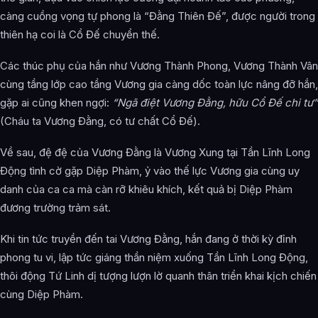
càng cuồng vọng tự phong là “Đằng Thiên Đế”, được người trong
thiên hạ coi là Cổ Đế chuyển thế.
Các thúc phụ của hắn như Vương Thành Phong, Vương Thành Vân
cùng tầng lớp cao tầng Vương gia càng dốc toàn lực nâng đỡ hắn,
gặp ai cũng khen ngợi:
“Ngã điệt Vương Đằng, hữu Cổ Đế chi tư”
(Cháu ta Vương Đằng, có tư chất Cổ Đế).
Về sau, đệ đệ của Vương Đằng là Vương Xung tại Tần Lĩnh Long
Động tình cờ gặp Diệp Phàm, ỷ vào thế lực Vương gia cùng uy
danh của ca ca mà càn rỡ khiêu khích, kết quả bị Diệp Phàm
đương trường trảm sát.
Khi tin tức truyền đến tai Vương Đằng, hắn đang ở thời kỳ đỉnh
phong tu vi, lập tức giáng thần niệm xuống Tần Lĩnh Long Động,
thôi động Tứ Linh dị tượng lượn lờ quanh thân triển khai kịch chiến
cùng Diệp Phàm.