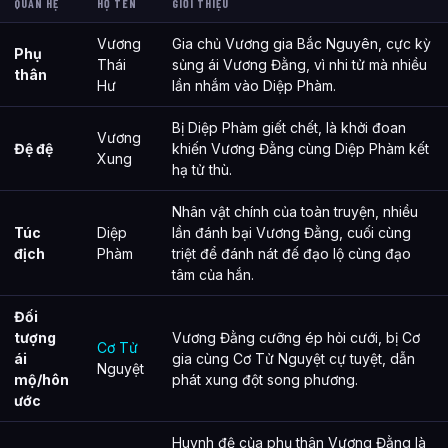
QUAN HỆ
HỌ TÊN
GIỚI THIỆU
Vương
Gia chủ Vương gia Bắc Nguyên, cực kỳ
Phụ
Thái
sủng ái Vương Đằng, vì nhi tử mà nhiều
thân
Hư
lần nhắm vào Diệp Phàm.
Bị Diệp Phàm giết chết, là khởi đoan
Vương
Đệ đệ
khiến Vương Đằng cùng Diệp Phàm kết
Xung
hạ tử thù.
Nhân vật chính của toàn truyện, nhiều
Túc
Diệp
lần đánh bại Vương Đằng, cuối cùng
địch
Phàm
triệt để đánh nát đế đạo lộ cùng đạo
tâm của hắn.
Đối
tượng
Vương Đằng cưỡng ép hỏi cưới, bị Cơ
Cơ Tử
ái
gia cùng Cơ Tử Nguyệt cự tuyệt, dẫn
Nguyệt
mộ/hôn
phát xung đột song phương.
ước
Huynh đệ của phụ thân Vương Đằng là