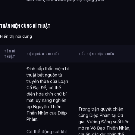
THẦN NIỆM CÙNG BÍ THUẬT
Hiển thị nội dung
TÊN BÍ
HIỆU QUẢ & CHI TIẾT
BIỂU HIỆN THỰC CHIẾN
THUẬT
Đỉnh cấp thần niệm bí
thuật bắt nguồn từ
truyền thừa của Loạn
Cổ Đại Đế, có thể
diễn hóa chín chữ bí
mật, uy năng nghiền
ép Nguyên Thiên
Trong trận quyết chiến
Thần Nhãn của Diệp
cùng Diệp Phàm tại Cơ
Phàm.
gia, Vương Đằng suất tiên
mở ra Võ Đạo Thiên Nhãn,
Có thể động sát khí
chuẩn xác dự phán thế