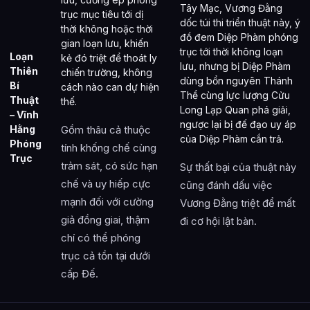
Tây Mạc, Vương Đằng
trục mục tiêu tới dị
dốc túi thi triển thuật này, ý
thời không hoặc thời
đồ đem Diệp Phàm phóng
gian loạn lưu, khiến
trục tới thời không loạn
Loạn
kẻ đó triệt để thoát ly
lưu, nhưng bị Diệp Phàm
Thiên
chiến trường, không
dùng bổn nguyên Thánh
Bí
cách nào can dự hiện
Thể cùng lực lượng Cửu
Thuật
thế.
Long Lạp Quan phá giải,
– Vĩnh
ngược lại bị đế đạo uy áp
Hằng
Gồm thâu cả thuộc
của Diệp Phàm cắn trả.
Phóng
tính khống chế cùng
Trục
trảm sát, có sức hạn
Sự thất bại của thuật này
chế và uy hiếp cực
cũng đánh dấu việc
mạnh đối với cường
Vương Đằng triệt để mất
giả đồng giai, thậm
đi cơ hội lật bàn.
chí có thể phóng
trục cả tồn tại dưới
cấp Đế.