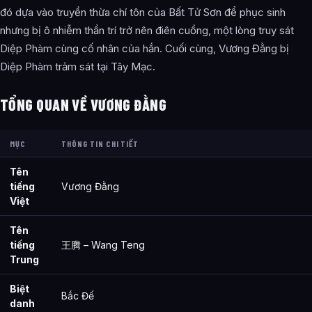
đó dựa vào truyền thừa chí tôn của Bất Tử Sơn để phục sinh
nhưng bị ô nhiễm thần trí trở nên điên cuồng, một lòng truy sát
Diệp Phàm cùng cố nhân của hắn. Cuối cùng, Vương Đằng bị
Diệp Phàm trảm sát tại Tây Mạc.
TỔNG QUAN VỀ VƯƠNG ĐẰNG
MỤC
THÔNG TIN CHI TIẾT
Tên
tiếng
Vương Đằng
Việt
Tên
tiếng
王腾 – Wang Teng
Trung
Biệt
Bắc Đế
danh