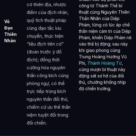
cơ thiên địa, nhược
công từ Thánh Thể bí
điểm của địch nhân,
thuật cùng Nguyên Thiên
Thần Nhãn của Diệp
quỹ tích thuật pháp
Võ
Phàm, từng có lúc áp chế
Đạo
cùng đạo tắc lưu
thần niệm cảm tri của Diệp
Thiên
chuyển, thực hiện
Phàm, khiến Diệp Phàm rơi
Nhãn
“liệu địch tiên cơ”
vào thế bị động; sau này
khi giao phong cùng
(đoán trước ý đồ
Trung Hoàng Hướng Vũ
địch); đồng thời
Phi,
Thánh Hoàng Tử
,
cường hóa nguyên
cũng mượn bí thuật này
thần công kích cùng
động sát sơ hở của đối
thủ, chưởng khống nhịp
phòng ngự, có thể
độ chiến trường.
trực tiếp trùng kích
nguyên thần đối thủ,
chiếm cứ ưu thế thần
niệm tuyệt đối trong
đối chiến.