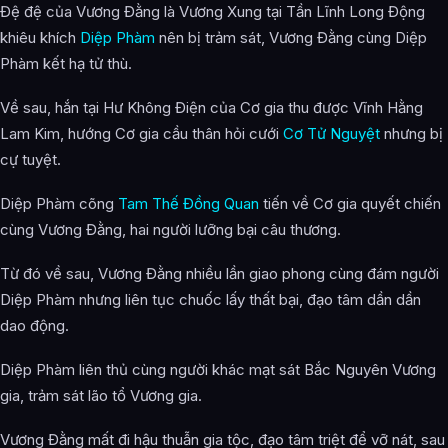
Đệ đệ của Vương Đằng là Vương Xung tại Tần Lĩnh Long Động
khiêu khích
Diệp Phàm
nên bị trảm sát, Vương Đằng cùng Diệp
Phàm kết hạ tử thù.
Về sau, hắn tại Hư Không Điện của Cơ gia thu được Vĩnh Hằng
Lam Kim, hướng Cơ gia cầu thân hỏi cưới
Cơ Tử Nguyệt
nhưng bị
cự tuyệt.
Diệp Phàm cõng
Tam Thế Đồng Quan
tiến về Cơ gia quyết chiến
cùng Vương Đằng, hai người lưỡng bại câu thương.
Từ đó về sau, Vương Đằng nhiều lần giao phong cùng đám người
Diệp Phàm nhưng liên tục chuốc lấy thất bại, đạo tâm dần dần
dao động.
Diệp Phàm liên thủ cùng người khác mạt sát Bắc Nguyên Vương
gia, trảm sát lão tổ Vương gia.
Vương Đằng mất đi hậu thuẫn gia tộc, đạo tâm triệt để vỡ nát, sau