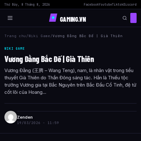
Thứ Bảy, 8 Tháng 8, 2026
Facebook
Youtube
Tiktok
Discord
GAMING.VN
Trang chu
/
Wiki Game
/
Vương Đằng Bắc Đế | Già Thiên
WIKI GAME
Vương Đằng Bắc Đế | Già Thiên
Vương Đằng (王腾 – Wang Teng), nam, là nhân vật trong tiểu
thuyết Già Thiên do Thần Đông sáng tác. Hắn là Thiếu tộc
trưởng Vương gia tại Bắc Nguyên trên Bắc Đẩu Cổ Tinh, đệ tử
cốt lõi của Hoang...
Zenden
19/03/2026 - 11:59