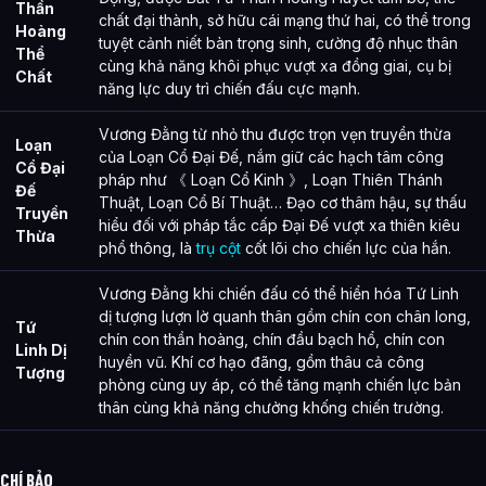
Thần
chất đại thành, sở hữu cái mạng thứ hai, có thể trong
Hoàng
tuyệt cảnh niết bàn trọng sinh, cường độ nhục thân
Thể
cùng khả năng khôi phục vượt xa đồng giai, cụ bị
Chất
năng lực duy trì chiến đấu cực mạnh.
Vương Đằng từ nhỏ thu được trọn vẹn truyền thừa
Loạn
của Loạn Cổ Đại Đế, nắm giữ các hạch tâm công
Cổ Đại
pháp như 《 Loạn Cổ Kinh 》, Loạn Thiên Thánh
Đế
Thuật, Loạn Cổ Bí Thuật… Đạo cơ thâm hậu, sự thấu
Truyền
hiểu đối với pháp tắc cấp Đại Đế vượt xa thiên kiêu
Thừa
phổ thông, là
trụ cột
cốt lõi cho chiến lực của hắn.
Vương Đằng khi chiến đấu có thể hiển hóa Tứ Linh
dị tượng lượn lờ quanh thân gồm chín con chân long,
Tứ
chín con thần hoàng, chín đầu bạch hổ, chín con
Linh Dị
huyền vũ. Khí cơ hạo đãng, gồm thâu cả công
Tượng
phòng cùng uy áp, có thể tăng mạnh chiến lực bản
thân cùng khả năng chưởng khống chiến trường.
CHÍ BẢO