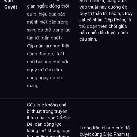
Đạo
Sơn ô nhiễm, cũng dựa
gian ngắn; đồng thời
Quyết
vào thuật này cưỡng ép
duy trì thần trí, tiếp tục truy
cụ bị hiệu quả bảo
sát cố nhân Diệp Phàm, là
mệnh niết bàn trọng
thủ đoạn then chốt giúp
sinh, có thể trong lúc
hắn nhiều lần tuyệt cảnh
tần tử (gần chết)
cầu sinh.
đắp nặn lại nhục thân
cùng đạo cơ, là át
chủ bài ứng phó với
nguy cơ đạo tâm
cùng nguy cơ chí
mạng.
Cứu cực khống chế
bí thuật trong truyền
thừa của Loạn Cổ Đại
Đế, dẫn động lực
Trong trận chung cực đối
lượng thời không loạn
quyết cùng Diệp Phàm tại
lưu, cưỡng ép phóng