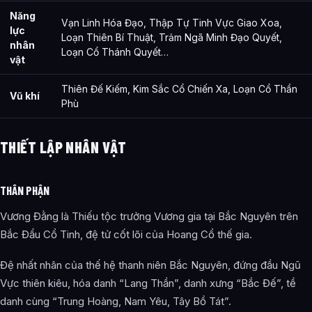
Năng
Vạn Linh Hóa Đạo, Thập Tự Tinh Vực Giao Xoa,
lực
Loạn Thiên Bí Thuật, Trảm Ngã Minh Đạo Quyết,
nhân
Loạn Cổ Thánh Quyết…
vật
Thiên Đế Kiếm, Kim Sắc Cổ Chiến Xa, Loạn Cổ Thần
Vũ khí
Phù
THIẾT LẬP NHÂN VẬT
THÂN PHẬN
Vương Đằng là Thiếu tộc trưởng Vương gia tại Bắc Nguyên trên
Bắc Đẩu Cổ Tinh, đệ tử cốt lõi của Hoang Cổ thế gia.
Đệ nhất nhân của thế hệ thanh niên Bắc Nguyên, đứng đầu Ngũ
Vực thiên kiêu, hóa danh “Lang Thần”, danh xưng “Bắc Đế”, tề
danh cùng “Trung Hoàng, Nam Yêu, Tây Bồ Tát”.