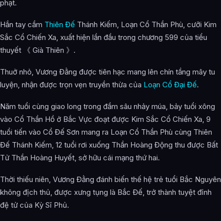
phạt.
Hắn tay cầm
Thiên Đế
Thánh Kiếm, Loạn Cổ Thần Phù, cưỡi Kim
Sắc Cổ Chiến Xa, xuất hiện lần đầu trong chương 599 của tiểu
thuyết 《 Già Thiên 》.
Thuở nhỏ, Vương Đằng được tiên hạc mang lên chín tầng mây tu
luyện, nhận được trọn vẹn truyền thừa của
Loạn Cổ Đại Đế
.
Năm tuổi cùng giao long trong đầm sâu nhảy múa, bảy tuổi xông
vào Cổ Thần Hồ ở Bắc Vực đoạt được Kim Sắc Cổ Chiến Xa, 9
tuổi tiến vào Cổ Đế Sơn mang ra Loạn Cổ Thần Phù cùng Thiên
Đế Thánh Kiếm, 12 tuổi rơi xuống Thần Hoàng Động thu được Bất
Tử Thần Hoàng Huyết, sở hữu cái mạng thứ hai.
Thời thiếu niên, Vương Đằng đánh biến thế hệ trẻ tuổi Bắc Nguyên
không địch thủ, được xưng tụng là Bắc Đế, trở thành tuyệt đỉnh
đệ tử của Kỳ Sĩ Phủ.