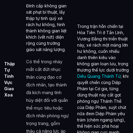
Đỉnh cấp không gian
sát phạt bí thuật, lấy
thập tự tinh quỹ xé
rách hư không, hình
Trong trận hỗn chiến tại
thành không gian liệt
Hóa Tiên Trì ở Tần Lĩnh,
khích (vết nứt) diện
Vương Đằng thi triển thuật
rộng cùng trường
này, xé rách một mảng lớn
giảo sát năng lượng.
hư không, cuốn nhiều
danh thiên kiêu vào
Có thể trong nháy
Thập
không gian loạn lưu, trọng
mắt cắt đứt nhục
Tự
thương thế lực dưới trướng
Tinh
Diêu Quang Thánh Tử
; khi
thân cùng đạo cơ
Vực
quyết chiến cùng Diệp
địch nhân, tạo thành
Giao
Phàm tại Cơ gia, từng
đả kích mang tính
Xoa
dùng thuật này cắt gọt
hủy diệt đối với quần
phòng ngự Thánh Thể
của Diệp Phàm, suýt chút
thể mục tiêu hoặc
nữa đem Diệp Phàm yêu
địch nhân phòng ngự
trảm (chém ngang lưng),
trọng trang, gồm
thể hiện sức phá hoại
thâu cả năng lực áp
không gian cực mạnh.