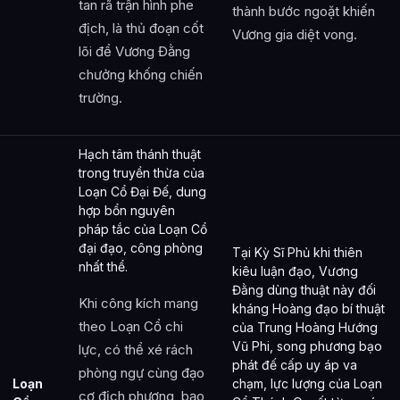
tan rã trận hình phe
thành bước ngoặt khiến
địch, là thủ đoạn cốt
Vương gia diệt vong.
lõi để Vương Đằng
chưởng khống chiến
trường.
Hạch tâm thánh thuật
trong truyền thừa của
Loạn Cổ Đại Đế, dung
hợp bổn nguyên
pháp tắc của Loạn Cổ
đại đạo, công phòng
Tại Kỳ Sĩ Phủ khi thiên
nhất thể.
kiêu luận đạo, Vương
Đằng dùng thuật này đối
Khi công kích mang
kháng Hoàng đạo bí thuật
theo Loạn Cổ chi
của Trung Hoàng Hướng
Vũ Phi, song phương bạo
lực, có thể xé rách
phát đế cấp uy áp va
phòng ngự cùng đạo
Loạn
chạm, lực lượng của Loạn
cơ địch phương, bạo