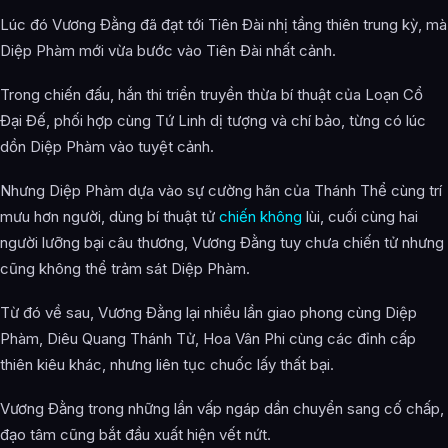
Lúc đó Vương Đằng đã đạt tới Tiên Đài nhị tầng thiên trung kỳ, mà
Diệp Phàm mới vừa bước vào Tiên Đài nhất cảnh.
Trong chiến đấu, hắn thi triển truyền thừa bí thuật của Loạn Cổ
Đại Đế, phối hợp cùng Tứ Linh dị tượng và chí bảo, từng có lúc
dồn Diệp Phàm vào tuyệt cảnh.
Nhưng Diệp Phàm dựa vào sự cường hãn của Thánh Thể cùng trí
mưu hơn người, dùng bí thuật tử
chiến không
lùi, cuối cùng hai
người lưỡng bại câu thương, Vương Đằng tuy chưa chiến tử nhưng
cũng không thể trảm sát Diệp Phàm.
Từ đó về sau, Vương Đằng lại nhiều lần giao phong cùng Diệp
Phàm, Diêu Quang Thánh Tử, Hoa Vân Phi cùng các đỉnh cấp
thiên kiêu khác, nhưng liên tục chuốc lấy thất bại.
Vương Đằng trong những lần vấp ngáp dần chuyển sang cố chấp,
đạo tâm cũng bắt đầu xuất hiện vết nứt.