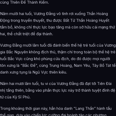
cùng Thiên Đế Thánh Kiếm.
Năm mười hai tuổi, Vương Đằng vô tình rơi xuống Thần Hoàng
Động trong truyền thuyết, thu được Bất Tử Thần Hoàng Huyết
tẩm bổ, không chỉ thực lực bạo tăng mà còn sở hữu cái mạng thứ
hai, thể chất triệt để đại thành.
Vương Đằng mười lăm tuổi đã đánh biến thế hệ trẻ tuổi của Vương
gia Bắc Nguyên không địch thủ, thậm chí trong toàn bộ thế hệ trẻ
tuổi Bắc Vực cũng khó phùng cừu địch, do đó được mọi người
tôn xưng là “Bắc Đế”, cùng Trung Hoàng, Nam Yêu, Tây Bồ Tát tề
danh xưng tụng là Ngũ Vực thiên kiêu.
Năm hai mươi lăm tuổi, tu vi của Vương Đằng đã đạt tới Tiên Đài
nhị tầng thiên, bằng vào phần thực lực này trở thành tuyệt đỉnh đệ
tử của Kỳ Sĩ Phủ.
Trong khoảng thời gian này, hắn hóa danh “Lang Thần” hành tẩu
thế gian, dựa vào chiến lực cường đại hoành tảo các phương,