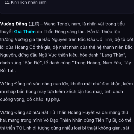
Kinh lịch nhân sinh
Hình ảnh về Vương Đằng
Vương Đằng
(王腾 – Wang Teng), nam, là nhân vật trong tiểu
Bài Viết Liên Quan
thuyết
Già Thiên
do Thần Đông sáng tác. Hắn là Thiếu tộc
Câu Hỏi Thường Gặp
trưởng Vương gia tại Bắc Nguyên trên Bắc Đẩu Cổ Tinh, đệ tử cốt
lõi của Hoang Cổ thế gia, đệ nhất nhân của thế hệ thanh niên Bắc
Vương Đằng Bắc Đế là ai?
Nguyên, đứng đầu Ngũ Vực thiên kiêu, hóa danh “Lang Thần”,
Cảnh giới tu luyện của Vương Đằng Bắc Đế như thế nào?
danh xưng “Bắc Đế”, tề danh cùng “Trung Hoàng, Nam Yêu, Tây
Bồ Tát”.
Vương Đằng Bắc Đế xuất hiện trong tác phẩm nào?
Các mối quan hệ quan trọng của Vương Đằng Bắc Đế là gì?
Vương Đằng có vóc dáng cao lớn, khuôn mặt như đao khắc, kiếm
mi nhập bấn (lông mày tựa kiếm xếch tận tóc mai), tính cách
Thông tin về Vương Đằng Bắc Đế được tổng hợp từ đâu?
cuồng vọng, cố chấp, tự phụ.
Vương Đằng sở hữu Bất Tử Thần Hoàng Huyết và cái mạng thứ
hai, mang trong mình Võ Đạo Thiên Nhãn cùng Tiền Tự Bí, có thể
thi triển Tứ Linh dị tượng cùng nhiều loại bí thuật không gian, sát