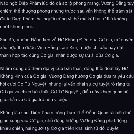
Nào ngờ Diệp Phàm lúc đó đã sơ lộ phong mang, Vương Đằng tuy
chiếm thế thượng phong nhưng trước sau vẫn không thể trảm sát
được Diệp Phàm, hai người cũng vì thế mà kết hạ tử thù không
chết không thôi.
Sau đó, Vương Đằng tiến về Hư Không Điện của Cơ gia, cơ duyên
xảo hợp thu được Vĩnh Hằng Lam Kim, mượn chí bảo này đạt
thành hợp tác cùng Cơ gia, nhận được sự ưu ái của Cơ gia.
Nhằm củng cố thêm địa vị của bản thân, đồng thời đoạt lấy Hư
Không Kinh của Cơ gia, Vương Đằng hướng Cơ gia đưa ra yêu cầu
hỏi cưới Cơ Tử Nguyệt, nhưng lại vấp phải sự cự tuyệt rõ ràng từ
Cơ gia và chính bản thân Cơ Tử Nguyệt, điều này khiến quan hệ
giữa hắn và Cơ gia trở nên vi diệu.
Không lâu sau, Diệp Phàm cõng Tam Thế Đồng Quan tái hiện thế
gian xông vào Cơ gia, chủ động hướng Vương Đằng phát động
khiêu chiến, hai người tại Cơ gia triển khai sinh tử đối quyết.