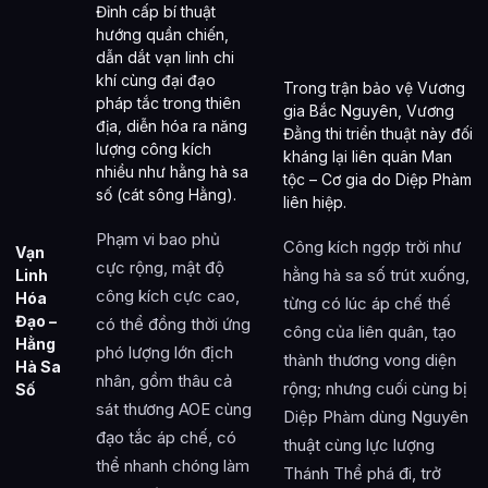
Đỉnh cấp bí thuật
hướng quần chiến,
dẫn dắt vạn linh chi
khí cùng đại đạo
Trong trận bảo vệ Vương
pháp tắc trong thiên
gia Bắc Nguyên, Vương
địa, diễn hóa ra năng
Đằng thi triển thuật này đối
lượng công kích
kháng lại liên quân Man
nhiều như hằng hà sa
tộc – Cơ gia do Diệp Phàm
số (cát sông Hằng).
liên hiệp.
Phạm vi bao phủ
Công kích ngợp trời như
Vạn
cực rộng, mật độ
hằng hà sa số trút xuống,
Linh
công kích cực cao,
Hóa
từng có lúc áp chế thế
Đạo –
có thể đồng thời ứng
công của liên quân, tạo
Hằng
phó lượng lớn địch
thành thương vong diện
Hà Sa
nhân, gồm thâu cả
rộng; nhưng cuối cùng bị
Số
sát thương AOE cùng
Diệp Phàm dùng Nguyên
đạo tắc áp chế, có
thuật cùng lực lượng
thể nhanh chóng làm
Thánh Thể phá đi, trở