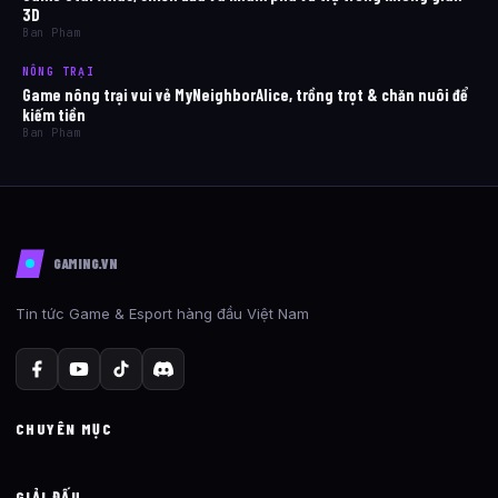
3D
Ban Pham
NÔNG TRẠI
Game nông trại vui vẻ MyNeighborAlice, trồng trọt & chăn nuôi để
kiếm tiền
Ban Pham
GAMING.VN
Tin tức Game & Esport hàng đầu Việt Nam
CHUYÊN MỤC
GIẢI ĐẤU