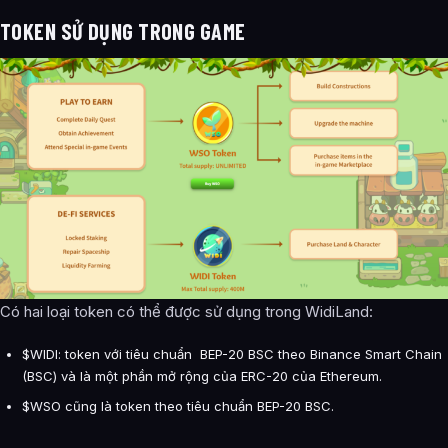
TOKEN SỬ DỤNG TRONG GAME
Có hai loại token có thể được sử dụng trong WidiLand:
$WIDI: token với tiêu chuẩn BEP-20 BSC theo Binance Smart Chain
(BSC) và là một phần mở rộng của ERC-20 của Ethereum.
$WSO cũng là token theo tiêu chuẩn BEP-20 BSC.