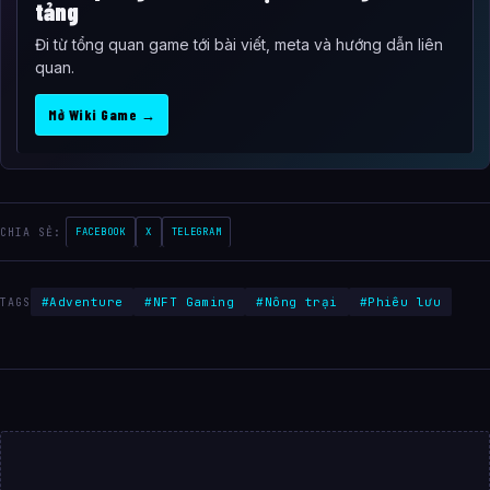
tảng
Đi từ tổng quan game tới bài viết, meta và hướng dẫn liên
quan.
Mở Wiki Game →
CHIA SẺ:
FACEBOOK
X
TELEGRAM
#Adventure
#NFT Gaming
#Nông trại
#Phiêu lưu
TAGS