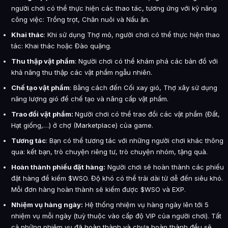
người chơi có thể thực hiện các thao tác, tương ứng với kỹ năng
công việc: Trồng trọt, Chăn nuôi và Nấu ăn.
Khai thác
: Khi sử dụng Thợ mỏ, người chơi có thể thực hiện thao
tác: Khai thác hoặc Đào quặng.
Thu thập vật phẩm
: Người chơi có thể khám phá các bản đồ với
khả năng thu thập các vật phẩm ngẫu nhiên.
Chế tạo vật phẩm
: Bằng cách đến Cối xay gió, Thợ xây sử dụng
năng lượng gió để chế tạo và nâng cấp vật phẩm.
Trao đổi vật phẩm:
Người chơi có thể trao đổi các vật phẩm (Đất,
Hạt giống,…) ở chợ (Marketplace) của game.
Tương tác
: Bạn có thể tương tác với những người chơi khác thông
qua: kết bạn, trò chuyện riêng tư, trò chuyện nhóm, tặng quà.
Hoàn thành phiếu đặt hàng:
Người chơi sẽ hoàn thành các phiếu
đặt hàng để kiếm $WSO. Độ khó có thể trải dài từ dễ đến siêu khó.
Mỗi đơn hàng hoàn thành sẽ kiếm được $WSO và EXP.
Nhiệm vụ hàng ngày:
Hệ thống nhiệm vụ hàng ngày lên tới 5
nhiệm vụ mỗi ngày (tuỳ thuộc vào cấp độ VIP của người chơi). Tất
cả những nhiệm vụ đã hoàn thành và chưa hoàn thành đều sẽ