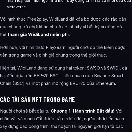
nhân loại đến một ngôi nhà mới. Đây cũng chính là sự khởi đầu của
Metaverse.
Với hình thức
Free2play, WidiLand
đã xóa bỏ được các rào cản
của những trò chơi khác như Axie Infinity vì bất kỳ ai cũng có
thể
tham gia WidiLand miễn phí
.
Hơn nữa, với hình thức Play2earn, người chơi có thể kiếm được
tiền trong game và định giá chúng trong thế giới thực.
Hiện tại, WidiLand đang sử dụng hai token: $WSO và $WIDI, cả
hai đều dựa trên BEP-20 BSC – tiêu chuẩn của Binance Smart
Chain (BSC) và một phần mở rộng ERC-20 của Ethereum.
CÁC TÀI SẢN NFT TRONG GAME
Người chơi sẽ bắt đầu từ
Chương 1: Hành trình Bắt đầu!
Với
nhân vật và mảnh đất được cấp trước đó, người chơi tiến hành
xây dựng các công trình, thu hoạch tài nguyên giới hạn từ các