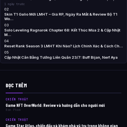
1 ngày trước
02
Skin T1 Galio Mới LMHT – Giá RP, Ngày Ra Mắt & Review Bộ T1
Wo…
03
Solo Leveling Ragnarok Chapter 68: Kết Thúc Mùa 2 & Cập Nhật
M…
04
Reset Rank Season 3 LMHT Khi Nào? Lịch Chính Xác & Cách Ch…
05
Cập Nhật Cân Bằng Tướng Liên Quân 23/7: Buff Bijan, Nerf Aya
ĐỌC THÊM
CHIẾN THUẬT
Game NFT OverWorld: Review và hướng dẫn cho người mới
Ban Pham
CHIẾN THUẬT
Game Star Atlas, chiến đấu và khám phá vũ trụ trong không gian