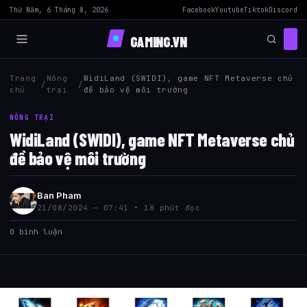
Thứ Năm, 6 Tháng 8, 2026
Facebook
Youtube
Tiktok
Discord
GAMING.VN
Trang
Nông
WidiLand (SWIDI), game NFT Metaverse chủ
/
/
chủ
trại
đề bảo vệ môi trường
NÔNG TRẠI
WidiLand (SWIDI), game NFT Metaverse chủ
đề bảo vệ môi trường
Ban Pham
21/08/2024 — 07:41 • 18 phút đọc
0 bình luận