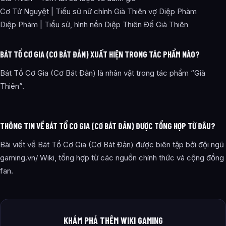
Cơ Tử Nguyệt | Tiểu sử nữ chính Già Thiên vợ Diệp Phàm
Diệp Phàm | Tiểu sử, hình nền Diệp Thiên Đế Già Thiên
BÁT TỔ CƠ GIA (CƠ BÁT ĐẢN) XUẤT HIỆN TRONG TÁC PHẨM NÀO?
Bát Tổ Cơ Gia (Cơ Bát Đản) là nhân vật trong tác phẩm “Già
Thiên”.
THÔNG TIN VỀ BÁT TỔ CƠ GIA (CƠ BÁT ĐẢN) ĐƯỢC TỔNG HỢP TỪ ĐÂU?
Bài viết về Bát Tổ Cơ Gia (Cơ Bát Đản) được biên tập bởi đội ngũ
gaming.vn/ Wiki, tổng hợp từ các nguồn chính thức và cộng đồng
fan.
KHÁM PHÁ THÊM WIKI GAMING