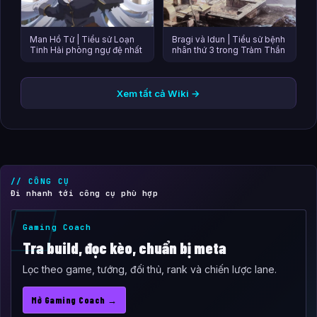
Man Hồ Tử | Tiểu sử Loạn
Bragi và Idun | Tiểu sử bệnh
Tinh Hải phòng ngự đệ nhất
nhân thứ 3 trong Trảm Thần
Xem tất cả Wiki →
// CÔNG CỤ
Đi nhanh tới công cụ phù hợp
Gaming Coach
Tra build, đọc kèo, chuẩn bị meta
Lọc theo game, tướng, đối thủ, rank và chiến lược lane.
Mở Gaming Coach →