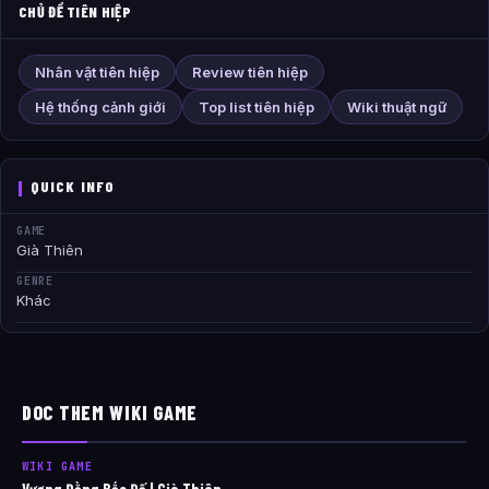
CHỦ ĐỀ TIÊN HIỆP
Nhân vật tiên hiệp
Review tiên hiệp
Hệ thống cảnh giới
Top list tiên hiệp
Wiki thuật ngữ
QUICK INFO
GAME
Già Thiên
GENRE
Khác
DOC THEM WIKI GAME
WIKI GAME