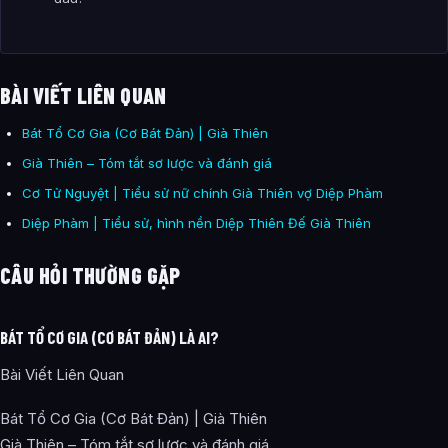
BÀI VIẾT LIÊN QUAN
Bát Tổ Cơ Gia (Cơ Bát Đản) | Già Thiên
Già Thiên – Tóm tắt sơ lược và đánh giá
Cơ Tử Nguyệt | Tiểu sử nữ chính Già Thiên vợ Diệp Phàm
Diệp Phàm | Tiểu sử, hình nền Diệp Thiên Đế Già Thiên
CÂU HỎI THƯỜNG GẶP
BÁT TỔ CƠ GIA (CƠ BÁT ĐẢN) LÀ AI?
Bài Viết Liên Quan
Bát Tổ Cơ Gia (Cơ Bát Đản) | Già Thiên
Già Thiên – Tóm tắt sơ lược và đánh giá