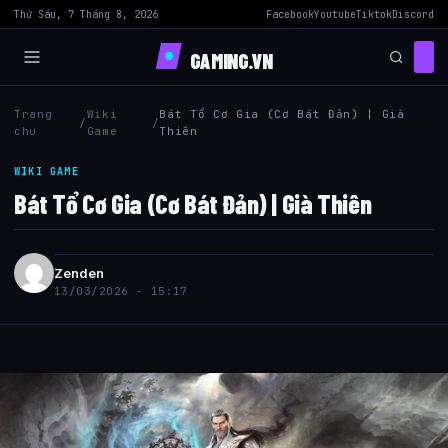
Thứ Sáu, 7 Tháng 8, 2026
Facebook
Youtube
Tiktok
Discord
GAMING.VN
Trang
Wiki
Bát Tổ Cơ Gia (Cơ Bát Đản) | Già
/
/
chu
Game
Thiên
WIKI GAME
Bát Tổ Cơ Gia (Cơ Bát Đản) | Già Thiên
Zenden
13/03/2026 - 15:17