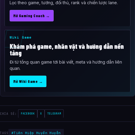
Lọc theo game, tướng, đối thủ, rank và chiến lược lane.
Mở Gaming Coach →
Wiki Game
Khám phá game, nhân vật và hướng dẫn nền
tảng
Đi từ tổng quan game tới bài viết, meta và hướng dẫn liên
quan.
Mở Wiki Game →
CHIA SẺ:
FACEBOOK
X
TELEGRAM
#Tiên Hiệp Huyền Huyễn
TAGS