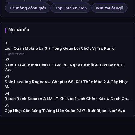
Hệ thống cảnh giới
Top list tiên hiệp
Wiki thuật ngữ
ĐỌC NHIỀU
01
Liên Quân Mobile Là Gì? Tổng Quan Lối Chơi, Vị Trí, Rank
5 giờ trước
02
Skin T1 Galio Mới LMHT – Giá RP, Ngày Ra Mắt & Review Bộ T1
Wo…
03
Solo Leveling Ragnarok Chapter 68: Kết Thúc Mùa 2 & Cập Nhật
M…
04
Reset Rank Season 3 LMHT Khi Nào? Lịch Chính Xác & Cách Ch…
05
Cập Nhật Cân Bằng Tướng Liên Quân 23/7: Buff Bijan, Nerf Aya