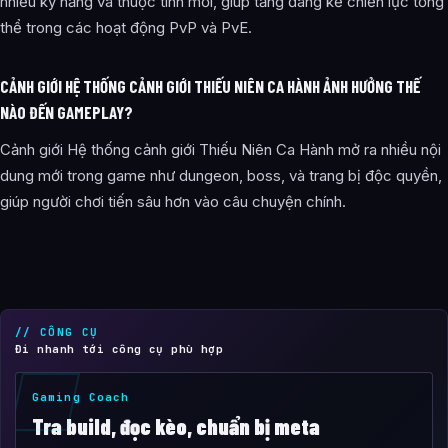
nhiều kỹ năng và thuộc tính mới, giúp tăng đáng kể chiến lực tổng
thể trong các hoạt động PvP và PvE.
CẢNH GIỚI HỆ THỐNG CẢNH GIỚI THIẾU NIÊN CA HÀNH ẢNH HƯỞNG THẾ
NÀO ĐẾN GAMEPLAY?
Cảnh giới Hệ thống cảnh giới Thiếu Niên Ca Hành mở ra nhiều nội
dung mới trong game như dungeon, boss, và trang bị độc quyền,
giúp người chơi tiến sâu hơn vào câu chuyện chính.
// CÔNG CỤ
Đi nhanh tới công cụ phù hợp
Gaming Coach
Tra build, đọc kèo, chuẩn bị meta