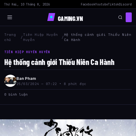
Thứ Hai, 10 Tháng 8, 2026
Facebook
Youtube
Tiktok
Discord
GAMING.VN
Trang
Tiên Hiệp Huyền
Hệ thống cảnh giới Thiếu Niên
/
/
chủ
Huyễn
Ca Hành
TIÊN HIỆP HUYỀN HUYỄN
Hệ thống cảnh giới Thiếu Niên Ca Hành
Ban Pham
25/03/2024 — 07:22 • 8 phút đọc
0 bình luận