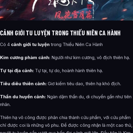
CẢNH GIỚI TU LUYỆN TRONG THIẾU NIÊN CA HÀNH
Có 4
cảnh giới tu luyện
trong Thiếu Niên Ca Hành
Kim cương phàm cảnh:
Người như kim cương, vô địch thiên hạ.
Tự tại địa cảnh:
Tự tại, tự do, hoành hành thiên hạ.
Tiêu diêu thiên cảnh:
Giơ kiếm tiêu dao, thiên hạ khó địch.
Thần du huyền cảnh:
Ngàn dặm thần du, di chuyển gần như tiên
nhân.
Thiên hạ võ công được phân chia thành cửu phẩm, với cửu phẩm
chỉ được coi là những võ phu. Để được công nhận là một cao thủ,
người tu luyện cần vượt qua bốn đại cảnh giới lớn. Đầu tiên là Kim