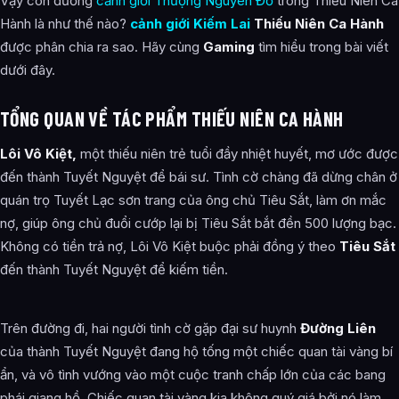
Vậy con đường
cảnh giới Thượng Nguyên Đồ
trong Thiếu Niên Ca
Hành là như thế nào?
cảnh giới Kiếm Lai
Thiếu Niên Ca Hành
được phân chia ra sao. Hãy cùng
Gaming
tìm hiểu trong bài viết
dưới đây.
TỔNG QUAN VỀ TÁC PHẨM THIẾU NIÊN CA HÀNH
Lôi Vô Kiệt,
một thiếu niên trẻ tuổi đầy nhiệt huyết, mơ ước được
đến thành Tuyết Nguyệt để bái sư. Tình cờ chàng đã dừng chân ở
quán trọ Tuyết Lạc sơn trang của ông chủ Tiêu Sắt, làm ơn mắc
nợ, giúp ông chủ đuổi cướp lại bị Tiêu Sắt bắt đền 500 lượng bạc.
Không có tiền trả nợ, Lôi Vô Kiệt buộc phải đồng ý theo
Tiêu Sắt
đến thành Tuyết Nguyệt để kiếm tiền.
Trên đường đi, hai người tình cờ gặp đại sư huynh
Đường Liên
của thành Tuyết Nguyệt đang hộ tống một chiếc quan tài vàng bí
ẩn, và vô tình vướng vào một cuộc tranh chấp lớn của các bang
phái giang hồ. Chiếc quan tài vàng kia không quý giá bởi nó làm