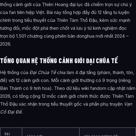
thống cảnh giới của Thiên Hoang đại lục đã chiếm trọn sự chú ý
của fan tiên hiệp Việt. Bài này tổng hợp đầy đủ 12 tầng tu luyện
chính trong tiểu thuyết của Thiên Tàm Thổ Đậu, kèm sức mạnh
tương đối, mốc đột phá then chốt và lưu ý từ kinh nghiệm đọc
trọn bộ 1.501 chương cùng phiên bản donghua mới nhất 2024 –
2026.
TỔNG QUAN HỆ THỐNG CẢNH GIỚI ĐẠI CHÚA TỂ
Hệ thống của
Đại Chúa Tể
chia làm 4 đại tầng (phàm, thánh, tôn,
đế) với 12 cảnh giới con. Mỗi cảnh giới thường có 9 trọng (riêng
Bán Thánh có 9 tinh hoa). Theo dữ liệu wiki fandom cập nhật năm
2026, có tổng cộng 12 mốc cảnh giới chính thức được Thiên Tàm
Thổ Đậu xác nhận trong tiểu thuyết gốc và phần phụ truyện
Vạn
Cổ Đại Đế
.
ĐẠI