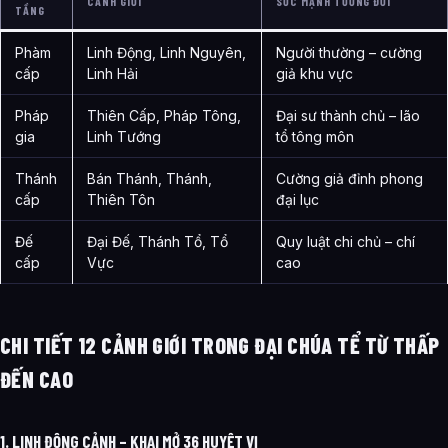
CẢNH GIỚI
SỨC MẠNH TƯƠNG ĐỐI
TẦNG
Phàm
Linh Động, Linh Nguyên,
Người thường – cường
cấp
Linh Hải
giả khu vực
Pháp
Thiên Cấp, Pháp Tông,
Đại sư thành chủ – lão
gia
Linh Tướng
tổ tông môn
Thánh
Bán Thánh, Thánh,
Cường giả đỉnh phong
cấp
Thiên Tôn
đại lục
Đế
Đại Đế, Thánh Tổ, Tổ
Quy luật chi chủ – chí
cấp
Vực
cao
CHI TIẾT 12 CẢNH GIỚI TRONG ĐẠI CHÚA TỂ TỪ THẤP
ĐẾN CAO
1. LINH ĐỘNG CẢNH – KHAI MỞ 36 HUYỆT VỊ