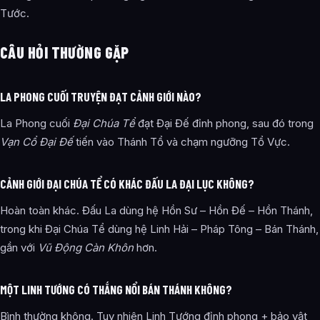
Tước.
CÂU HỎI THƯỜNG GẶP
LA PHONG CUỐI TRUYỆN ĐẠT CẢNH GIỚI NÀO?
La Phong cuối
Đại Chúa Tể
đạt Đại Đế đỉnh phong, sau đó trong
Vạn Cổ Đại Đế
tiến vào Thánh Tổ và chạm ngưỡng Tổ Vực.
CẢNH GIỚI ĐẠI CHÚA TỂ CÓ KHÁC ĐẤU LA ĐẠI LỤC KHÔNG?
Hoàn toàn khác. Đấu La dùng hệ Hồn Sư – Hồn Đế – Hồn Thánh,
trong khi Đại Chúa Tể dùng hệ Linh Hải – Pháp Tông – Bán Thánh,
gần với
Vũ Động Càn Khôn
hơn.
MỘT LINH TƯỚNG CÓ THẮNG NỔI BÁN THÁNH KHÔNG?
Bình thường không. Tuy nhiên Linh Tướng đỉnh phong + bảo vật