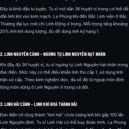
Đây là khởi đầu tu luyện. Tu sĩ mở dần 36 huyệt vị trong cơ thể để
dẫn linh khí vào kinh mạch. La Phong khi đến Bắc Linh viện ở Bắc
Thương đại lục mới chỉ Linh Động 4 trọng. Mỗi trọng tăng khoảng
20% linh khí dung lượng, đủ để dùng tinh kỹ hạng 1.
2. LINH NGUYÊN CẢNH – NGƯNG TỤ LINH NGUYÊN HẠT NHÂN
Khi đầy đủ 36 huyệt vị, tu sĩ ngưng tụ Linh Nguyên hạt nhân trong
đan điền. Mức này có thể điều khiển linh thú cấp 1, sử dụng linh
trận sơ cấp. Theo kinh nghiệm đọc, đa số đệ tử ngoại môn đỉnh
tông môn dừng ở Linh Nguyên 9 trọng cả đời.
3. LINH HẢI CẢNH – LINH KHÍ HOÁ THÀNH HẢI
Đan điền nở rộng thành “linh hải” chứa lượng linh khí gấp 100 lần
Linh Nguyên đỉnh. Tu sĩ Linh Hải có thể bay đoản trình. La Phong