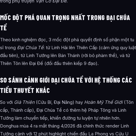
trong phụ truyện
Vạn Cổ Đại Đế
.
MỐC ĐỘT PHÁ QUAN TRỌNG NHẤT TRONG ĐẠI CHÚA
TỂ
Theo kinh nghiệm đọc, 3 mốc đột phá quyết định số phận một tu
sĩ trong
Đại Chúa Tể
: từ Linh Hải lên Thiên Cấp (cảm ứng quy luật
đầu tiên), từ Linh Tướng lên Bán Thánh (rời bỏ phàm thể), và từ
Thiên Tôn lên Đại Đế (đối đầu thiên kiếp 9 đạo).
SO SÁNH CẢNH GIỚI ĐẠI CHÚA TỂ VỚI HỆ THỐNG CÁC
TIỂU THUYẾT KHÁC
So với
Già Thiên
(Cửu Bí, Đại Năng) hay
Hoàn Mỹ Thế Giới
(Tôn
cấp, Thánh cấp), Đại Chúa Tể có thêm hệ Pháp Tông và Linh
Tướng làm chuyển tiếp, khiến đường tu luyện tự nhiên hơn.
Donghua mùa 4 ra mắt tháng 4/2026 đã chính thức render Linh
Tướng cảnh với 12 phút highlight chiến đấu La Phong vs Cửu U