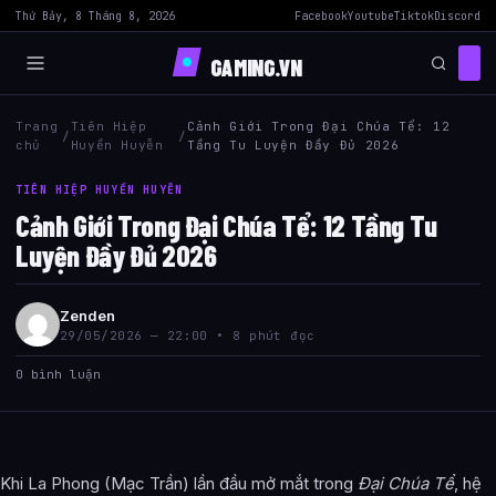
Thứ Bảy, 8 Tháng 8, 2026
Facebook
Youtube
Tiktok
Discord
GAMING.VN
Trang
Tiên Hiệp
Cảnh Giới Trong Đại Chúa Tể: 12
/
/
chủ
Huyền Huyễn
Tầng Tu Luyện Đầy Đủ 2026
TIÊN HIỆP HUYỀN HUYỄN
Cảnh Giới Trong Đại Chúa Tể: 12 Tầng Tu
Luyện Đầy Đủ 2026
Zenden
29/05/2026 — 22:00 • 8 phút đọc
0 bình luận
Khi La Phong (Mạc Trần) lần đầu mở mắt trong
Đại Chúa Tể
, hệ