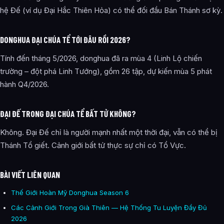
hệ Đế (ví dụ Đại Hắc Thiên Hỏa) có thể đối đầu Bán Thánh sơ kỳ.
DONGHUA ĐẠI CHÚA TỂ TỚI ĐÂU RỒI 2026?
Tính đến tháng 5/2026, donghua đã ra mùa 4 (Linh Lộ chiến
trường – đột phá Linh Tướng), gồm 26 tập, dự kiến mùa 5 phát
hành Q4/2026.
ĐẠI ĐẾ TRONG ĐẠI CHÚA TỂ BẤT TỬ KHÔNG?
Không. Đại Đế chỉ là người mạnh nhất một thời đại, vẫn có thể bị
Thánh Tổ giết. Cảnh giới bất tử thực sự chỉ có Tổ Vực.
BÀI VIẾT LIÊN QUAN
Thế Giới Hoàn Mỹ Donghua Season 6
Các Cảnh Giới Trong Già Thiên — Hệ Thống Tu Luyện Đầy Đủ
2026