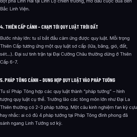
đột phá Linh Hải tại Linh Lộ chiến trường, mở đầu cuộc đua đến
Bắc Linh Viện.
4. THIÊN CẤP CẢNH – CHẠM TỚI QUY LUẬT TRỜI ĐẤT
Bước nhảy lớn: tu sĩ bắt đầu cảm ứng được quy luật. Mỗi trọng
Thiên Cấp tương ứng một quy luật sơ cấp (lửa, băng, gió, đất,
sét…). Đại sư tinh trận tại Đại Cường Châu thường dừng ở Thiên
Cấp 6-7.
5. PHÁP TÔNG CẢNH – DUNG HỢP QUY LUẬT VÀO PHÁP TƯỚNG
Tu sĩ Pháp Tông hợp các quy luật thành “pháp tướng” – hình
tượng quy luật cụ thể. Trưởng lão các tông môn lớn như Đại La
Thiên thường có 2-3 pháp tướng. Một câu kinh nghiệm fan kỳ cựu
hay nhắc: ai có đủ 4 pháp tướng tại Pháp Tông đỉnh phong đã
sánh ngang Linh Tướng sơ kỳ.