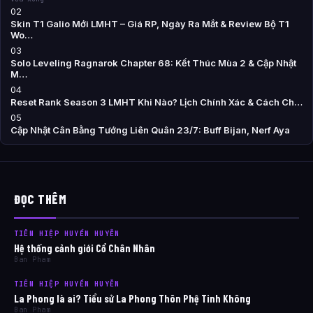
02
Skin T1 Galio Mới LMHT – Giá RP, Ngày Ra Mắt & Review Bộ T1
Wo…
03
Solo Leveling Ragnarok Chapter 68: Kết Thúc Mùa 2 & Cập Nhật
M…
04
Reset Rank Season 3 LMHT Khi Nào? Lịch Chính Xác & Cách Ch…
05
Cập Nhật Cân Bằng Tướng Liên Quân 23/7: Buff Bijan, Nerf Aya
ĐỌC THÊM
TIÊN HIỆP HUYỀN HUYỄN
Hệ thống cảnh giới Cổ Chân Nhân
Ban Pham
TIÊN HIỆP HUYỀN HUYỄN
La Phong là ai? Tiểu sử La Phong Thôn Phệ Tinh Không
Ban Pham