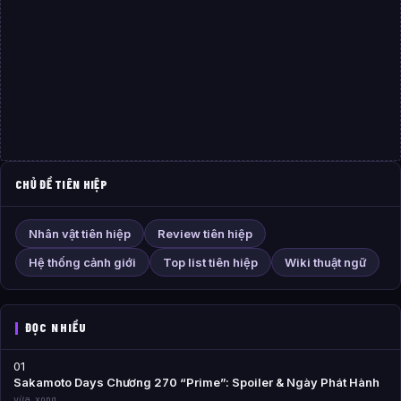
CHỦ ĐỀ TIÊN HIỆP
Nhân vật tiên hiệp
Review tiên hiệp
Hệ thống cảnh giới
Top list tiên hiệp
Wiki thuật ngữ
ĐỌC NHIỀU
01
Sakamoto Days Chương 270 “Prime”: Spoiler & Ngày Phát Hành
vừa xong