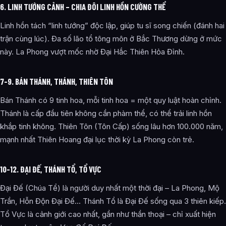
6. LINH TƯỚNG CẢNH – CHIA ĐÔI LINH HỒN CƯỜNG THỂ
Linh hồn tách “linh tướng” độc lập, giúp tu sĩ song chiến (đánh hai
trận cùng lúc). Đa số lão tổ tông môn ở Bắc Thương dừng ở mức
này. La Phong vượt mốc nhờ Đại Hắc Thiên Hỏa Đỉnh.
7-9. BÁN THÁNH, THÁNH, THIÊN TÔN
Bán Thánh có 9 tinh hoa, mỗi tinh hoa = một quy luật hoàn chỉnh.
Thánh là cấp đầu tiên không cần phàm thể, có thể trải linh hồn
khắp tinh không. Thiên Tôn (Tôn Cấp) sống lâu hơn 100.000 năm,
mạnh nhất Thiên Hoang đại lục thời kỳ La Phong còn trẻ.
10-12. ĐẠI ĐẾ, THÁNH TỔ, TỔ VỰC
Đại Đế (Chúa Tể) là người duy nhất một thời đại – La Phong, Mộ
Trần, Hỗn Độn Đại Đế… Thánh Tổ là Đại Đế sống qua 3 thiên kiếp.
Tổ Vực là cảnh giới cao nhất, gần như thần thoại – chỉ xuất hiện