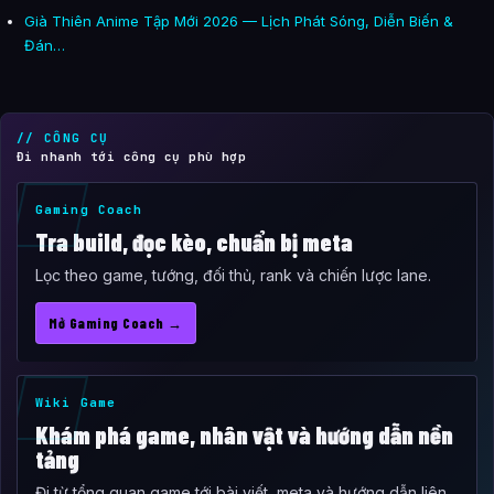
Già Thiên Anime Tập Mới 2026 — Lịch Phát Sóng, Diễn Biến &
Đán…
// CÔNG CỤ
Đi nhanh tới công cụ phù hợp
Gaming Coach
Tra build, đọc kèo, chuẩn bị meta
Lọc theo game, tướng, đối thủ, rank và chiến lược lane.
Mở Gaming Coach →
Wiki Game
Khám phá game, nhân vật và hướng dẫn nền
tảng
Đi từ tổng quan game tới bài viết, meta và hướng dẫn liên