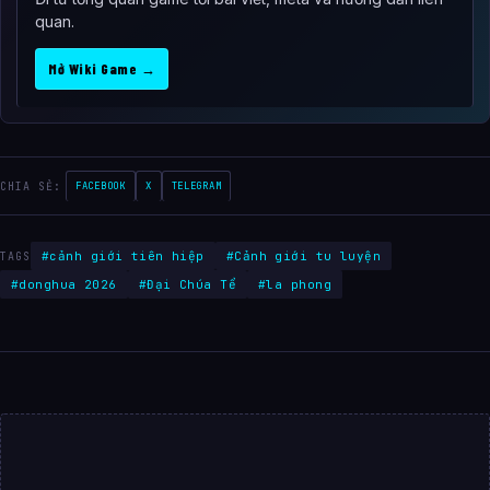
quan.
Mở Wiki Game →
CHIA SẺ:
FACEBOOK
X
TELEGRAM
#cảnh giới tiên hiệp
#Cảnh giới tu luyện
TAGS
#donghua 2026
#Đại Chúa Tể
#la phong