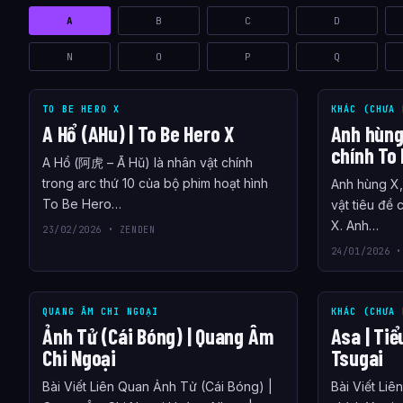
A
B
C
D
N
O
P
Q
TO BE HERO X
KHÁC (CHƯA 
A Hổ (AHu) | To Be Hero X
Anh hùng 
chính To 
A Hổ (阿虎 – Ā Hǔ) là nhân vật chính
trong arc thứ 10 của bộ phim hoạt hình
Anh hùng X, 
To Be Hero…
vật tiêu đề
X. Anh…
23/02/2026 • ZENDEN
24/01/2026 •
QUANG ÂM CHI NGOẠI
KHÁC (CHƯA 
Ảnh Tử (Cái Bóng) | Quang Âm
Asa | Tiể
Chi Ngoại
Tsugai
Bài Viết Liên Quan Ảnh Tử (Cái Bóng) |
Bài Viết Liê