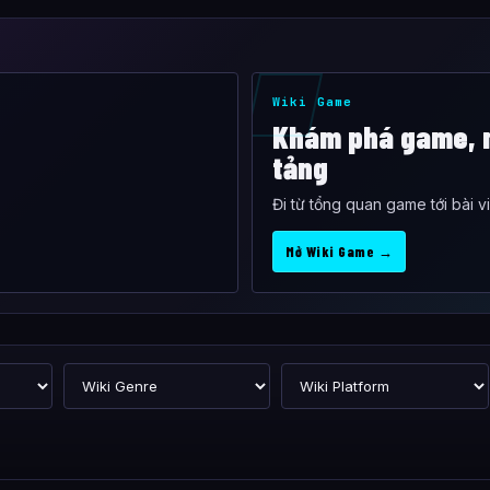
Wiki Game
Khám phá game, n
tảng
Đi từ tổng quan game tới bài v
Mở Wiki Game →