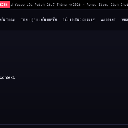
Build Yasuo LOL Patch 26.7 Tháng 4/2026 – Rune, Item, Cách Chơi
KING
YỀN THOẠI
TIÊN HIỆP HUYỀN HUYỄN
ĐẤU TRƯỜNG CHÂN LÝ
VALORANT
WIK
context.