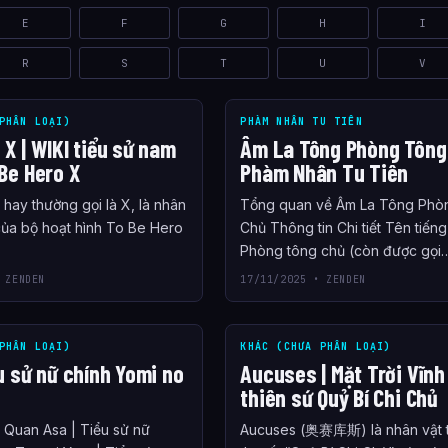
E
F
G
H
I
R
S
T
U
V
PHÂN LOẠI)
PHÀM NHÂN TU TIÊN
X | WIKI tiểu sử nam
Âm La Tông Phòng Tông 
Be Hero X
Phàm Nhân Tu Tiên
hay thường gọi là X, là nhân
Tổng quan về Âm La Tông Phò
 của bộ hoạt hình To Be Hero
Chủ Thông tin Chi tiết Tên tiếng
Phòng tông chủ (còn được gọi
 ZENDEN
17/11/2025 • ZENDEN
PHÂN LOẠI)
KHÁC (CHƯA PHÂN LOẠI)
u sử nữ chính Yomi no
Aucuses | Mặt Trời Vĩnh
thiên sứ Quỷ Bí Chi Chủ
n Quan Asa | Tiểu sử nữ
Aucuses (奥赛库斯) là nhân vật t