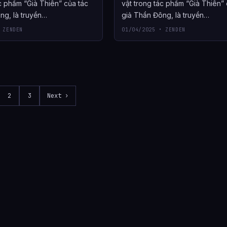
c phẩm “Già Thiên” của tác
vật trong tác phẩm “Già Thiên” 
ng, là truyền…
giả Thần Đông, là truyền…
 ZENDEN
01/04/2025 • ZENDEN
2
3
Next ›