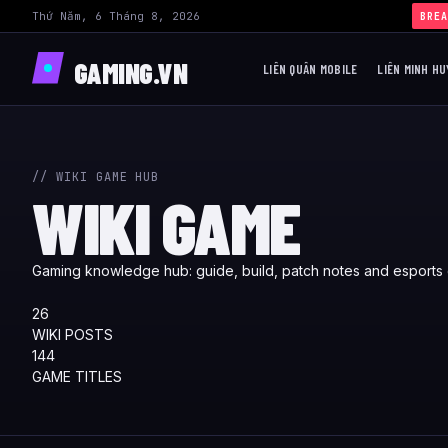
Thứ Năm, 6 Tháng 8, 2026
›
BREA
GAMING.VN
LIÊN QUÂN MOBILE
LIÊN MINH HU
// WIKI GAME HUB
WIKI GAME
Gaming knowledge hub: guide, build, patch notes and esports 
26
WIKI POSTS
144
GAME TITLES