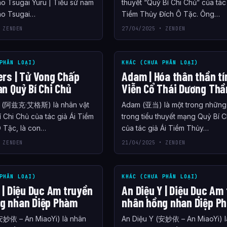
no Tsugai Yuru | Tiểu sử nam
thuyết “Quỷ Bí Chi Chủ” của tác 
no Tsugai…
Tiềm Thủy Đích Ô Tặc. Ông…
 ZENDEN
27/04/2025 • ZENDEN
PHÂN LOẠI)
KHÁC (CHƯA PHÂN LOẠI)
ers | Tử Vong Chấp
Adam | Hóa thân thần tí
n Quỷ Bí Chi Chủ
Viễn Cổ Thái Dương Thầ
s (阿兹克·艾格斯) là nhân vật
Adam (亚当) là một trong những
 Chi Chủ của tác giả Ái Tiềm
trong tiểu thuyết mạng Quỷ Bí 
 Tặc, là con…
của tác giả Ái Tiềm Thủy…
 ZENDEN
21/04/2025 • ZENDEN
PHÂN LOẠI)
KHÁC (CHƯA PHÂN LOẠI)
 | Diệu Dục Am truyền
An Diệu Y | Diệu Dục Am
g nhan Diệp Phàm
nhân hồng nhan Diệp P
安妙依 – An MiaoYi) là nhân
An Diệu Y (安妙依 – An MiaoYi) l