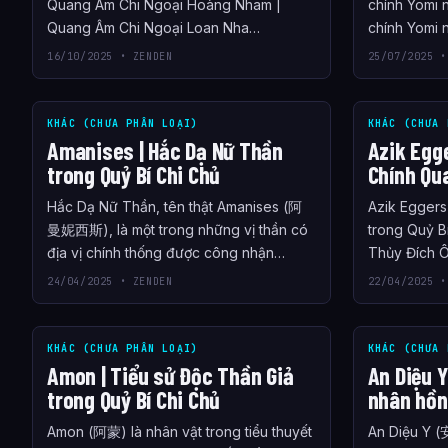
Quang Âm Chi Ngoại Hoàng Nham |
chính Yomi 
Quang Âm Chi Ngoại Loan Nha…
chính Yomi 
16/10/2025 • ZENDEN
25/07/2025 •
KHÁC (CHƯA PHÂN LOẠI)
KHÁC (CHƯA 
Amanises | Hắc Dạ Nữ Thần
Azik Egg
trong Quỷ Bí Chi Chủ
Chính Qua
Hắc Dạ Nữ Thần, tên thật Amanises (阿
Azik Egger
曼妮西斯), là một trong những vị thần có
trong Quỷ Bí
địa vị chính thống được công nhận…
Thủy Đích Ô
24/04/2025 • ZENDEN
22/04/2025 •
KHÁC (CHƯA PHÂN LOẠI)
KHÁC (CHƯA 
Amon | Tiểu sử Độc Thần Giả
An Diệu Y
trong Quỷ Bí Chi Chủ
nhân hồn
Amon (阿蒙) là nhân vật trong tiểu thuyết
An Diệu Y (