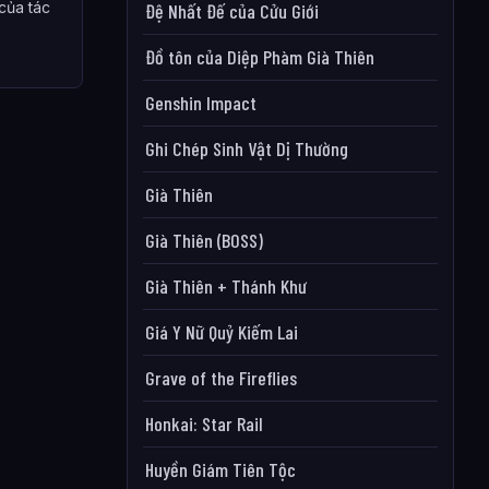
của tác
Đệ Nhất Đế của Cửu Giới
Đồ tôn của Diệp Phàm Già Thiên
Genshin Impact
Ghi Chép Sinh Vật Dị Thường
Già Thiên
Già Thiên (BOSS)
Già Thiên + Thánh Khư
Giá Y Nữ Quỷ Kiếm Lai
Grave of the Fireflies
Honkai: Star Rail
Huyền Giám Tiên Tộc