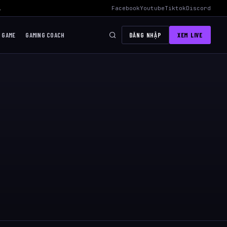
 Mid Hiệu Quả Nhất
›
AWC 2026 Liên Quân Mobile – Lịch Thi Đấu, Độ
Facebook
Youtube
Tiktok
Discord
I GAME
GAMING COACH
ĐĂNG NHẬP
XEM LIVE