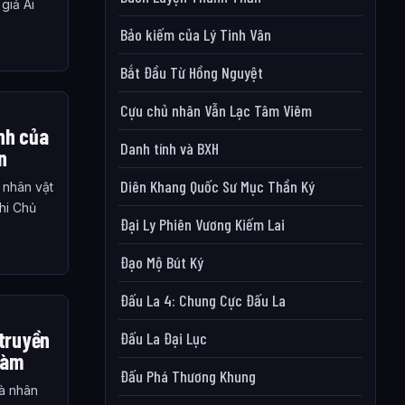
giả Ái
Bảo kiếm của Lý Tinh Vân
Bắt Đầu Từ Hồng Nguyệt
Cựu chủ nhân Vẫn Lạc Tâm Viêm
nh của
Danh tính và BXH
n
Diên Khang Quốc Sư Mục Thần Ký
 nhân vật
Chi Chủ
Đại Ly Phiên Vương Kiếm Lai
Đạo Mộ Bút Ký
Đấu La 4: Chung Cực Đấu La
 truyền
Đấu La Đại Lục
hàm
Đấu Phá Thương Khung
à nhân