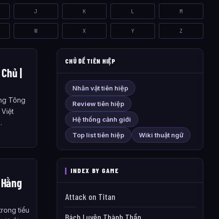
J
K
L
M
W
X
Y
Z
CHỦ ĐỀ TIÊN HIỆP
Chủ |
Nhân vật tiên hiệp
ng Tông
Review tiên hiệp
 Việt
Hệ thống cảnh giới
…
Top list tiên hiệp
Wiki thuật ngữ
INDEX BY GAME
 Hằng
Attack on Titan
rong tiểu
Bách Luyện Thành Thần