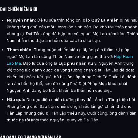
ĐẠI CHIẾN BIÊN GIỚI
Nguyên nhân:
Để tu sửa trấn tông chi bảo
Quỷ La Phiên
bị hư hại,
Phòng tông chủ cần một lượng lớn sinh hồn. Do khó thu thập nhanh
chóng tại Đại Tấn, ông đã hợp tác với người Mộ Lan xâm lược Thiên
Nam nhằm thu thập âm hồn của các tu sĩ tử trận.
Tham chiến:
Trong cuộc chiến biên giới, ông âm thầm trợ giúp
người Mộ Lan tấn công Thiên Nam và từng giao thủ với
Hợp Hoan
Lão Ma
. Đạo lữ của ông là
Lục phu nhân
(tu vi Nguyên Anh trung
kỳ) trong lúc đánh cược đã vọng tưởng chặn giết Hàn Lập để đoạt
chiến lợi phẩm. Kết quả, bà bị Hàn Lập dùng Tích Tà Thần Lôi đánh
tan âm hồn hộ thể, sau đó dùng Phá Diệt Pháp Mục khóa chặt
Nguyên Anh đang bỏ trốn, khiến bà thần hồn câu diệt.
Hậu quả:
Do cục diện chiến trường thay đổi, Âm La Tông triệu hồi
Phòng tông chủ. Sau trận chiến, ông nhiều lần gửi chiến thư cho
Hàn Lập nhưng đều bị Hàn Lập thiêu hủy. Cuối cùng, ông đành dẫn
thuộc hạ rời khỏi thảo nguyên, quay về Đại Tấn.
ÂN OÁN LEO THANG VỚI HÀN LẬP