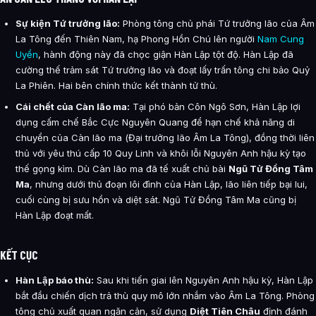
Sự kiện Tứ trưởng lão:
Phòng tông chủ phái Tứ trưởng lão của Âm
La Tông đến Thiên Nam, hạ Phong Hồn Chú lên người
Nam Cung
Uyển
, hành động này đã chọc giận Hàn Lập tột độ. Hàn Lập đã
cường thế trảm sát Tứ trưởng lão và đoạt lấy trấn tông chi bảo Quỷ
La Phiên. Hai bên chính thức kết thành tử thù.
Cái chết của Càn lão ma:
Tại phó bản Côn Ngô Sơn, Hàn Lập lợi
dụng cấm chế Bắc Cực Nguyên Quang để hạn chế khả năng di
chuyển của Càn lão ma (Đại trưởng lão Âm La Tông), đồng thời liên
thủ với yêu thú cấp 10 Quy Linh và khôi lỗi Nguyên Anh hậu kỳ tạo
thế gọng kìm. Dù Càn lão ma đã tế xuất chủ bài
Ngũ Tử Đồng Tâm
Ma
, nhưng dưới thủ đoạn lôi đình của Hàn Lập, lão liên tiếp bại lui,
cuối cùng bị sưu hồn và diệt sát. Ngũ Tử Đồng Tâm Ma cũng bị
Hàn Lập đoạt mất.
KẾT CỤC
Hàn Lập báo thù:
Sau khi tiến giai lên Nguyên Anh hậu kỳ, Hàn Lập
bắt đầu chiến dịch trả thù quy mô lớn nhắm vào Âm La Tông. Phòng
tông chủ xuất quan ngăn cản, sử dụng
Diệt Tiên Châu
định đánh