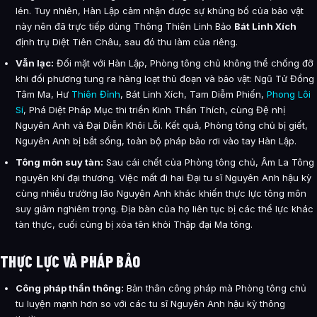
lén. Tuy nhiên, Hàn Lập cảm nhận được sự khủng bố của bảo vật
này nên đã trực tiếp dùng Thông Thiên Linh Bảo
Bát Linh Xích
định trụ Diệt Tiên Châu, sau đó thu làm của riêng.
Vẫn lạc:
Đối mặt với Hàn Lập, Phòng tông chủ không thể chống đỡ
khi đối phương tung ra hàng loạt thủ đoạn và bảo vật: Ngũ Tử Đồng
Tâm Ma, Hư
Thiên Đỉnh
, Bát Linh Xích, Tam Diễm Phiến,
Phong Lôi
Sí
, Phá Diệt Pháp Mục thi triển Kinh Thần Thích, cùng Đệ nhị
Nguyên Anh và Đại Diễn Khôi Lỗi. Kết quả, Phòng tông chủ bị giết,
Nguyên Anh bị bắt sống, toàn bộ pháp bảo rơi vào tay Hàn Lập.
Tông môn suy tàn:
Sau cái chết của Phòng tông chủ, Âm La Tông
nguyên khí đại thương. Việc mất đi hai Đại tu sĩ Nguyên Anh hậu kỳ
cùng nhiều trưởng lão Nguyên Anh khác khiến thực lực tông môn
suy giảm nghiêm trọng. Địa bàn của họ liên tục bị các thế lực khác
tàn thực, cuối cùng bị xóa tên khỏi Thập đại Ma tông.
THỰC LỰC VÀ PHÁP BẢO
Công pháp thần thông:
Bản thân công pháp mà Phòng tông chủ
tu luyện mạnh hơn so với các tu sĩ Nguyên Anh hậu kỳ thông