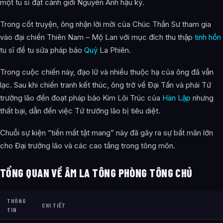
một tu sĩ đạt cảnh giới Nguyên Anh hậu kỳ.
từ đâu?
Trong cốt truyện, ông nhận lời mời của Chúc Thần Sư tham gia
vào đại chiến Thiên Nam – Mộ Lan với mục đích thu thập
tinh hồn
tu sĩ để tu sửa pháp bảo
Quỷ
La Phiên.
Trong cuộc chiến này, đạo lữ và nhiều thuộc hạ của ông đã vẫn
lạc. Sau khi chiến tranh kết thúc, ông trở về Đại Tấn và phái Tứ
trưởng lão đến đoạt pháp bảo Kim Lôi Trúc của
Hàn Lập
nhưng
thất bại, dẫn đến việc Tứ trưởng lão bị tiêu diệt.
Chuỗi sự kiện “tiền mất tật mang” này đã gây ra sự bất mãn lớn
cho Đại trưởng lão và các cao tầng trong tông môn.
TỔNG QUAN VỀ ÂM LA TÔNG PHÒNG TÔNG CHỦ
THÔNG
CHI TIẾT
TIN