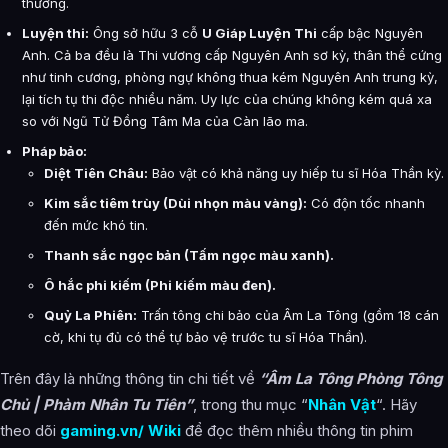
thường.
Luyện thi:
Ông sở hữu 3 cỗ
U Giáp Luyện Thi
cấp bậc Nguyên
Anh. Cả ba đều là Thi vương cấp Nguyên Anh sơ kỳ, thân thể cứng
như tinh cương, phòng ngự không thua kém Nguyên Anh trung kỳ,
lại tích tụ thi độc nhiều năm. Uy lực của chúng không kém quá xa
so với Ngũ Tử Đồng Tâm Ma của Càn lão ma.
Pháp bảo:
Diệt Tiên Châu:
Bảo vật có khả năng uy hiếp tu sĩ Hóa Thần kỳ.
Kim sắc tiêm trùy (Dùi nhọn màu vàng):
Có độn tốc nhanh
đến mức khó tin.
Thanh sắc ngọc bản (Tấm ngọc màu xanh).
Ô hắc phi kiếm (Phi kiếm màu đen).
Quỷ La Phiên:
Trấn tông chi bảo của Âm La Tông (gồm 18 cán
cờ, khi tụ đủ có thể tự bảo vệ trước tu sĩ Hóa Thần).
Trên đây là những thông tin chi tiết về
“Âm La Tông Phòng Tông
Chủ | Phàm Nhân Tu Tiên”
, trong thu mục “
Nhân Vật
“. Hãy
theo dõi
gaming.vn/ Wiki
để đọc thêm nhiều thông tin phim