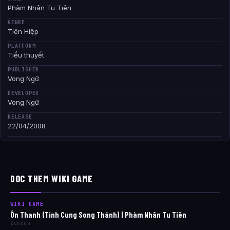
Phàm Nhân Tu Tiên
GENRE
Tiên Hiệp
PLATFORM
Tiểu thuyết
PUBLISHER
Vong Ngữ
DEVELOPER
Vong Ngữ
RELEASE
22/04/2008
DOC THEM WIKI GAME
WIKI GAME
Ôn Thanh (Tinh Cung Song Thánh) | Phàm Nhân Tu Tiên
Zenden