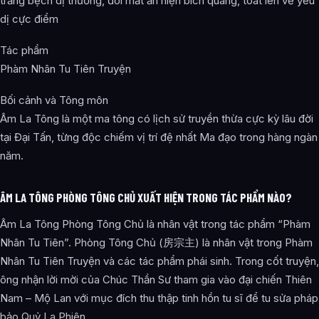
trắng bệch dị thường, đôi mắt ẩn hiện bích quang, toát lên vẻ yêu
dị cực điểm
Tác phẩm
Phàm Nhân Tu Tiên Truyện
Bối cảnh và Tông môn
Âm La Tông là một ma tông có lịch sử truyền thừa cực kỳ lâu đời
tại Đại Tấn, từng độc chiếm vị trí đệ nhất Ma đạo trong hàng ngàn
năm.
ÂM LA TÔNG PHÒNG TÔNG CHỦ XUẤT HIỆN TRONG TÁC PHẨM NÀO?
Âm La Tông Phòng Tông Chủ là nhân vật trong tác phẩm “Phàm
Nhân Tu Tiên”. Phòng Tông Chủ (房宗主) là nhân vật trong Phàm
Nhân Tu Tiên Truyện và các tác phẩm phái sinh. Trong cốt truyện,
ông nhận lời mời của Chúc Thần Sư tham gia vào đại chiến Thiên
Nam – Mộ Lan với mục đích thu thập tinh hồn tu sĩ để tu sửa pháp
bảo Quỷ La Phiên.