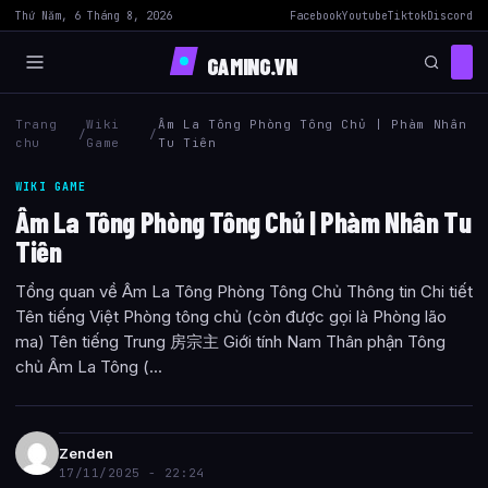
Thứ Năm, 6 Tháng 8, 2026
Facebook
Youtube
Tiktok
Discord
GAMING.VN
Trang
Wiki
Âm La Tông Phòng Tông Chủ | Phàm Nhân
/
/
chu
Game
Tu Tiên
WIKI GAME
Âm La Tông Phòng Tông Chủ | Phàm Nhân Tu
Tiên
Tổng quan về Âm La Tông Phòng Tông Chủ Thông tin Chi tiết
Tên tiếng Việt Phòng tông chủ (còn được gọi là Phòng lão
ma) Tên tiếng Trung 房宗主 Giới tính Nam Thân phận Tông
chủ Âm La Tông (...
Zenden
17/11/2025 - 22:24