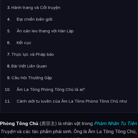
Hành trang và Cốt truyện
Đại chiến biên giới
Ân oán leo thang với Hàn Lập
Kết cục
Thực lực và Pháp bảo
Bài Viết Liên Quan
Câu Hỏi Thường Gặp
Âm La Tông Phòng Tông Chủ là ai?
Cảnh giới tu luyện của Âm La Tông Phòng Tông Chủ như
thế nào?
Âm La Tông Phòng Tông Chủ xuất hiện trong tác phẩm
Phòng Tông Chủ
(房宗主) là nhân vật trong
Phàm Nhân Tu Tiên
nào?
Truyện
và các tác phẩm phái sinh. Ông là Âm La Tông Tông Chủ,
Thông tin về Âm La Tông Phòng Tông Chủ được tổng hợp