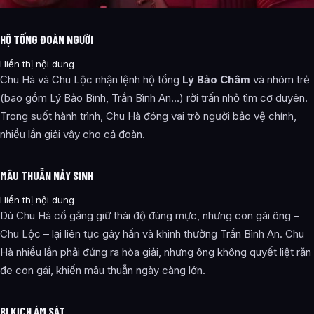
HỘ TỐNG ĐOÀN NGƯỜI
Hiển thị nội dung
Chu Hà và Chu Lộc nhận lệnh hộ tống
Lý Bảo Châm
và nhóm trẻ
(bao gồm Lý Bảo Bình, Trần Bình An…) rời trấn nhỏ tìm cơ duyên.
Trong suốt hành trình, Chu Hà đóng vai trò người bảo vệ chính,
nhiều lần giải vây cho cả đoàn.
MÂU THUẪN NẢY SINH
Hiển thị nội dung
Dù Chu Hà cố gắng giữ thái độ đúng mực, nhưng con gái ông –
Chu Lộc – lại liên tục gây hấn và khinh thường Trần Bình An. Chu
Hà nhiều lần phải đứng ra hòa giải, nhưng ông không quyết liệt răn
đe con gái, khiến mâu thuẫn ngày càng lớn.
BI KỊCH ÁM SÁT