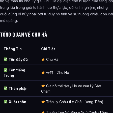
hộ vệ thân tín cho Lý gia. Chu Hà đại diện cho bi kịch của tầng lớp
Bài Viết Liên Quan
trung lưu trong giới tu hành: có thực lực, có kinh nghiệm, nhưng
cuối cùng bị hủy hoại bởi tư duy nô tính và sự nuông chiều con cái
Câu Hỏi Thường Gặp
mù quáng.
Chu Hà là ai?
TỔNG QUAN VỀ CHU HÀ
Chu Hà xuất hiện trong tác phẩm nào?
Các mối quan hệ quan trọng của Chu Hà là gì?
Thông Tin
Chi Tiết
Thông tin về Chu Hà được tổng hợp từ đâu?
Tên đầy đủ
Chu Hà
Tên tiếng
朱河 – Zhu He
Trung
Gia nô thế tập / Hộ vệ của Lý Bảo
Thân phận
Châm
Xuất thân
Trấn Ly Châu (Lệ Châu Động Tiên)
Thuần Túy Võ Phu – Ngũ Cảnh (Tầng