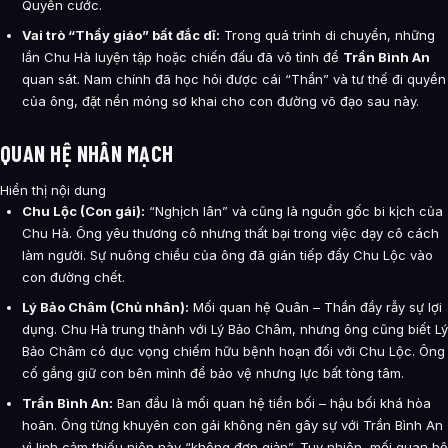
Quyền cước.
Vai trò “Thầy giáo” bất đắc dĩ:
Trong quá trình di chuyển, những
lần Chu Hà luyện tập hoặc chiến đấu đã vô tình để
Trần Bình An
quan sát. Nam chính đã học hỏi được cái “Thần” và tư thế đi quyền
của ông, đặt nền móng sơ khai cho con đường võ đạo sau này.
QUAN HỆ NHÂN MẠCH
Hiển thị nội dung
Chu Lộc (Con gái):
“Nghịch lân” và cũng là nguồn gốc bi kịch của
Chu Hà. Ông yêu thương cô nhưng thất bại trong việc dạy cô cách
làm người. Sự nuông chiều của ông đã gián tiếp đẩy Chu Lộc vào
con đường chết.
Lý Bảo Châm (Chủ nhân):
Mối quan hệ Quân – Thần đầy rẫy sự lợi
dụng. Chu Hà trung thành với Lý Bảo Châm, nhưng ông cũng biết Lý
Bảo Châm có dục vọng chiếm hữu bệnh hoạn đối với Chu Lộc. Ông
cố gắng giữ con bên mình để bảo vệ nhưng lực bất tòng tâm.
Trần Bình An:
Ban đầu là mối quan hệ tiền bối – hậu bối khá hòa
hoãn. Ông từng khuyên con gái không nên gây sự với Trần Bình An
vì linh cảm thiếu niên này “không đơn giản”. Tuy nhiên, mối quan hệ