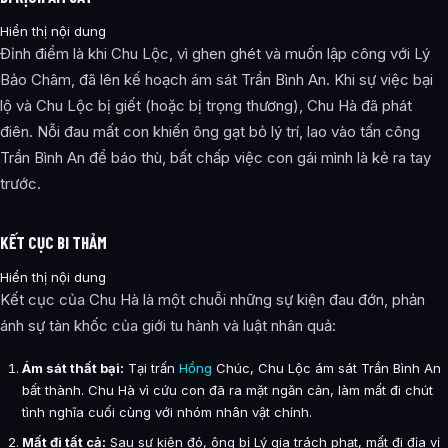
Hiển thị nội dung
Đỉnh điểm là khi Chu Lộc, vì ghen ghét và muốn lập công với Lý
Bảo Châm, đã lên kế hoạch ám sát Trần Bình An. Khi sự việc bại
lộ và Chu Lộc bị giết (hoặc bị trọng thương), Chu Hà đã phát
điên. Nỗi đau mất con khiến ông gạt bỏ lý trí, lao vào tấn công
Trần Bình An để báo thù, bất chấp việc con gái mình là kẻ ra tay
trước.
KẾT CỤC BI THẢM
Hiển thị nội dung
Kết cục của Chu Hà là một chuỗi những sự kiện đau đớn, phản
ánh sự tàn khốc của giới tu hành và luật nhân quả:
Ám sát thất bại:
Tại trấn
Hồng
Chúc, Chu Lộc ám sát Trần Bình An
bất thành. Chu Hà vì cứu con đã ra mặt ngăn cản, làm mất đi chút
tình nghĩa cuối cùng với nhóm nhân vật chính.
Mất đi tất cả:
Sau sự kiện đó, ông bị Lý gia trách phạt, mất đi địa vị