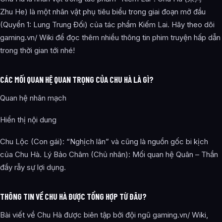
Zhu He) là một nhân vật phụ tiêu biểu trong giai đoạn mở đầu
(Quyển 1: Lung Trung Đối) của tác phẩm Kiếm Lai. Hãy theo dõi
gaming.vn/ Wiki để đọc thêm nhiều thông tin phim truyện hấp dẫn
trong thời gian tới nhé!
CÁC MỐI QUAN HỆ QUAN TRỌNG CỦA CHU HÀ LÀ GÌ?
Quan hệ nhân mạch
Hiển thị nội dung
Chu Lộc (Con gái): “Nghịch lân” và cũng là nguồn gốc bi kịch
của Chu Hà. Lý Bảo Châm (Chủ nhân): Mối quan hệ Quân – Thần
đầy rẫy sự lợi dụng.
THÔNG TIN VỀ CHU HÀ ĐƯỢC TỔNG HỢP TỪ ĐÂU?
Bài viết về Chu Hà được biên tập bởi đội ngũ gaming.vn/ Wiki,