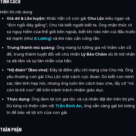
TÍNH CÁCH
Hiển thị nội dung
Già dơ & Lão luyện:
Khác hẳn cô con gái
Chu Lộc
kiêu ngạo và
“ếch ngồi đáy giếng”, Chu Hà biết người biết ta. Ông nhận thức rõ
sự nguy hiểm của thế giới bên ngoài, biết khi nào nên cúi đầu trước
kẻ mạnh (như
A Lương
) và khi nào cần cứng rắn.
Trung thành mù quáng:
Ông mang tư tưởng gia nô thâm căn cố
đế, trung thành tuyệt đối với chủ nhân
Lý Bảo Châm
dù lờ mờ nhận
ra dã tâm và sự tàn nhẫn của hắn.
“Hộ đoản” (Bao che):
Đây là điểm yếu chí mạng của Chu Hà. Ông
yêu thương con gái Chu Lộc một cách cực đoan. Dù biết con mình
sai, tâm tính hẹp hòi, nhưng ông luôn tìm cách bao che, lấy cớ “nó
còn là trẻ con” để trốn tránh trách nhiệm giáo dục.
Thực dụng:
Ông đem lợi ích gia tộc và cá nhân đặt lên trên thị phi.
Dù từng có thiện cảm với
Trần Bình An
, ông sẵn sàng gạt bỏ lương
tri để bảo vệ lợi ích của con gái.
THÂN PHẬN