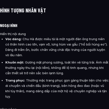
HÌNH TƯỢNG NHÂN VẬT
NGOẠI HÌNH
Hiển thị nội dung
Vóc dáng:
Chu Hà được miêu tả là một người đàn ông trung niên
có thân hình cao lớn, vạm vỡ, lưng hùm vai gấu (“hổ bối hùng eo”).
Dáng đi trầm ổn, bước chân vững chãi đặc trưng của người luyện
võ lâu năm.
Khuôn mặt:
Gương mặt phong sương, toát lên vẻ từng trải. Ánh mắt
thường ngày thu lại (nội liễm), không để lộ tinh quang, nhưng khi
cần thiết sẽ trở nên sắc bén lạnh lùng.
Trang phục:
Thường mặc trang phục gọn gàng thuận tiện cho việc
di chuyển và chiến đấu (kình trang), bên hông đeo đao (hoặc vũ
khí tùy thân), mang dáng dấp của một hộ vệ chuyên nghiệp và tận
tụy.