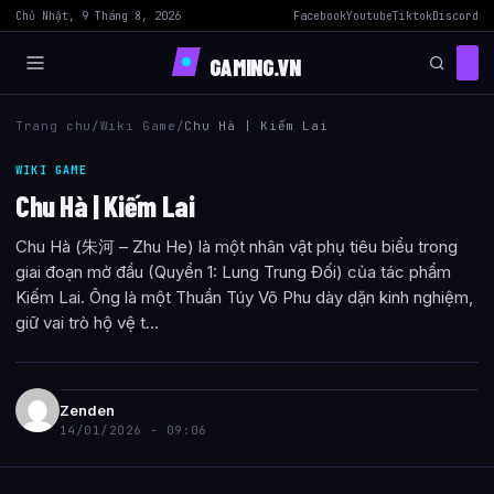
Chủ Nhật, 9 Tháng 8, 2026
Facebook
Youtube
Tiktok
Discord
GAMING.VN
Trang chu
/
Wiki Game
/
Chu Hà | Kiếm Lai
WIKI GAME
Chu Hà | Kiếm Lai
Chu Hà (朱河 – Zhu He) là một nhân vật phụ tiêu biểu trong
giai đoạn mở đầu (Quyển 1: Lung Trung Đối) của tác phẩm
Kiếm Lai. Ông là một Thuần Túy Võ Phu dày dặn kinh nghiệm,
giữ vai trò hộ vệ t...
Zenden
14/01/2026 - 09:06