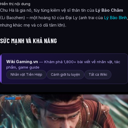
Hiển thị nội dung
Chu Hà là gia nô, tùy tùng kiêm vệ sĩ thân tín của
Lý Bảo Châm
(Li Baozhen) – một hoàng tử của Đại Ly (anh trai của
Lý Bảo Bình
,
nhưng khác mẹ và có dã tâm lớn).
SỨC MẠNH VÀ KHẢ NĂNG
Wiki Gaming.vn
— Khám phá 1,800+ bài viết về nhân vật, tác
phẩm, game guide
Nhân vật Tiên Hiệp
Cảnh giới tu luyện
Tất cả Wiki