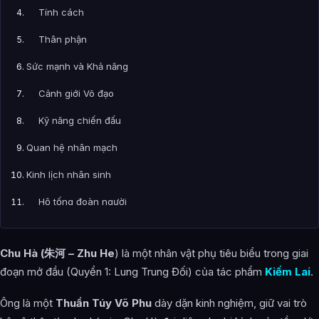
Tính cách
Thân phận
Sức mạnh và Khả năng
Cảnh giới Võ đạo
Kỹ năng chiến đấu
Quan hệ nhân mạch
Kinh lịch nhân sinh
Hộ tống đoàn người
Mâu thuẫn nảy sinh
Chu Hà (朱河 – Zhu He
) là một nhân vật phụ tiêu biểu trong giai
Bi kịch ám sát
đoạn mở đầu (Quyển 1: Lung Trung Đối) của tác phẩm
Kiếm Lai
.
Kết cục bi thảm
Ông là một
Thuần Túy Võ Phu
dày dặn kinh nghiệm, giữ vai trò
Hình ảnh về Chu Hà