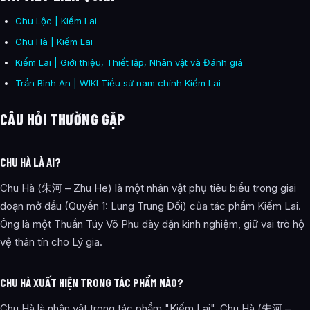
Chu Lộc | Kiếm Lai
Chu Hà | Kiếm Lai
Kiếm Lai | Giới thiệu, Thiết lập, Nhân vật và Đánh giá
Trần Bình An | WIKI Tiểu sử nam chính Kiếm Lai
CÂU HỎI THƯỜNG GẶP
CHU HÀ LÀ AI?
Chu Hà (朱河 – Zhu He) là một nhân vật phụ tiêu biểu trong giai
đoạn mở đầu (Quyển 1: Lung Trung Đối) của tác phẩm Kiếm Lai.
Ông là một Thuần Túy Võ Phu dày dặn kinh nghiệm, giữ vai trò hộ
vệ thân tín cho Lý gia.
CHU HÀ XUẤT HIỆN TRONG TÁC PHẨM NÀO?
Chu Hà là nhân vật trong tác phẩm "Kiếm Lai". Chu Hà (朱河 –