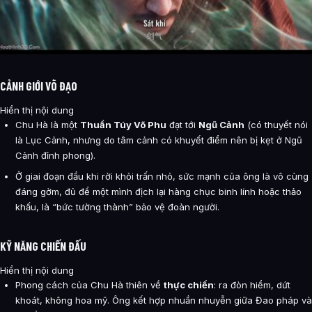
CẢNH GIỚI VÕ ĐẠO
Hiển thị nội dung
Chu Hà là một
Thuần Túy Võ Phu
đạt tới
Ngũ Cảnh
(có thuyết nói
là Lục Cảnh, nhưng do tâm cảnh có khuyết điểm nên bị kẹt ở Ngũ
Cảnh đỉnh phong).
Ở giai đoạn đầu khi rời khỏi trấn nhỏ, sức mạnh của ông là vô cùng
đáng gờm, đủ để một mình địch lại hàng chục binh lính hoặc thảo
khấu, là “bức tường thành” bảo vệ đoàn người.
KỸ NĂNG CHIẾN ĐẤU
Hiển thị nội dung
Phong cách của Chu Hà thiên về
thực chiến
: ra đòn hiểm, dứt
khoát, không hoa mỹ. Ông kết hợp nhuần nhuyễn giữa Đao pháp và