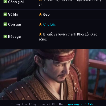
Cảnh giới
5)
Vũ khí
Đao
Con gái
Chu Lộc
Bị giết và luyện thành Khôi Lỗi (Xác
Kết cục
sống)
Thông tin tổng quan về Chu Hà –
gaming.vn/ Wiki