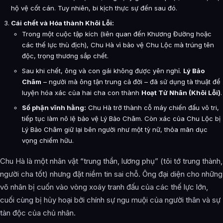
hộ vệ cốt cán. Tuy nhiên, bi kịch thực sự đến sau đó.
Cái chết và Hóa thành Khôi Lỗi:
Trong một cuộc tập kích (liên quan đến Khương Đường hoặc
các thế lực thù địch), Chu Hà vì bảo vệ Chu Lộc mà trúng tên
độc, trọng thương sắp chết.
Sau khi chết, ông và con gái không được yên nghỉ.
Lý Bảo
Châm
– người mà ông tận trung cả đời – đã sử dụng tà thuật để
luyện hóa xác của hai cha con thành
Hoạt Tử Nhân (Khôi Lỗi)
.
Số phận vĩnh hằng:
Chu Hà trở thành cỗ máy chiến đấu vô tri,
tiếp tục làm nô lệ bảo vệ Lý Bảo Châm. Còn xác của Chu Lộc bị
Lý Bảo Châm giữ lại bên người như một tỳ nữ, thỏa mãn dục
vọng chiếm hữu.
Chu Hà là một nhân vật “trung thần, lương phụ” (tôi tớ trung thành,
người cha tốt) nhưng đặt niềm tin sai chỗ. Ông đại diện cho những
võ nhân bị cuốn vào vòng xoáy tranh đấu của các thế lực lớn,
cuối cùng bị hủy hoại bởi chính sự ngu muội của người thân và sự
tàn độc của chủ nhân.