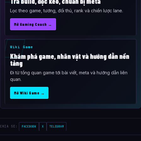
Tra build, đọc kèo, chuẩn bị meta
Lọc theo game, tướng, đối thủ, rank và chiến lược lane.
Mở Gaming Coach →
Wiki Game
Khám phá game, nhân vật và hướng dẫn nền
tảng
Đi từ tổng quan game tới bài viết, meta và hướng dẫn liên
quan.
Mở Wiki Game →
CHIA SE:
FACEBOOK
X
TELEGRAM