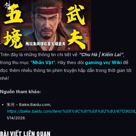
Trên đây là những thông tin chi tiết về
“Chu Hà | Kiếm Lai”
,
trong thu mục “
Nhân Vật
“. Hãy theo dõi
gaming.vn/ Wiki
để
đọc thêm nhiều thông tin phim truyện hấp dẫn trong thời gian tới
nhé!
Nguồn tham khảo:
朱河 – Baike.Baidu.com,
https://baike.baidu.com/item/%E6%9C%B1%E6%B2%B3/67129026
,
1/14/2026.
BÀI VIẾT LIÊN QUAN