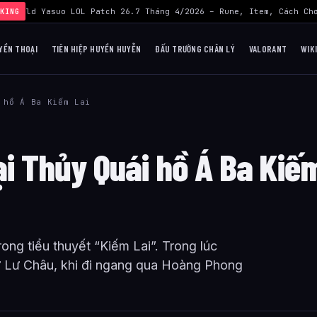
›
Build Yasuo LOL Patch 26.7 Tháng 4/2026 – Rune, Item, Cách Chơ
KING
YỀN THOẠI
TIÊN HIỆP HUYỀN HUYỄN
ĐẤU TRƯỜNG CHÂN LÝ
VALORANT
WIK
 hồ Á Ba Kiếm Lai
ại Thủy Quái hồ Á Ba Kiế
ng tiểu thuyết “Kiếm Lai”. Trong lúc
ư Lư Châu, khi đi ngang qua Hoàng Phong