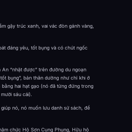
ầm gậy trúc xanh, vai vác đòn gánh vàng,
át đáng yêu, tốt bụng và có chút ngốc
h An “nhặt được” trên đường du ngoạn
tốt bụng”, bản thân dường như chỉ khi ở
 bằng hai hạt gạo (nó đã từng đứng trong
mười sáu cái).
 giúp nó, nó muốn lưu danh sử sách, để
 nhậm chức Hộ Sơn Cung Phụng, Hữu hộ