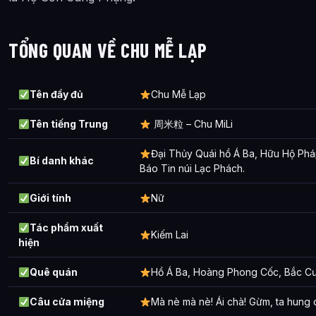
TỔNG QUAN VỀ CHU MỄ LẠP
Tên đầy đủ
Chu Mễ Lạp
Tên tiếng Trung
周米粒 – Chu MiLi
Đại Thủy Quái hồ Á Ba, Hữu Hộ Phá
Bí danh khác
Báo Tin núi Lạc Phách.
Giới tính
Nữ
Tác phẩm xuất
Kiếm Lai
hiện
Quê quán
Hồ Á Ba, Hoàng Phong Cốc, Bắc C
Câu cửa miệng
Mà nè mà nè! Ái chà! Gừm, ta hung 