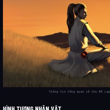
Thông tin tổng quan về Chu Mễ Lạ
HÌNH TƯỢNG NHÂN VẬT