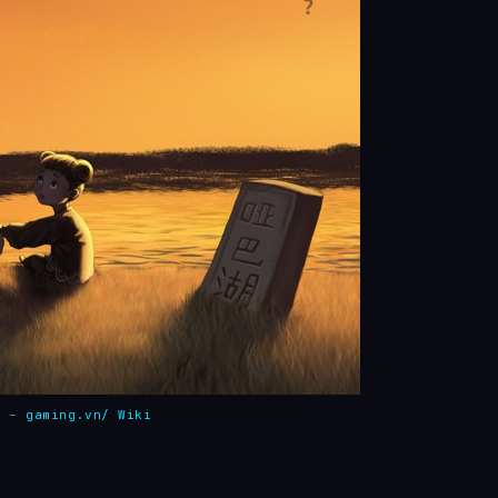
p –
gaming.vn/ Wiki