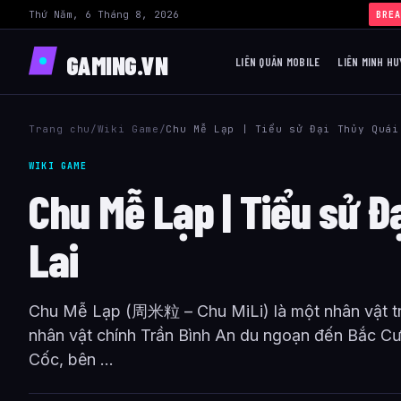
Thứ Năm, 6 Tháng 8, 2026
BREA
GAMING.VN
LIÊN QUÂN MOBILE
LIÊN MINH HU
Trang chu
/
Wiki Game
/
Chu Mễ Lạp | Tiểu sử Đại Thủy Quái
WIKI GAME
Chu Mễ Lạp | Tiểu sử Đ
Lai
Chu Mễ Lạp (周米粒 – Chu MiLi) là một nhân vật tro
nhân vật chính Trần Bình An du ngoạn đến Bắc C
Cốc, bên ...