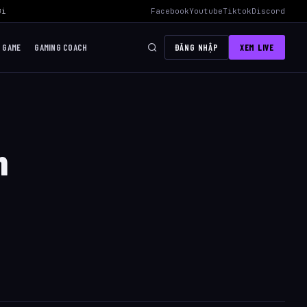
i Mid Hiệu Quả Nhất
›
AWC 2026 Liên Quân Mobile – Lịch Thi Đấu, Đ
Facebook
Youtube
Tiktok
Discord
I GAME
GAMING COACH
ĐĂNG NHẬP
XEM LIVE
m