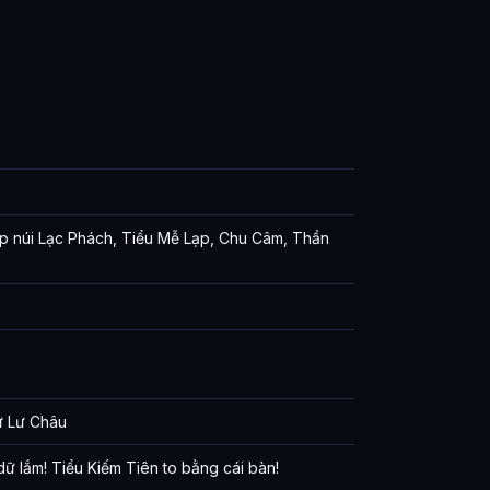
p núi Lạc Phách, Tiểu Mễ Lạp, Chu Câm, Thần
ư Lư Châu
dữ lắm! Tiểu Kiếm Tiên to bằng cái bàn!