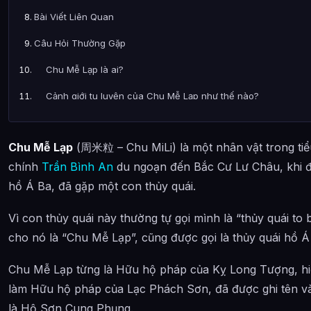
Bài Viết Liên Quan
Câu Hỏi Thường Gặp
Chu Mễ Lạp là ai?
Cảnh giới tu luyện của Chu Mễ Lạp như thế nào?
Chu Mễ Lạp xuất hiện trong tác phẩm nào?
Chu Mễ Lạp
(周米粒 – Chu MiLi) là một nhân vật trong tiể
Thông tin về Chu Mễ Lạp được tổng hợp từ đâu?
chính
Trần Bình An
du ngoạn đến Bắc Cư Lư Châu, khi 
hồ Á Ba, đã gặp một con thủy quái.
Vì con thủy quái này thường tự gọi mình là “thủy quái to
cho nó là “Chu Mễ Lạp”, cũng được gọi là thủy quái hồ 
Chu Mễ Lạp từng là Hữu hộ pháp của Kỵ Long Tượng, hi
làm Hữu hộ pháp của Lạc Phách Sơn, đã được ghi tên v
là Hộ Sơn Cung Phụng.