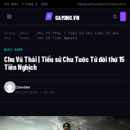
Chủ Nhật, 9 Tháng 8, 2026
Facebook
Youtube
Tiktok
Discord
GAMING.VN
Trang
Wiki
Chu Vũ Thái | Tiểu sử Chu Tước Tử đời
/
/
chu
Game
thứ 15 Tiên Nghịch
WIKI GAME
Chu Vũ Thái | Tiểu sử Chu Tước Tử đời thứ 15
Tiên Nghịch
Zenden
20/10/2024 - 22:46