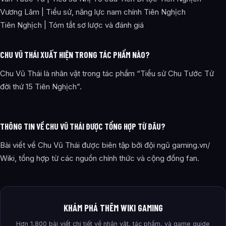
Vương Lâm | Tiểu sử, năng lực nam chính Tiên Nghịch
Tiên Nghịch | Tóm tắt sơ lược và đánh giá
CHU VŨ THÁI XUẤT HIỆN TRONG TÁC PHẨM NÀO?
Chu Vũ Thái là nhân vật trong tác phẩm “Tiểu sử Chu Tước Tử
đời thứ 15 Tiên Nghịch”.
THÔNG TIN VỀ CHU VŨ THÁI ĐƯỢC TỔNG HỢP TỪ ĐÂU?
Bài viết về Chu Vũ Thái được biên tập bởi đội ngũ gaming.vn/
Wiki, tổng hợp từ các nguồn chính thức và cộng đồng fan.
KHÁM PHÁ THÊM WIKI GAMING
Hơn 1,800 bài viết chi tiết về nhân vật, tác phẩm, và game guide