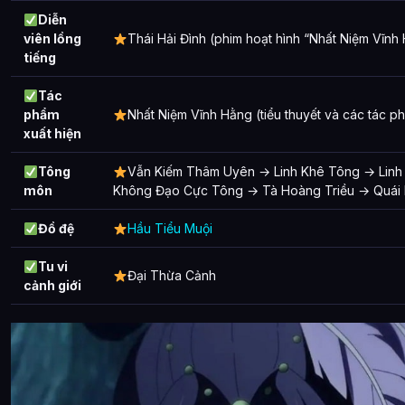
Diễn
viên lồng
Thái Hải Đình (phim hoạt hình “Nhất Niệm Vĩnh
tiếng
Tác
phẩm
Nhất Niệm Vĩnh Hằng (tiểu thuyết và các tác p
xuất hiện
Tông
Vẫn Kiếm Thâm Uyên → Linh Khê Tông → Linh
môn
Không Đạo Cực Tông → Tà Hoàng Triều → Quái 
Đồ đệ
Hầu Tiểu Muội
Tu vi
Đại Thừa Cảnh
cảnh giới