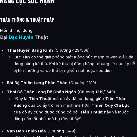
NĂNG LỰC SỨC MẠNH
THẦN THÔNG & THUẬT PHÁP
Hiển thị nội dung
Đại
Đạo Huyền
Thuật
Thái Huyền Băng Kính
(Chương 429/506)
Lạc Tần
có thể giải phóng một luồng sức mạnh huyền diệu để
đóng băng kẻ thù. Khi kẻ thù bị đóng băng, chúng sẽ cực kỳ dễ
bị tổn thương và có thể bị nghiền nát hoặc tiêu diệt.
Bát Bộ Thiên Long Phân Thân
(Chương 1319)
Thái Cổ Thần Long Đế Chân Ngôn
(Chương 1319/1649)
“Đây là
Tiên Thuật
mà cô ấy đã sử dụng, giúp
Tiên Thần
Vương
của cô ấy trở nên mạnh mẽ hơn.
Thiên Quy Chi Lực
của cô ấy cũng được củng cố bởi
Tiên Thuật
này và thuộc
đẳng cấp tốt nhất mà họ từng thấy!”
Vạn Hợp Thiên Hỏa
(Chương 1649)