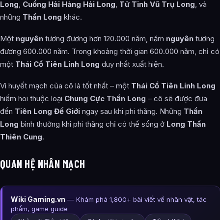
Long
,
Cuồng Hải Hàng Hải Long
,
Tử Tinh Vũ Trụ Long
, và
những
Thần Long
khác.
Một
nguyên
tương đương hơn 120.000 năm, năm
nguyên
tương
đương 600.000 năm. Trong khoảng thời gian 600.000 năm, chỉ có
một
Thái Cổ Tiên Linh Long
duy nhất xuất hiện.
Vì huyết mạch của cô là tốt nhất – một
Thái Cổ Tiên Linh Long
hiếm hoi thuộc loại
Chung Cực Thần Long
– cô sẽ được đưa
đến
Tiên Long Đế Giới
ngay sau khi phi thăng. Những
Thần
Long
bình thường khi phi thăng chỉ có thể sống ở
Long Thần
Thiên Cung
.
QUAN HỆ NHÂN MẠCH
Wiki Gaming.vn
— Khám phá 1,800+ bài viết về nhân vật, tác
phẩm, game guide