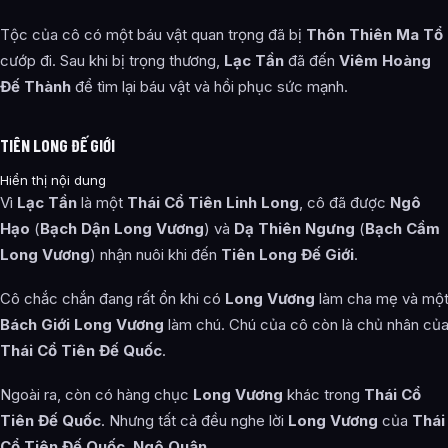
Tộc của cô có một báu vật quan trọng đã bị
Thôn Thiên Ma Tổ
cướp đi. Sau khi bị trọng thương,
Lạc Tần
đã đến
Viêm Hoàng
Đế Thành
để tìm lại báu vật và hồi phục sức mạnh.
TIÊN LONG ĐẾ GIỚI
Hiển thị nội dung
Vì
Lạc Tần
là một
Thái Cổ Tiên Linh Long
, cô đã được
Ngô
Hạo
(
Bạch Dận Long Vương
) và
Dạ Thiên Ngưng
(
Bạch Cầm
Long Vương
) nhận nuôi khi đến
Tiên Long Đế Giới
.
Cô chắc chắn đang rất ổn khi có
Long Vương
làm cha mẹ và mộ
Bách Giới Long Vương
làm chú. Chú của cô còn là chủ nhân củ
Thái Cổ Tiên Đế Quốc
.
Ngoài ra, còn có hàng chục
Long Vương
khác trong
Thái Cổ
Tiên Đế Quốc
. Nhưng tất cả đều nghe lời
Long Vương
của
Thái
Cổ Tiên Đế Quốc
,
Ngô Quân
.