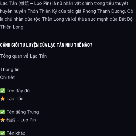
Lạc Tần (雒嫔 – Luo Pin) là nữ nhân vật chính trong tiểu thuyết
huyền huyễn Thôn Thiên Ký của tác giả Phong Thanh Dương. Cô
là chủ nhân của tộc Thần Long và kế thừa sức mạnh của Bát Bộ
Thiên Long.
CẢNH GIỚI TU LUYỆN CỦA LẠC TẦN NHƯ THẾ NÀO?
Tổng quan về Lạc Tần
Thông tin
Chi tiết
Tên đầy đủ
Lạc Tần
Tên tiếng Trung
雒嫔 – Luo Pin
Tên khác