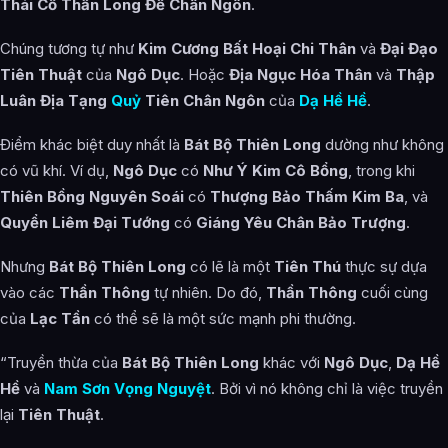
Thái Cổ Thần Long Đế Chân Ngôn
.
Chúng tương tự như
Kim Cương Bất Hoại Chi Thân
và
Đại Đạo
Tiên Thuật
của
Ngô Dục
. Hoặc
Địa Ngục Hóa Thân
và
Thập
Luân Địa Tạng
Quỷ
Tiên Chân Ngôn
của
Dạ Hề Hề
.
Điểm khác biệt duy nhất là
Bát Bộ Thiên Long
dường như không
có vũ khí. Ví dụ,
Ngô Dục
có
Như Ý Kim Cô Bổng
, trong khi
Thiên Bồng Nguyên Soái
có
Thượng Bảo Thấm Kim Ba
, và
Quyển Liêm Đại Tướng
có
Giáng Yêu Chân Bảo Trượng
.
Nhưng
Bát Bộ Thiên Long
có lẽ là một
Tiên Thú
thực sự dựa
vào các
Thần Thông
tự nhiên. Do đó,
Thần Thông
cuối cùng
của
Lạc Tần
có thể sẽ là một sức mạnh phi thường.
“Truyền thừa của
Bát Bộ Thiên Long
khác với
Ngô Dục
,
Dạ Hề
Hề
và
Nam Sơn Vọng Nguyệt
. Bởi vì nó không chỉ là việc truyền
lại
Tiên Thuật
.