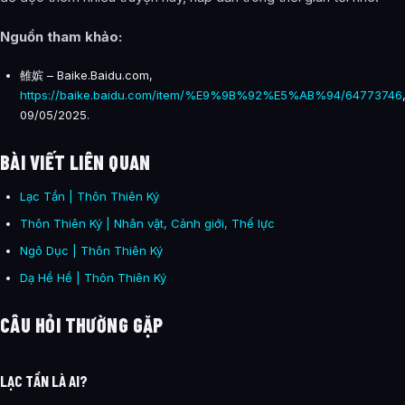
Nguồn tham khảo
:
雒嫔 – Baike.Baidu.com,
https://baike.baidu.com/item/%E9%9B%92%E5%AB%94/64773746
09/05/2025.
BÀI VIẾT LIÊN QUAN
Lạc Tần | Thôn Thiên Ký
Thôn Thiên Ký | Nhân vật, Cảnh giới, Thế lực
Ngô Dục | Thôn Thiên Ký
Dạ Hề Hề | Thôn Thiên Ký
CÂU HỎI THƯỜNG GẶP
LẠC TẦN LÀ AI?