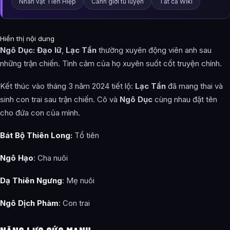
Nhân vật Tiên Hiệp
Cảnh giới tu luyện
Tất cả Wiki
Hiển thị nội dung
Ngô Dục: Đạo lữ
,
Lạc Tần
thường xuyên động viên anh sau
những trận chiến. Tình cảm của họ xuyên suốt cốt truyện chính.
Kết thúc vào tháng 3 năm 2024 tiết lộ:
Lạc Tần
đã mang thai và
sinh con trai sau trận chiến. Cô và
Ngô Dục
cùng nhau đặt tên
cho đứa con của mình.
Bát Bộ Thiên Long:
Tổ tiên
Ngô Hạo
: Cha nuôi
Dạ Thiên Ngưng
: Mẹ nuôi
Ngô Dịch Phàm
: Con trai