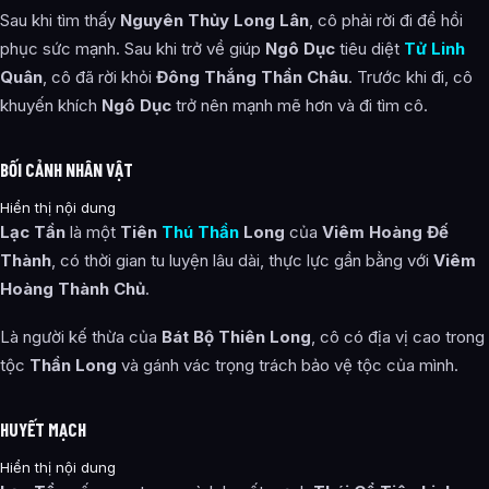
Sau khi tìm thấy
Nguyên Thủy Long Lân
, cô phải rời đi để hồi
phục sức mạnh. Sau khi trở về giúp
Ngô Dục
tiêu diệt
Tử Linh
Quân
, cô đã rời khỏi
Đông Thắng Thần Châu
. Trước khi đi, cô
khuyến khích
Ngô Dục
trở nên mạnh mẽ hơn và đi tìm cô.
BỐI CẢNH NHÂN VẬT
Hiển thị nội dung
Lạc Tần
là một
Tiên
Thú Thần
Long
của
Viêm Hoàng Đế
Thành
, có thời gian tu luyện lâu dài, thực lực gần bằng với
Viêm
Hoàng Thành Chủ
.
Là người kế thừa của
Bát Bộ Thiên Long
, cô có địa vị cao trong
tộc
Thần Long
và gánh vác trọng trách bảo vệ tộc của mình.
HUYẾT MẠCH
Hiển thị nội dung