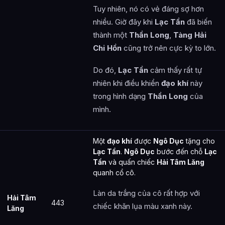
Tuy nhiên, nó có vẻ đáng sợ hơn
nhiều. Giờ đây khi
Lạc Tần
đã biến
thành một
Thần Long
,
Tàng Hải
Chi Hồn
cũng trở nên cực kỳ to lớn.
Do đó,
Lạc Tần
cảm thấy rất tự
nhiên khi điều khiển
đạo khí
này
trong hình dạng
Thần Long
của
mình.
Một
đạo khí
được
Ngô Dục
tặng cho
Lạc Tần
.
Ngô Dục
bước đến chỗ
Lạc
Tần
và quấn chiếc
Hải Tâm Lăng
quanh cổ cô.
Làn da trắng của cô rất hợp với
Hải Tâm
443
chiếc khăn lụa màu xanh này.
Lăng