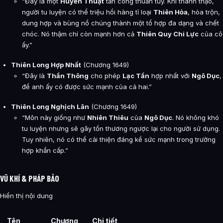
“Đây là một
Huyền Thuật
tấn công thuần túy. Khi thành thạo,
người tu luyện có thể triệu hồi hàng tỉ loại
Thiên Hỏa
, hòa trộn,
dung hợp và bùng nổ chúng thành một tổ hợp đa dạng và chết
chóc. Nó thậm chí còn mạnh hơn cả
Thiên Quy Chi Lực
của cô
ấy.”
Thiên Long Hợp Nhất
(Chương 1649)
“Đây là
Thần Thông
cho phép
Lạc Tần
hợp nhất với
Ngô Dục
,
để anh ấy có được sức mạnh của cả hai.”
Thiên Long Nghịch Lân
(Chương 1649)
“Môn này giống như
Nhiên Thiêu
của
Ngô Dục
. Nó không khó
tu luyện nhưng sẽ gây tổn thương ngược lại cho người sử dụng.
Tuy nhiên, nó có thể cải thiện đáng kể sức mạnh trong trường
hợp khẩn cấp.”
VŨ KHÍ & PHÁP BẢO
Hiển thị nội dung
Tên
Chương
Chi tiết