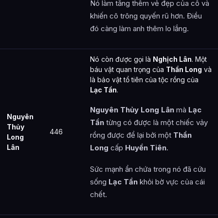
Nó làm tăng thêm vẻ đẹp của cô và
khiến cô trông quyến rũ hơn. Điều
đó càng làm anh thêm lo lắng.
Nó còn được gọi là
Nghịch Lân
. Một
báu vật quan trọng của
Thần Long
và
là bảo vật tổ tiên của tộc rồng của
Lạc Tần
.
Nguyên Thủy Long Lân
mà
Lạc
Nguyên
Tần
từng có được là một chiếc vảy
Thủy
446
rồng được để lại bởi một
Thần
Long
Lân
Long
cấp
Huyền Tiên
.
Sức mạnh ẩn chứa trong nó đã cứu
sống
Lạc Tần
khỏi bờ vực của cái
chết.