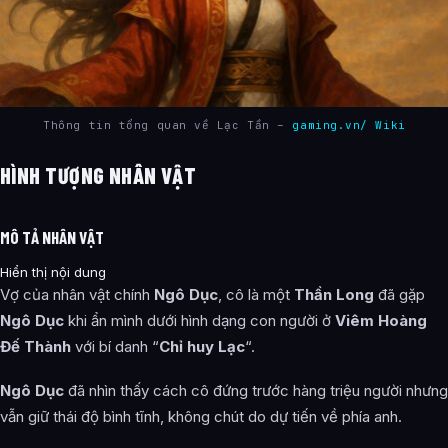
Thông tin tổng quan về Lạc Tần –
gaming.vn/ Wiki
HÌNH TƯỢNG NHÂN VẬT
MÔ TẢ NHÂN VẬT
Hiển thị nội dung
Vợ của nhân vật chính
Ngô Dục
, cô là một
Thần Long
đã gặp
Ngô Dục
khi ẩn mình dưới hình dạng con người ở
Viêm Hoàng
Đế Thành
với bí danh “
Chỉ huy Lạc
“.
Ngô Dục
đã nhìn thấy cách cô đứng trước hàng triệu người nhưng
vẫn giữ thái độ bình tĩnh, không chút do dự tiến về phía anh.