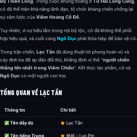
Bộ Thiên Long
. Trong cuộc khủng hoảng ở
Tứ Hải Long Cung
,
Hình tượng trong các tác phẩm phái sinh
cô đã thể hiện khả năng lãnh đạo, tổ chức kháng chiến chống lại
sự xâm lược của
Viêm Hoàng Cổ Đế
.
Lời trích dẫn
Tuy nhiên, vì sự hiểu lầm trong nội bộ tộc, cô đã không thể phối
Ảnh về Lạc Tần
hợp hiệu quả, và cuối cùng
Ngô Dục
phải thỏa hiệp để bảo vệ cô.
Bài Viết Liên Quan
Trong trận chiến,
Lạc Tần
đã dùng thuật hô phong hoán vũ và
Câu Hỏi Thường Gặp
cây đinh ba để áp đảo đối thủ, khẳng định vị thế “
người chiến
Lạc Tần là ai?
thắng lớn nhất trong Viêm Chiến
“. Kết thúc tác phẩm, cô và
Ngô Dục
có một người con trai.
Cảnh giới tu luyện của Lạc Tần như thế nào?
Lạc Tần xuất hiện trong tác phẩm nào?
TỔNG QUAN VỀ LẠC TẦN
Thông tin về Lạc Tần được tổng hợp từ đâu?
Thông tin
Chi tiết
Tên đầy đủ
Lạc Tần
Tên tiếng Trung
雒嫔 – Luo Pin