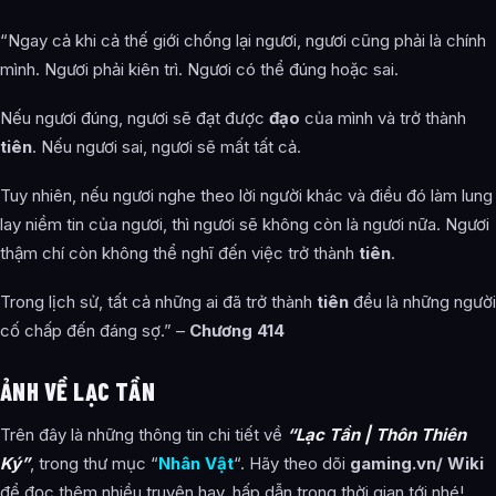
“Ngay cả khi cả thế giới chống lại ngươi, ngươi cũng phải là chính
mình. Ngươi phải kiên trì. Ngươi có thể đúng hoặc sai.
Nếu ngươi đúng, ngươi sẽ đạt được
đạo
của mình và trở thành
tiên
. Nếu ngươi sai, ngươi sẽ mất tất cả.
Tuy nhiên, nếu ngươi nghe theo lời người khác và điều đó làm lung
lay niềm tin của ngươi, thì ngươi sẽ không còn là ngươi nữa. Ngươi
thậm chí còn không thể nghĩ đến việc trở thành
tiên
.
Trong lịch sử, tất cả những ai đã trở thành
tiên
đều là những người
cố chấp đến đáng sợ.” –
Chương 414
ẢNH VỀ LẠC TẦN
Trên đây là những thông tin chi tiết về
“Lạc Tần | Thôn Thiên
Ký”
, trong thư mục “
Nhân Vật
“. Hãy theo dõi
gaming.vn/ Wiki
để đọc thêm nhiều truyện hay, hấp dẫn trong thời gian tới nhé!