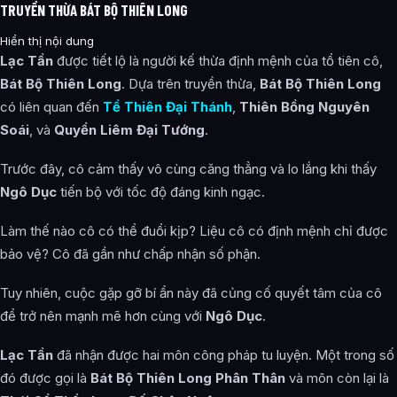
TRUYỀN THỪA BÁT BỘ THIÊN LONG
Hiển thị nội dung
Lạc Tần
được tiết lộ là người kế thừa định mệnh của tổ tiên cô,
Bát Bộ Thiên Long
. Dựa trên truyền thừa,
Bát Bộ Thiên Long
có liên quan đến
Tề Thiên Đại Thánh
,
Thiên Bồng Nguyên
Soái
, và
Quyển Liêm Đại Tướng
.
Trước đây, cô cảm thấy vô cùng căng thẳng và lo lắng khi thấy
Ngô Dục
tiến bộ với tốc độ đáng kinh ngạc.
Làm thế nào cô có thể đuổi kịp? Liệu cô có định mệnh chỉ được
bảo vệ? Cô đã gần như chấp nhận số phận.
Tuy nhiên, cuộc gặp gỡ bí ẩn này đã củng cố quyết tâm của cô
để trở nên mạnh mẽ hơn cùng với
Ngô Dục
.
Lạc Tần
đã nhận được hai môn công pháp tu luyện. Một trong số
đó được gọi là
Bát Bộ Thiên Long Phân Thân
và môn còn lại là