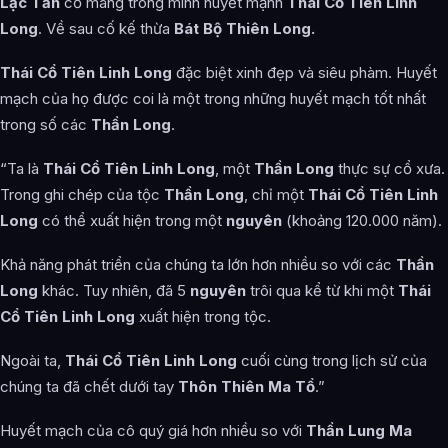
Lạc Tần
cố mang trong mình huyết mạnh
Thái Cổ Tiên Linh
Long
. Về sau cố kế thừa
Bát Bộ Thiên Long.
Thái Cổ Tiên Linh Long
đặc biệt xinh đẹp và siêu phàm. Huyết
mạch của họ được coi là một trong những huyết mạch tốt nhất
trong số các
Thần Long
.
“Ta là
Thái Cổ Tiên Linh Long
, một
Thần Long
thực sự cổ xưa.
Trong ghi chép của tộc
Thần Long
, chỉ một
Thái Cổ Tiên Linh
Long
có thể xuất hiện trong một
nguyên
(khoảng 120.000 năm).
Khả năng phát triển của chúng ta lớn hơn nhiều so với các
Thần
Long
khác. Tuy nhiên, đã 5
nguyên
trôi qua kể từ khi một
Thái
Cổ Tiên Linh Long
xuất hiện trong tộc.
Ngoài ta,
Thái Cổ Tiên Linh Long
cuối cùng trong lịch sử của
chúng ta đã chết dưới tay
Thôn Thiên Ma Tổ
.”
Huyết mạch của cô quý giá hơn nhiều so với
Thần Lung Ma