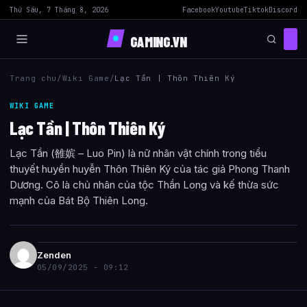
Thứ Sáu, 7 Tháng 8, 2026
Facebook
Youtube
Tiktok
Discord
GAMING.VN
Trang chu
/
Wiki Game
/
Lạc Tần | Thôn Thiên Ký
WIKI GAME
Lạc Tần | Thôn Thiên Ký
Lạc Tần (雒嫔 – Luo Pin) là nữ nhân vật chính trong tiểu
thuyết huyền huyễn Thôn Thiên Ký của tác giả Phong Thanh
Dương. Cô là chủ nhân của tộc Thần Long và kế thừa sức
mạnh của Bát Bộ Thiên Long.
Zenden
05/09/2025 - 09:12