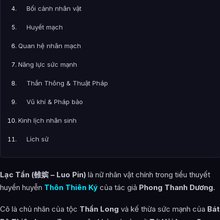
Bối cảnh nhân vật
Huyết mạch
Quan hệ nhân mạch
Năng lực sức mạnh
Thần Thông & Thuật Pháp
Vũ khí & Pháp bảo
Kinh lịch nhân sinh
Lịch sử
Tiên Long Đế Giới
Lạc Tần (雒嫔 – Luo Pin)
là nữ nhân vật chính trong tiểu thuyết
Truyền thừa Bát Bộ Thiên Long
huyền huyễn
Thôn Thiên Ký
của tác giả
Phong Thanh Dương
.
Sự kiện khủng hoảng lớn
Cô là chủ nhân của tộc
Thần Long
và kế thừa sức mạnh của
Bát
Biểu hiện trong chiến đấu