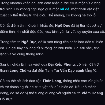
Trong khoảnh khắc đó, anh cảm nhận được cô là một nữ vương
trời sinh! Cô không nghi ngờ gì là một
nữ đế
, một nhân vật kiệt
xuất có thể thống trị thế giới. Thế nhưng, cô không hề thô lỗ.
Cô rất điềm tĩnh. Khoảnh khắc đó,
Ngô Dục
đã bị thu hút bởi sự
điềm tĩnh, khí chất độc đáo, vừa bình yên lại vừa uy quyền của cô.
Trong tâm trí
Ngô Dục
, cô là một nàng tiên hoàn hảo đến từ biển
cả. Cô gái này có lòng từ bi rộng lớn như biển. Cô sâu sắc, tĩnh
lặng và vô cùng thông minh.
Sau khi chữa lành và vượt qua
Đại Kiếp Phong
, cô hiện đã trở
thành
Long Chủ
và đạt đến
Tam Tai Vấn Đạo cảnh
tầng 10.
Cô có thể sẽ lãnh đạo tộc
Thần Long
, thống nhất các vùng biển
và trở thành người cai trị tuyệt đối của biển cả. Nếu cô thành
công, cô sẽ có vị thế tương đương với người cai trị
Viêm Hoàng
Cổ Vực
.