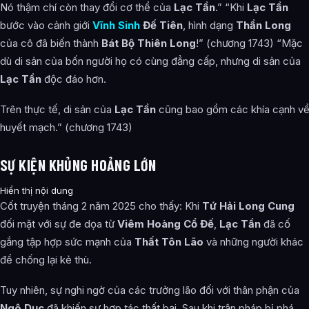
Nó thậm chí còn thay đổi cơ thể của
Lạc Tần
.” “Khi
Lạc Tần
bước vào cảnh giới
Vĩnh Sinh
Đế Tiên
, hình dạng
Thần Long
của cô đã biến thành
Bát Bộ Thiên Long
!” (chương 1743) “Mặc
dù di sản của bốn người họ có cùng đẳng cấp, nhưng di sản của
Lạc Tần
độc đáo hơn.
Trên thực tế, di sản của
Lạc Tần
cũng bao gồm các khía cạnh v
huyết mạch.” (chương 1743)
SỰ KIỆN KHỦNG HOẢNG LỚN
Hiển thị nội dung
Cốt truyện tháng 2 năm 2025 cho thấy: Khi
Tứ Hải Long Cung
đối mặt với sự đe dọa từ
Viêm Hoàng Cổ Đế
,
Lạc Tần
đã cố
gắng tập hợp sức mạnh của
Thất Tôn Lão
và những người khác
để chống lại kẻ thù.
Tuy nhiên, sự nghi ngờ của các trưởng lão đối với thân phận của
Ngô Dục
đã khiến sự hợp tác thất bại. Sau khi trận pháp bị phá