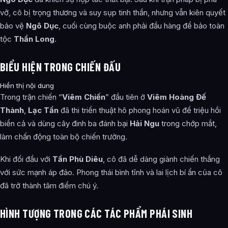
vỡ, cô bị trọng thương và suy sụp tinh thần, nhưng vẫn kiên quyết
bảo vệ
Ngô Dục
, cuối cùng buộc anh phải đầu hàng để bảo toàn
tộc
Thần Long
.
BIỂU HIỆN TRONG CHIẾN ĐẤU
Hiển thị nội dung
Trong trận chiến “
Viêm Chiến
” đầu tiên ở
Viêm Hoàng Đế
Thành
,
Lạc Tần
đã thi triển thuật hô phong hoán vũ để triệu hồi
biển cả và dùng cây đinh ba đánh bại
Hải Ngu
trong chớp mắt,
làm chấn động toàn bộ chiến trường.
Khi đối đầu với
Tần Phù Diêu
, cô đã dễ dàng giành chiến thắng
với sức mạnh áp đảo. Phong thái bình tĩnh và lai lịch bí ẩn của cô
đã trở thành tâm điểm chú ý.
HÌNH TƯỢNG TRONG CÁC TÁC PHẨM PHÁI SINH