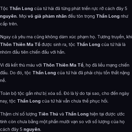
Tộc
Thần Long
của tứ hải đã từng phát triển rực rỡ cách đây 5
nguyên
. Mọi
võ giả phàm nhân
đều tôn trọng
Thần Long
như
cấp trên.
Ngay cả yêu ma cũng không dám xúc phạm họ. Tương truyền, khi
Thôn Thiên Ma Tổ
được sinh ra, tộc
Thần Long
của tứ hải là
nhóm đầu tiên chiến đấu với hắn.
Vì đã kết thù máu với
Thôn Thiên Ma Tổ
, họ đã liều mạng chiến
đấu. Do đó, tộc
Thần Long
của tứ hải đã phải chịu tổn thất nặng
nề.
Toàn bộ tộc gần như bị xóa sổ. Đó là lý do tại sao, cho đến ngày
nay, tộc
Thần Long
của tứ hải vẫn chưa thể phục hồi.
Thậm chí số lượng
Tiên Thú
và
Thần Long
hiện tại được ước
tính còn chưa bằng một phần mười vạn so với số lượng của họ
cách đây 5
nguyên
.